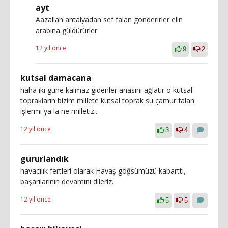
ayt
Aazallah antalyadan sef falan gonderırler elin
arabına güldürürler
12 yıl önce
9
2
kutsal damacana
haha iki güne kalmaz gidenler anasını ağlatır o kutsal
toprakların bizim millete kutsal toprak su çamur falan
işlermi ya la ne milletiz..
12 yıl önce
3
4
gururlandık
havacılık fertleri olarak Havaş göğsümüzü kabarttı,
başarılarının devamını dileriz.
12 yıl önce
5
5