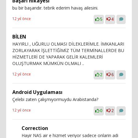
başarı hikayesi
bu bir başarıdır. tebrik ederim havaş ailesini.
12 yıl önce
5
4
BİLEN
HAYIRLI , UĞURLU OLMASI DİLEKLERİMLE. İMKANLARI
ZORLAYARAK İŞLETTİĞİMİZ TÜM TERMİNALLERDE BU
HİZMETLERİ DE YAPARAK GELİR KALEMLERİ
OLUŞTURMAK MÜMKÜN OLMALI ..
12 yıl önce
2
6
Android Uygulaması
Çelebi zaten çalışmıyormuydu Arabistanda?
12 yıl önce
0
2
Correction
Hayir NAS air e hizmet veriyor sadece onlarin adi