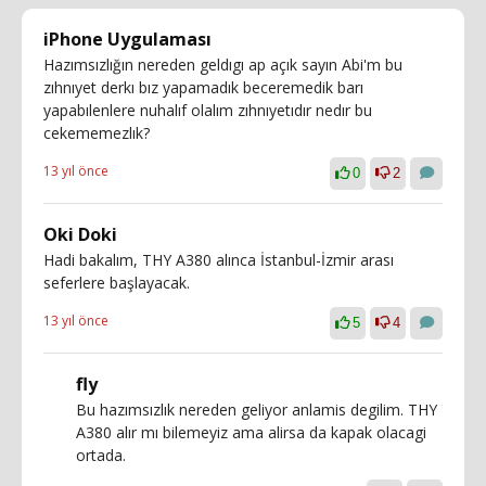
iPhone Uygulaması
Hazımsızlığın nereden geldıgı ap açık sayın Abi'm bu
zıhnıyet derkı bız yapamadık beceremedik barı
yapabılenlere nuhalıf olalım zıhnıyetıdır nedır bu
cekememezlık?
13 yıl önce
0
2
Oki Doki
Hadi bakalım, THY A380 alınca İstanbul-İzmir arası
seferlere başlayacak.
13 yıl önce
5
4
fly
Bu hazımsızlık nereden geliyor anlamis degilim. THY
A380 alır mı bilemeyiz ama alirsa da kapak olacagi
ortada.