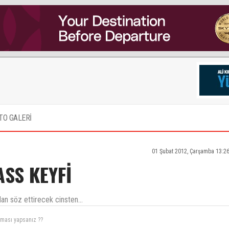
TO GALERİ
01 Şubat 2012, Çarşamba 13:2
ASS KEYFİ
dan söz ettirecek cinsten...
laması yapsanız ??