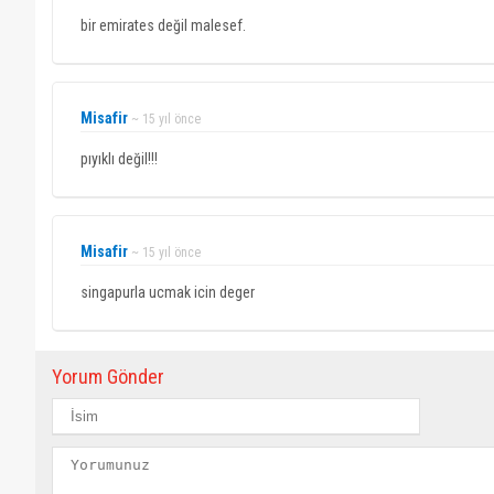
bir emirates değil malesef.
Misafir
~ 15 yıl önce
pıyıklı değil!!!
Misafir
~ 15 yıl önce
singapurla ucmak icin deger
Yorum Gönder