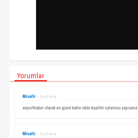
Yorumlar
Misafir
~ 15 yıl önce
airporthaber olarak en güzel kabin ekibi kıyafeti oylaması yapsanız
Misafir
~ 15 yıl önce