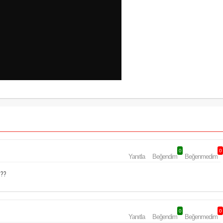
0
0
Yanıtla
Beğendim
Beğenmedim
 ??
0
0
Yanıtla
Beğendim
Beğenmedim