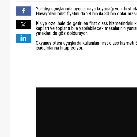
pıyıklı değil!!!
singapurla ucmak icin deger
Yurtdışı uçuşlarında uygulamaya koyacağı yeni first c
Havayolları bilet fiyatını da 28 bin ila 30 bin dolar arası
Kişiye özel hale de getirilen first class hizmetindeki 
kapıları ve toplantı bile yapılabilecek masalarının yanı
yatakları da göz dolduruyor.
Okyanus ötesi uçuşlarda kullanılan first class hizmeti 3
işadamlarına hitap ediyor.