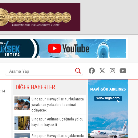
DİĞER HABERLER
6:14
Singapur Havayolları türbülansta
yaralanan yolculara tazminat
ödeyecek
Singapur Airlines uçağında yolcu
hayatını kaybetti
Singapur Havayolları uçaklarında