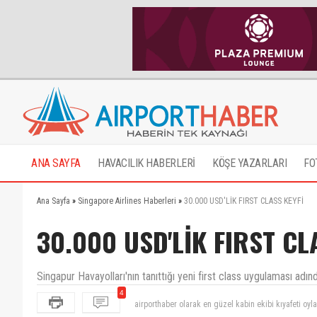
ANA SAYFA
HAVACILIK HABERLERİ
KÖŞE YAZARLARI
FO
Ana Sayfa
»
Singapore Airlines Haberleri
»
30.000 USD'LİK FIRST CLASS KEYFİ
30.000 USD'LİK FIRST CL
Singapur Havayolları'nın tanıttığı yeni first class uygulaması adın
airporthaber olarak en güzel kabin ekibi kıyafeti oy
4
bir emirates değil malesef.