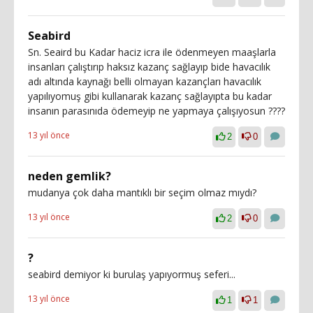
Seabird
Sn. Seaird bu Kadar haciz icra ile ödenmeyen maaşlarla
insanları çalıştırıp haksız kazanç sağlayıp bide havacılık
adı altında kaynağı belli olmayan kazançları havacılık
yapılıyomuş gibi kullanarak kazanç sağlayıpta bu kadar
insanın parasınıda ödemeyip ne yapmaya çalışıyosun ????
13 yıl önce
2
0
neden gemlik?
mudanya çok daha mantıklı bir seçim olmaz mıydı?
13 yıl önce
2
0
?
seabird demiyor ki burulaş yapıyormuş seferi...
13 yıl önce
1
1