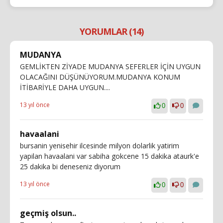
YORUMLAR (14)
MUDANYA
GEMLİKTEN ZİYADE MUDANYA SEFERLER İÇİN UYGUN
OLACAĞINI DÜŞÜNÜYORUM.MUDANYA KONUM
İTİBARİYLE DAHA UYGUN....
13 yıl önce
0
0
havaalani
bursanin yenisehir ilcesinde milyon dolarlik yatirim
yapilan havaalani var sabiha gokcene 15 dakika ataurk'e
25 dakika bi deneseniz diyorum
13 yıl önce
0
0
geçmiş olsun..