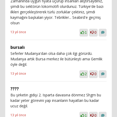
Zamanında uygun fiyata uçurup insanları alıştırsaydınız,
şimdi bu sektörün lokomotifi olurdunuz. Türkiye'de bazı
ilkleri gerçekleştirerek türlü zorluklar çektiniz, şimdi
kaymağını başkaları yiyor. Tebrikler... Seabird'e geçmiş
olsun
13 yıl önce
1
0
bursalı
Seferler Mudanya'dan olsa daha çok ilgi görürdü.
Mudanya artık Bursa merkez ile bütünleşti ama Gemlik
öyle değil.
13 yıl önce
2
0
????
Bu şirketin gidişi 2. Isparta davasına dönmez Shgm bu
kadar yeter görevini yap insanların hayatları bu kadar
ucuz değil.
13 yıl önce
1
0