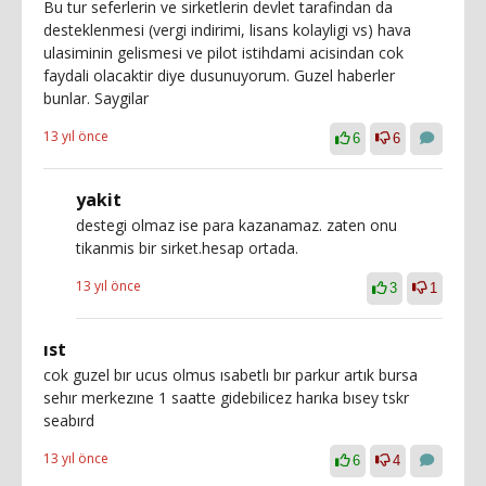
Bu tur seferlerin ve sirketlerin devlet tarafindan da
desteklenmesi (vergi indirimi, lisans kolayligi vs) hava
ulasiminin gelismesi ve pilot istihdami acisindan cok
faydali olacaktir diye dusunuyorum. Guzel haberler
bunlar. Saygilar
13 yıl önce
6
6
yakit
destegi olmaz ise para kazanamaz. zaten onu
tikanmis bir sirket.hesap ortada.
13 yıl önce
3
1
ıst
cok guzel bır ucus olmus ısabetlı bır parkur artık bursa
sehır merkezıne 1 saatte gidebilicez harıka bısey tskr
seabırd
13 yıl önce
6
4