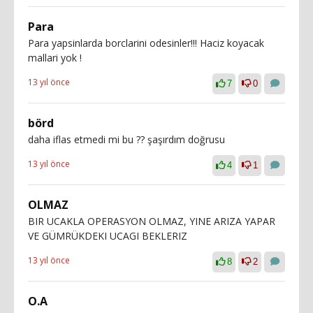
Para
Para yapsinlarda borclarini odesinler!!! Haciz koyacak
mallari yok !
13 yıl önce
7
0
börd
daha iflas etmedi mi bu ?? şaşırdım doğrusu
13 yıl önce
4
1
OLMAZ
BIR UCAKLA OPERASYON OLMAZ, YINE ARIZA YAPAR
VE GÜMRÜKDEKI UCAGI BEKLERIZ
13 yıl önce
8
2
O.A