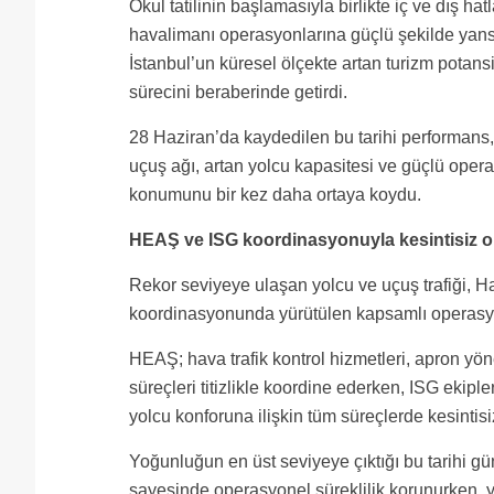
Okul tatilinin başlamasıyla birlikte iç ve dış ha
havalimanı operasyonlarına güçlü şekilde yansıdı.
İstanbul’un küresel ölçekte artan turizm potan
sürecini beraberinde getirdi.
28 Haziran’da kaydedilen bu tarihi performans
uçuş ağı, artan yolcu kapasitesi ve güçlü opera
konumunu bir kez daha ortaya koydu.
HEAŞ ve ISG koordinasyonuyla kesintisiz 
Rekor seviyeye ulaşan yolcu ve uçuş trafiği, H
koordinasyonunda yürütülen kapsamlı operasyo
HEAŞ; hava trafik kontrol hizmetleri, apron yö
süreçleri titizlikle koordine ederken, ISG ekiple
yolcu konforuna ilişkin tüm süreçlerde kesintis
Yoğunluğun en üst seviyeye çıktığı bu tarihi g
sayesinde operasyonel süreklilik korunurken, y