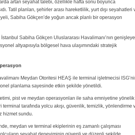
tlarda artan seyahat talebi, özellikle hafta sonu boyunca
 Tatil planları, şehirler arası hareketlilik, yurt dışı seyahatleri 
siyeli, Sabiha Gökçen’de yoğun ancak planlı bir operasyon
, İstanbul Sabiha Gökçen Uluslararası Havalimanı’nın genişley
syonel altyapısıyla bölgesel hava ulaşımındaki stratejik
operasyon
avalimanı Meydan Otoritesi HEAŞ ile terminal işletmecisi ISG’ni
nel planlama sayesinde etkin şekilde yönetildi.
netimi, pist ve meydan operasyonları ile saha emniyetine yönelik
ri terminal tarafında yolcu akışı, güvenlik, temizlik, yönlendirme 
iz hizmet sundu.
ünde, meydan ve terminal ekiplerinin eş zamanlı çalışması
olcuların seyahat deneyiminin güvenli ve düzenli şekilde