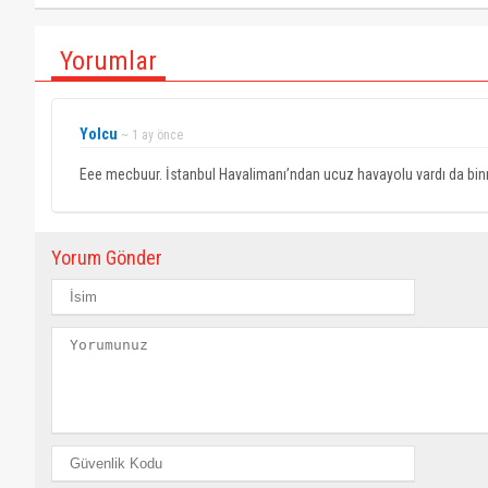
Yorumlar
Yolcu
~ 1 ay önce
Eee mecbuur. İstanbul Havalimanı’ndan ucuz havayolu vardı da binm
Yorum Gönder