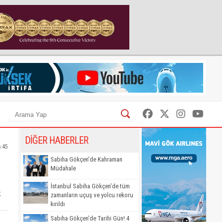
DİĞER HABERLER
6:45
Sabiha Gökçen'de Kahraman
Müdahale
İstanbul Sabiha Gökçen’de tüm
k
zamanların uçuş ve yolcu rekoru
kırıldı
Sabiha Gökçen'de Tarihi Gün! 4