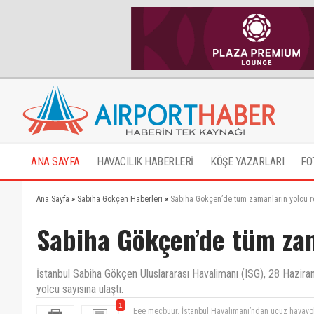
ANA SAYFA
HAVACILIK HABERLERİ
KÖŞE YAZARLARI
FO
Ana Sayfa
»
Sabiha Gökçen Haberleri
»
Sabiha Gökçen’de tüm zamanların yolcu re
Sabiha Gökçen’de tüm zam
İstanbul Sabiha Gökçen Uluslararası Havalimanı (ISG), 28 Hazira
yolcu sayısına ulaştı.
1
Eee mecbuur. İstanbul Havalimanı’ndan ucuz havayol