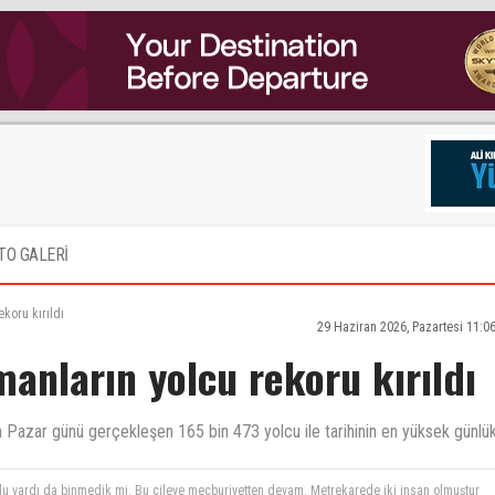
TO GALERİ
koru kırıldı
29 Haziran 2026, Pazartesi 11:0
anların yolcu rekoru kırıldı
n Pazar günü gerçekleşen 165 bin 473 yolcu ile tarihinin en yüksek günlü
u vardı da binmedik mi. Bu çileye mecburiyetten devam. Metrekarede iki insan olmuştur