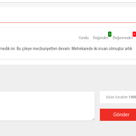
0
0
Yanıtla
Beğendim
Beğenmedim
edik mi. Bu çileye mecburiyetten devam. Metrekarede iki insan olmuştur artık
Kalan karakter
1000
Gönder