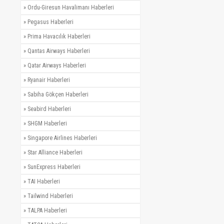
»
Ordu-Giresun Havalimanı Haberleri
»
Pegasus Haberleri
»
Prima Havacılık Haberleri
»
Qantas Airways Haberleri
»
Qatar Airways Haberleri
»
Ryanair Haberleri
»
Sabiha Gökçen Haberleri
»
Seabird Haberleri
»
SHGM Haberleri
»
Singapore Airlines Haberleri
»
Star Alliance Haberleri
»
SunExpress Haberleri
»
TAI Haberleri
»
Tailwind Haberleri
»
TALPA Haberleri