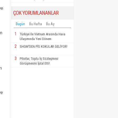
ve
ÇOK YORUMLANANLAR
Bugün
Bu Hafta
Bu Ay
en
1
Türkiye ile Vietnam Arasında Hava
Ulaşımında Yeni Dönem
2
SHGM'DEN PİS KOKULAR GELİYOR!
3
Pilotlar, Toplu İş Sözleşmesi
Görüşmesini İptal Etti!
n
ve