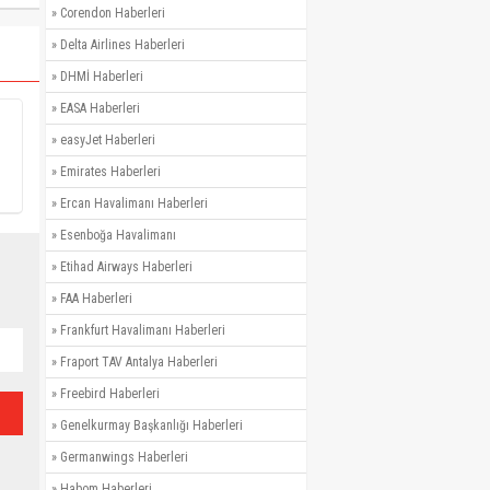
»
Corendon Haberleri
»
Delta Airlines Haberleri
»
DHMİ Haberleri
»
EASA Haberleri
»
easyJet Haberleri
»
Emirates Haberleri
»
Ercan Havalimanı Haberleri
»
Esenboğa Havalimanı
»
Etihad Airways Haberleri
»
FAA Haberleri
»
Frankfurt Havalimanı Haberleri
»
Fraport TAV Antalya Haberleri
»
Freebird Haberleri
»
Genelkurmay Başkanlığı Haberleri
»
Germanwings Haberleri
»
Habom Haberleri