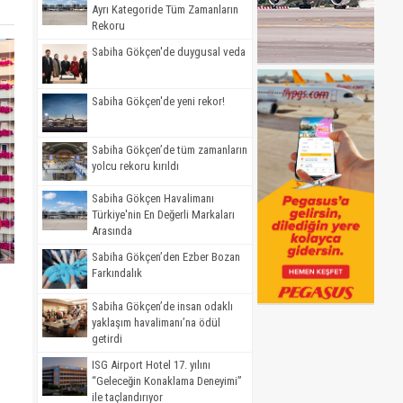
Ayrı Kategoride Tüm Zamanların
Rekoru
Sabiha Gökçen'de duygusal veda
Sabiha Gökçen'de yeni rekor!
Sabiha Gökçen’de tüm zamanların
yolcu rekoru kırıldı
Sabiha Gökçen Havalimanı
Türkiye'nin En Değerli Markaları
Arasında
Sabiha Gökçen’den Ezber Bozan
Farkındalık
Sabiha Gökçen’de insan odaklı
yaklaşım havalimanı’na ödül
getirdi
ISG Airport Hotel 17. yılını
“Geleceğin Konaklama Deneyimi”
ile taçlandırıyor