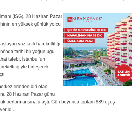
imanı (ISG), 28 Haziran Pazar
ihinin en yüksek günlük yolcu
layan yaz tatili hareketliliği,
ı’nda tarihi bir yoğunluğu
at talebi, İstanbul’un
eketliliğiyle birleşerek
tı.
erkezlerinden biri olan
nı, 28 Haziran Pazar günü
nlük performansına ulaştı. Gün boyunca toplam 889 uçuş
erildi.