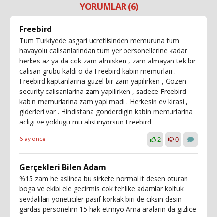
YORUMLAR (6)
Freebird
Tum Turkiyede asgari ucretlisinden memuruna tum
havayolu calisanlarindan tum yer personellerine kadar
herkes az ya da cok zam almisken , zam almayan tek bir
calisan grubu kaldi o da Freebird kabin memurlari .
Freebird kaptanlarina guzel bir zam yapilirken , Gozen
security calisanlarina zam yapilirken , sadece Freebird
kabin memurlarina zam yapilmadi . Herkesin ev kirasi ,
giderleri var . Hindistana gonderdigin kabin memurlarina
acligi ve yoklugu mu alistiriyorsun Freebird …
6 ay önce
2
0
Gerçekleri Bilen Adam
%15 zam he aslinda bu sirkete normal it desen oturan
boga ve ekibi ele gecirmis cok tehlike adamlar koltuk
sevdalıları yoneticiler pasif korkak biri de ciksin desin
gardas personelim 15 hak etmiyo Ama araların da gizlice