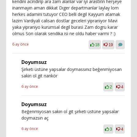
kendini acindirip ara zam alanlar var iyi arastirin herşeye
inanmayın aman dikkat Dıger departmanlar laylay lom
herkes adamini tutuyor CEO belli degil Kayyum atamak
lazim Vardiyali calisan dostlar geceleri yipraniyor Mavi
yaka yipraniyo kurumsal degil burasi Zam dogru karar
olmus Son olarak sendika isi ne oldu haber varmi ? :)
6 ay önce
18
19
Doyumsuz
Şirketi üstüne yapsalar doymassınız beğenmiyosan
sakin ol git nankör
6 ay önce
2
4
Doyumsuz
Beğenmiyosan sakin ol git şirketi üstüne yapsalar
doymazsın aç
6 ay önce
3
4