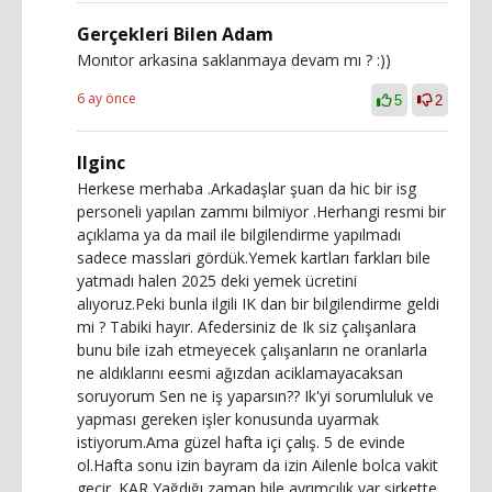
Gerçekleri Bilen Adam
Monıtor arkasina saklanmaya devam mı ? :))
6 ay önce
5
2
Ilginc
Herkese merhaba .Arkadaşlar şuan da hic bir isg
personeli yapılan zammı bilmiyor .Herhangi resmi bir
açıklama ya da mail ile bilgilendirme yapılmadı
sadece masslari gördük.Yemek kartları farkları bile
yatmadı halen 2025 deki yemek ücretini
alıyoruz.Peki bunla ilgili IK dan bir bilgilendirme geldi
mi ? Tabiki hayır. Afedersiniz de Ik siz çalışanlara
bunu bile izah etmeyecek çalışanların ne oranlarla
ne aldıklarını eesmi ağızdan aciklamayacaksan
soruyorum Sen ne iş yaparsın?? Ik'yi sorumluluk ve
yapması gereken işler konusunda uyarmak
istiyorum.Ama güzel hafta içi çalış. 5 de evinde
ol.Hafta sonu izin bayram da izin Ailenle bolca vakit
geçir. KAR Yağdığı zaman bile ayrımcılık var şirkette