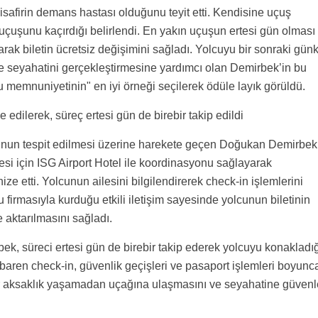
afirin demans hastası olduğunu teyit etti. Kendisine uçuş
uçuşunu kaçırdığı belirlendi. En yakın uçuşun ertesi gün olması
larak biletin ücretsiz değişimini sağladı. Yolcuyu bir sonraki gün
de seyahatini gerçekleştirmesine yardımcı olan Demirbek’in bu
u memnuniyetinin" en iyi örneği seçilerek ödüle layık görüldü.
edilerek, süreç ertesi gün de birebir takip edildi
nun tespit edilmesi üzerine harekete geçen Doğukan Demirbek
esi için ISG Airport Hotel ile koordinasyonu sağlayarak
nize etti. Yolcunun ailesini bilgilendirerek check-in işlemlerini
rmasıyla kurduğu etkili iletişim sayesinde yolcunun biletinin
 aktarılmasını sağladı.
ek, süreci ertesi gün de birebir takip ederek yolcuyu konakladığ
ibaren check-in, güvenlik geçişleri ve pasaport işlemleri boyunc
ir aksaklık yaşamadan uçağına ulaşmasını ve seyahatine güvenl