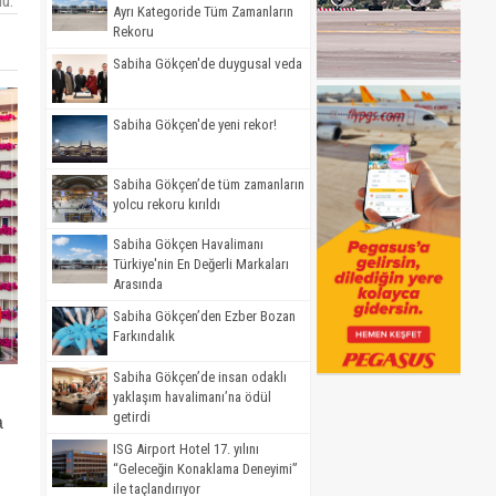
ü.
Ayrı Kategoride Tüm Zamanların
Rekoru
Sabiha Gökçen'de duygusal veda
Sabiha Gökçen'de yeni rekor!
Sabiha Gökçen’de tüm zamanların
yolcu rekoru kırıldı
Sabiha Gökçen Havalimanı
Türkiye'nin En Değerli Markaları
Arasında
Sabiha Gökçen’den Ezber Bozan
Farkındalık
Sabiha Gökçen’de insan odaklı
yaklaşım havalimanı’na ödül
getirdi
a
ISG Airport Hotel 17. yılını
“Geleceğin Konaklama Deneyimi”
ile taçlandırıyor