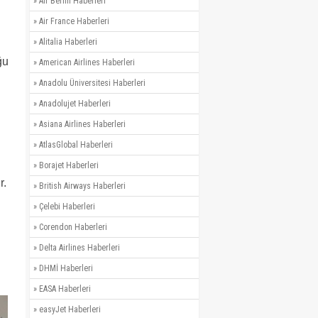
»
Air Berlin Haberleri
»
Air France Haberleri
»
Alitalia Haberleri
ğu
»
American Airlines Haberleri
»
Anadolu Üniversitesi Haberleri
»
Anadolujet Haberleri
»
Asiana Airlines Haberleri
»
AtlasGlobal Haberleri
»
Borajet Haberleri
r.
»
British Airways Haberleri
»
Çelebi Haberleri
»
Corendon Haberleri
»
Delta Airlines Haberleri
»
DHMİ Haberleri
»
EASA Haberleri
»
easyJet Haberleri