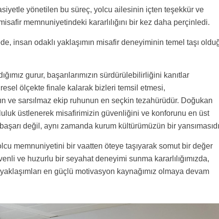
iyetle yönetilen bu süreç, yolcu ailesinin içten teşekkür ve
misafir memnuniyetindeki kararlılığını bir kez daha perçinledi.
e, insan odaklı yaklaşımın misafir deneyiminin temel taşı oldu
ımız gurur, başarılarımızın sürdürülebilirliğini kanıtlar
üresel ölçekte finale kalarak bizleri temsil etmesi,
nın ve sarsılmaz ekip ruhunun en seçkin tezahürüdür. Doğukan
uluk üstlenerek misafirimizin güvenliğini ve konforunu en üst
 başarı değil, aynı zamanda kurum kültürümüzün bir yansımasıdı
olcu memnuniyetini bir vaatten öteye taşıyarak somut bir değer
güvenli ve huzurlu bir seyahat deneyimi sunma kararlılığımızda,
klı yaklaşımları en güçlü motivasyon kaynağımız olmaya devam