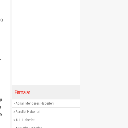
kü
,
Firmalar
ı
»
Adnan Menderes Haberleri
a
»
Aeroflot Haberleri
e
»
AHL Haberleri