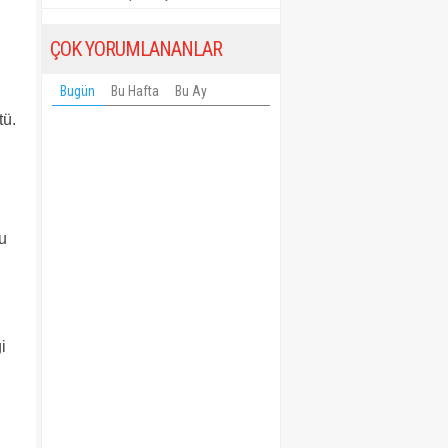
ÇOK YORUMLANANLAR
Bugün
Bu Hafta
Bu Ay
tü.
u
i