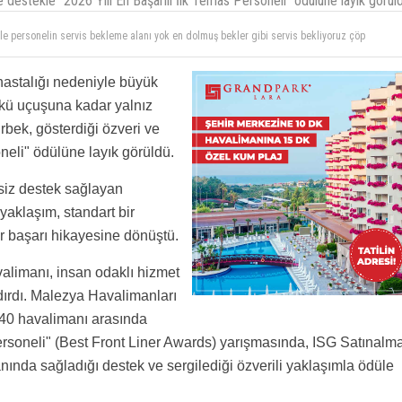
destekle "2026 Yılı En Başarılı İlk Temas Personeli" ödülüne layık görüld
inal yapmadan ödül mödül vermeyin. Ger yeri yetersiz ve aşırı yoğun bir havaalanı burası.
 ne gelişmiş uzakdoğu havalimanlarında gördüm.
ikle personelin servis bekleme alanı yok en dolmuş bekler gibi servis bekliyoruz çöp
 ve restaurantlara gelen malzemeler de bu dar psiliğin içinde duruyor çalışanlar gelip daha
astalığı nedeniyle büyük
p götürüyor
nkü uçuşuna kadar yalnız
ek, gösterdiği özveri ve
neli" ödülüne layık görüldü.
siz destek sağlayan
yaklaşım, standart bir
r başarı hikayesine dönüştü.
alimanı, insan odaklı hizmet
ndırdı. Malezya Havalimanları
40 havalimanı arasında
ersoneli" (Best Front Liner Awards) yarışmasında, ISG Satınalm
nda sağladığı destek ve sergilediği özverili yaklaşımla ödüle