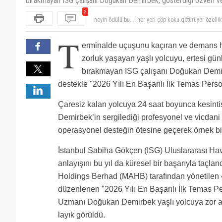
bırakmayan ISG çalışanı Doğukan Demirbek, gösterdiği özveri ve 
2
Lütfen bu havaalanına yeni, modern ve ferah bir term
Dünyada benzerini ne Avrupada ne Kuzey Amerikada
neyin ödülü bu...! her yeri çöp koku götürüyor özell
T
kokusu aldı başını gidiyor inşaat atıkları desen var
erminalde uçuşunu kaçıran ve demans h
sonra alıyor neresinden tutarsanız tutun her yeri çö
zorluk yaşayan yaşlı yolcuyu, ertesi gü
bırakmayan ISG çalışanı Doğukan Demirb
destekle "2026 Yılı En Başarılı İlk Temas Perso
Çaresiz kalan yolcuya 24 saat boyunca kesinti
Demirbek’in sergilediği profesyonel ve vicdani 
operasyonel desteğin ötesine geçerek örnek bi
İstanbul Sabiha Gökçen (ISG) Uluslararası Hav
anlayışını bu yıl da küresel bir başarıyla taçla
Holdings Berhad (MAHB) tarafından yönetilen 
düzenlenen "2026 Yılı En Başarılı İlk Temas P
Uzmanı Doğukan Demirbek yaşlı yolcuya zor anı
layık görüldü.