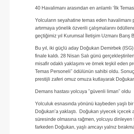
40 Havalimanı arasından en anlamlı ‘İlk Temas
Yolcuların seyahatine temas eden havalimanı p
artırmaya yönelik özverili çalışmalarını ödüll
geçtiğimiz yıl Kurumsal İletişim Uzmanı Barış 
Bu yıl, iki güçlü aday Doğukan Demirbek (ISG)
finale kaldı. 28 Nisan Salı günü gerçekleştirilen
misafir odaklı yaklaşımı ve örnek teşkil eden p
Temas Personeli" ödülünün sahibi oldu. Sonuçla
prestijli zaferi omuz omuza kutlayarak Doğukan’ı
Demans hastası yolcuya "güvenli liman" oldu
Yolculuk esnasında yönünü kaybeden yaşlı bir yol
Doğukan’a yaklaştı. Doğukan yiyecek içecek ala
süresinde olmasına rağmen, yolcuyu dinleyen 
farkeden Doğukan, yaşlı amcayı yalnız bırakm