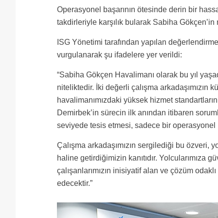
Operasyonel başarının ötesinde derin bir hassas
takdirleriyle karşılık bularak Sabiha Gökçen’in 
ISG Yönetimi tarafından yapılan değerlendirmed
vurgulanarak şu ifadelere yer verildi:
“Sabiha Gökçen Havalimanı olarak bu yıl yaşadığ
niteliktedir. İki değerli çalışma arkadaşımızın k
havalimanımızdaki yüksek hizmet standartları
Demirbek’in sürecin ilk anından itibaren soruml
seviyede tesis etmesi, sadece bir operasyonel
Çalışma arkadaşımızın sergilediği bu özveri, y
haline getirdiğimizin kanıtıdır. Yolcularımıza 
çalışanlarımızın inisiyatif alan ve çözüm oda
edecektir.”