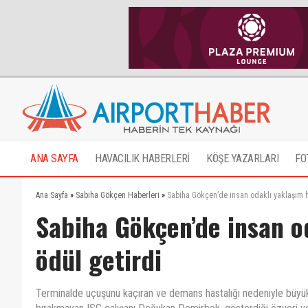
ANA SAYFA
HAVACILIK HABERLERİ
KÖŞE YAZARLARI
FO
Ana Sayfa
»
Sabiha Gökçen Haberleri
»
Sabiha Gökçen’de insan odaklı yaklaşım h
Sabiha Gökçen’de insan o
ödül getirdi
Terminalde uçuşunu kaçıran ve demans hastalığı nedeniyle büyük 