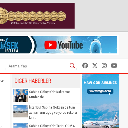
DİĞER HABERLER
3:45
Sabiha Gökçen'de Kahraman
Müdahale
İstanbul Sabiha Gökçen’de tüm
zamanların uçuş ve yolcu rekoru
kırıldı
Sabiha Gökçen'de Tarihi Gün! 4