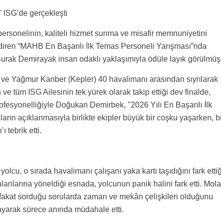
’ ISG’de gerçekleşti
ersonelinin, kaliteli hizmet sunma ve misafir memnuniyetini
endiren “MAHB En Başarılı İlk Temas Personeli Yarışması”nda
Burak Demirayak insan odaklı yaklaşımıyla ödüle layık görülmüş
 ve Yağmur Kanber (Kepler) 40 havalimanı arasından sıyrılarak
 ve tüm ISG Ailesinin tek yürek olarak takip ettiği dev finalde,
rofesyonelliğiyle Doğukan Demirbek, "2026 Yılı En Başarılı İlk
rın açıklanmasıyla birlikte ekipler büyük bir coşku yaşarken, b
 tebrik etti.
cu, o sırada havalimanı çalışanı yaka kartı taşıdığını fark ettiğ
nlarına yöneldiği esnada, yolcunun panik halini fark etti. Mola
fakat sorduğu sorularda zaman ve mekân çelişkileri olduğunu
ayarak sürece anında müdahale etti.