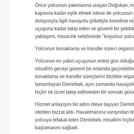
Önce yolcunun yakınlarına ulaşan Doğukan, mis
kapısına kadar eşlik etmek istese de yolcunun 
dolayısıyla ilgili havayolu şirketiyle koordine o
uçuşuna kadar takip eden ve güvenli bir şekil
yaklaşımı, havacılık sektöründe "koşulsuz yolc
Yolcunun konaklama ve transfer süreci organize 
Yolcunun en yakın uçuşunun ertesi gün olduğu
misafirin geceyi güvenli bir ortamda geçirebilm
konaklama ve transfer süreçlerini titizlikle orga
tamamlayan Demirbek, aynı zamanda havayolu fi
hiçbir ek ücret talep edilmeden bir sonraki güne
Hizmet anlayışını bir adım öteye taşıyan Demirb
otelden bizzat aldı. Havalimanına varışından it
yolcuya refakat eden Demirbek, misafirin hiçb
başlamasını sağladı.