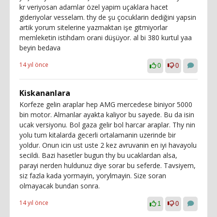
kr veriyosan adamlar özel yapim uçaklara hacet
gideriyolar vesselam. thy de şu çocuklarin dediğini yapsin
artik yorum sitelerine yazmaktan işe gitmiyorlar
memleketin istihdam orani düşüyor. al bi 380 kurtul yaa
beyin bedava
14 yıl önce
0
0
Kiskananlara
Korfeze gelin araplar hep AMG mercedese biniyor 5000
bin motor. Almanlar ayakta kaliyor bu sayede. Bu da isin
ucak versiyonu. Bol gaza gelir bol harcar araplar. Thy nin
yolu tum kitalarda gecerli ortalamanin uzerinde bir
yoldur. Onun icin ust uste 2 kez avruvanin en iyi havayolu
secildi. Bazi hasetler bugun thy bu ucaklardan alsa,
parayi nerden huldunuz diye sorar bu seferde. Tavsiyem,
siz fazla kada yormayin, yorylmayin. Size soran
olmayacak bundan sonra.
14 yıl önce
1
0