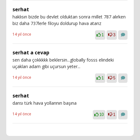
serhat
haklısın bizde bu devlet olduktan sonra millet 787 alırken
biz daha 737lerle filoyu doldurup hava atarız
14 yıl önce
1
3
serhat a cevap
sen daha çokkkkk beklersin...globally fosss elindeki
uçakları adam gibi uçursun yeter...
14 yıl önce
1
5
serhat
darısı türk hava yollarının başına
14 yıl önce
10
1