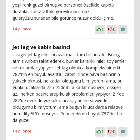
yeşil renk güzel olmuş.ve personeli özellikle kapıda
duranlar sol taraftaki görevli inanılmaz
güleryüzlü.buradan bile görünce huzur doldu içime.
14 yıl önce
1
0
Jet lag ve kabin basinci
Ucagin jet lag etkisini azaltmasi tam bir hurafe. Boing
atmis Airbis'i taklit ederek, bunlar karsilikli hileli soylemler
ve reklamlar yapiyor. Jet lag oldukca kompleks bir etki.
787'nin en buyuk avantaji cabin icinde hava basincinin
yuksek olmasi, ne kadar oldugunu bilmiyorum ama, bu
gunku ucaklarda 725-750mb' a kadar dusuyor, oksijen
az, inerken basinc artip kulak problemleri yapiyor. Bir'de
787'de nem de yuksek olacak, yine ne seviyede
oldugumu bilmiyorum, ama bugun ki ucaklarda relative
humidity %5'e dusuyor. Pencerelerde buyuk 787'de, bu
da guzel.
14 yıl önce
1
0