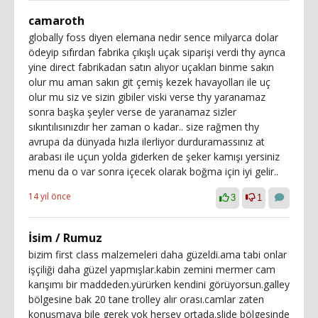
camaroth
globally foss diyen elemana nedir sence milyarca dolar
ödeyip sıfırdan fabrika çıkışlı uçak siparişi verdi thy ayrıca
yine direct fabrikadan satın alıyor uçakları binme sakın
olur mu aman sakın git çemiş kezek havayolları ile uç
olur mu siz ve sizin gibiler viski verse thy yaranamaz
sonra başka şeyler verse de yaranamaz sizler
sıkıntılısınızdır her zaman o kadar.. size rağmen thy
avrupa da dünyada hızla ilerliyor durduramassınız at
arabası ile uçun yolda giderken de şeker kamışı yersiniz
menu da o var sonra içecek olarak boğma için iyi gelir..
14 yıl önce
3
1
İsim / Rumuz
bizim first class malzemeleri daha güzeldi.ama tabi onlar
işçiliği daha güzel yapmışlar.kabin zemini mermer cam
karışımı bir maddeden.yürürken kendini görüyorsun.galley
bölgesine bak 20 tane trolley alır orası.camlar zaten
konuşmaya bile gerek yok herşey ortada.slide bölgesinde