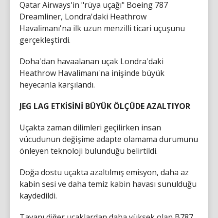
Qatar Airways'in "rüya uçağı" Boeing 787
Dreamliner, Londra'daki Heathrow
Havalimanı'na ilk uzun menzilli ticari uçuşunu
gerçekleştirdi.
Doha'dan havaalanan uçak Londra'daki
Heathrow Havalimanı'na inişinde büyük
heyecanla karşılandı.
JEG LAG ETKİSİNİ BÜYÜK ÖLÇÜDE AZALTIYOR
Uçakta zaman dilimleri geçilirken insan
vücudunun değişime adapte olamama durumunu
önleyen teknoloji bulunduğu belirtildi.
Doğa dostu uçakta azaltılmış emisyon, daha az
kabin sesi ve daha temiz kabin havası sunulduğu
kaydedildi.
Tavanı diğer uçaklardan daha yüksek olan B787