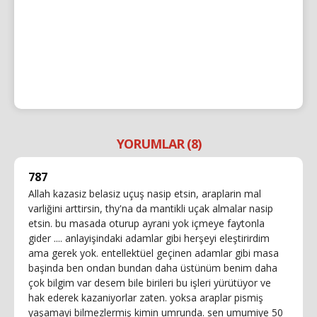
YORUMLAR (8)
787
Allah kazasiz belasiz uçuş nasip etsin, araplarin mal
varliğini arttirsin, thy'na da mantikli uçak almalar nasip
etsin. bu masada oturup ayrani yok içmeye faytonla
gider .... anlayişindaki adamlar gibi herşeyi eleştirirdim
ama gerek yok. entellektüel geçinen adamlar gibi masa
başinda ben ondan bundan daha üstünüm benim daha
çok bilgim var desem bile birileri bu işleri yürütüyor ve
hak ederek kazaniyorlar zaten. yoksa araplar pismiş
yaşamayi bilmezlermiş kimin umrunda. sen umumiye 50