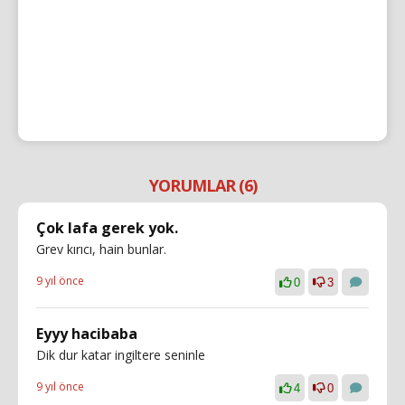
YORUMLAR (6)
Çok lafa gerek yok.
Grev kırıcı, hain bunlar.
9 yıl önce
0
3
Eyyy hacibaba
Dik dur katar ingiltere seninle
9 yıl önce
4
0