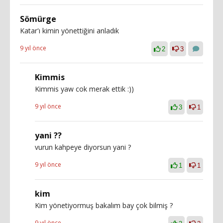
Sömürge
Katar'ı kimin yönettiğini anladık
9 yıl önce
2
3
Kimmis
Kimmis yaw cok merak ettik :))
9 yıl önce
3
1
yani ??
vurun kahpeye diyorsun yani ?
9 yıl önce
1
1
kim
Kim yönetiyormuş bakalım bay çok bilmiş ?
9 yıl önce