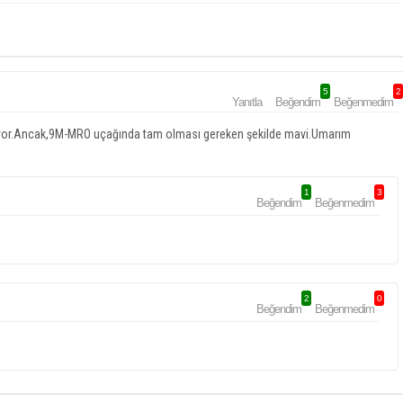
5
2
Yanıtla
Beğendim
Beğenmedim
uyor.Ancak,9M-MRO uçağında tam olması gereken şekilde mavi.Umarım
1
3
Beğendim
Beğenmedim
2
0
Beğendim
Beğenmedim