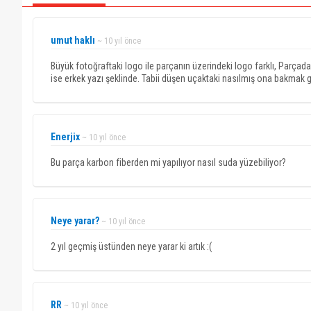
umut haklı
~ 10 yıl önce
Büyük fotoğraftaki logo ile parçanın üzerindeki logo farklı, Parçadak
ise erkek yazı şeklinde. Tabii düşen uçaktaki nasılmış ona bakmak 
Enerjix
~ 10 yıl önce
Bu parça karbon fiberden mi yapılıyor nasıl suda yüzebiliyor?
Neye yarar?
~ 10 yıl önce
2 yıl geçmiş üstünden neye yarar ki artık :(
RR
~ 10 yıl önce