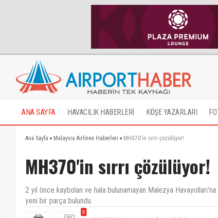
ANA SAYFA
HAVACILIK HABERLERİ
KÖŞE YAZARLARI
FO
Ana Sayfa
»
Malaysia Airlines Haberleri
»
MH370'in sırrı çözülüyor!
MH370'in sırrı çözülüyor!
2 yıl önce kaybolan ve hala bulunamayan Malezya Havayolları'na a
yeni bir parça bulundu.
8