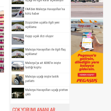
uçağı ile ilgili karar açıklanıyor
FAA'den Malezya Havayolları'na
kötü haber
Düşürülen uçakla ilgili yeni
açıklama
Kayıp uçak dizi oluyor
Malezya Havayolları ile ilgili flaş
açıklama!
Malezya'ya ait A380'in inişte
lastiği koptu
Malezya uçağı inişte lastik
patlattı
Malezya Havayolları uçağı pistten
çıktı
ÇOK YORUMLANANLAR