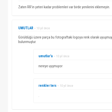
Zaten RR'in yeteri kadar problemleri var birde yenilerini eklemeyin.
UMUTLAR
~ 10 yıl önce
Görüldüğü üzere parça bu fotograftaki logoya renk olarak uyuşm
bulunmuştur.
umutlar'a
~ 10 yıl önce
nereye uyşmuyor
renkler ters
~ 10 yıl önce
.