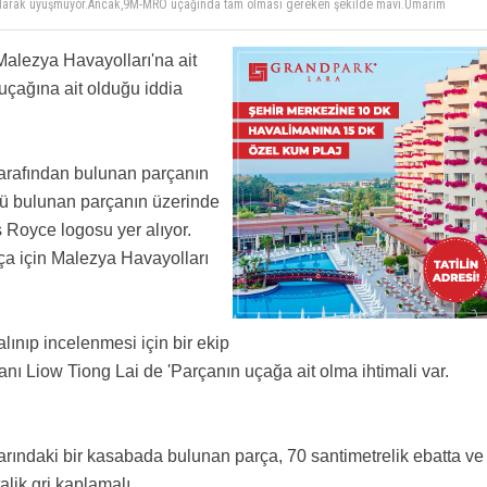
arklı, Parçadaki logo grafiksel tabirle dişi yazı tabir edilen şekilde duruyor. Motor
ktaki nasılmış ona bakmak gerekiyor
ebiliyor?
alezya Havayolları'na ait
rini eklemeyin.
uçağına ait olduğu iddia
 olarak uyuşmuyor.Ancak,9M-MRO uçağında tam olması gereken şekilde mavi.Umarım
tarafından bulunan parçanın
nkü bulunan parçanın üzerinde
 Royce logosu yer alıyor.
a için Malezya Havayolları
lınıp incelenmesi için bir ekip
anı Liow Tiong Lai de 'Parçanın uçağa ait olma ihtimali var.
rındaki bir kasabada bulunan parça, 70 santimetrelik ebatta ve
lik gri kaplamalı.