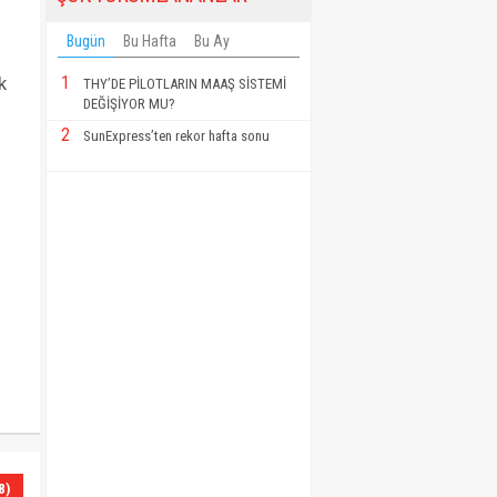
Bugün
Bu Hafta
Bu Ay
1
k
THY’DE PİLOTLARIN MAAŞ SİSTEMİ
DEĞİŞİYOR MU?
2
SunExpress’ten rekor hafta sonu
8)