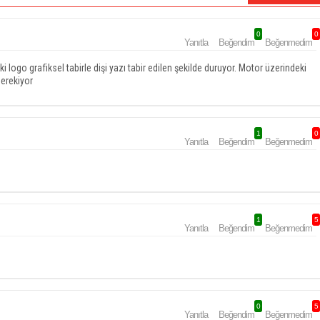
0
0
Yanıtla
Beğendim
Beğenmedim
i logo grafiksel tabirle dişi yazı tabir edilen şekilde duruyor. Motor üzerindeki
gerekiyor
1
0
Yanıtla
Beğendim
Beğenmedim
1
5
Yanıtla
Beğendim
Beğenmedim
0
5
Yanıtla
Beğendim
Beğenmedim