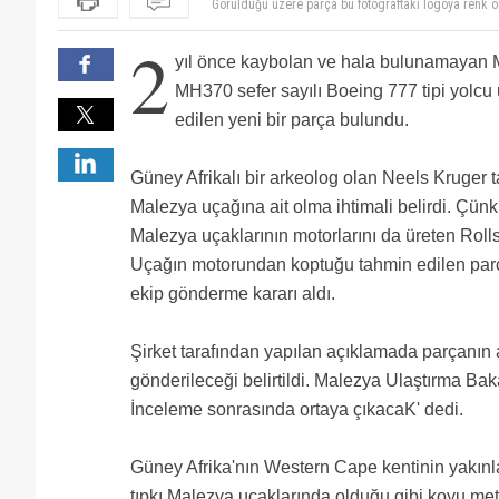
(çözülemedi)
Büyük fotoğraftaki logo ile parçanın üzerindeki logo f
2
üzerindeki ise erkek yazı şeklinde. Tabii düşen uça
Bu parça karbon fiberden mi yapılıyor nasıl suda yüz
yıl önce kaybolan ve hala bulunamayan M
2 yıl geçmiş üstünden neye yarar ki artık :(
Zaten RR'in yeteri kadar problemleri var birde yenile
MH370 sefer sayılı Boeing 777 tipi yolcu 
Görüldüğü üzere parça bu fotograftaki logoya renk
edilen yeni bir parça bulundu.
bulunmuştur.
Güney Afrikalı bir arkeolog olan Neels Kruger 
Malezya uçağına ait olma ihtimali belirdi. Çü
Malezya uçaklarının motorlarını da üreten Rolls
Uçağın motorundan koptuğu tahmin edilen parç
ekip gönderme kararı aldı.
Şirket tarafından yapılan açıklamada parçanın a
gönderileceği belirtildi. Malezya Ulaştırma Bak
İnceleme sonrasında ortaya çıkacaK' dedi.
Güney Afrika'nın Western Cape kentinin yakınla
tıpkı Malezya uçaklarında olduğu gibi koyu meta