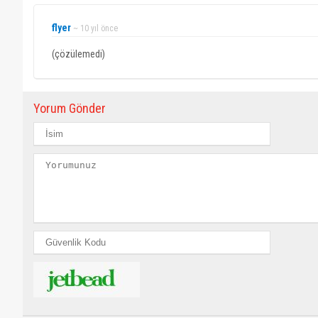
flyer
~ 10 yıl önce
(çözülemedi)
Yorum Gönder