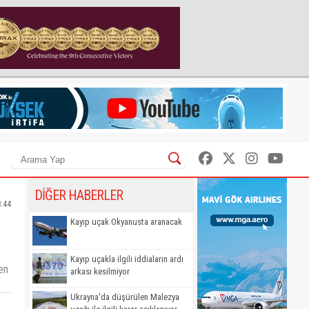
DİĞER HABERLER
8:44
Kayıp uçak Okyanusta aranacak
Kayıp uçakla ilgili iddiaların ardı
en
arkası kesilmiyor
Ukrayna'da düşürülen Malezya