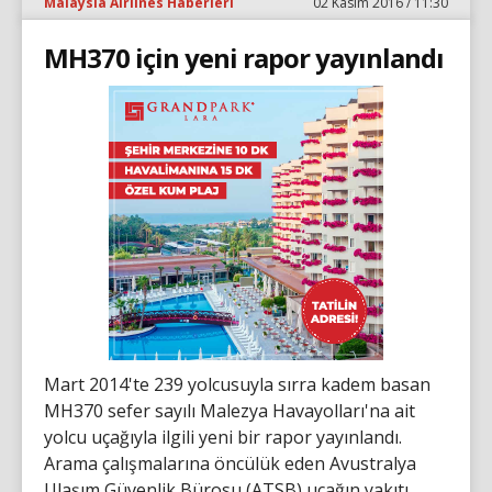
Malaysia Airlines Haberleri
02 Kasım 2016 / 11:30
MH370 için yeni rapor yayınlandı
Mart 2014'te 239 yolcusuyla sırra kadem basan
MH370 sefer sayılı Malezya Havayolları'na ait
yolcu uçağıyla ilgili yeni bir rapor yayınlandı.
Arama çalışmalarına öncülük eden Avustralya
Ulaşım Güvenlik Bürosu (ATSB) uçağın yakıtı