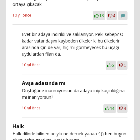
ortaya çıkacak.
10 yıl önce
13
4
Evet bir adaya indirildi ve saklanıyor. Peki sebep? O
kadar vatandaşını kaybeden ülkeler ki bu ülkelerin
arasında Çin de var, hiç mi görmeyecek bu uçağı
uydulardan filan da.
10 yıl önce
2
1
Avşa adasında mı
Düştüğüne inanmıyorsun da adaya inip kaçırıldığına
mı inanıyorsun?
10 yıl önce
14
4
Halk
Halk dilinde bilinen adıyla ne demek yaaaa :))) ben bugün