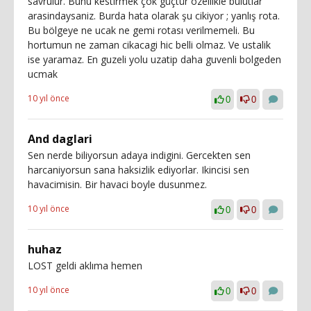
savrulur. Bunu kestirmek çok güçtür ozellikle bulutlar
arasindaysaniz. Burda hata olarak şu cikiyor ; yanlış rota.
Bu bölgeye ne ucak ne gemi rotası verilmemeli. Bu
hortumun ne zaman cikacagi hic belli olmaz. Ve ustalik
ise yaramaz. En guzeli yolu uzatip daha guvenli bolgeden
ucmak
10 yıl önce
0
0
And daglari
Sen nerde biliyorsun adaya indigini. Gercekten sen
harcaniyorsun sana haksizlik ediyorlar. Ikincisi sen
havacimisin. Bir havaci boyle dusunmez.
10 yıl önce
0
0
huhaz
LOST geldi aklıma hemen
10 yıl önce
0
0