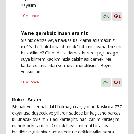
Yayalim.
10 yıl önce
0
1
Ya ne gereksiz insanlarsiniz
Siz hic denize veya havuza baliklama atlamadiniz
mi? Yada "baliklama atlamak" tabirini duymadiniz mi
halk dilinde? Ölum dalisi demek burun aşagi ucagin
suya bilmem kac km hizla cakilmasi demek. Ne
kadar cok insanlari yermeye meraklisiniz. Beyin
yoksunlari
10 yıl önce
0
1
Roket Adam
Bir halt yediler hala kılıf bulmaya çalşıyorlar. Koskoca 777
okyanusa düşecek ve yıllardır sadece bir kaç tane parçası
bulunacak öyle mi? Hadi kardeşim, hadi canım kardeşim
inandık peki tamam. O uçak büyük ihtimal bir adaya
indirildi ve gizleniyor ama nedir ne değildir yıllar sonra