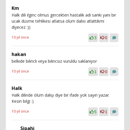
Km
Halk dili ilginc olmus gercekten hastalik adi sanki yani bir
ucak düsme tehlikesi atlatsa ölüm dalisi atlattikmi
diyecez :))
10 yıl önce
3
0
hakan
belkıde bılınclı veya bılıncsız vuruldu saklanıyor
10 yıl önce
1
0
Halk
Halk dilinde ölüm dalışı diye bir ifade yok sayın yazar.
Kesin bilgi :)
10 yıl önce
5
1
Sipahi