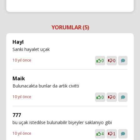
YORUMLAR (5)
Hayl
Sanki hayalet uçak
10 yıl önce
0
0
Maik
Bulunacakta bunlar da artik civitti
10 yıl önce
0
0
777
bu uçak istedilse bulunabilir bişeyler saklanıyo gibi
10 yıl önce
4
1