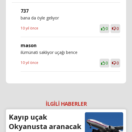
737
bana da öyle geliyor
10 yıl önce
0
0
mason
ilümünati saklıyor uçağı bence
10 yıl önce
0
0
İLGİLİ HABERLER
Kayıp uçak
Okyanusta aranacak