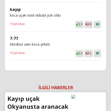
kayıp
koca uçak nasıl olduda yok oldu
10 yıl önce
3
0
7-77
bitirdiniz ulan koca şirketi
10 yıl önce
3
1
İLGİLİ HABERLER
Kayıp uçak
Okyanusta aranacak