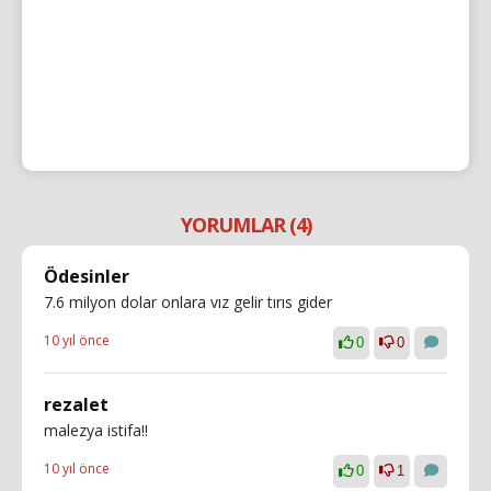
YORUMLAR (4)
Ödesinler
7.6 milyon dolar onlara vız gelir tırıs gider
10 yıl önce
0
0
rezalet
malezya istifa!!
10 yıl önce
0
1