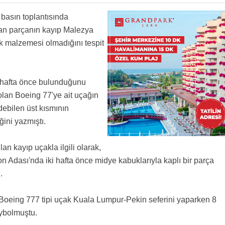
ar yapılıyor ya :)
 basın toplantısında
nan parçanın kayıp Malezya
ak malzemesi olmadığını tespit
ç hafta önce bulunduğunu
olan Boeing 77'ye ait uçağın
debilen üst kısmının
ğini yazmıştı.
 kayıp uçakla ilgili olarak,
 Adası'nda iki hafta önce midye kabuklarıyla kaplı bir parça
.
Boeing 777 tipi uçak Kuala Lumpur-Pekin seferini yaparken 8
aybolmuştu.