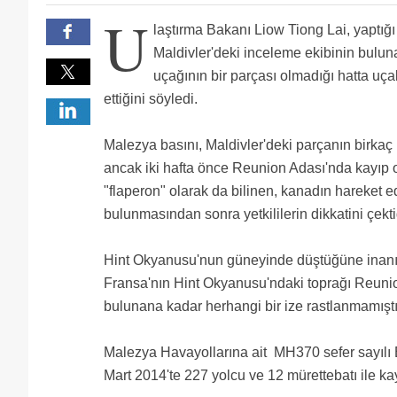
bu airporthaberde ne kadar gereksiz boş beleş yoruml
U
laştırma Bakanı Liow Tiong Lai, yaptığı
Maldivler'deki inceleme ekibinin bulu
uçağının bir parçası olmadığı hatta uç
ettiğini söyledi.
Malezya basını, Maldivler'deki parçanın birka
ancak iki hafta önce Reunion Adası'nda kayıp 
"flaperon" olarak da bilinen, kanadın hareket e
bulunmasından sonra yetkililerin dikkatini çekti
Hint Okyanusu'nun güneyinde düştüğüne inanılan
Fransa'nın Hint Okyanusu'ndaki toprağı Reunion
bulunana kadar herhangi bir ize rastlanmamıştı
Malezya Havayollarına ait MH370 sefer sayılı 
Mart 2014'te 227 yolcu ve 12 mürettebatı ile k