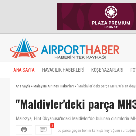
ANA SAYFA
HAVACILIK HABERLERİ
KÖŞE YAZARLARI
FO
Ana Sayfa
»
Malaysia Airlines Haberleri
»
"Maldivler'deki parça MH370'e ait deği
"Maldivler'deki parça MH3
Malezya, Hint Okyanusu'ndaki Maldivler'de bulunan cisimlerin MH3
3
bu parça geçen benim kalkışta kuyruğunu sürttüğüm 
Ben Karbon testi ve gerekli butun incelemeleri yapti