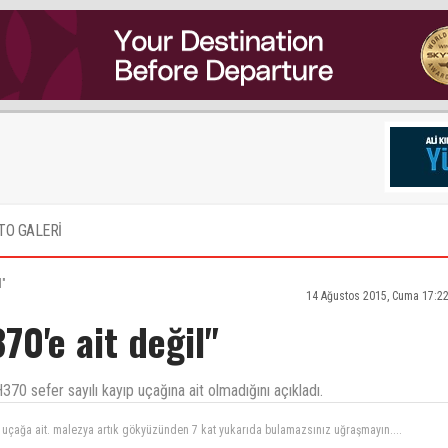
TO GALERİ
l"
14 Ağustos 2015, Cuma 17:2
70'e ait değil"
70 sefer sayılı kayıp uçağına ait olmadığını açıkladı.
uçağa ait. malezya artık gökyüzünden 7 kat yukarıda bulamazsınız uğraşmayın....
m , bulunan parca o ucaga ait.