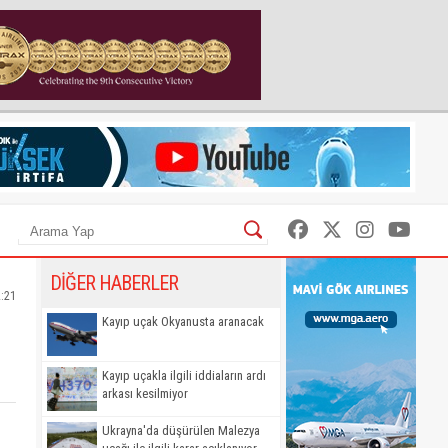
DİĞER HABERLER
2:21
Kayıp uçak Okyanusta aranacak
Kayıp uçakla ilgili iddiaların ardı
arkası kesilmiyor
Ukrayna'da düşürülen Malezya