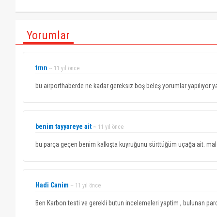
Yorumlar
trnn
~ 11 yıl önce
bu airporthaberde ne kadar gereksiz boş beleş yorumlar yapılıyor ya
benim tayyareye ait
~ 11 yıl önce
bu parça geçen benim kalkışta kuyruğunu sürttüğüm uçağa ait. mal
Hadi Canim
~ 11 yıl önce
Ben Karbon testi ve gerekli butun incelemeleri yaptim , bulunan par