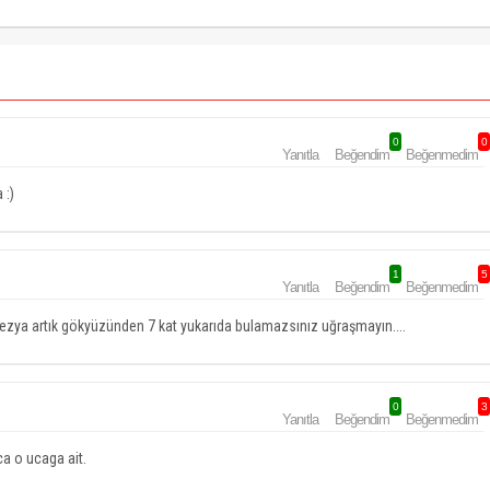
0
0
Yanıtla
Beğendim
Beğenmedim
 :)
1
5
Yanıtla
Beğendim
Beğenmedim
ezya artık gökyüzünden 7 kat yukarıda bulamazsınız uğraşmayın....
0
3
Yanıtla
Beğendim
Beğenmedim
ca o ucaga ait.