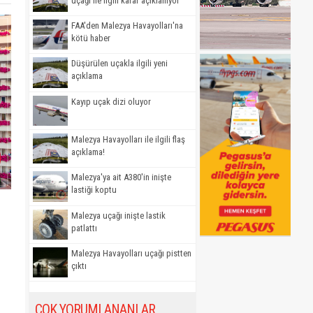
uçağı ile ilgili karar açıklanıyor
FAA'den Malezya Havayolları'na
kötü haber
Düşürülen uçakla ilgili yeni
açıklama
Kayıp uçak dizi oluyor
Malezya Havayolları ile ilgili flaş
açıklama!
Malezya'ya ait A380'in inişte
lastiği koptu
Malezya uçağı inişte lastik
patlattı
Malezya Havayolları uçağı pistten
çıktı
ÇOK YORUMLANANLAR