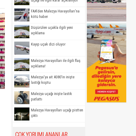
uçağı ile ilgili karar açıklanıyor
FAA'den Malezya Havayolları'na
kötü haber
Düşürülen uçakla ilgili yeni
açıklama
Kayıp uçak dizi oluyor
Malezya Havayolları ile ilgili flaş
açıklama!
Malezya'ya ait A380'in inişte
lastiği koptu
Malezya uçağı inişte lastik
patlattı
Malezya Havayolları uçağı pistten
çıktı
ÇOK YORUMLANANLAR