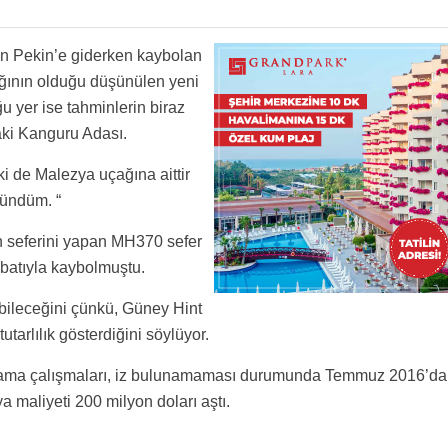
n Pekin’e giderken kaybolan
ağının olduğu düşünülen yeni
 yer ise tahminlerin biraz
aki Kanguru Adası.
i de Malezya uçağına aittir
şündüm. “
 seferini yapan MH370 sefer
ebatıyla kaybolmuştu.
bileceğini çünkü, Güney Hint
tarlılık gösterdiğini söylüyor.
n arama çalışmaları, iz bulunamaması durumunda Temmuz 2016’da
 maliyeti 200 milyon doları aştı.