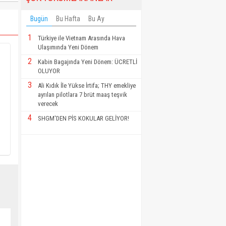
Bugün
Bu Hafta
Bu Ay
1
Türkiye ile Vietnam Arasında Hava
Ulaşımında Yeni Dönem
2
Kabin Bagajında Yeni Dönem: ÜCRETLİ
OLUYOR
3
Ali Kıdık İle Yükse İrtifa; THY emekliye
ayrılan pilotlara 7 brüt maaş teşvik
verecek
4
SHGM'DEN PİS KOKULAR GELİYOR!