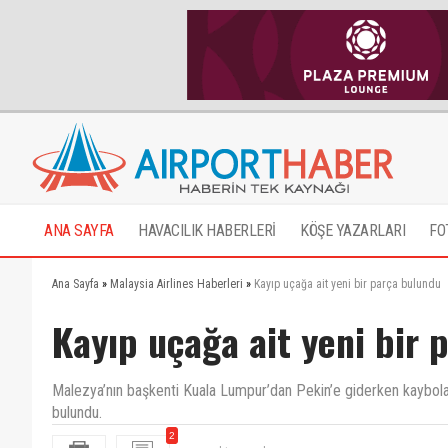
ANA SAYFA
HAVACILIK HABERLERİ
KÖŞE YAZARLARI
FO
Ana Sayfa
»
Malaysia Airlines Haberleri
»
Kayıp uçağa ait yeni bir parça bulundu
Kayıp uçağa ait yeni bir 
Malezya’nın başkenti Kuala Lumpur’dan Pekin’e giderken kaybolan
bulundu.
2