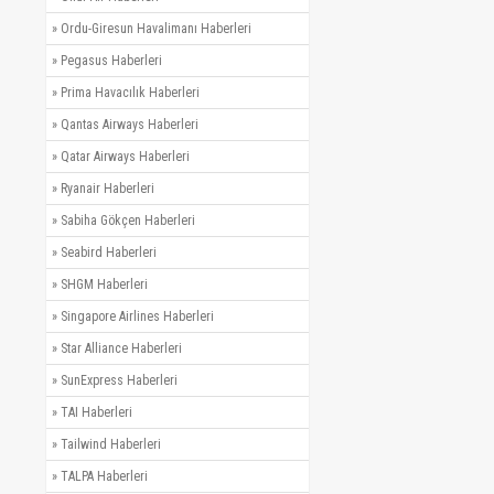
»
Ordu-Giresun Havalimanı Haberleri
»
Pegasus Haberleri
»
Prima Havacılık Haberleri
»
Qantas Airways Haberleri
»
Qatar Airways Haberleri
»
Ryanair Haberleri
»
Sabiha Gökçen Haberleri
»
Seabird Haberleri
»
SHGM Haberleri
»
Singapore Airlines Haberleri
»
Star Alliance Haberleri
»
SunExpress Haberleri
»
TAI Haberleri
»
Tailwind Haberleri
»
TALPA Haberleri