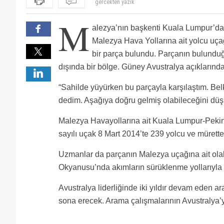
gercekten yazık
M
alezya’nın başkenti Kuala Lumpur’da
Malezya Hava Yollarına ait yolcu uç
bir parça bulundu. Parçanın bulunduğu
dışında bir bölge. Güney Avustralya açıklarınd
“Sahilde yüyürken bu parçayla karşılaştım. Belk
dedim. Aşağıya doğru gelmiş olabileceğini dü
Malezya Havayollarına ait Kuala Lumpur-Pekin
sayılı uçak 8 Mart 2014’te 239 yolcu ve mürett
Uzmanlar da parçanın Malezya uçağına ait ola
Okyanusu’nda akımların sürüklenme yollarıyla tu
Avustralya liderliğinde iki yıldır devam ede
sona erecek. Arama çalışmalarının Avustralya’ya