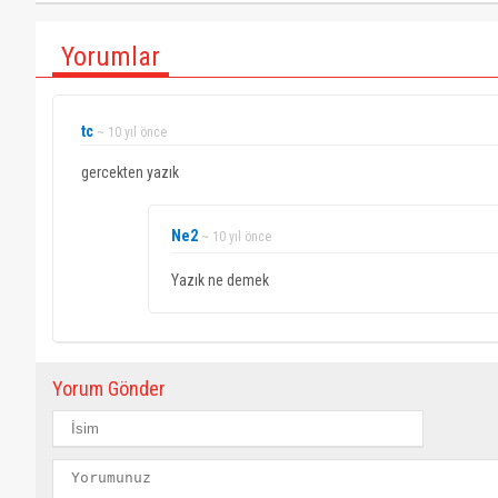
Yorumlar
tc
~ 10 yıl önce
gercekten yazık
Ne2
~ 10 yıl önce
Yazık ne demek
Yorum Gönder