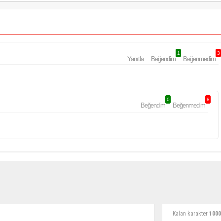
1
3
Yanıtla
Beğendim
Beğenmedim
0
8
Beğendim
Beğenmedim
Kalan karakter
1000