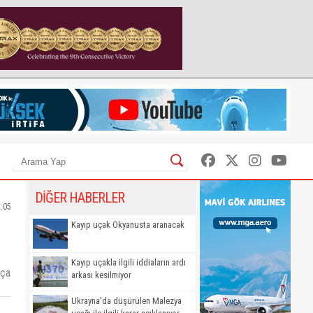
DİĞER HABERLER
2:05
Kayıp uçak Okyanusta aranacak
Kayıp uçakla ilgili iddiaların ardı
rça
arkası kesilmiyor
Ukrayna'da düşürülen Malezya