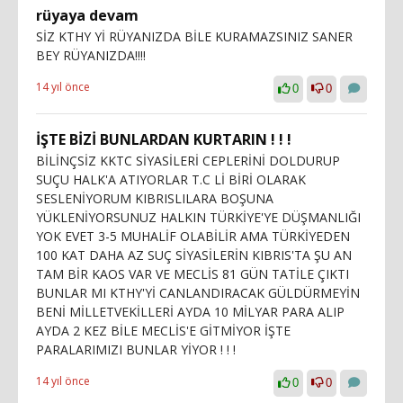
rüyaya devam
SİZ KTHY Yİ RÜYANIZDA BİLE KURAMAZSINIZ SANER
BEY RÜYANIZDA!!!!
14 yıl önce
0
0
İŞTE BİZİ BUNLARDAN KURTARIN ! ! !
BİLİNÇSİZ KKTC SİYASİLERİ CEPLERİNİ DOLDURUP
SUÇU HALK'A ATIYORLAR T.C Lİ BİRİ OLARAK
SESLENİYORUM KIBRISLILARA BOŞUNA
YÜKLENİYORSUNUZ HALKIN TÜRKİYE'YE DÜŞMANLIĞI
YOK EVET 3-5 MUHALİF OLABİLİR AMA TÜRKİYEDEN
100 KAT DAHA AZ SUÇ SİYASİLERİN KIBRIS'TA ŞU AN
TAM BİR KAOS VAR VE MECLİS 81 GÜN TATİLE ÇIKTI
BUNLAR MI KTHY'Yİ CANLANDIRACAK GÜLDÜRMEYİN
BENİ MİLLETVEKİLLERİ AYDA 10 MİLYAR PARA ALIP
AYDA 2 KEZ BİLE MECLİS'E GİTMİYOR İŞTE
PARALARIMIZI BUNLAR YİYOR ! ! !
14 yıl önce
0
0