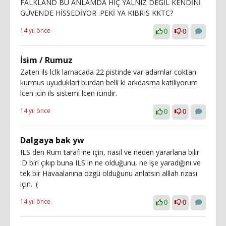
FALKLAND BU ANLAMDA HİÇ YALNIZ DEĞİL KENDİNİ
GÜVENDE HİSSEDİYOR .PEKİ YA KIBRIS KKTC?
14 yıl önce
0
0
İsim / Rumuz
Zaten ils lclk larnacada 22 pistinde var adamlar coktan
kurmus uyuduklari burdan belli ki arkdasma katiliyorum
lcen icin ils sistemi lcen icindir.
14 yıl önce
0
0
Dalgaya bak yw
ILS den Rum tarafı ne için, nasıl ve neden yararlana bilir
:D biri çıkıp buna ILS in ne olduğunu, ne işe yaradığını ve
tek bir Havaalanına özgü olduğunu anlatsın alllah rızası
için. :(
14 yıl önce
0
0