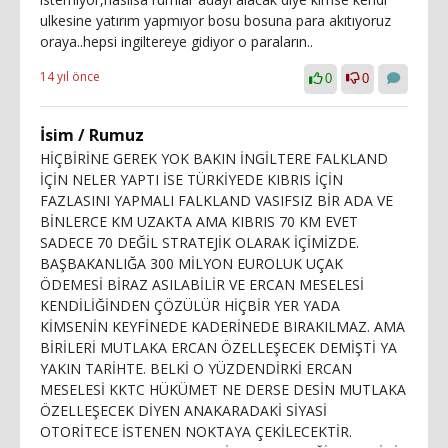
ulkesine yatırım yapmıyor bosu bosuna para akıtıyoruz
oraya..hepsi ingiltereye gidiyor o paraların..
14 yıl önce
0
0
İsim / Rumuz
HİÇBİRİNE GEREK YOK BAKIN İNGİLTERE FALKLAND
İÇİN NELER YAPTI İSE TÜRKİYEDE KIBRIS İÇİN
FAZLASINI YAPMALI FALKLAND VASIFSIZ BİR ADA VE
BİNLERCE KM UZAKTA AMA KIBRIS 70 KM EVET
SADECE 70 DEĞİL STRATEJİK OLARAK İÇİMİZDE.
BAŞBAKANLIĞA 300 MİLYON EUROLUK UÇAK
ÖDEMESİ BİRAZ ASILABİLİR VE ERCAN MESELESİ
KENDİLİĞİNDEN ÇÖZÜLÜR HİÇBİR YER YADA
KİMSENİN KEYFİNEDE KADERİNEDE BIRAKILMAZ. AMA
BİRİLERİ MUTLAKA ERCAN ÖZELLEŞECEK DEMİŞTİ YA
YAKIN TARİHTE. BELKİ O YÜZDENDİRKİ ERCAN
MESELESİ KKTC HÜKÜMET NE DERSE DESİN MUTLAKA
ÖZELLEŞECEK DİYEN ANAKARADAKİ SİYASİ
OTORİTECE İSTENEN NOKTAYA ÇEKİLECEKTİR.