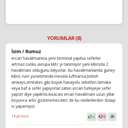
YORUMLAR (8)
İsim / Rumuz
ercan havalimanina yeni terminal yapilsa seferler
artmaz.cunku avrupa kktc yi tanimiyor yani kibrisda 2
havalimani oldugunu biliyorlar. bu havalimanlarida guney
kibris rum yonetiminde.mesela lufthansa,british
airways,emirates gibi buyuk havayolu sirketleri larnaka
veya baf a sefer yapiyorlar.zaten ercan turkiyeye sefer
yapsin diye yapilmis.kisacasi ercan havalimani uzun yillar
boyunca artis gosteremez.kktc de bu nedenlerden dolayi
is yapamiyor.
14 yıl önce
1
0