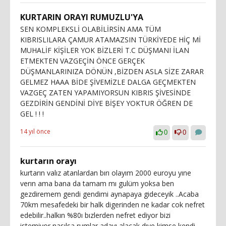
KURTARIN ORAYI RUMUZLU'YA
SEN KOMPLEKSLİ OLABİLİRSİN AMA TÜM
KIBRISLILARA ÇAMUR ATAMAZSIN TÜRKİYEDE HİÇ Mİ
MUHALİF KİŞİLER YOK BİZLERİ T.C DÜŞMANI İLAN
ETMEKTEN VAZGEÇİN ÖNCE GERÇEK
DÜŞMANLARINIZA DÖNÜN ,BİZDEN ASLA SİZE ZARAR
GELMEZ HAAA BİDE ŞİVEMİZLE DALGA GEÇMEKTEN
VAZGEÇ ZATEN YAPAMIYORSUN KIBRIS ŞİVESİNDE
GEZDİRİN GENDİNİ DİYE BİŞEY YOKTUR ÖĞREN DE
GEL ! ! !
14 yıl önce
0
0
kurtarın orayı
kurtarın valız atanlardan bırı olayım 2000 euroyu yıne
verın ama bana da tamam mı gulüm yoksa ben
gezdiremem gendi gendimi aynapaya gideceyik ..Acaba
70km mesafedeki bir halk digerinden ne kadar cok nefret
edebilir..halkın %80ı bızlerden nefret ediyor bizi
istemiyor,nasılsa rumlar adayı alacak dıye kimse kendi