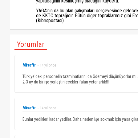
yapılacağının kesinleşmiş olacağını kaydetti.
YAGA’nın da bu plan çalışmaları çerçevesinde gelecek
de KKTC toprağıdır. Bütün diğer topraklarımız gibi Ere
(Kıbrıspostası)
Yorumlar
Misafir
~ 14 yıl önce
Türkiye'deki personelin tazminatlarını da ödemeyi düşünüyorlar mı a
2-3 ay da bir işe yerleştirilecekler falan yeter artık!!!
Misafir
~ 14 yıl önce
Bunlar yedikleri kadar yediler. Daha neden işe sokmak için yasa çıkar