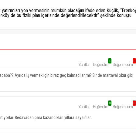
 yatırımları yön vermesinin mümkün olacağını ifade eden Küçük, “Erenkö
nköy de bu fiziki plan içerisinde değerlendirilecektir” şeklinde konuştu.
1
0
Yanıtla
Beğendim
Beğenmedim
caba?? Ayrıca iş vermek için biraz geç kalmadılar mı? Bir de martaval okur gibi
0
0
Yanıtla
Beğendim
Beğenmedim
tıyorlar. Bedavadan para kazandıkları yıllara saysınlar.