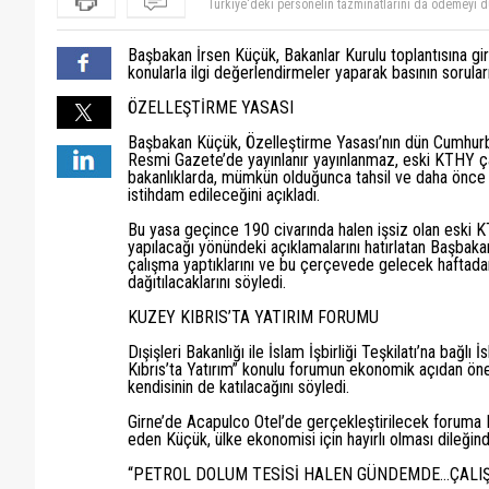
Bunlar yedikleri kadar yediler. Daha neden işe sokma
21/03/2012 TARİHLİ KIBRIS GAZETESİNDE KAMU-S
TL`Yİ NE YAPTI DİYE. KKTC MAKAMLARI TARAFINDA
Ya bunlar hala konuşuyorlar mı yaw. Bu ne utanmazlık
Başbakan İrsen Küçük, Bakanlar Kurulu toplantısına gi
PERSONELİNİN KİŞİ BAŞI 20-25BİN TL ALACAĞI VA
gardaş...
Türkiye'deki personelin tazminatlarını da ödemeyi d
konularla ilgi değerlendirmeler yaparak basının soruları
UYUYORLAR MI?buran efendi ve yandaşları LÜKS 
okur gibi 2-3 ay da bir işe yerleştirilecekler falan yeter
SORACAK???
ÖZELLEŞTİRME YASASI
Başbakan Küçük, Özelleştirme Yasası’nın dün Cumhurba
Resmi Gazete’de yayınlanır yayınlanmaz, eski KTHY çalı
bakanlıklarda, mümkün olduğunca tahsil ve daha önce ya
istihdam edileceğini açıkladı.
Bu yasa geçince 190 civarında halen işsiz olan eski KT
yapılacağı yönündeki açıklamalarını hatırlatan Başbaka
çalışma yaptıklarını ve bu çerçevede gelecek haftadan i
dağıtılacaklarını söyledi.
KUZEY KIBRIS’TA YATIRIM FORUMU
Dışişleri Bakanlığı ile İslam İşbirliği Teşkilatı’na ba
Kıbrıs’ta Yatırım” konulu forumun ekonomik açıdan ön
kendisinin de katılacağını söyledi.
Girne’de Acapulco Otel’de gerçekleştirilecek foruma K
eden Küçük, ülke ekonomisi için hayırlı olması dileğin
“PETROL DOLUM TESİSİ HALEN GÜNDEMDE…ÇALI