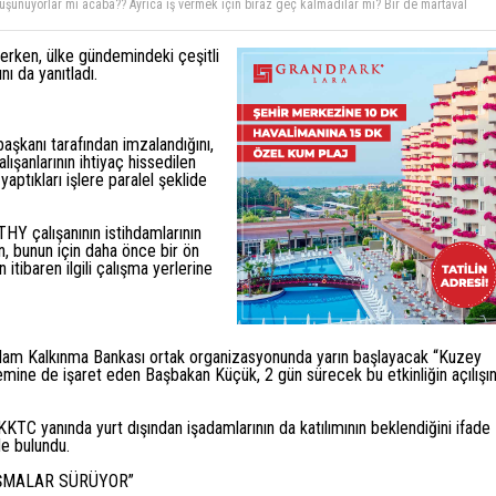
k için yasa çıkartıyorlar. Bedavadan para kazandıkları yıllara saysınlar.
EN BAŞKANI MEHMET ÖZKARDAŞ AÇIKLIYOR HAVA-SEN İHTİYAT FONUNDAKİ 6.5MİLYON
N BUNLAR İHBAR KABUL EDİLİP HAVA-SEN`İN HESAPLARI NİYE İNCELENMİYOR.KTHY
 2 sene olmuş batalı iş vereceklermiş. Bu kıbrısta bunlar ne içiyo bana da söyleyin
rerken, ülke gündemindeki çeşitli
RKEN PERSONEL BUNALIMA GİRİP İNTİHAR EDERKEN HAVA-SEN YÖNETİCİLERİ GECE RAHAT
üşünüyorlar mı acaba?? Ayrıca iş vermek için biraz geç kalmadılar mı? Bir de martaval
nı da yanıtladı.
İÇİNDE VİLLADA VE BMW ARABADA GEZERKEN İRSEN KÜÇÜK HÜKÜMETİ NE ZAMAN HESAP
 artık!!!
şkanı tarafından imzalandığını,
şanlarının ihtiyaç hissedilen
ptıkları işlere paralel şeklide
HY çalışanının istihdamlarının
n, bunun için daha önce bir ön
tibaren ilgili çalışma yerlerine
ğlı İslam Kalkınma Bankası ortak organizasyonunda yarın başlayacak “Kuzey
emine de işaret eden Başbakan Küçük, 2 gün sürecek bu etkinliğin açılışı
KTC yanında yurt dışından işadamlarının da katılımının beklendiğini ifade
de bulundu.
ŞMALAR SÜRÜYOR”