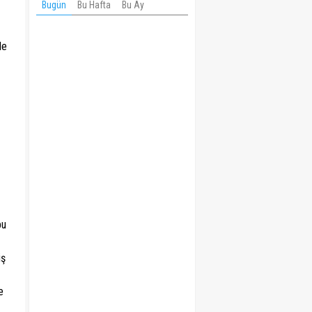
Bugün
Bu Hafta
Bu Ay
de
bu
iş
e