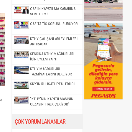
CAS'IN KAPATILMA KARARINA
SERT TEPKİ!
CAS'TA TİS SORUNU SÜRÜYOR
KTHY ÇALIŞANLARI EYLEMLERİ
ARTIRACAK
SENDİKA KTHY MAĞDURLARI
İÇİN EYLEM YAPTI
KTHY MAĞDURLARI
TAZMİNATLARINI BEKLİYOR
SKY'IN RUHSATI İPTAL EDİLDİ
"KTHY'NİN KAPATILMASININ
na
CEZASINI HALK ÇEKİYOR"
ÇOK YORUMLANANLAR