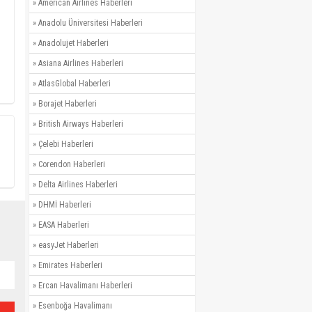
»
American Airlines Haberleri
»
Anadolu Üniversitesi Haberleri
»
Anadolujet Haberleri
»
Asiana Airlines Haberleri
»
AtlasGlobal Haberleri
»
Borajet Haberleri
»
British Airways Haberleri
»
Çelebi Haberleri
»
Corendon Haberleri
»
Delta Airlines Haberleri
»
DHMİ Haberleri
»
EASA Haberleri
»
easyJet Haberleri
»
Emirates Haberleri
»
Ercan Havalimanı Haberleri
»
Esenboğa Havalimanı