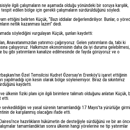
iyle ilgili çalışmaların ne aşamada olduğu yönündeki bir soruya karşılık,
spit edilen bölge için gerekli çalışmaların sürdürüldüğünü söyledi.
am ettiğini belirten Küçük, “Bazı iddialar değerlendiriliyor. Bunlar, o yöre
nların netlik kazanması lazım” dedi.
amada söylediğini vurgulayan Küçük, şunları kaydetti:
dan, Anavatanımızdan yatırımcı çağırıyoruz. Gelen yatırımların da, tabi ki
sına çalışıyoruz. Halkımızın ekonomisinin daha da iyi duruma gelebilmesi,
ze bu gibi yatırımların kanalize edilmesinde de fayda görüyoruz ve o
başkanı'nın Özel Temsilcisi Kudret Özersay’ın Erenköy’ü işaret ettiğinin
arı yapılmadığı için kesin olarak bölge söylenemiyor. Biraz da sıkıntımız
ürdüğünü kaydetti.
ülkenin fiziki planı için ilgili birimlere talimatı olduğunu anlatan Küçük, 
 etti.
e sevkedildiğini ve yasal sürenin tamamlandığı 17 Mayıs’ta yürürlüğe girm
tinin de karşılanmış olacağını ifade etti.
k Dairesi’nce hazırlıkların hükümetin de desteğiyle sürdüğünü ve bir an önc
lışmalar tamamlandıktan sonra ülkenin hangi yörelerine ne tip yatırımlar