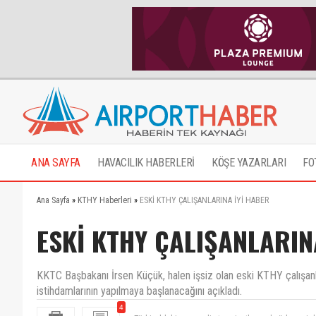
ANA SAYFA
HAVACILIK HABERLERİ
KÖŞE YAZARLARI
FO
Ana Sayfa
»
KTHY Haberleri
»
ESKİ KTHY ÇALIŞANLARINA İYİ HABER
ESKİ KTHY ÇALIŞANLARIN
KKTC Başbakanı İrsen Küçük, halen işsiz olan eski KTHY çalışanl
istihdamlarının yapılmaya başlanacağını açıkladı.
4