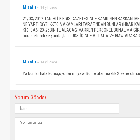
Misafir
~ 14 yıl önce
21/03/2012 TARİHLİ KIBRIS GAZETESİNDE KAMU-SEN BAŞKANI ME
NE YAPTI DİYE. KKTC MAKAMLARI TARAFINDAN BUNLAR İHBAR KA
KİŞİ BAŞI 20-25BİN TL ALACAĞI VARKEN PERSONEL BUNALIMA Gİ
buran efendi ve yandaşları LÜKS İÇİNDE VİLLADA VE BMW AR
Misafir
~ 14 yıl önce
Ya bunlar hala konuşuyorlar mı yaw. Bu ne utanmazlık 2 sene olmuş b
Yorum Gönder