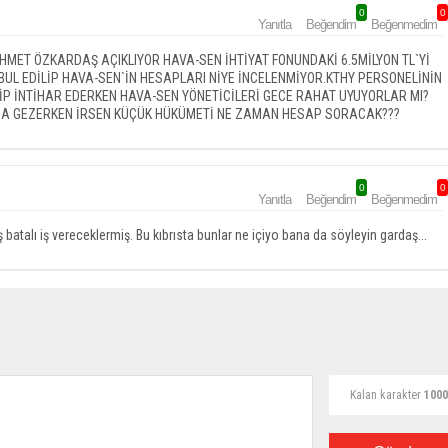
0
0
Yanıtla
Beğendim
Beğenmedim
HMET ÖZKARDAŞ AÇIKLIYOR HAVA-SEN İHTİYAT FONUNDAKİ 6.5MİLYON TL`Yİ
BUL EDİLİP HAVA-SEN`İN HESAPLARI NİYE İNCELENMİYOR.KTHY PERSONELİNİN
RİP İNTİHAR EDERKEN HAVA-SEN YÖNETİCİLERİ GECE RAHAT UYUYORLAR MI?
ABADA GEZERKEN İRSEN KÜÇÜK HÜKÜMETİ NE ZAMAN HESAP SORACAK???
0
0
Yanıtla
Beğendim
Beğenmedim
atalı iş vereceklermiş. Bu kıbrısta bunlar ne içiyo bana da söyleyin gardaş...
Kalan karakter
1000