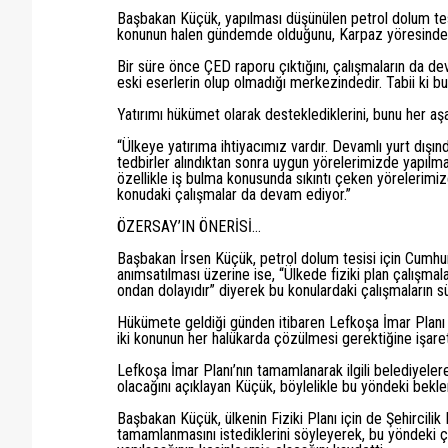
Başbakan Küçük, yapılması düşünülen petrol dolum tesis
konunun halen gündemde olduğunu, Karpaz yöresinde te
Bir süre önce ÇED raporu çıktığını, çalışmaların da dev
eski eserlerin olup olmadığı merkezindedir. Tabii ki bu
Yatırımı hükümet olarak desteklediklerini, bunu her aş
“Ülkeye yatırıma ihtiyacımız vardır. Devamlı yurt dışın
tedbirler alındıktan sonra uygun yörelerimizde yapılma
özellikle iş bulma konusunda sıkıntı çeken yörelerimi
konudaki çalışmalar da devam ediyor.”
ÖZERSAY’IN ÖNERİSİ…
Başbakan İrsen Küçük, petrol dolum tesisi için Cumhur
anımsatılması üzerine ise, “Ülkede fiziki plan çalışmal
ondan dolayıdır” diyerek bu konulardaki çalışmaların s
Hükümete geldiği günden itibaren Lefkoşa İmar Planı ve 
iki konunun her halükarda çözülmesi gerektiğine işaret
Lefkoşa İmar Planı’nın tamamlanarak ilgili belediyeler
olacağını açıklayan Küçük, böylelikle bu yöndeki beklen
Başbakan Küçük, ülkenin Fiziki Planı için de Şehircili
tamamlanmasını istediklerini söyleyerek, bu yöndeki ça