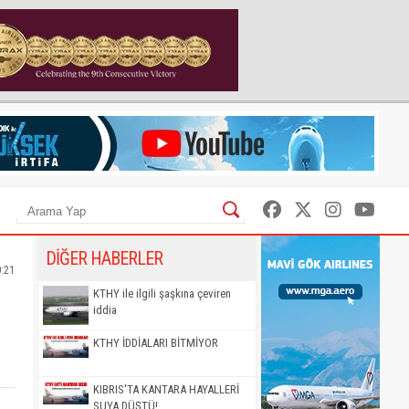
DİĞER HABERLER
0:21
KTHY ile ilgili şaşkına çeviren
iddia
KTHY İDDİALARI BİTMİYOR
KIBRIS'TA KANTARA HAYALLERİ
SUYA DÜŞTÜ!