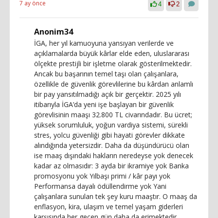
7 ay önce
4
2
Anonim34
İGA, her yıl kamuoyuna yansıyan verilerde ve
açıklamalarda büyük kârlar elde eden, uluslararası
ölçekte prestijli bir işletme olarak gösterilmektedir.
Ancak bu başarının temel taşı olan çalışanlara,
özellikle de güvenlik görevlilerine bu kârdan anlamlı
bir pay yansıtılmadığı açık bir gerçektir. 2025 yılı
itibarıyla İGA’da yeni işe başlayan bir güvenlik
görevlisinin maaşı 32.800 TL civarındadır. Bu ücret;
yüksek sorumluluk, yoğun vardiya sistemi, sürekli
stres, yolcu güvenliği gibi hayati görevler dikkate
alındığında yetersizdir. Daha da düşündürücü olan
ise maaş dışındaki hakların neredeyse yok denecek
kadar az olmasıdır: 3 ayda bir ikramiye yok Banka
promosyonu yok Yılbaşı primi / kâr payı yok
Performansa dayalı ödüllendirme yok Yani
çalışanlara sunulan tek şey kuru maaştır. O maaş da
enflasyon, kira, ulaşım ve temel yaşam giderleri
karşısında her geçen gün daha da erimektedir.