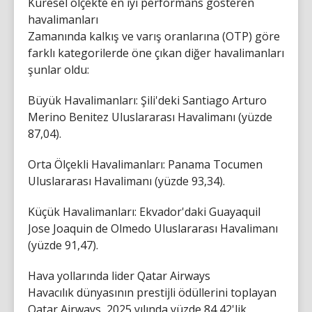
Küresel ölçekte en iyi performans gösteren
havalimanları
Zamanında kalkış ve varış oranlarına (OTP) göre
farklı kategorilerde öne çıkan diğer havalimanları
şunlar oldu:
Büyük Havalimanları: Şili'deki Santiago Arturo
Merino Benitez Uluslararası Havalimanı (yüzde
87,04).
Orta Ölçekli Havalimanları: Panama Tocumen
Uluslararası Havalimanı (yüzde 93,34).
Küçük Havalimanları: Ekvador'daki Guayaquil
Jose Joaquin de Olmedo Uluslararası Havalimanı
(yüzde 91,47).
Hava yollarında lider Qatar Airways
Havacılık dünyasının prestijli ödüllerini toplayan
Qatar Airways, 2025 yılında yüzde 84,42'lik