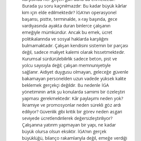
Burada şu soru kaçınılmazdır: Bu kadar büyük kârlar
kim için elde edilmektedir? İGA’nın operasyonel
başarısı, pistte, terminalde, x-ray başında, gece
vardiyasında ayakta duran binlerce çalışanın
emeğiyle mümkündür. Ancak bu emek, ücret
politikalarında ve sosyal haklarda karşılığını
bulmamaktadır. Çalışan kendisini sistemin bir parçası
değil, sadece maliyet kalemi olarak hissetmektedir.
Kurumsal sürdürülebilirlik sadece beton, pist ve
yolcu sayısıyla değil; çalışan memnuniyetiyle
sağlanır. Aidiyet duygusu olmayan, geleceğe güvenle
bakamayan personelden uzun vadede yüksek kalite
beklemek gerçekçi değildir. Bu nedenle İGA
yönetiminin artık şu konularda samimi bir özeleştiri
yapması gerekmektedir: Kâr paylaşımı neden yok?
İkramiye ve promosyonlar neden sürekli göz ardı
ediliyor? Güvenlik gibi kritik bir görev neden asgari
seviyede ücretlendirilerek değersizleştiriliyor?
Çalışanına yatırım yapmayan bir yapı, ne kadar
büyük olursa olsun eksiktir. İGA’nın gerçek
büyüklüğü, bilanço rakamlarıyla değil, emeğe verdiği