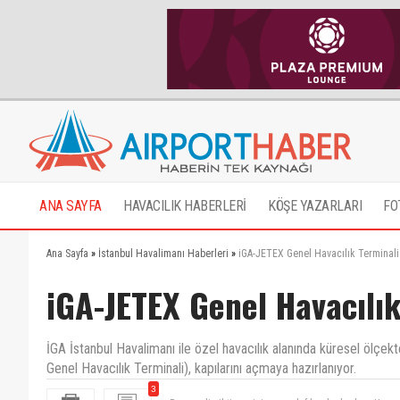
ANA SAYFA
HAVACILIK HABERLERİ
KÖŞE YAZARLARI
FO
Ana Sayfa
»
İstanbul Havalimanı Haberleri
»
iGA-JETEX Genel Havacılık Terminali 
iGA-JETEX Genel Havacılık
İGA İstanbul Havalimanı ile özel havacılık alanında küresel ölçek
Genel Havacılık Terminali), kapılarını açmaya hazırlanıyor.
Personelin ihtiyacı için wc yok fıkra bu kadar . Uma
3