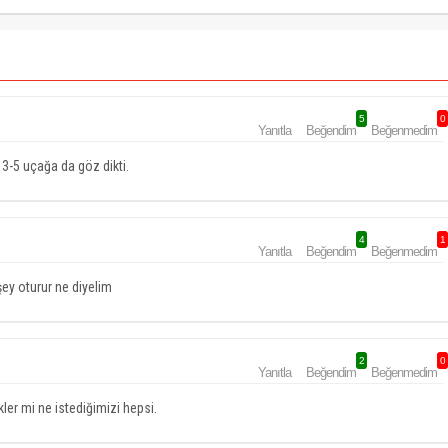
5
0
Yanıtla
Beğendim
Beğenmedim
 3-5 uçağa da göz dikti.
4
1
Yanıtla
Beğendim
Beğenmedim
şey oturur ne diyelim
2
0
Yanıtla
Beğendim
Beğenmedim
ler mi ne istediğimizi hepsi.