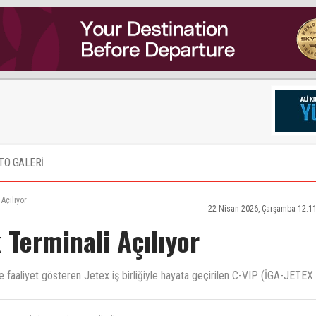
TO GALERİ
Açılıyor
22 Nisan 2026, Çarşamba 12:1
 Terminali Açılıyor
te faaliyet gösteren Jetex iş birliğiyle hayata geçirilen C-VIP (İGA-JETEX
rız zamanla herşey oturur ne diyelim