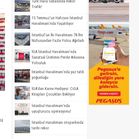
Türk Hava Sahasında Rekor
Trafik!
15 Temmuz'un Hafızası İstanbul
Havalimanı'nda Yaşatılıyor
İstanbul'un İki Havalimanı 78 İlin
Nüfusundan Fazla Yolcu Ağırladı
İGA İstanbul Havalimanı’nda
Sanatsal Üretimin Perde Arkasına
Yolculuk
İstanbul Havalimanı'nda yaz tatili
yoğunluğu
İGA'dan Karne Hediyesi: CiGA
Kitapları Çocukları Bekliyor
İstanbul Havalimanı'nda
uyuşturucu operasyonu!
’u
İstanbul Havalimanı otoparkında
tarihi rekor