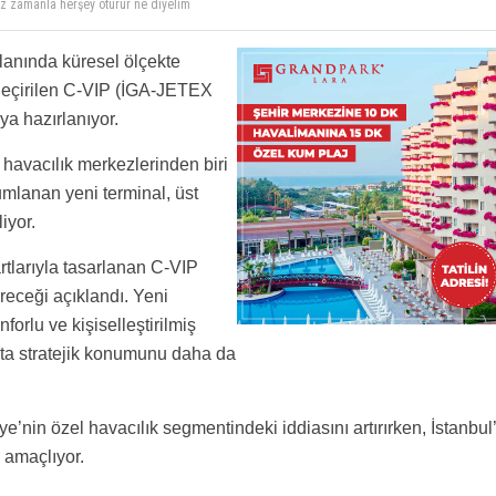
m anlayabilecekler mi ne istediğimizi hepsi.
yor. Oraya inen 3-5 uçağa da göz dikti.
alanında küresel ölçekte
a geçirilen C-VIP (İGA-JETEX
ya hazırlanıyor.
havacılık merkezlerinden biri
mlanan yeni terminal, üst
iyor.
tlarıyla tasarlanan C-VIP
ireceği açıklandı. Yeni
onforlu ve kişiselleştirilmiş
kta stratejik konumunu daha da
kiye’nin özel havacılık segmentindeki iddiasını artırırken, İstanbul
 amaçlıyor.