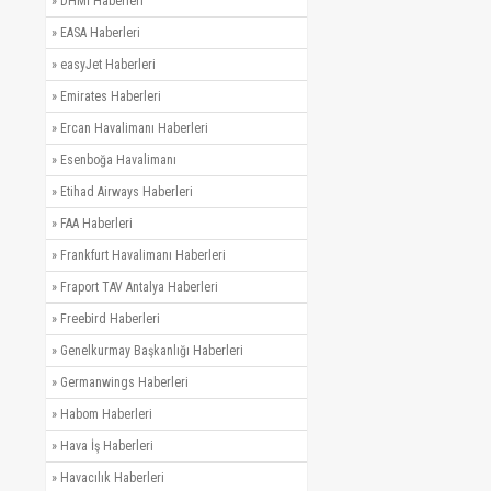
»
DHMİ Haberleri
»
EASA Haberleri
»
easyJet Haberleri
»
Emirates Haberleri
»
Ercan Havalimanı Haberleri
»
Esenboğa Havalimanı
»
Etihad Airways Haberleri
»
FAA Haberleri
»
Frankfurt Havalimanı Haberleri
»
Fraport TAV Antalya Haberleri
»
Freebird Haberleri
»
Genelkurmay Başkanlığı Haberleri
»
Germanwings Haberleri
»
Habom Haberleri
»
Hava İş Haberleri
»
Havacılık Haberleri