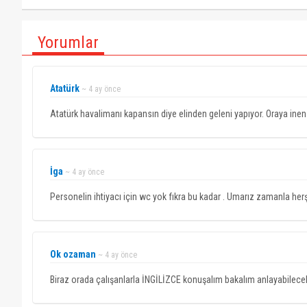
Yorumlar
Atatürk
~ 4 ay önce
Atatürk havalimanı kapansın diye elinden geleni yapıyor. Oraya inen
İga
~ 4 ay önce
Personelin ihtiyacı için wc yok fıkra bu kadar . Umarız zamanla her
Ok ozaman
~ 4 ay önce
Biraz orada çalışanlarla İNGİLİZCE konuşalım bakalım anlayabilecek