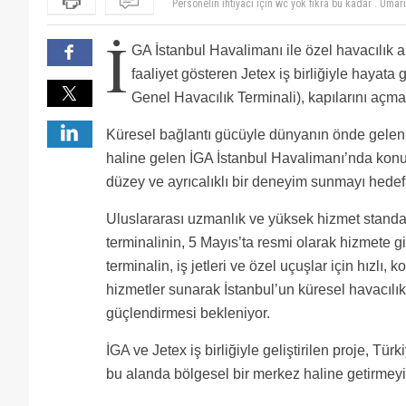
Biraz orada çalışanlarla İNGİLİZCE konuşalım bakalı
Atatürk havalimanı kapansın diye elinden geleni yapı
İ
GA İstanbul Havalimanı ile özel havacılık 
faaliyet gösteren Jetex iş birliğiyle hayat
Genel Havacılık Terminali), kapılarını açma
Küresel bağlantı gücüyle dünyanın önde gelen 
haline gelen İGA İstanbul Havalimanı’nda konu
düzey ve ayrıcalıklı bir deneyim sunmayı hedefl
Uluslararası uzmanlık ve yüksek hizmet standar
terminalinin, 5 Mayıs’ta resmi olarak hizmete g
terminalin, iş jetleri ve özel uçuşlar için hızlı, k
hizmetler sunarak İstanbul’un küresel havacılı
güçlendirmesi bekleniyor.
İGA ve Jetex iş birliğiyle geliştirilen proje, Tür
bu alanda bölgesel bir merkez haline getirmeyi