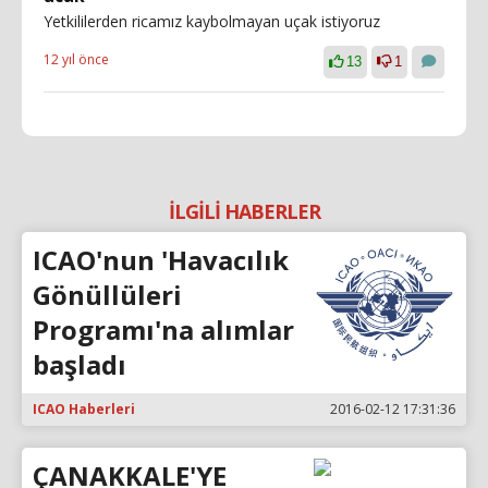
Yetkililerden ricamız kaybolmayan uçak istiyoruz
12 yıl önce
13
1
İLGİLİ HABERLER
ICAO'nun 'Havacılık
Gönüllüleri
Programı'na alımlar
başladı
ICAO Haberleri
2016-02-12 17:31:36
ÇANAKKALE'YE