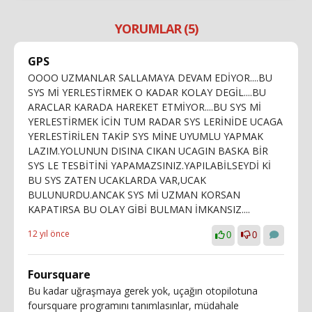
YORUMLAR (5)
GPS
OOOO UZMANLAR SALLAMAYA DEVAM EDİYOR....BU
SYS Mİ YERLESTİRMEK O KADAR KOLAY DEGİL....BU
ARACLAR KARADA HAREKET ETMİYOR....BU SYS Mİ
YERLESTİRMEK İCİN TUM RADAR SYS LERİNİDE UCAGA
YERLESTİRİLEN TAKİP SYS MİNE UYUMLU YAPMAK
LAZIM.YOLUNUN DISINA CIKAN UCAGIN BASKA BİR
SYS LE TESBİTİNİ YAPAMAZSINIZ.YAPILABİLSEYDİ Kİ
BU SYS ZATEN UCAKLARDA VAR,UCAK
BULUNURDU.ANCAK SYS Mİ UZMAN KORSAN
KAPATIRSA BU OLAY GİBİ BULMAN İMKANSIZ....
12 yıl önce
0
0
Foursquare
Bu kadar uğraşmaya gerek yok, uçağın otopilotuna
foursquare programını tanımlasınlar, müdahale