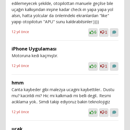
edilemeyecek şekilde, otopilottan manuele geçilse bile
uçağın kalkışından inişine kadar check-in yapa yapa yol
alsın, hatta yolcular da önlerindeki ekranlardan "like"
yapıp otopilotun "APU" sunu kaldırabilsinler:))))
12 yıl önce
6
1
iPhone Uygulaması
Motoruna kedi kaçmıştır.
12 yıl önce
0
1
hmm
Canta kaybeder gibi malezya ucagini kaybettiler.. Dustu
mu? kacirildi mi? Hic mi kalkmadi mi belli degil.. Resmi
aciklama yok.. Simdi takip ediyoruz bakin teknolojigiz
12 yıl önce
9
0
ucak