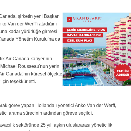
 Canada, şirketin yeni Başkan
ko Van der Werff'i atadığını
una kadar yürürlüğe girmesi
 Canada Yönetim Kurulu'na da
lık Air Canada kariyerinin
 Michael Rousseau'nun yerini
Air Canada'nın küresel ölçekte
çin teşekkür etti.
ak görev yapan Hollandalı yönetici Anko Van der Werff,
etici arama sürecinin ardından göreve seçildi.
acılık sektöründe 25 yılı aşkın uluslararası yöneticilik