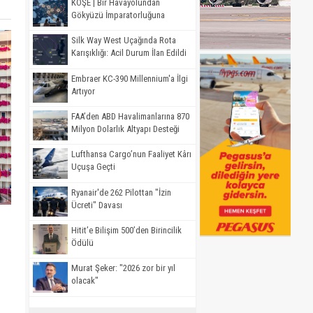
KÖŞE | Bir Havayolundan
Gökyüzü İmparatorluğuna
Silk Way West Uçağında Rota
Karışıklığı: Acil Durum İlan Edildi
Embraer KC-390 Millennium'a İlgi
Artıyor
FAA’den ABD Havalimanlarına 870
Milyon Dolarlık Altyapı Desteği
Lufthansa Cargo’nun Faaliyet Kârı
Uçuşa Geçti
Ryanair'de 262 Pilottan "İzin
Ücreti" Davası
Hitit’e Bilişim 500’den Birincilik
Ödülü
Murat Şeker: "2026 zor bir yıl
olacak"