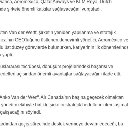
vianca, Aeroméxico, Qatar Airways ve KLM Royal Dutch
de şirkete önemli katkılar sağlayacağını vurguladı.
en Van der Werff, şirketin yeniden yapılanma ve stratejik
anca'nın CEO'luğunu üstlenen deneyimli yönetici, Aeroméxico v
u üst düzey görevlerde bulunurken, kariyerinin ilk dönemlerind
 yaptı.
uslararası tecrübesi, dönüşüm projelerindeki başarısı ve
defleri açısından önemli avantajlar sağlayacağını ifade etti.
Anko Van der Werff, Air Canada'nın başına geçecek olmaktan
netim ekibiyle birlikte şirketin stratejik hedeflerini ileri taşıma
çalışacağını söyledi.
ardından geçiş sürecinde destek vermeye devam edeceği, bu