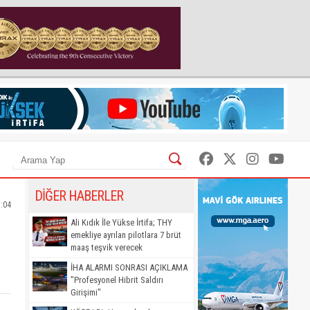
DİĞER HABERLER
:04
Ali Kıdık İle Yükse İrtifa; THY
emekliye ayrılan pilotlara 7 brüt
maaş teşvik verecek
İHA ALARMI SONRASI AÇIKLAMA
"Profesyonel Hibrit Saldırı
Girişimi"