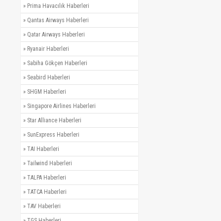
»
Prima Havacılık Haberleri
»
Qantas Airways Haberleri
»
Qatar Airways Haberleri
»
Ryanair Haberleri
»
Sabiha Gökçen Haberleri
»
Seabird Haberleri
»
SHGM Haberleri
»
Singapore Airlines Haberleri
»
Star Alliance Haberleri
»
SunExpress Haberleri
»
TAI Haberleri
»
Tailwind Haberleri
»
TALPA Haberleri
»
TATCA Haberleri
»
TAV Haberleri
»
TGS Haberleri