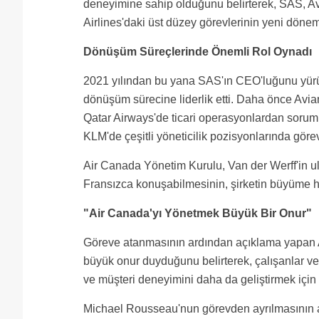
deneyimine sahip olduğunu belirterek, SAS, A
Airlines'daki üst düzey görevlerinin yeni dönem
Dönüşüm Süreçlerinde Önemli Rol Oynadı
2021 yılından bu yana SAS'ın CEO'luğunu yürüt
dönüşüm sürecine liderlik etti. Daha önce Avi
Qatar Airways'de ticari operasyonlardan soruml
KLM'de çeşitli yöneticilik pozisyonlarında görev
Air Canada Yönetim Kurulu, Van der Werff'in ul
Fransızca konuşabilmesinin, şirketin büyüme he
"Air Canada'yı Yönetmek Büyük Bir Onur"
Göreve atanmasının ardından açıklama yapan 
büyük onur duyduğunu belirterek, çalışanlar ve yö
ve müşteri deneyimini daha da geliştirmek için 
Michael Rousseau'nun görevden ayrılmasının 