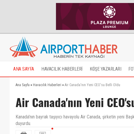
ANA SAYFA
HAVACILIK HABERLERİ
KÖŞE YAZARLARI
FO
Ana Sayfa
»
Havacılık Haberleri
»
Air Canada'nın Yeni CEO'su Belli Oldu
Air Canada'nın Yeni CEO's
Kanada'nın bayrak taşıyıcı havayolu Air Canada, şirketin yeni Baş
duyurdu.