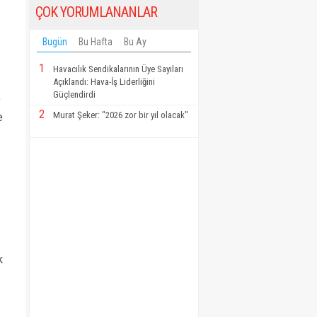
ÇOK YORUMLANANLAR
Bugün
Bu Hafta
Bu Ay
1
Havacılık Sendikalarının Üye Sayıları
Açıklandı: Hava-İş Liderliğini
Güçlendirdi
e
2
Murat Şeker: "2026 zor bir yıl olacak"
e
k