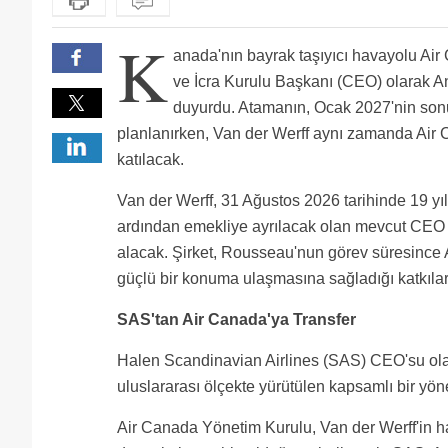
K
anada'nın bayrak taşıyıcı havayolu Air
ve İcra Kurulu Başkanı (CEO) olarak An
duyurdu. Atamanın, Ocak 2027'nin son
planlanırken, Van der Werff aynı zamanda Air
katılacak.
Van der Werff, 31 Ağustos 2026 tarihinde 19 yıl
ardından emekliye ayrılacak olan mevcut CEO
alacak. Şirket, Rousseau'nun görev süresince 
güçlü bir konuma ulaşmasına sağladığı katkılar i
SAS'tan Air Canada'ya Transfer
Halen Scandinavian Airlines (SAS) CEO'su olar
uluslararası ölçekte yürütülen kapsamlı bir yön
Air Canada Yönetim Kurulu, Van der Werff'in hav