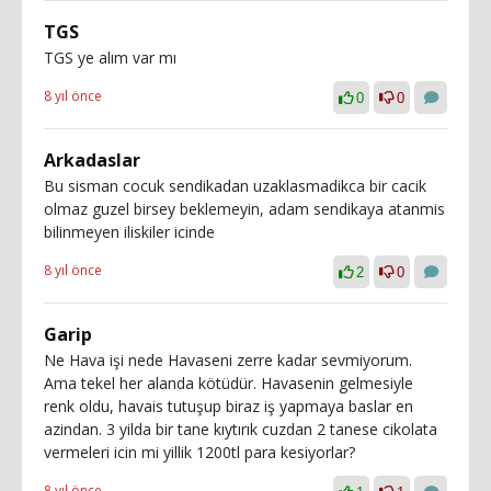
TGS
TGS ye alım var mı
8 yıl önce
0
0
Arkadaslar
Bu sisman cocuk sendikadan uzaklasmadikca bir cacik
olmaz guzel birsey beklemeyin, adam sendikaya atanmis
bilinmeyen iliskiler icinde
8 yıl önce
2
0
Garip
Ne Hava işi nede Havaseni zerre kadar sevmiyorum.
Ama tekel her alanda kötüdür. Havasenin gelmesiyle
renk oldu, havais tutuşup biraz iş yapmaya baslar en
azindan. 3 yilda bir tane kıytırık cuzdan 2 tanese cikolata
vermeleri icin mi yillik 1200tl para kesiyorlar?
8 yıl önce