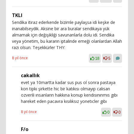
TKLI
Sendika itiraz ederkende bizimle paylaşsa idi keşke de
inanabilseydik. Aksine bir ara buralar sendikaya yük
almamak için değişikliği savunanlarla dolu idi. Sendika
veya yönetim, bu kararın iptalinde emeği olanlardan Allah
razı olsun. Teşekkürler THY:
8 yıl önce
18
5
cakallık
evet ya 10martta kadar sus pus ol sonra pastaya
kon tipkı şirkette hic bir katıkısı olmayıp calısan
ozverili ınsanların hakkına konup kendısınınmıs gıbı
hareket eden pacavra kısılıksız yonetıcler gıbı
8 yıl önce
0
0
F/o