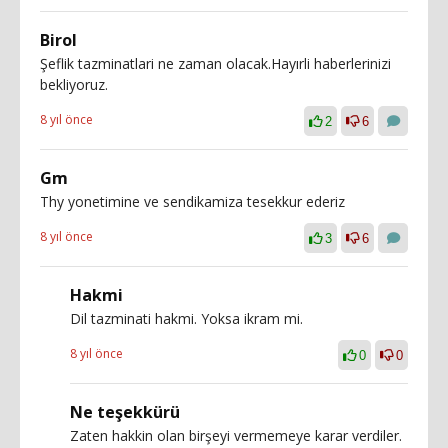
Birol
Şeflik tazminatlari ne zaman olacak.Hayırli haberlerinizi
bekliyoruz.
8 yıl önce
2
6
Gm
Thy yonetimine ve sendikamiza tesekkur ederiz
8 yıl önce
3
6
Hakmi
Dil tazminati hakmi. Yoksa ikram mi.
8 yıl önce
0
0
Ne teşekkürü
Zaten hakkin olan birşeyi vermemeye karar verdiler.