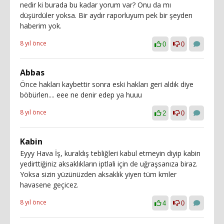
nedir ki burada bu kadar yorum var? Onu da mı
düşürdüler yoksa. Bir aydır raporluyum pek bir şeyden
haberim yok.
8 yıl önce
0
0
Abbas
Önce hakları kaybettir sonra eski hakları geri aldık diye
böbürlen.... eee ne denir edep ya huuu
8 yıl önce
2
0
Kabin
Eyyy Hava İş, kuraldış tebliğleri kabul etmeyin diyip kabin
yedirttiğiniz aksaklıkların iptlali için de uğraşsanıza biraz.
Yoksa sizin yüzünüzden aksaklık yiyen tüm kmler
havasene geçicez.
8 yıl önce
4
0