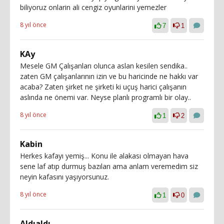
biliyoruz onlarin ali cengiz oyunlarini yemezler
8 yıl önce
7
1
KAy
Mesele GM Çalışanları olunca aslan kesilen sendika..
zaten GM çalışanlarının izin ve bu haricinde ne hakkı var
acaba? Zaten şirket ne şirketi ki uçuş harici çalışanın
aslında ne önemi var. Neyse planlı programlı bir olay..
8 yıl önce
1
2
Kabin
Herkes kafayı yemiş... Konu ile alakası olmayan hava
sene laf atıp durmuş bazıları ama anlam veremedim siz
neyin kafasını yaşıyorsunuz.
8 yıl önce
1
0
Aldıaldı