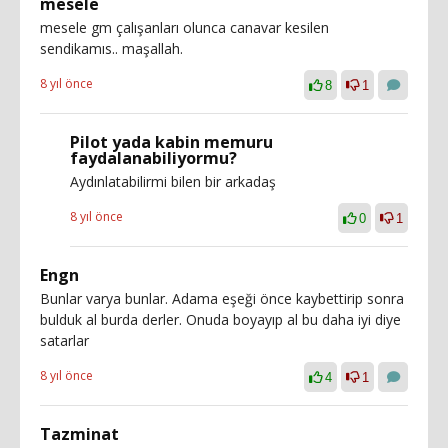
mesele
mesele gm çalışanları olunca canavar kesilen
sendikamıs.. maşallah.
8 yıl önce
8
1
Pilot yada kabin memuru
faydalanabiliyormu?
Aydınlatabilirmi bilen bir arkadaş
8 yıl önce
0
1
Engn
Bunlar varya bunlar. Adama eşeği önce kaybettirip sonra
bulduk al burda derler. Onuda boyayıp al bu daha iyi diye
satarlar
8 yıl önce
4
1
Tazminat