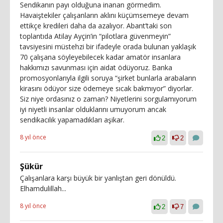
Sendikanın payı olduğuna inanan görmedim.
Havaiştekiler çalışanların aklını küçümsemeye devam
ettikçe kredileri daha da azalıyor. Abant’taki son
toplantıda Atilay Ayçin’in “pilotlara güvenmeyin”
tavsiyesini müstehzi bir ifadeyle orada bulunan yaklaşık
70 çalışana söyleyebilecek kadar amatör insanlara
hakkımızı savunması için aidat ödüyoruz. Banka
promosyonlarıyla ilgili soruya “şirket bunlarla arabaların
kirasını ödüyor size ödemeye sıcak bakmıyor” diyorlar.
Siz niye ordasınız o zaman? Niyetlerini sorgulamıyorum
iyi niyetli insanlar olduklarını umuyorum ancak
sendikacılık yapamadıkları aşikar.
8 yıl önce
2
2
Şükür
Çalışanlara karşı büyük bir yanlıştan geri dönüldü.
Elhamdulillah...
8 yıl önce
2
7