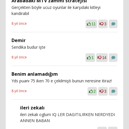
Arabadaki MTV zammı stratejisi
Gerçekten böyle ucuz oyunlar ile karşıdaki kitleyi
kandirabil
8 yıl önce
11
3
Demir
Sendika budur işte
8 yıl önce
1
14
Benim anlamadığım
Yds puanı 75 iken 70 e çekilmişti bunun neresine itiraz!
8 yıl önce
2
3
ileri zekalı
ileri zekalı oglum IQ LER DAGITILIRKEN NERDYEDI
ANNEN BABAN