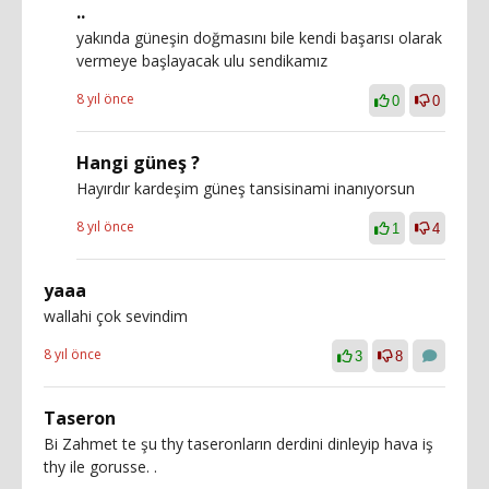
..
yakında güneşin doğmasını bile kendi başarısı olarak
vermeye başlayacak ulu sendikamız
8 yıl önce
0
0
Hangi güneş ?
Hayırdır kardeşim güneş tansisinami inanıyorsun
8 yıl önce
1
4
yaaa
wallahi çok sevindim
8 yıl önce
3
8
Taseron
Bi Zahmet te şu thy taseronların derdini dinleyip hava iş
thy ile gorusse. .