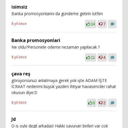
isimsiz
Banka promosyonlarını da gündeme getirin lütfen
8 yıl önce
14
7
Banka promosyonlari
Ne oldu?Personele odeme nezaman yapilacak ?
8 yıl önce
11
4
çava reş
göruyorsunuz anlatmaya gerek yok işte ADAM İŞTE
İCRAAT nedenmi büyük yazdım ihtiyar havasenciler rahat
okusun diye:D
8 yıl önce
0
2
Jd
O is oyle degil arkadas! Hakki savunan birileri var cok