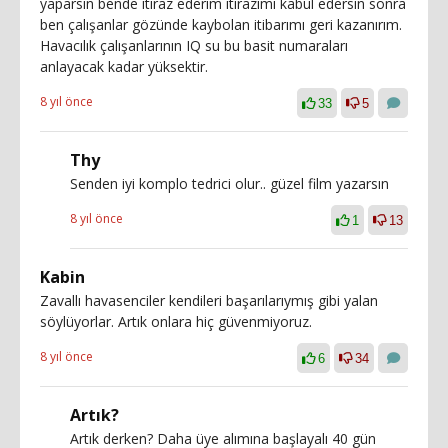
yaparsın bende itiraz ederim itirazımı kabul edersin sonra
ben çalışanlar gözünde kaybolan itibarımı geri kazanırım.
Havacılık çalışanlarının IQ su bu basit numaraları
anlayacak kadar yüksektir.
8 yıl önce
33
5
Thy
Senden iyi komplo tedrici olur.. güzel film yazarsın
8 yıl önce
1
13
Kabin
Zavallı havasenciler kendileri başarılarıymış gibi yalan
söylüyorlar. Artık onlara hiç güvenmiyoruz.
8 yıl önce
6
34
Artık?
Artık derken? Daha üye alımına başlayalı 40 gün