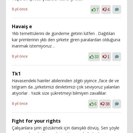
8 yıl önce
7
4
Havaiş e
Ykb temettülerini de gündeme getirin lütfen . Dağıtılan
kar primlerinin ykb den şirkete giren paralardan olduğuna
inanmak istemiyoruz ..
8 yıl önce
33
1
Tk1
Havasendeki hainler abilerinden zılgıtı yiyince ,face de ve
telgram da ,şirketimizi devletimizi çok seviyoruz yalanları
atıyorlar . Yazık size şükretmeyi bilmiyen zavallılar.
8 yıl önce
6
38
Fight for your rights
Çalışanlara şirin gözükmek için danışıklı dövüş. Sen şöyle