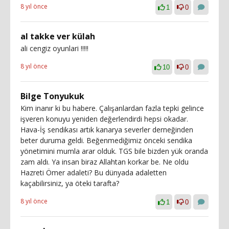
8 yıl önce
1
0
al takke ver külah
ali cengiz oyunlari !!!!!
8 yıl önce
10
0
Bilge Tonyukuk
Kim inanır ki bu habere. Çalışanlardan fazla tepki gelince
işveren konuyu yeniden değerlendirdi hepsi okadar.
Hava-İş sendikası artık kanarya severler derneğinden
beter duruma geldi. Beğenmediğimiz önceki sendika
yönetimini mumla arar olduk. TGS bile bizden yük oranda
zam aldı. Ya insan biraz Allahtan korkar be. Ne oldu
Hazreti Ömer adaleti? Bu dünyada adaletten
kaçabilirsiniz, ya öteki tarafta?
8 yıl önce
1
0