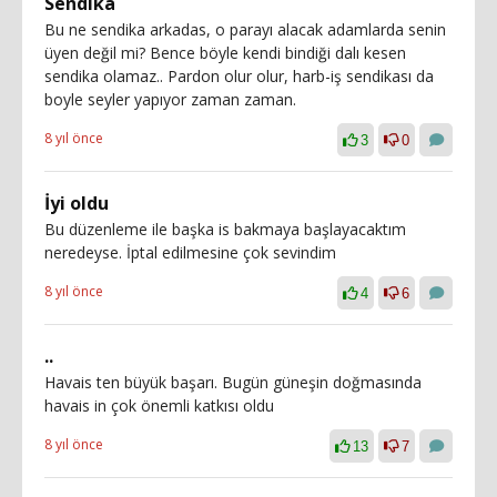
Sendika
Bu ne sendika arkadas, o parayı alacak adamlarda senin
üyen değil mi? Bence böyle kendi bindiği dalı kesen
sendika olamaz.. Pardon olur olur, harb-iş sendikası da
boyle seyler yapıyor zaman zaman.
8 yıl önce
3
0
İyi oldu
Bu düzenleme ile başka is bakmaya başlayacaktım
neredeyse. İptal edilmesine çok sevindim
8 yıl önce
4
6
..
Havais ten büyük başarı. Bugün güneşin doğmasında
havais in çok önemli katkısı oldu
8 yıl önce
13
7