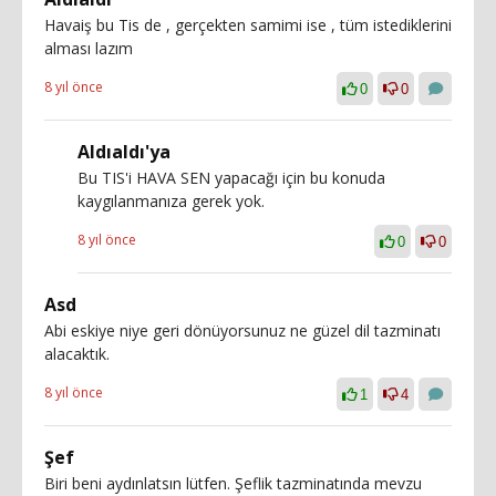
Havaiş bu Tis de , gerçekten samimi ise , tüm istediklerini
alması lazım
8 yıl önce
0
0
Aldıaldı'ya
Bu TIS'i HAVA SEN yapacağı için bu konuda
kaygılanmanıza gerek yok.
8 yıl önce
0
0
Asd
Abi eskiye niye geri dönüyorsunuz ne güzel dil tazminatı
alacaktık.
8 yıl önce
1
4
Şef
Biri beni aydınlatsın lütfen. Şeflik tazminatında mevzu