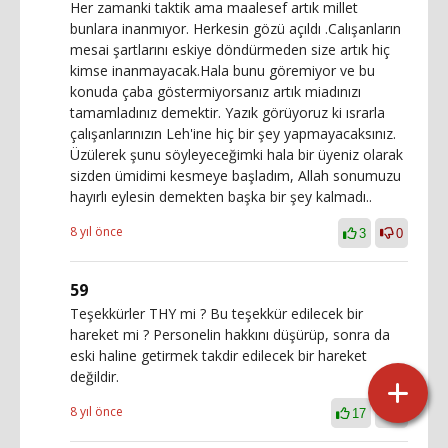
Her zamanki taktik ama maalesef artık millet
bunlara inanmıyor. Herkesin gözü açıldı .Calışanların
mesai şartlarını eskiye döndürmeden size artık hiç
kimse inanmayacak.Hala bunu göremiyor ve bu
konuda çaba göstermiyorsanız artık miadınızı
tamamladınız demektir. Yazık görüyoruz ki ısrarla
çalışanlarınızın Leh'ine hiç bir şey yapmayacaksınız.
Üzülerek şunu söyleyeceğimki hala bir üyeniz olarak
sizden ümidimi kesmeye başladım, Allah sonumuzu
hayırlı eylesin demekten başka bir şey kalmadı..
8 yıl önce
3
0
59
Teşekkürler THY mi ? Bu teşekkür edilecek bir
hareket mi ? Personelin hakkını düşürüp, sonra da
eski haline getirmek takdir edilecek bir hareket
değildir.
8 yıl önce
17
0