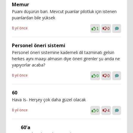
Memur
Puanı düşürün bari. Mevcut puanlar pilotluk için istenen
puanlardan bile yüksek
8 yıl önce
1
0
Personel öneri sistemi
Personel öneri sistemine kademeli dil tazminatı gelsin
herkes aynı maaşı almasın diye öneri girenler şu anda ne
yapıyorlar acaba?
8 yıl önce
0
0
60
Hava Is- Herşey çok daha güzel olacak
8 yıl önce
0
4
60'a