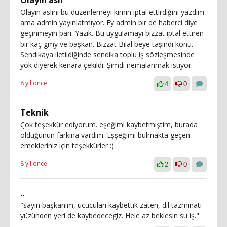
Olayın aslını bu düzenlemeyi kimin iptal ettirdiğini yazdım
ama admin yayınlatmıyor. Ey admin bir de haberci diye
geçinmeyin bari. Yazık. Bu uygulamayı bizzat iptal ettiren
bir kaç gmy ve başkan. Bizzat Bilal beye taşındı konu.
Sendikaya iletildiğinde sendika toplu iş sözleşmesinde
yok diyerek kenara çekildi. Şimdi nemalanmak istiyor.
8 yıl önce
4
0
Teknik
Çok teşekkür ediyorum. eşeğimi kaybetmiştim, burada
olduğunun farkına vardım. Eşşeğimi bulmakta geçen
emekleriniz için teşekkürler :)
8 yıl önce
2
0
..
"sayın başkanım, ucuculari kaybettik zaten, dil tazminatı
yüzünden yeri de kaybedecegiz. Hele az beklesin su iş."