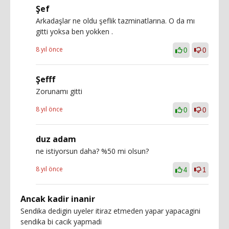
Şef
Arkadaşlar ne oldu şeflik tazminatlarına. O da mı
gitti yoksa ben yokken .
8 yıl önce
0
0
Şefff
Zorunamı gitti
8 yıl önce
0
0
duz adam
ne istiyorsun daha? %50 mi olsun?
8 yıl önce
4
1
Ancak kadir inanir
Sendika dedigin uyeler itiraz etmeden yapar yapacagini
sendika bi cacik yapmadi