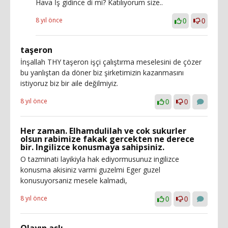
Hava İş gidince di mi? Katılıyorum size..
8 yıl önce
0
0
taşeron
İnşallah THY taşeron işçi çalıştırma meselesini de çözer
bu yanlıştan da döner biz şirketimizin kazanmasını
istiyoruz biz bir aile değilmiyiz.
8 yıl önce
0
0
Her zaman. Elhamdulilah ve cok sukurler
olsun rabimize fakak gercekten ne derece
bir. Ingilizce konusmaya sahipsiniz.
O tazminati layikiyla hak ediyormusunuz ingilizce
konusma akisiniz varmi guzelmi Eger guzel
konusuyorsaniz mesele kalmadi,
8 yıl önce
0
0
Olayın aslı