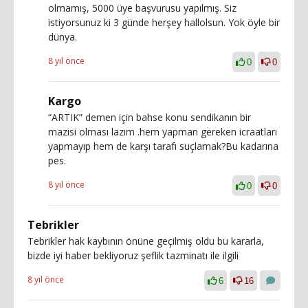
olmamış, 5000 üye başvurusu yapılmış. Siz
istiyorsunuz ki 3 günde herşey hallolsun. Yok öyle bir
dünya.
8 yıl önce
0
0
Kargo
“ARTIK” demen için bahse konu sendikanın bir
mazisi olması lazım .hem yapman gereken icraatları
yapmayıp hem de karşı tarafı suçlamak?Bu kadarına
pes.
8 yıl önce
0
0
Tebrikler
Tebrikler hak kaybının önüne geçilmiş oldu bu kararla,
bizde iyi haber bekliyoruz şeflik tazminatı ile ilgili
8 yıl önce
6
16