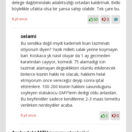
delege dağıtımındaki adaletsizliği ortadan kaldırmalı. Belki
böylelikle ufakta olsa bir şansa sahip olabilir. Tek çare bu.
8 yıl önce
50
3
selami
Bu sendika değil miydi kademeli lisan tazminati
istiyorum diyen? Yazik milleti salak yerine koymayin
bari. Koskaca yk nasil oluyar da 1 ay gecmeden
kararindan cayiyor, komedi. 75 alamadigi icin
tazimat alamayan degisiklikten olumlu etkilenecek
binlerce kisinin hakki ne olacak, hakkimi helal
etmiyorum once vereceğiz deyip sonra iptal
ettirenlere. 100-200 kisinin hakkini savundugunu
soyleyen statukocu GMY'lerin dedigi oldu anlasilan.
Bu beyfendiler sadece kendilerine 2-3 maas temettu
verilirken nerdeydiler acaba.
8 yıl önce
1
0