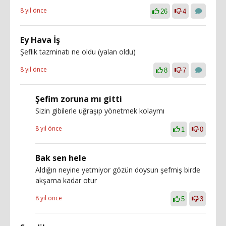
8 yıl önce
26
4
Ey Hava İş
Şeflik tazminatı ne oldu (yalan oldu)
8 yıl önce
8
7
Şefim zoruna mı gitti
Sizin gibilerle uğraşıp yönetmek kolaymı
8 yıl önce
1
0
Bak sen hele
Aldığın neyine yetmiyor gözün doysun şefmiş birde
akşama kadar otur
8 yıl önce
5
3