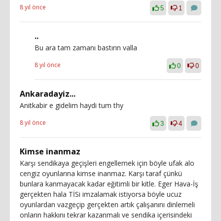
8 yıl önce
5
1
..
Bu ara tam zamanı bastırın valla
8 yıl önce
0
0
Ankaradayiz...
Anitkabir e gidelim haydi tum thy
8 yıl önce
3
4
Kimse inanmaz
Karşı sendikaya geçişleri engellemek için böyle ufak alo
cengiz oyunlarına kimse inanmaz. Karşı taraf çünkü
bunlara kanmayacak kadar eğitimli bir kitle. Eger Hava-İş
gerçekten hala TİSi imzalamak istiyorsa böyle ucuz
oyunlardan vazgeçip gerçekten artık çalışanını dinlemeli
onların hakkını tekrar kazanmalı ve sendika içerisindeki