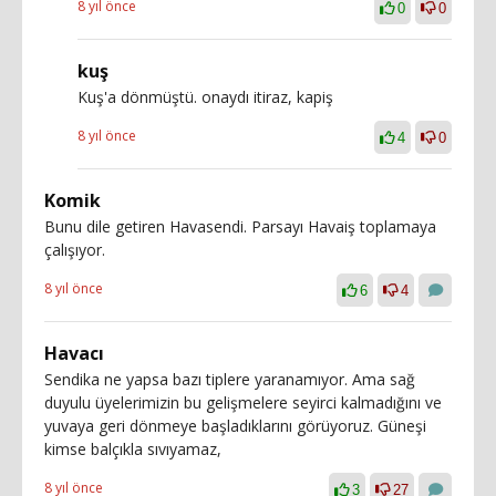
8 yıl önce
0
0
kuş
Kuş'a dönmüştü. onaydı itiraz, kapiş
8 yıl önce
4
0
Komik
Bunu dile getiren Havasendi. Parsayı Havaiş toplamaya
çalışıyor.
8 yıl önce
6
4
Havacı
Sendika ne yapsa bazı tiplere yaranamıyor. Ama sağ
duyulu üyelerimizin bu gelişmelere seyirci kalmadığını ve
yuvaya geri dönmeye başladıklarını görüyoruz. Güneşi
kimse balçıkla sıvıyamaz,
8 yıl önce
3
27