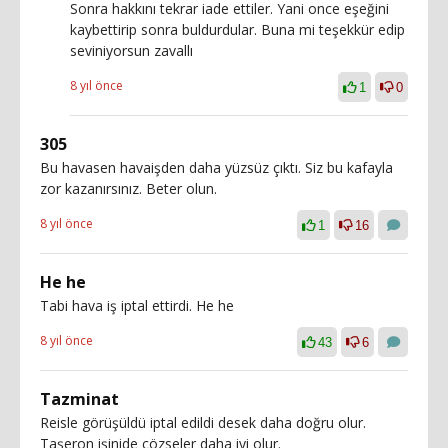
Sonra hakkını tekrar iade ettiler. Yani once eşeğini
kaybettirip sonra buldurdular. Buna mi teşekkür edip
seviniyorsun zavallı
8 yıl önce
1
0
305
Bu havasen havaişden daha yüzsüz çıktı. Siz bu kafayla
zor kazanırsınız. Beter olun.
8 yıl önce
1
16
He he
Tabi hava iş iptal ettirdi. He he
8 yıl önce
43
6
Tazminat
Reisle görüşüldü iptal edildi desek daha doğru olur.
Taşeron işinide çözseler daha iyi olur.