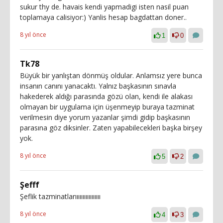
sukur thy de. havais kendi yapmadigi isten nasil puan
toplamaya calisiyor:) Yanlis hesap bagdattan doner..
8 yıl önce
1
0
Tk78
Büyük bir yanlıştan dönmüş oldular. Anlamsız yere bunca
insanın canını yanacaktı. Yalnız başkasının sınavla
hakederek aldığı parasında gözü olan, kendi ile alakası
olmayan bir uygulama için üşenmeyip buraya tazminat
verilmesin diye yorum yazanlar şimdi gidip başkasının
parasına göz diksinler. Zaten yapabilecekleri başka birşey
yok.
8 yıl önce
5
2
Şefff
Şeflik tazminatlarııııııııııııııııı
8 yıl önce
4
3