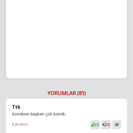
YORUMLAR (81)
Ttk
Komiksin başkan çok komik...
8 yıl önce
0
0