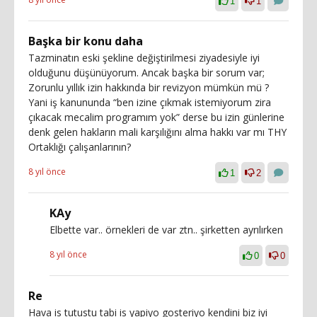
1
1
Başka bir konu daha
Tazminatın eski şekline değiştirilmesi ziyadesiyle iyi
olduğunu düşünüyorum. Ancak başka bir sorum var;
Zorunlu yıllık izin hakkında bir revizyon mümkün mü ?
Yani iş kanununda “ben izine çıkmak istemiyorum zira
çıkacak mecalim programım yok” derse bu izin günlerine
denk gelen hakların mali karşılığını alma hakkı var mı THY
Ortaklığı çalışanlarının?
8 yıl önce
1
2
KAy
Elbette var.. örnekleri de var ztn.. şirketten ayrılırken
8 yıl önce
0
0
Re
Hava is tutustu tabi is yapiyo gosteriyo kendini biz iyi