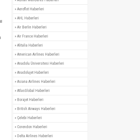
»
Adnan Menderes Haberleri
»
Aeroflot Haberleri
»
AHL Haberleri
nı
»
Air Berlin Haberleri
»
Air France Haberleri
m
»
Alitalia Haberleri
»
American Airlines Haberleri
»
Anadolu Üniversitesi Haberleri
»
Anadolujet Haberleri
»
Asiana Airlines Haberleri
»
AtlasGlobal Haberleri
»
Borajet Haberleri
»
British Airways Haberleri
»
Çelebi Haberleri
»
Corendon Haberleri
»
Delta Airlines Haberleri