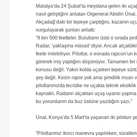
Malatya’da 24 Şubat’ta meydana gelen iki uçağ
nasıl geliştiğini anlatan Orgeneral Abidin Ünal,
Akçadağ’daki bir tepeye çarptığını, kazanın uçu
vurgulayarak şunları anlattı:
“9 bin 500 feetteler. Bulutların üstü o sırada pır
Radar, ‘yaklaşma müsait’ diyor. Ancak alçaldıkl
feete inilebiliyor. Pilotlar, o esnada rapcon’un
görerek iniş yaptığını düşünüyor. Tamamen bir i
konusu değil. Yakın kolda uçarken tepeye sürtüy
şey değil. Kesin rapor yok ama şimdilik insan v
pilotlarımızda tecrübe ne uçakta teknik eksiklik
kaynaklı. Radarın alçaktan uçuş uyarısı yapma 
bu yorumlarım da buz üstüne yazdığım yazı.”
Ünal, Konya’da 5 Mart’ta yaşanan iki pilotun şe
“Pilotlarımız ikinci manevra yapılırken, süratle