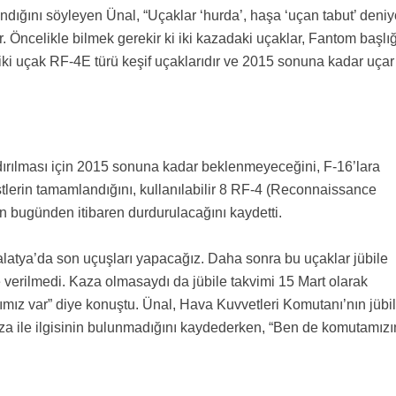
plandığını söyleyen Ünal, “Uçaklar ‘hurda’, haşa ‘uçan tabut’ deniy
or. Öncelikle bilmek gerekir ki iki kazadaki uçaklar, Fantom başlığ
i iki uçak RF-4E türü keşif uçaklarıdır ve 2015 sonuna kadar uçar
ırılması için 2015 sonuna kadar beklenmeyeceğini, F-16’lara
estlerin tamamlandığını, kullanılabilir 8 RF-4 (Reconnaissance
in bugünden itibaren durdurulacağını kaydetti.
atya’da son uçuşları yapacağız. Daha sonra bu uçaklar jübile
verilmedi. Kaza olmasaydı da jübile takvimi 15 Mart olarak
mız var” diye konuştu. Ünal, Hava Kuvvetleri Komutanı’nın jübi
a ile ilgisinin bulunmadığını kaydederken, “Ben de komutamızı