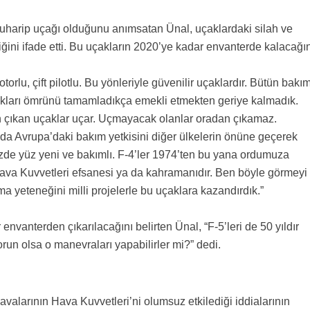
harip uçağı olduğunu anımsatan Ünal, uçaklardaki silah ve
iğini ifade etti. Bu uçakların 2020’ye kadar envanterde kalacağı
motorlu, çift pilotlu. Bu yönleriyle güvenilir uçaklardır. Bütün bakı
çakları ömrünü tamamladıkça emekli etmekten geriye kalmadık.
n çıkan uçaklar uçar. Uçmayacak olanlar oradan çıkamaz.
da Avrupa’daki bakım yetkisini diğer ülkelerin önüne geçerek
üzde yüz yeni ve bakımlı. F-4’ler 1974’ten bu yana ordumuza
Hava Kuvvetleri efsanesi ya da kahramanıdır. Ben böyle görmeyi
ma yeteneğini milli projelerle bu uçaklara kazandırdık.”
nvanterden çıkarılacağını belirten Ünal, “F-5’leri de 50 yıldır
sorun olsa o manevraları yapabilirler mi?” dedi.
alarının Hava Kuvvetleri’ni olumsuz etkilediği iddialarının