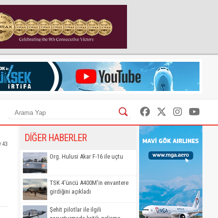
DİĞER HABERLER
9:43
Org. Hulusi Akar F-16 ile uçtu
TSK 4'üncü A400M'in envantere
girdiğini açıkladı
Şehit pilotlar ile ilgili