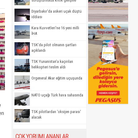
soruşturmada kritik gelişme
Diyarbakır'da askeri uçak düştü
iddiası
Kara Kuvvetleri'ne 16 yeni milli
İHA
TSK’da pilot olmanın şartları
açıklandı
TSK Yunanistan'a kaçırılan
helikopteri teslim aldı
Orgeneral Akar eğitim uçuşunda
NATO uçağı Türk hava sahasında
e
TSK pilotlardan 'oksijen parası'
en
alacak
ÇOK YORUMLANANLAR