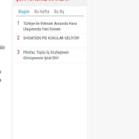
Bugün
Bu Hafta
Bu Ay
1
Türkiye ile Vietnam Arasında Hava
Ulaşımında Yeni Dönem
2
SHGM'DEN PİS KOKULAR GELİYOR!
lir
3
Pilotlar, Toplu İş Sözleşmesi
Görüşmesini İptal Etti!
n
a