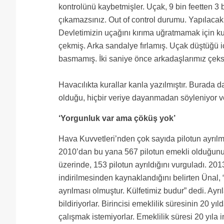
kontrolünü kaybetmişler. Uçak, 9 bin feetten 3
çıkamazsınız. Out of control durumu. Yapılacak
Devletimizin uçağını kırıma uğratmamak için k
çekmiş. Arka sandalye fırlamış. Uçak düştüğü i
basmamış. İki saniye önce arkadaşlarımız çeks
Havacılıkta kurallar kanla yazılmıştır. Burada da
olduğu, hiçbir veriye dayanmadan söyleniyor ve
‘Yorgunluk var ama çöküş yok’
Hava Kuvvetleri’nden çok sayıda pilotun ayrılm
2010’dan bu yana 567 pilotun emekli olduğunu 
üzerinde, 153 pilotun ayrıldığını vurguladı. 20
indirilmesinden kaynaklandığını belirten Ünal, “
ayrılması olmuştur. Külfetimiz budur” dedi. Ay
bildiriyorlar. Birincisi emeklilik süresinin 20 yı
çalışmak istemiyorlar. Emeklilik süresi 20 yıla