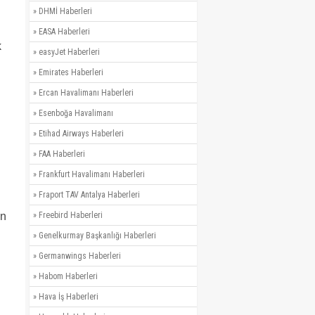
»
DHMİ Haberleri
»
EASA Haberleri
k
»
easyJet Haberleri
»
Emirates Haberleri
»
Ercan Havalimanı Haberleri
»
Esenboğa Havalimanı
»
Etihad Airways Haberleri
»
FAA Haberleri
»
Frankfurt Havalimanı Haberleri
»
Fraport TAV Antalya Haberleri
en
»
Freebird Haberleri
»
Genelkurmay Başkanlığı Haberleri
»
Germanwings Haberleri
»
Habom Haberleri
»
Hava İş Haberleri