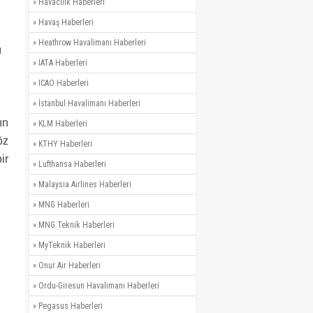
»
Havacılık Haberleri
»
Havaş Haberleri
»
Heathrow Havalimanı Haberleri
ı
»
IATA Haberleri
»
ICAO Haberleri
»
İstanbul Havalimanı Haberleri
ın
»
KLM Haberleri
öz
»
KTHY Haberleri
ir
»
Lufthansa Haberleri
»
Malaysia Airlines Haberleri
»
MNG Haberleri
»
MNG Teknik Haberleri
»
MyTeknik Haberleri
»
Onur Air Haberleri
»
Ordu-Giresun Havalimanı Haberleri
»
Pegasus Haberleri