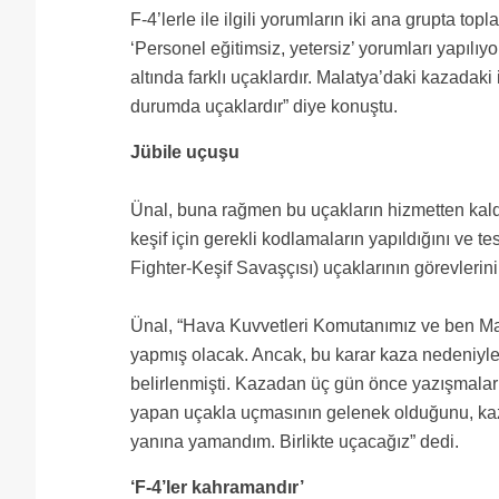
F-4’lerle ile ilgili yorumların iki ana grupta to
‘Personel eğitimsiz, yetersiz’ yorumları yapılıy
altında farklı uçaklardır. Malatya’daki kazadak
durumda uçaklardır” diye konuştu.
Jübile uçuşu
Ünal, buna rağmen bu uçakların hizmetten kald
keşif için gerekli kodlamaların yapıldığını ve t
Fighter-Keşif Savaşçısı) uçaklarının görevlerin
Ünal, “Hava Kuvvetleri Komutanımız ve ben Mal
yapmış olacak. Ancak, bu karar kaza nedeniyle 
belirlenmişti. Kazadan üç gün önce yazışmaları
yapan uçakla uçmasının gelenek olduğunu, kaz
yanına yamandım. Birlikte uçacağız” dedi.
‘F-4’ler kahramandır’