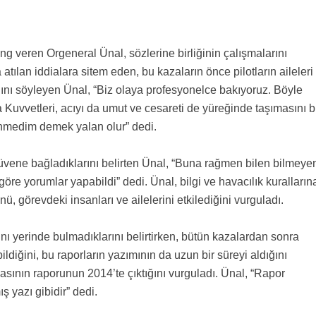
ing veren Orgeneral Ünal, sözlerine birliğinin çalışmalarını
atılan iddialara sitem eden, bu kazaların önce pilotların aileleri
ını söyleyen Ünal, “Biz olaya profesyonelce bakıyoruz. Böyle
Kuvvetleri, acıyı da umut ve cesareti de yüreğinde taşımasını bi
enmedim demek yalan olur” dedi.
güvene bağladıklarını belirten Ünal, “Buna rağmen bilen bilmeye
re yorumlar yapabildi” dedi. Ünal, bilgi ve havacılık kuralların
, görevdeki insanları ve ailelerini etkilediğini vurguladı.
nı yerinde bulmadıklarını belirtirken, bütün kazalardan sonra
diğini, bu raporların yazımının da uzun bir süreyi aldığını
zasının raporunun 2014’te çıktığını vurguladı. Ünal, “Rapor
 yazı gibidir” dedi.