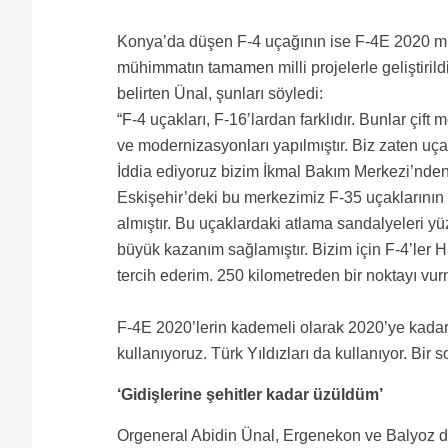
Konya’da düşen F-4 uçağının ise F-4E 2020 mu
mühimmatın tamamen milli projelerle geliştirild
belirten Ünal, şunları söyledi:
“F-4 uçakları, F-16’lardan farklıdır. Bunlar çift 
ve modernizasyonları yapılmıştır. Biz zaten u
İddia ediyoruz bizim İkmal Bakım Merkezi’nde
Eskişehir’deki bu merkezimiz F-35 uçaklarının 
almıştır. Bu uçaklardaki atlama sandalyeleri y
büyük kazanım sağlamıştır. Bizim için F-4’ler 
tercih ederim. 250 kilometreden bir noktayı vur
F-4E 2020’lerin kademeli olarak 2020’ye kadar e
kullanıyoruz. Türk Yıldızları da kullanıyor. Bir 
‘Gidişlerine şehitler kadar üzüldüm’
Orgeneral Abidin Ünal, Ergenekon ve Balyoz dav