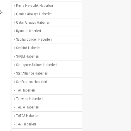
»
Prima Havacılık Haberleri
ş.
»
Qantas Airways Haberleri
»
Qatar Airways Haberleri
»
Ryanair Haberleri
»
Sabiha Gökçen Haberleri
»
Seabird Haberleri
»
SHGM Haberleri
»
Singapore Airlines Haberleri
»
Star Alliance Haberleri
»
SunExpress Haberleri
»
TAI Haberleri
»
Tailwind Haberleri
»
TALPA Haberleri
»
TATCA Haberleri
»
TAV Haberleri