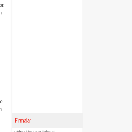
or.
ı
le
n
Firmalar