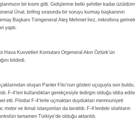
arımızın bir kısmı gitti. Gidişlerine belki şehitler kadar üzüldüm
eneral Ünal, brifing sırasında bir soruyu kurmay başkanının
 Kurmay Başkanı Tümgeneral Ateş Mehmet İrez, mikrofona gelme
i yaptı.
ibi Hava Kuvvetleri Komutanı Orgeneral Akın Öztürk’ün
ını bildirdi.
çaklarından oluşan Panter Filo’nun gösteri uçuşuyla son buldu.
dı. F-4’leri kullandıkları gerekçesiyle tedirgin olduğu iddia edil
bet etti. Pilotlar F-4’lerle uçmaktan duydukları memnuniyeti
, motor ve ikmal istasyonları da tanıtıldı. F-4’lerdeki silahların
kontrolün tamamen Türkiye’de olduğu aktarıldı.