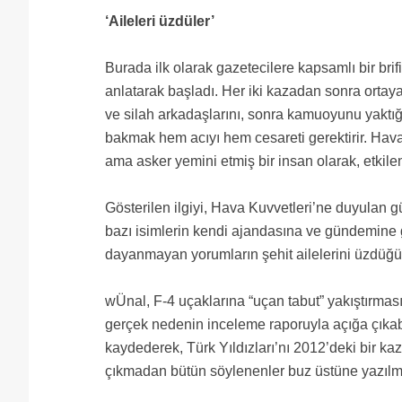
‘Aileleri üzdüler’
Burada ilk olarak gazetecilere kapsamlı bir brif
anlatarak başladı. Her iki kazadan sonra ortaya 
ve silah arkadaşlarını, sonra kamuoyunu yaktığ
bakmak hem acıyı hem cesareti gerektirir. Hava 
ama asker yemini etmiş bir insan olarak, etkil
Gösterilen ilgiyi, Hava Kuvvetleri’ne duyulan 
bazı isimlerin kendi ajandasına ve gündemine gö
dayanmayan yorumların şehit ailelerini üzdüğünü
wÜnal, F-4 uçaklarına “uçan tabut” yakıştırması
gerçek nedenin inceleme raporuyla açığa çıkabil
kaydederek, Türk Yıldızları’nı 2012’deki bir ka
çıkmadan bütün söylenenler buz üstüne yazılmış