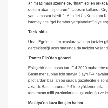
anımsatılması üzerine de, “İtham edilen arkadaşl
desem abartmış olurum” ifadesini kullandı. Org
yanıtlamasını istedi. 1. Ana Jet Üs Komutanı
istemeyince “gel beraber yargılanalım” diye espr
Taciz oldu
Ünal, Ege’deki tüm uçuşlara yapılan tacizler g
gerçekleştiği uçuş sırasında da tacizler yaşandığ
‘Panter Filo’dan gösteri
Eskişehir’deki basın turu F-4 2020 muharebe u
Basın mensupları için sırayla 3 ayrı F-4 havalan
pilotlardan bazıları bu sırada gazetecilerle soh
aktardı. Basın turunda F-4’lere yüklenen silahlar
tamamının milli yazılımlarla oluşturulduğu ve 
Malatya’da kaza iletişim hatası