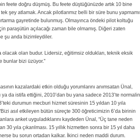
 bin feete doğru düşmüş. Bu feete düştüğünüzde artık 10 bine
 tek şey atlamak. Ancak pilotlarımız belli bir süre bunu yapmamı
urtarma gayretinde bulunmuş. Olmayınca öndeki pilot koltuğu
çin paraşütün açılacağı zaman bile olmamış. Diğeri zaten
e şu anda bizimleydiler.
 olacak olan budur. Lidersiz, eğitimsiz oldukları, teknik eksik
 bunlar bizi üzüyor.”
asının kazalardaki etkin olduğu yorumlarını anımsatan Ünal,
ya da istifa ettiğini, 2010’dan bu yana sadece 2013’te normalin
13’teki durumun mecburi hizmet süresinin 15 yıldan 10 yıla
Bizi asıl etkileyen bütün süreçte 300 öğreticimizin 6’da birinin
rılanlara anket uyguladıklarını kaydeden Ünal, “Üç tane neden
ldan 30 yıla çıkarılması. 15 yıllık hizmetten sonra bir 15 yıl daha
 inerse bu sorun ortadan kalkar. İkinci neden maddi durum.