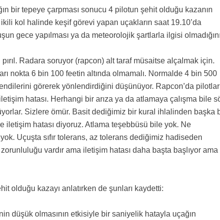
ın bir tepeye çarpması sonucu 4 pilotun şehit olduğu kazanın
 ikili kol halinde keşif görevi yapan uçakların saat 19.10’da
şun gece yapılması ya da meteorolojik şartlarla ilgisi olmadığın
ıl pırıl. Radara soruyor (rapcon) alt taraf müsaitse alçalmak için.
arı nokta 6 bin 100 feetin altında olmamalı. Normalde 4 bin 500
 kendilerini görerek yönlendirdiğini düşünüyor. Rapcon’da pilotlar
letişim hatası. Herhangi bir arıza ya da atlamaya çalışma bile s
orlar. Sizlere ömür. Basit dediğimiz bir kural ihlalinden başka b
e iletişim hatası diyoruz. Atlama teşebbüsü bile yok. Ne
 yok. Uçuşta sıfır tolerans, az tolerans dediğimiz hadiseden
zorunluluğu vardır ama iletişim hatası daha başta başlıyor ama
hit olduğu kazayı anlatırken de şunları kaydetti:
rinin düşük olmasının etkisiyle bir saniyelik hatayla uçağın