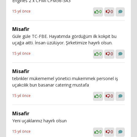
Engines 2 x CFMI CFM56-5A3
15 yıl önce
0
0
Misafir
Güle güle TC-FBE. Hayatımda gördüğüm ilk kokpit bu
uçağa aitti. İnsan üzülüyor. Şirketimize hayırlı olsun.
15 yıl önce
0
0
Misafir
tebrıkler mükememel yönetici mukemmek personel iş
uçakcılık bun basarıar catering mustafa
15 yıl önce
0
0
Misafir
Yeni uçaklarınız hayırlı olsun
15 yıl önce
0
0