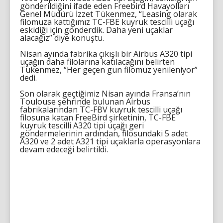
gönderildiğini ifade eden Freebird Havayolları
Genel Müdürü İzzet Tükenmez, “Leasing olarak
filomuza kattığımız TC-FBE kuyruk tescilli uçağı
eskidiği için gönderdik. Daha yeni uçaklar
alacağız” diye konuştu.
Nisan ayında fabrika çıkışlı bir Airbus A320 tipi
uçağın daha filolarına katılacağını belirten
Tükenmez, “Her geçen gün filomuz yenileniyor”
dedi.
Son olarak geçtiğimiz Nisan ayında Fransa’nın
Toulouse şehrinde bulunan Airbus
fabrikalarından TC-FBV kuyruk tescilli uçağı
filosuna katan FreeBird şirketinin, TC-FBE
kuyruk tescilli A320 tipi uçağı geri
göndermelerinin ardından, filosundaki 5 adet
A320 ve 2 adet A321 tipi uçaklarla operasyonlara
devam edeceği belirtildi.