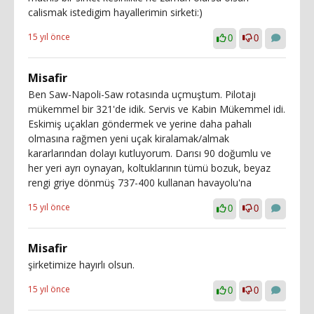
calismak istedigim hayallerimin sirketi:)
15 yıl önce
0
0
Misafir
Ben Saw-Napoli-Saw rotasında uçmuştum. Pilotajı
mükemmel bir 321'de idik. Servis ve Kabin Mükemmel idi.
Eskimiş uçakları göndermek ve yerine daha pahalı
olmasına rağmen yeni uçak kiralamak/almak
kararlarından dolayı kutluyorum. Darısı 90 doğumlu ve
her yeri ayrı oynayan, koltuklarının tümü bozuk, beyaz
rengi griye dönmüş 737-400 kullanan havayolu'na
15 yıl önce
0
0
Misafir
şirketimize hayırlı olsun.
15 yıl önce
0
0