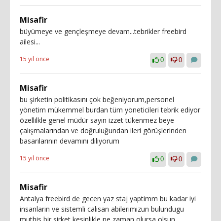
Misafir
büyümeye ve gençleşmeye devam...tebrikler freebird
ailesi...
15 yıl önce
0
0
Misafir
bu şirketin politikasını çok beğeniyorum,personel
yönetim mükemmel burdan tüm yöneticileri tebrik ediyor
özellilkle genel müdür sayın izzet tükenmez beye
çalışmalarından ve doğruluğundan ileri görüşlerinden
basarılarının devamını diliyorum
15 yıl önce
0
0
Misafir
Antalya freebird de gecen yaz staj yaptimm bu kadar iyi
insanlarin ve sistemli calisan abilerimizun bulundugu
muthis bir sirket kesinlikle ne zaman olursa olsun