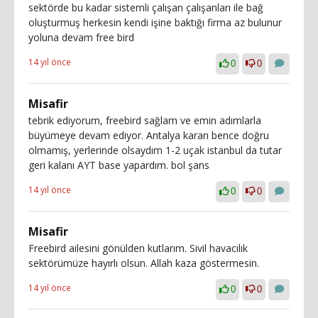
sektörde bu kadar sistemli çalışan çalışanları ile bağ
oluşturmuş herkesin kendi işine baktığı firma az bulunur
yoluna devam free bird
14 yıl önce
0
0
Misafir
tebrik ediyorum, freebird sağlam ve emin adımlarla
büyümeye devam ediyor. Antalya kararı bence doğru
olmamış, yerlerinde olsaydım 1-2 uçak istanbul da tutar
geri kalanı AYT base yapardım. bol şans
14 yıl önce
0
0
Misafir
Freebird ailesini gönülden kutlarım. Sivil havacılık
sektörümüze hayırlı olsun. Allah kaza göstermesin.
14 yıl önce
0
0