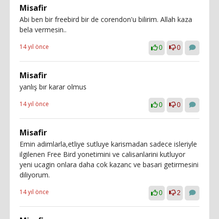
Misafir
Abi ben bir freebird bir de corendon'u bilirim. Allah kaza
bela vermesin..
14 yıl önce
0
0
Misafir
yanlış bır karar olmus
14 yıl önce
0
0
Misafir
Emin adimlarla,etliye sutluye karismadan sadece isleriyle
ilgilenen Free Bird yonetimini ve calisanlarini kutluyor
yeni ucagin onlara daha cok kazanc ve basari getirmesini
diliyorum.
14 yıl önce
0
2