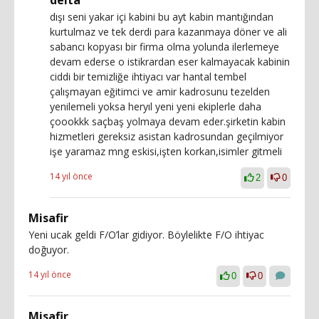
delta
dışı seni yakar içi kabini bu ayt kabin mantığından
kurtulmaz ve tek derdi para kazanmaya döner ve ali
sabancı kopyası bir firma olma yolunda ilerlemeye
devam ederse o istikrardan eser kalmayacak kabinin
ciddi bir temizliğe ihtiyacı var hantal tembel
çalışmayan eğitimci ve amir kadrosunu tezelden
yenilemeli yoksa heryıl yeni yeni ekiplerle daha
çoookkk saçbaş yolmaya devam eder.şirketin kabin
hizmetleri gereksiz asistan kadrosundan geçilmiyor
işe yaramaz mng eskisi,işten korkan,isimler gitmeli
14 yıl önce
2
0
Misafir
Yeni ucak geldi F/O’lar gidiyor. Böylelikte F/O ihtiyac
doḡuyor.
14 yıl önce
0
0
Misafir