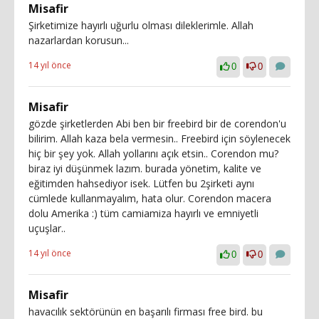
Misafir
Şirketimize hayırlı uğurlu olması dileklerimle. Allah
nazarlardan korusun...
14 yıl önce
0
0
Misafir
gözde şirketlerden Abi ben bir freebird bir de corendon'u
bilirim. Allah kaza bela vermesin.. Freebird için söylenecek
hiç bir şey yok. Allah yollarını açık etsin.. Corendon mu?
biraz iyi düşünmek lazım. burada yönetim, kalite ve
eğitimden hahsediyor isek. Lütfen bu 2şirketi aynı
cümlede kullanmayalım, hata olur. Corendon macera
dolu Amerika :) tüm camiamiza hayırlı ve emniyetli
uçuşlar..
14 yıl önce
0
0
Misafir
havacılık sektörünün en başarılı firması free bird. bu