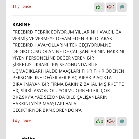
11 yıl önce
1
2
KABİNE
FREEBIRD TEBRİK EDİYORUM YILLARINI HAVACILIĞA
VERMİŞ VE VERMEYE DEVAM EDEN BİRİ OLARAK
FREEBIRD HAVAYOLLARINI TEK GEÇIYORUM.NE
DEDIKODUSU OLAN NE DE ÇALIŞANLARININ HAKKINI
YİYEN PERSONELİNE DEĞER VEREN BİR
ŞİRKET.ISTIKRARLI KIŞ SEZONUNDA BİLE
UÇMADIKLARI HALDE MAAŞLARI TIKIR TIKIR ÖDENEN
PERSONELINE DEĞER VERIP AÇ BIRAKIP AÇIKTA
BIRAKMAYAN BİR FİRMA BAKINIZ BAKALIM ŞİRKETTE
HİÇ SİRKİLASYON OLUYORMU ORNEKLERİ ÇOK
BKZ.SKY'A YAZ SEZONDA BİLE ÇALIŞANLARINI
HAKKINI YİYİP MAAŞLARI HALA
GECİKTİRİYOR.BKN.CORENDON'A
14 yıl önce
0
0