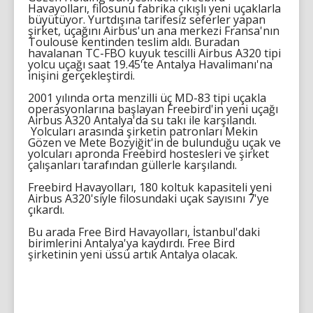
Havayolları, filosunu fabrika çıkışlı yeni uçaklarla
büyütüyor. Yurtdışına tarifesiz seferler yapan
şirket, uçağını Airbus'un ana merkezi Fransa'nın
Toulouse kentinden teslim aldı. Buradan
havalanan TC-FBO kuyuk tescilli Airbus A320 tipi
yolcu uçağı saat 19.45'te Antalya Havalimanı'na
inişini gerçekleştirdi.
2001 yılında orta menzilli üç MD-83 tipi uçakla
operasyonlarına başlayan Freebird'in yeni uçağı
Airbus A320 Antalya'da su takı ile karşılandı.
Yolcuları arasında şirketin patronları Mekin
Gözen ve Mete Bozyiğit'in de bulunduğu uçak ve
yolcuları apronda Freebird hostesleri ve şirket
çalışanları tarafından güllerle karşılandı.
Freebird Havayolları, 180 koltuk kapasiteli yeni
Airbus A320'siyle filosundaki uçak sayısını 7'ye
çıkardı.
Bu arada Free Bird Havayolları, İstanbul'daki
birimlerini Antalya'ya kaydırdı. Free Bird
şirketinin yeni üssü artık Antalya olacak.