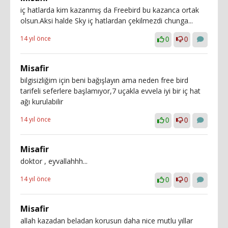
iç hatlarda kim kazanmış da Freebird bu kazanca ortak
olsun.Aksi halde Sky iç hatlardan çekilmezdi chunga...
14 yıl önce
0
0
Misafir
bilgisizliğim için beni bağışlayın ama neden free bird
tarifeli seferlere başlamıyor,7 uçakla evvela iyi bir iç hat
ağı kurulabilir
14 yıl önce
0
0
Misafir
doktor , eyvallahhh...
14 yıl önce
0
0
Misafir
allah kazadan beladan korusun daha nice mutlu yıllar