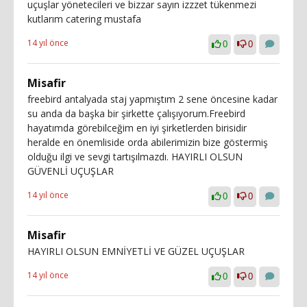
uçuşlar yönetecileri ve bizzar sayın izzzet tükenmezi
kutlarım catering mustafa
14 yıl önce
0
0
Misafir
freebird antalyada staj yapmıştım 2 sene öncesine kadar
su anda da başka bir şirkette çalışıyorum.Freebird
hayatımda görebilceğim en iyi şirketlerden birisidir
heralde en önemliside orda abilerimizin bize göstermiş
olduğu ilgi ve sevgi tartışılmazdı. HAYIRLI OLSUN
GÜVENLİ UÇUŞLAR
14 yıl önce
0
0
Misafir
HAYIRLI OLSUN EMNİYETLİ VE GÜZEL UÇUŞLAR
14 yıl önce
0
0