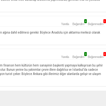
4
1
Yanıtla
Beğendim
Beğenmedim
n ağına dahil edilmesi gerekir. Böylece Anadolu için aktarma merkezi olarak
3
0
Yanıtla
Beğendim
Beğenmedim
hem finansın hem kültürün hem sanayinin başkenti yapmaya kalkışırsan bu şehir
r olur. Bunun yerine bu yatırımlar çevre illere dağıtılsa ve İstanbul'da sadece
on turist çeker. Böylece Ankara gibi illerimiz diğer alanlarda gelişir ve ulaşım