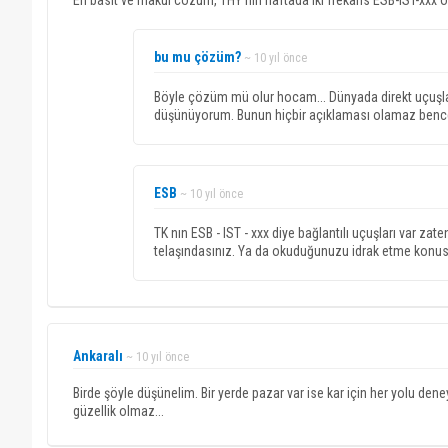
En basit ve makul cozum, THY nin haftada iki frekans ESB-IST-xxx o
bu mu çözüm?
~ 10 yıl önce
Böyle çözüm mü olur hocam... Dünyada direkt uçuşla
düşünüyorum. Bunun hiçbir açıklaması olamaz benc
ESB
~ 10 yıl önce
TK nın ESB - IST - xxx diye bağlantılı uçuşları var 
telaşındasınız. Ya da okuduğunuzu idrak etme konusun
Ankaralı
~ 10 yıl önce
Birde şöyle düşünelim. Bir yerde pazar var ise kar için her yolu den
güzellik olmaz...