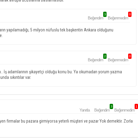
larak avrupa ucuslarina baslamasidir.
3
0
Beğendim
Beğenmedim
rın yapılamadığı, 5 milyon nüfuslu tek başkentin Ankara olduğunu
e.
2
0
Beğendim
Beğenmedim
zaten.. İş adamlarının şikayetçi olduğu konu bu. Ya okumadan yorum yazma
da sıkıntılar var.
3
1
Yanıtla
Beğendim
Beğenmedim
eyen firmalar bu pazara girmiyorsa yeterli müşteri ve pazar Yok demektir. Zorla