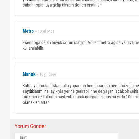
sabah toplantiya gelip aksam donen insanlar
Metro
~ 10 yıl önce
Esenboğa da en büyük sorun ulaşım. Acilen metro ağına ve hızlı tre
kullanılabilir.
Mantık
~ 10 yıl önce
Bütün yatırımları İstanbul'a yaparsan hem ticaretin hem turizmin 
saydıklarımı ne layıkıyla yerine getirebilir ne de yaşanılacak bir şehi
turizmin ve kültürün başkenti olarak gelişse tek başına yılda 100 mily
olanakları artar.
Yorum Gönder