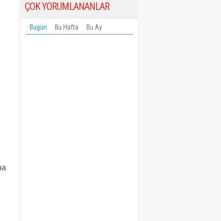
ÇOK YORUMLANANLAR
Bugün
Bu Hafta
Bu Ay
na