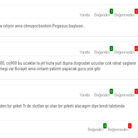
7
1
Yanıtla
Beğendim
Beğenmedim
istiyor ama olmuyor.bastırın Pegasus başlasın...
2
0
Yanıtla
Beğendim
Beğenmedim
100, crj900 bu ucaklar la jet hizla yurt dişina dogrudan ucuslar cok rahat saglanir
 Ornegi var Borajet ama onlarin yatirim yapacak gucu yok gibi
0
1
Yanıtla
Beğendim
Beğenmedim
bir şirket Tr de slotları iyi olan bir şirketi alacagım diye kredi talebinde
3
1
Beğendim
Beğenmedim