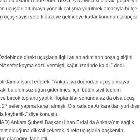
tçi olduklarını ifade eden Bezci, ATO Meclisi olarak, geçen yıl
n uçuşları artırmaya yönelik çalışma yürütmek amacıyla bütçe
an uçuş sayısı yeterli düzeye gelinceye kadar konunun takipçisi
bir de direkt uçuşlarla ilgili atılan adımların boşa gittiğini
ekt sefer koyma sözü vermişti, kağıt üzerinde kaldı." dedi.
 yaptıklarına işaret ederek, "Ankara'ya doğrudan uçuş olmayan
aki bu olumsuzluğun giderilmesi için bütün sivil toplum
ık ve birçok toplantı yaptık. Toplantılar sonunda az da olsa uçuş
 27 sefer yapma kararı almıştı. O sırada da Ankara'dan yurt dışı
da kaybettik." diye konuştu.
İAD) Ankara Şubesi Başkanı İlhan Erdal da Ankara'nın sağlık
nt olduğuna dikkati çekerek, direkt uçuşlarla başkentin
n olacağını ifade etti.