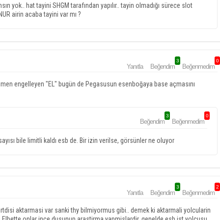
ın yok.. hat tayini SHGM tarafından yapılır.. tayin olmadığı sürece slot
UR airin acaba tayini var mı ?
3
0
Yanıtla
Beğendim
Beğenmedim
rağmen engelleyen "EL" bugün de Pegasusun esenboğaya base açmasını
3
0
Beğendim
Beğenmedim
sı bile limitli kaldı esb de. Bir izin verilse, görsünler ne oluyor
3
2
Yanıtla
Beğendim
Beğenmedim
rtdisi aktarmasi var sanki thy bilmiyormus gibi.. demek ki aktarmali yolcularin
r. Elbette onlar ince dusunup arastirma yapmislardir, genelde esb ist yolcusu