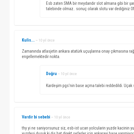
Esb zaten SMA bir meydandır slot almana gibi bir şans
talebinde olmaz.. sonuç olarak slotu var dediğiniz ON
Kulis...
~ 10 yıl önce
Zamanında atlasjetin ankara atatürk uçuşlarına onay çıkmasına 
engellemektedir nokta.
Doğru
~ 10 yıl önce
Kardeşim pgs'nin base açma talebi reddedildi. Uçak sayı
Vardir bi sebebi
~ 10 yıl önce
thy yi ne saniyorsunuz siz, esb-ist ucan yolcularin yuzde kacinin yu
yuzdesi dusuk ki dis hat direkt seferler icin ankarayi base yapmiyo