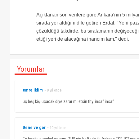
Açıklanan son verilere göre Ankara'nın 5 milya
sırada yer aldığını dile getiren Erdal, "Yeni paza
çözüldüğü takdirde, bu sıralamanın değişeceği
ettiği yeri de alacağına inancım tam." dedi.
Yorumlar
emre iklim
~ 9 yıl önce
üç beş kişi uçacak diye zarar mı etsin thy. insaf insaf
Dene ve gor
~ 10 yıl önce