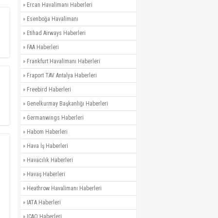
»
Ercan Havalimanı Haberleri
»
Esenboğa Havalimanı
»
Etihad Airways Haberleri
»
FAA Haberleri
»
Frankfurt Havalimanı Haberleri
»
Fraport TAV Antalya Haberleri
»
Freebird Haberleri
»
Genelkurmay Başkanlığı Haberleri
»
Germanwings Haberleri
»
Habom Haberleri
»
Hava İş Haberleri
»
Havacılık Haberleri
»
Havaş Haberleri
»
Heathrow Havalimanı Haberleri
»
IATA Haberleri
»
ICAO Haberleri