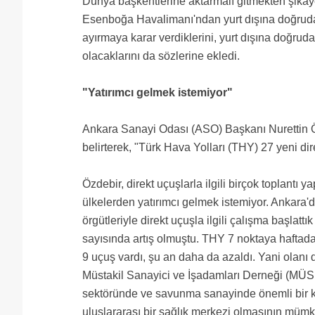
Dünya başkentlerine aktarmalı gitmekten şikaye
Esenboğa Havalimanı'ndan yurt dışına doğruda
ayırmaya karar verdiklerini, yurt dışına doğrud
olacaklarını da sözlerine ekledi.
"Yatırımcı gelmek istemiyor"
Ankara Sanayi Odası (ASO) Başkanı Nurettin Özde
belirterek, "Türk Hava Yolları (THY) 27 yeni dir
Özdebir, direkt uçuşlarla ilgili birçok toplantı
ülkelerden yatırımcı gelmek istemiyor. Ankara'd
örgütleriyle direkt uçuşla ilgili çalışma başlatt
sayısında artış olmuştu. THY 7 noktaya haftada
9 uçuş vardı, şu an daha da azaldı. Yani olanı 
Müstakil Sanayici ve İşadamları Derneği (MÜS
sektöründe ve savunma sanayinde önemli bir ke
uluslararası bir sağlık merkezi olmasının mümkü