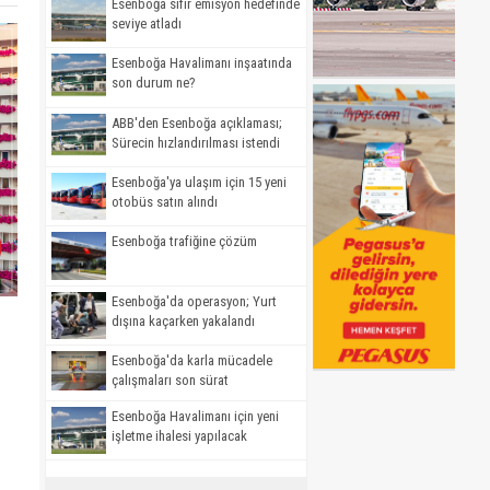
Esenboğa sıfır emisyon hedefinde
seviye atladı
Esenboğa Havalimanı inşaatında
son durum ne?
ABB'den Esenboğa açıklaması;
Sürecin hızlandırılması istendi
Esenboğa'ya ulaşım için 15 yeni
otobüs satın alındı
Esenboğa trafiğine çözüm
Esenboğa'da operasyon; Yurt
dışına kaçarken yakalandı
Esenboğa'da karla mücadele
çalışmaları son sürat
Esenboğa Havalimanı için yeni
işletme ihalesi yapılacak