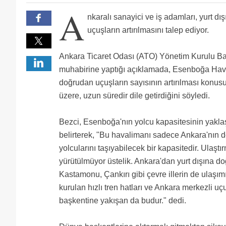
talebinde bulundu?
Zamanında atlasjetin ankara atatürk uçuşlarına o
A
engellemektedir nokta.
thy yi ne saniyorsunuz siz, esb-ist ucan yolcularin y
nkaralı sanayici ve iş adamları, yurt dış
yolcularin yuzdesi dusuk ki dis hat direkt seferler 
Esenboğa da en büyük sorun ulaşım. Acilen metro ağı
esb ist yolcusu sabah toplantiya gelip aksam donen 
olarak kullanılabilir.
Bütün yatırımları İstanbul'a yaparsan hem ticaretin
uçuşların artırılmasını talep ediyor.
şehir saydıklarımı ne layıkıyla yerine getirebilir ne d
üç beş kişi uçacak diye zarar mı etsin thy. insaf insa
sadece turizmin ve kültürün başkenti olarak gelişse t
En basit ve makul cozum, THY nin haftada iki frekan
gelişir ve ulaşım olanakları artar.
Birde şöyle düşünelim. Bir yerde pazar var ise kar i
Ankara Ticaret Odası (ATO) Yönetim Kurulu Ba
Zorla güzellik olmaz...
İşadamlarına madem ankaradan uçuş istiyorsunuz,bun
muhabirine yaptığı açıklamada, Esenboğa Hava
doğrudan uçuşların sayısının artırılması konusunu
üzere, uzun süredir dile getirdiğini söyledi.
Bezci, Esenboğa'nın yolcu kapasitesinin yakla
belirterek, "Bu havalimanı sadece Ankara'nın değ
yolcularını taşıyabilecek bir kapasitedir. Ulaştı
yürütülmüyor üstelik. Ankara'dan yurt dışına d
Kastamonu, Çankırı gibi çevre illerin de ulaşımın
kurulan hızlı tren hatları ve Ankara merkezli uçu
başkentine yakışan da budur." dedi.