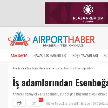
ANA SAYFA
HAVACILIK HABERLERİ
KÖŞE YAZARLARI
FO
Ana Sayfa
»
Esenboğa Havalimanı
»
İş adamlarından Esenboğa talebi
İş adamlarından Esenboğa
Ankaralı sanayici ve iş adamları, yurt dışına başkent çıkışlı direkt 
100 kisilik ucaklar la olabilir. Embraer 190, CS100, 
57
saglanir ve 70-80 yolcu olsa bile yeter bunun icin ye
Onur air'in slot'u varmı ESB ye? Varsa neden kullanmı