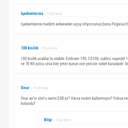
İşadamlarına
~ 10 yıl önce
İşadamlarına madem ankaradan uçuş istiyorsunuz,bunu Pegasus'ta 
100 kisilik
~ 10 yıl önce
100 kisilik ucaklar la olabilir. Embraer 190, CS100, sukhoi superjet 
ve 70-80 yolcu olsa bile yeter bunun icin yeni bir sirket kurulabilir.
Onur
~ 10 yıl önce
Onur air'in slot'u varmı ESB ye? Varsa neden kullanmıyor? Yoksa neden 
bulundu?
Bilgi
~ 10 yıl önce