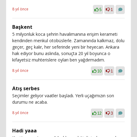
8 yıl önce
5
1
Başkent
5 milyonluk koca şehrin havalimanına erişim kerameti
kendinden menkul otobüslerle. Zamanında kalkmaz, dolu
geçer, geç kalır, her seferinde yeni bir heyecan. Ankara
hak ediyor bunu aslında, sonuçta 20 yıl boyunca o
kifayetsiz muhterislere oyları ben yağdırmadım.
8 yıl önce
10
1
Atış serbes
Seçimler geliyor vaatler başladı. Yerli uçağımızın son
durumu ne acaba.
8 yıl önce
12
3
Hadi yaaa