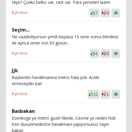
Niye? Çünkü belko var, rant var. Para yemeleri lazım.
8 yıl önce
7
0
Seçim...
Ne vaadediyorsun şimdi başlasa 15 sene sonra bitirdiniz
de ayrıca senin son 63 günün...
8 yıl önce
6
0
Jjk
Başkentin havalimanına metro hala yok. Acele
etmeseydin bari
8 yıl önce
12
1
Basbakan
Esenboga ya metro guzel fikirde, Cesme ye neden hizli
tren dusunmediniDe havalimani yapiyorsunuz sayin
bakan