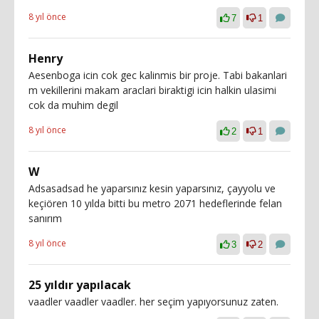
8 yıl önce
7
1
Henry
Aesenboga icin cok gec kalinmis bir proje. Tabi bakanlari
m vekillerini makam araclari biraktigi icin halkin ulasimi
cok da muhim degil
8 yıl önce
2
1
W
Adsasadsad he yaparsınız kesin yaparsınız, çayyolu ve
keçiören 10 yılda bitti bu metro 2071 hedeflerinde felan
sanırım
8 yıl önce
3
2
25 yıldır yapılacak
vaadler vaadler vaadler. her seçim yapıyorsunuz zaten.