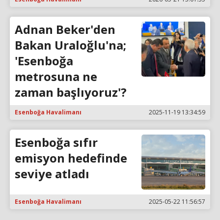
Adnan Beker'den
Bakan Uraloğlu'na;
'Esenboğa
metrosuna ne
zaman başlıyoruz'?
Esenboğa Havalimanı
2025-11-19 13:34:59
Esenboğa sıfır
emisyon hedefinde
seviye atladı
Esenboğa Havalimanı
2025-05-22 11:56:57