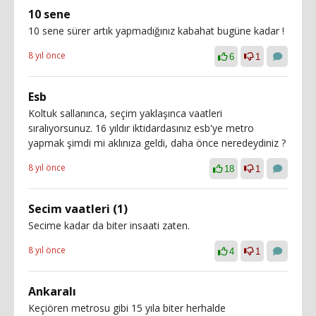
10 sene
10 sene sürer artık yapmadığınız kabahat bugüne kadar !
8 yıl önce
6
1
Esb
Koltuk sallanınca, seçim yaklaşınca vaatleri
sıralıyorsunuz. 16 yıldır iktidardasınız esb'ye metro
yapmak şimdi mi aklınıza geldi, daha önce neredeydiniz ?
8 yıl önce
18
1
Secim vaatleri (1)
Secime kadar da biter insaati zaten.
8 yıl önce
4
1
Ankaralı
Keçiören metrosu gibi 15 yıla biter herhalde