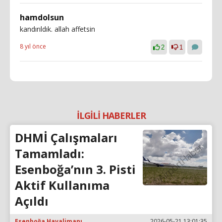
hamdolsun
kandırıldık. allah affetsin
8 yıl önce
2
1
İLGİLİ HABERLER
DHMİ Çalışmaları
Tamamladı:
Esenboğa’nın 3. Pisti
Aktif Kullanıma
Açıldı
Esenboğa Havalimanı
2026-05-21 13:01:35