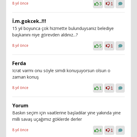
8 yıl önce
3
1
İ.m.gokcek..!!!
15 yıl boyunca çok hizmette bulunduysaniz belediye
başkanını niye görevden aldınız...?
8 yıl önce
5
1
Ferda
Icrat varmı onu söyle simdi konuşuyorsun olsun o
zaman konuş
8 yıl önce
1
1
Yorum
Baskın seçim için vaatlerine başladılar yine yakında yine
milli savaş uçağımız göklerde derler
8 yıl önce
4
1