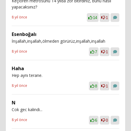
Keçiören metrosunu 14 yılda zor bitirdiniz, bunu nasıl
yapacaksınız?
8 yıl önce
14
1
Esenboğalı
İnşallah,inşallah,ölmeden görürüz,inşallah,inşallah
8 yıl önce
7
1
Haha
Hep aynı terane.
8 yıl önce
8
1
N
Cok gec kalindi...
8 yıl önce
6
0