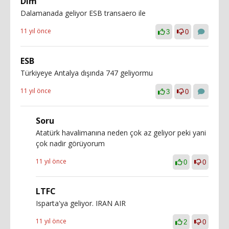
Dlm
Dalamanada geliyor ESB transaero ile
11 yıl önce
3
0
ESB
Türkiyeye Antalya dışında 747 geliyormu
11 yıl önce
3
0
Soru
Atatürk havalimanına neden çok az geliyor peki yani
çok nadir görüyorum
11 yıl önce
0
0
LTFC
Isparta'ya geliyor. IRAN AIR
11 yıl önce
2
0