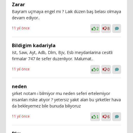
Zarar
Bayram uçmaya engel mi ? Laik düzen baş belası olmaya
devam ediyor..
11 yıl önce
2
8
Bildigim kadariyla
Ist, Saw, Ayt, Adb, Dlm, Bjv, Esb meydanlarina cesitli
firmalar 747 ile sefer duzenliyor. Malumat..
11 yıl önce
0
0
neden
şirket notam ı bilmiyor mu neden seferi ertelemiyor
insanları riske atıyor ? yetersiz yakıt alan bu şirketler hava
da bekleyemez bile bunuda biliyoruz
11 yıl önce
1
6