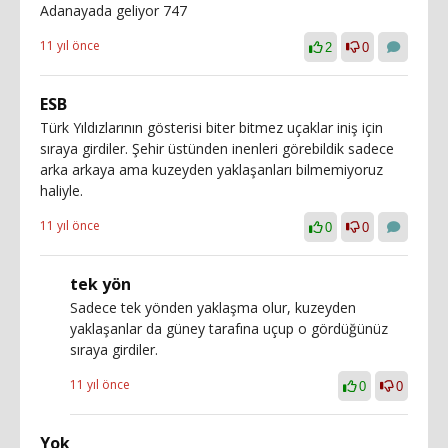
Adanayada geliyor 747
11 yıl önce
2
0
ESB
Türk Yıldızlarının gösterisi biter bitmez uçaklar iniş için
sıraya girdiler. Şehir üstünden inenleri görebildik sadece
arka arkaya ama kuzeyden yaklaşanları bilmemiyoruz
haliyle.
11 yıl önce
0
0
tek yön
Sadece tek yönden yaklaşma olur, kuzeyden
yaklaşanlar da güney tarafına uçup o gördüğünüz
sıraya girdiler.
11 yıl önce
0
0
Yok