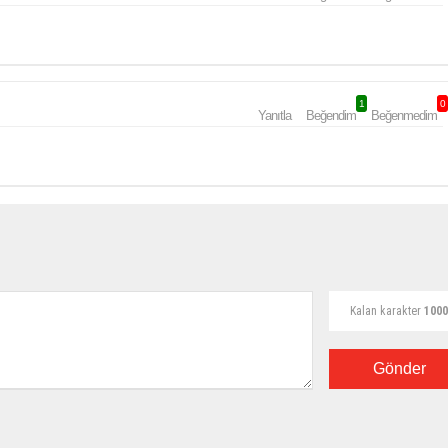
1
0
Yanıtla
Beğendim
Beğenmedim
Kalan karakter
1000
Gönder