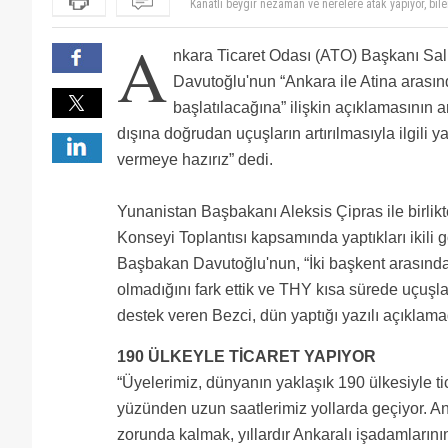
Kanatlı beygir nezaman ve nerelere atak yapıyor, bil
Sizin sokaga ahir yapip konaklama yapacakmis Bey
A
nkara Ticaret Odası (ATO) Başkanı Sa
Davutoğlu'nun “Ankara ile Atina arası
başlatılacağına” ilişkin açıklamasının 
dışına doğrudan uçuşların artırılmasıyla ilgili 
vermeye hazırız” dedi.
Yunanistan Başbakanı Aleksis Çipras ile birlikt
Konseyi Toplantısı kapsamında yaptıkları ikili
Başbakan Davutoğlu'nun, “İki başkent arasında
olmadığını fark ettik ve THY kısa sürede uçuş
destek veren Bezci, dün yaptığı yazılı açıklamad
190 ÜLKEYLE TİCARET YAPIYOR
“Üyelerimiz, dünyanın yaklaşık 190 ülkesiyle ti
yüzünden uzun saatlerimiz yollarda geçiyor. A
zorunda kalmak, yıllardır Ankaralı işadamlarını