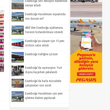
Esenboğa sıfır emisyon hedefinde
seviye atladı
Esenboğa Havalimanı inşaatında
son durum ne?
ABB'den Esenboğa açıklaması;
Sürecin hızlandırılması istendi
Esenboğa'ya ulaşım için 15 yeni
otobüs satın alındı
Esenboğa trafiğine çözüm
Esenboğa'da operasyon; Yurt
dışına kaçarken yakalandı
Esenboğa'da karla mücadele
çalışmaları son sürat
Esenboğa Havalimanı için yeni
işletme ihalesi yapılacak