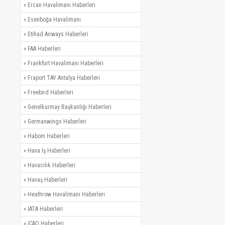
»
Ercan Havalimanı Haberleri
»
Esenboğa Havalimanı
»
Etihad Airways Haberleri
»
FAA Haberleri
»
Frankfurt Havalimanı Haberleri
»
Fraport TAV Antalya Haberleri
»
Freebird Haberleri
»
Genelkurmay Başkanlığı Haberleri
»
Germanwings Haberleri
»
Habom Haberleri
»
Hava İş Haberleri
»
Havacılık Haberleri
»
Havaş Haberleri
»
Heathrow Havalimanı Haberleri
»
IATA Haberleri
»
ICAO Haberleri