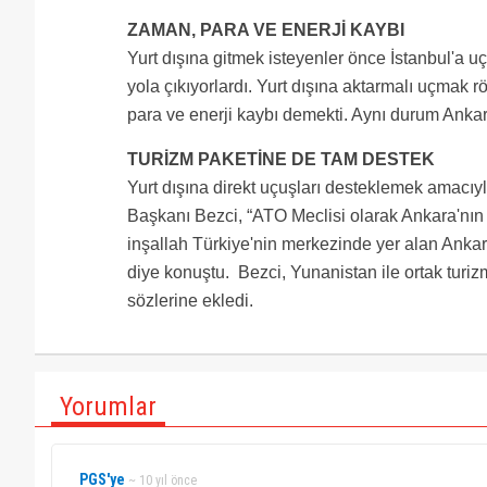
ZAMAN, PARA VE ENERJİ KAYBI
Yurt dışına gitmek isteyenler önce İstanbul'a u
yola çıkıyorlardı. Yurt dışına aktarmalı uçmak r
para ve enerji kaybı demekti. Aynı durum Ankara
TURİZM PAKETİNE DE TAM DESTEK
Yurt dışına direkt uçuşları desteklemek amacıy
Başkanı Bezci, “ATO Meclisi olarak Ankara'nın g
inşallah Türkiye'nin merkezinde yer alan Ankara,
diye konuştu. Bezci, Yunanistan ile ortak turiz
sözlerine ekledi.
Yorumlar
PGS'ye
~ 10 yıl önce