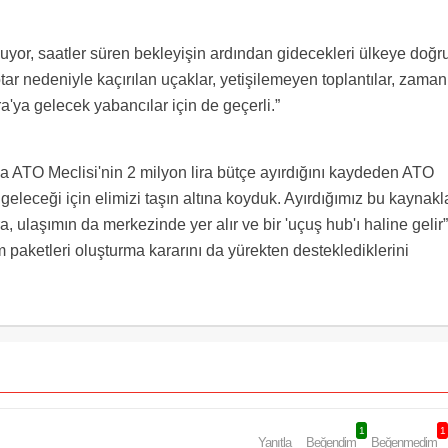
çuyor, saatler süren bekleyişin ardından gidecekleri ülkeye doğr
ötar nedeniyle kaçırılan uçaklar, yetişilemeyen toplantılar, zaman
'ya gelecek yabancılar için de geçerli.”
la ATO Meclisi'nin 2 milyon lira bütçe ayırdığını kaydeden ATO
eleceği için elimizi taşın altına koyduk. Ayırdığımız bu kaynakl
 ulaşımın da merkezinde yer alır ve bir 'uçuş hub'ı haline gelir”
m paketleri oluşturma kararını da yürekten desteklediklerini
1
1
Yanıtla
Beğendim
Beğenmedim