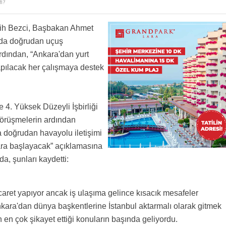
en?
gir
lih Bezci, Başbakan Ahmet
nda doğrudan uçuş
ardından, “Ankara'dan yurt
yapılacak her çalışmaya destek
e 4. Yüksek Düzeyli İşbirliği
 görüşmelerin ardından
 doğrudan havayolu iletişimi
lara başlayacak” açıklamasına
a, şunları kaydetti:
caret yapıyor ancak iş ulaşıma gelince kısacık mesafeler
nkara'dan dünya başkentlerine İstanbul aktarmalı olarak gitmek
n en çok şikayet ettiği konuların başında geliyordu.