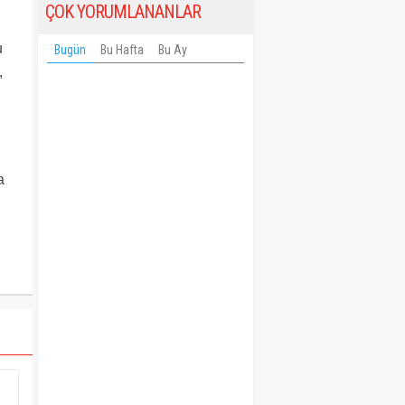
ÇOK YORUMLANANLAR
u
Bugün
Bu Hafta
Bu Ay
,
a