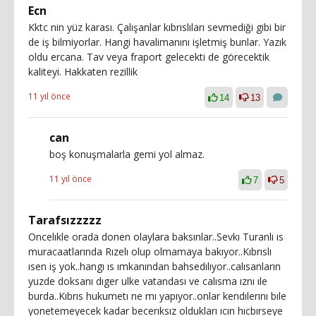
Ecn
Kktc nin yüz karası. Çalışanlar kıbrıslıları sevmediği gibi bir
de iş bilmiyorlar. Hangi havalimanını işletmiş bunlar. Yazık
oldu ercana. Tav veya fraport gelecekti de görecektik
kaliteyi. Hakkaten rezillik
11 yıl önce
14
13
can
boş konuşmalarla gemi yol almaz.
11 yıl önce
7
5
Tarafsızzzzz
Oncelıkle orada donen olaylara baksınlar..Sevkı Turanlı ıs
muracaatlarında Rızelı olup olmamaya bakıyor..Kıbrıslı
ısen iş yok..hangı ıs ımkanından bahsedılıyor..calısanların
yuzde doksanı dıger ulke vatandası ve calısma ıznı ıle
burda..Kıbrıs hukumetı ne mı yapıyor..onlar kendılerını bıle
yonetemeyecek kadar becerıksız oldukları ıcın hıcbırseye