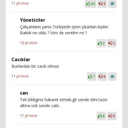
11 yıl önce
10
3
Yöneticiler
Çalışanların yarısı Türkiyede işten çıkarılan kişiler.
Baktık ne oldu ? İsim de verelim mi ?
10 yıl önce
2
1
Cacıklar
Bunlardan bir cacık olmaz
11 yıl önce
7
9
can
Tek bildiginiz hakaret etmek.git sende elini tasin
altina sok sende calis
11 yıl önce
8
5