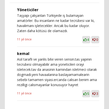
Yöneticiler
Taşyapı çalışanları Türkiyede iş bulamayan
amatörler. Bu insanların ne kadar tecrübesi var ki,
havalimanı işletecekler. Ancak bu kadar oluyor.
Zaten daha kötüsü de olamazdı.
11 yıl önce
4
0
kemal
Asil tarafli ve yanlis bilvi veren sensin.tas yapinin
tecrubesi olmayabilir ama yoneticileri orayi
isletecek.tav da anasinin karnindan isletmeci olarak
dogmadi.yeni havaalanina baslayamamalearin
sebebi tamamen siyasi.ercanda calisan benim ama
rezilligi calismayanlar konusuyor hayret
11 yıl önce
5
3