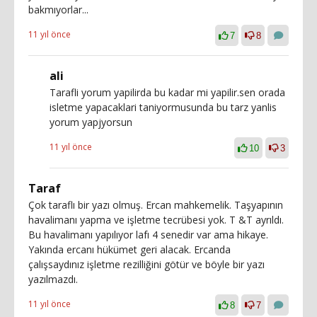
bakmıyorlar...
11 yıl önce
7
8
ali
Tarafli yorum yapilirda bu kadar mi yapilir.sen orada
isletme yapacaklari taniyormusunda bu tarz yanlis
yorum yapjyorsun
11 yıl önce
10
3
Taraf
Çok taraflı bir yazı olmuş. Ercan mahkemelik. Taşyapının
havalimanı yapma ve işletme tecrübesi yok. T &T ayrıldı.
Bu havalimanı yapılıyor lafı 4 senedir var ama hikaye.
Yakında ercanı hükümet geri alacak. Ercanda
çalışsaydınız işletme rezilliğini götür ve böyle bir yazı
yazılmazdı.
11 yıl önce
8
7