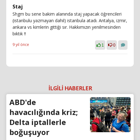
Staj
Shgm bu sene bakim alanında staj yapacak öğrencileri
(istanbulu yazmayan dahil) istanbula atadı. Antalya, izmir,
ankara vs kimlerin gittiği sır. Hakkımızın yenilmesinden
bıktık !!
9 yıl önce
1
0
İLGİLİ HABERLER
ABD'de
havacılığında kriz;
Delta iptallerle
boğuşuyor