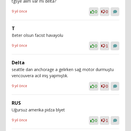
tgsye alim var mi delta?
9 yıl önce
0
0
T
Beter olsun facist havayolu
9 yıl önce
0
1
Delta
seattle dan anchorage a gelirken sağ motor durmuştu
vencouvera acil iniş yapmıştık.
9 yıl önce
0
0
RUS
Uğursuz amerika pidza blyet
9 yıl önce
0
1