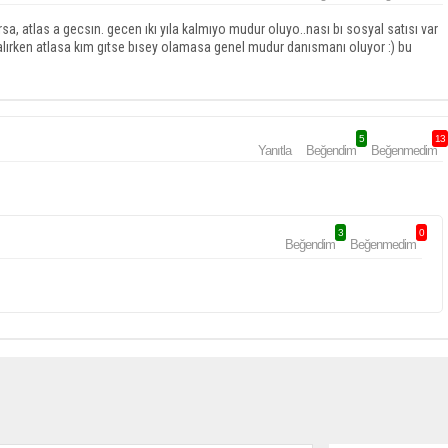
 atlas a gecsın. gecen ıkı yıla kalmıyo mudur oluyo..nası bı sosyal satısı var
alırken atlasa kım gıtse bısey olamasa genel mudur danısmanı oluyor :) bu
5
13
Yanıtla
Beğendim
Beğenmedim
3
0
Beğendim
Beğenmedim