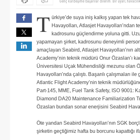
seabird icin akillica bir tercih olmus. Onur atlas'a v
hem kendisi kazanir hem de sirketine cok sey kazand
Eski çalışma arkadaşımız olarak bitmek tükenmek bil
T
Atlastan tanıdıgım kadarıyla başarılı, çalışkan, giri
ürkiye’de suya iniş kalkış yapan tek hav
olsun
sunu anladım canı yukselmek ısteyen ne kadar dunku
satısı var sırketın anlamadım. sektorde yıllarca dı
Ne çok zorunuza gidiyor ya
Havayolları, Atlasjet Havayolları’ndan t
oluyor :) bu arada onura basarılar...o da dusmus ate
Ben onu bunu bilmem Atlasjet den ayrılıp yeri dolmaya
kadrosunu güçlendirme yoluna gitti. Uz
ve konuşulur. Atlasjet çalışanı
atlasjet son 1 yilda cok kan kaybetti. benim bildikler
alacaklari yerlere gittiler. kalan ekipte profosyonel
Yusuf İ. K. isimli bir kabin memuru tanıyor musunuz
yapamayan şirket, kadrosunu deneyimli person
gercekten perisan. o kisiler de pek yakinda giderler 
Cok güzel yazi olmuş, Kanadali pilotlar, Kürsad ve Ism
amaçlayan Seabird, Atlasjet Havayolları’nın alt 
lessor'lere. her sivil havacilik bulgusunda kelle ara
Genç kardeşime başarılar dilerim. Bir uyarı; havacılı
Academy’nin teknik müdürü Onur Özaslan’ı kadr
biletin vergisinin derdinde. afa saati uc kurus para
disiplininden ve prensiplerinden ödün vermeden, taş
akademi. sn. orhan coskun cok degerli ve bilgili b
layığıyla yapmaya bak. Allah yardımcın olsun. Gevur İ
Üniversitesi Uçak Mühendisliği mezunu olan Özas
duymamis.onur bey'e basarilar diliyor, seabird'u de 
Havayolları’nda çalıştı. Başarılı çalışmaları il
Atlantic Flight Academy’nin teknik müdürlüğüne
Part-145, MME, Fuel Tank Safety, ISO 9001: Ka
Diamond DA20 Maintenance Familiarization Tra
Özaslan bundan sonar enerjisini Seabird Havay
Öte yandan Seabird Havayolları’nın SGK borçlar
şirketin geçtiğimiz hafta bu borcunu kapattığı if