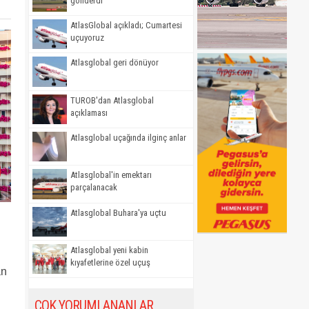
gönderdi
AtlasGlobal açıkladı; Cumartesi
uçuyoruz
Atlasglobal geri dönüyor
TUROB'dan Atlasglobal
açıklaması
Atlasglobal uçağında ilginç anlar
Atlasglobal'in emektarı
parçalanacak
Atlasglobal Buhara'ya uçtu
Atlasglobal yeni kabin
kıyafetlerine özel uçuş
an
ÇOK YORUMLANANLAR