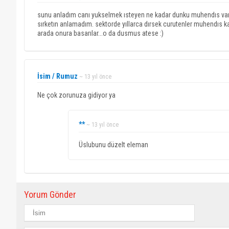
sunu anladım canı yukselmek ısteyen ne kadar dunku muhendıs varsa,
sırketın anlamadım. sektorde yıllarca dırsek curutenler muhendıs k
arada onura basarılar...o da dusmus atese :)
İsim / Rumuz
~ 13 yıl önce
Ne çok zorunuza gidiyor ya
**
~ 13 yıl önce
Üslubunu düzelt eleman
Yorum Gönder