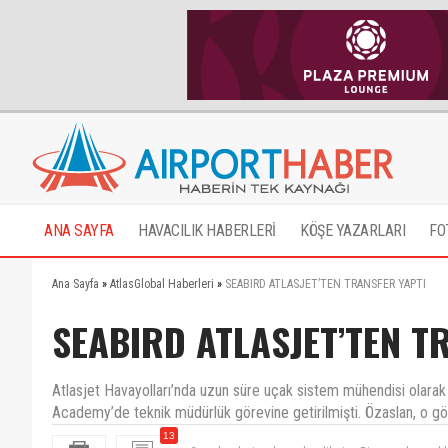
ANA SAYFA
HAVACILIK HABERLERİ
KÖŞE YAZARLARI
FO
Ana Sayfa
»
AtlasGlobal Haberleri
»
SEABIRD ATLASJET’TEN TRANSFER YAPTI
SEABIRD ATLASJET’TEN T
Atlasjet Havayolları’nda uzun süre uçak sistem mühendisi olarak g
Academy’de teknik müdürlük görevine getirilmişti. Özaslan, o gör
13