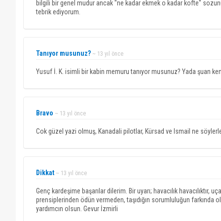
bilgili bir genel mudur ancak "ne kadar ekmek o kadar kofte" sozun
tebrik ediyorum.
Tanıyor musunuz?
~ 13 yıl önce
Yusuf İ. K. isimli bir kabin memuru tanıyor musunuz? Yada şuan ken
Bravo
~ 13 yıl önce
Cok güzel yazi olmuş, Kanadali pilotlar, Kürsad ve Ismail ne söylerle
Dikkat
~ 13 yıl önce
Genç kardeşime başarılar dilerim. Bir uyarı; havacılık havacılıktır, u
prensiplerinden ödün vermeden, taşıdığın sorumluluğun farkında ola
yardımcın olsun. Gevur İzmirli