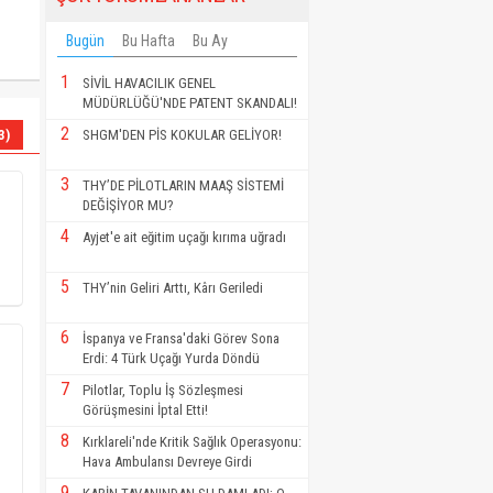
Bugün
Bu Hafta
Bu Ay
1
SİVİL HAVACILIK GENEL
MÜDÜRLÜĞÜ'NDE PATENT SKANDALI!
2
3)
SHGM'DEN PİS KOKULAR GELİYOR!
3
THY’DE PİLOTLARIN MAAŞ SİSTEMİ
DEĞİŞİYOR MU?
4
Ayjet'e ait eğitim uçağı kırıma uğradı
5
THY’nin Geliri Arttı, Kârı Geriledi
6
İspanya ve Fransa'daki Görev Sona
Erdi: 4 Türk Uçağı Yurda Döndü
7
Pilotlar, Toplu İş Sözleşmesi
Görüşmesini İptal Etti!
8
Kırklareli'nde Kritik Sağlık Operasyonu:
Hava Ambulansı Devreye Girdi
9