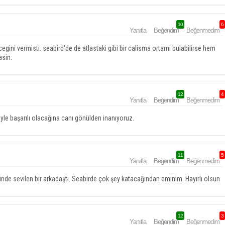
10
6
Yanıtla
Beğendim
Beğenmedim
ecegini vermisti. seabird'de de atlastaki gibi bir calisma ortami bulabilirse hem
asin.
12
4
Yanıtla
Beğendim
Beğenmedim
le başarılı olacağına canı gönülden inanıyoruz.
11
5
Yanıtla
Beğendim
Beğenmedim
esinde sevilen bir arkadaştı. Seabirde çok şey katacağından eminim. Hayırlı olsun
12
3
Yanıtla
Beğendim
Beğenmedim