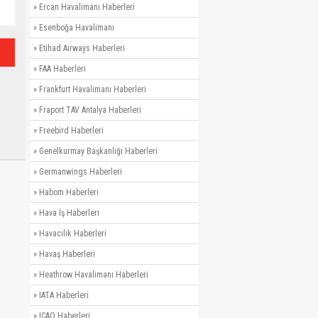
»
Ercan Havalimanı Haberleri
»
Esenboğa Havalimanı
»
Etihad Airways Haberleri
»
FAA Haberleri
»
Frankfurt Havalimanı Haberleri
»
Fraport TAV Antalya Haberleri
»
Freebird Haberleri
»
Genelkurmay Başkanlığı Haberleri
»
Germanwings Haberleri
»
Habom Haberleri
»
Hava İş Haberleri
»
Havacılık Haberleri
»
Havaş Haberleri
»
Heathrow Havalimanı Haberleri
»
IATA Haberleri
»
ICAO Haberleri