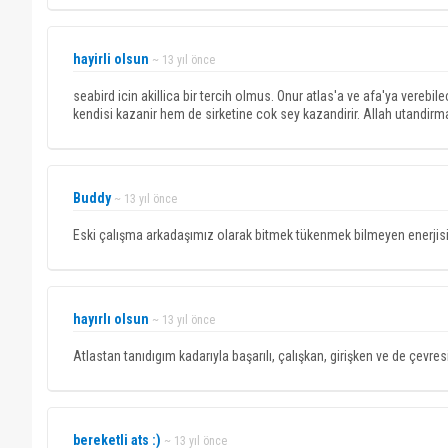
hayirli olsun
~ 13 yıl önce
seabird icin akillica bir tercih olmus. Onur atlas'a ve afa'ya verebil
kendisi kazanir hem de sirketine cok sey kazandirir. Allah utandirm
Buddy
~ 13 yıl önce
Eski çalışma arkadaşımız olarak bitmek tükenmek bilmeyen enerjisiy
hayırlı olsun
~ 13 yıl önce
Atlastan tanıdıgım kadarıyla başarılı, çalışkan, girişken ve de çevr
bereketli ats :)
~ 13 yıl önce