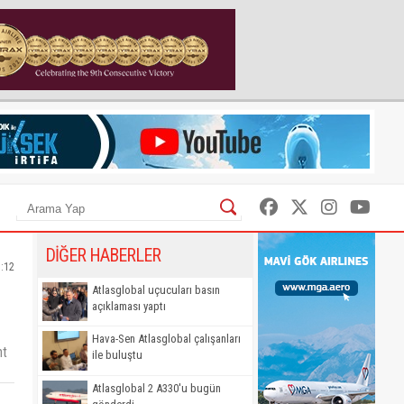
DİĞER HABERLER
7:12
Atlasglobal uçucuları basın
açıklaması yaptı
Hava-Sen Atlasglobal çalışanları
ht
ile buluştu
Atlasglobal 2 A330'u bugün