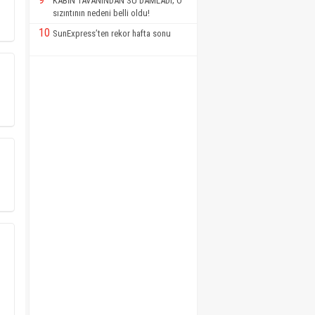
KABİN TAVANINDAN SU DAMLADI; O
sızıntının nedeni belli oldu!
10
SunExpress’ten rekor hafta sonu