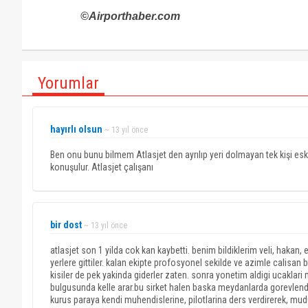
©Airporthaber.com
Yorumlar
hayırlı olsun
~ 13 yıl önce
Ben onu bunu bilmem Atlasjet den ayrılıp yeri dolmayan tek kişi eski
konuşulur. Atlasjet çalışanı
bir dost
~ 13 yıl önce
atlasjet son 1 yilda cok kan kaybetti. benim bildiklerim veli, hakan, e
yerlere gittiler. kalan ekipte profosyonel sekilde ve azimle calisan
kisiler de pek yakinda giderler zaten. sonra yonetim aldigi ucaklari mo
bulgusunda kelle arar.bu sirket halen baska meydanlarda gorevlendird
kurus paraya kendi muhendislerine, pilotlarina ders verdirerek, mud