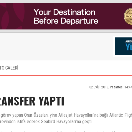
TO GALERİ
02 Eylül 2013, Pazartesi 14:4
RANSFER YAPTI
örev yapan Onur Özaslan, yine Atlasjet Havayolları’na bağlı Atlantic Flig
evinden istifa ederek Seabird Havayolları’na geçti...