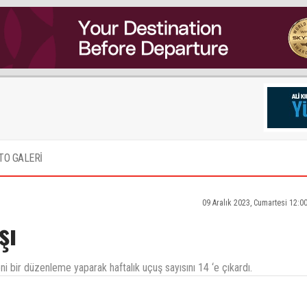
TO GALERİ
09 Aralık 2023, Cumartesi 12:0
şı
i bir düzenleme yaparak haftalık uçuş sayısını 14 ‘e çıkardı.
ı arttirilsin diye doğu olduğu için çifte standartmi uygulaniyor,yıllardır dile getiriliyor