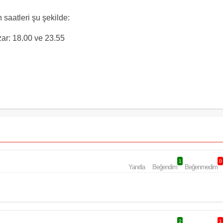
saatleri şu şekilde:
r: 18.00 ve 23.55
1
0
Yanıtla
Beğendim
Beğenmedim
2
1