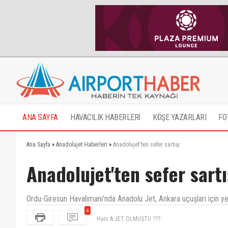
ANA SAYFA
HAVACILIK HABERLERİ
KÖŞE YAZARLARI
FO
Ana Sayfa
»
Anadolujet Haberleri
»
Anadolujet'ten sefer sartışı
Anadolujet'ten sefer sartı
Ordu-Giresun Havalimanı’nda Anadolu Jet, Ankara uçuşları için yen
Hani A JET OLMUŞTU ???
4
Vana noldu arkadas,defalarca talep edildi sefer sayılar