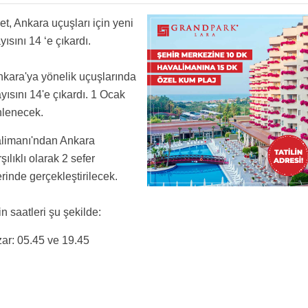
ip alakadar olan yok.iste ben burda art niyet ararım
birer kaz olarak gören terminal işleticisinin işine yarar
, Ankara uçuşları için yeni
ısını 14 ‘e çıkardı.
kara'ya yönelik uçuşlarında
yısını 14'e çıkardı. 1 Ocak
nlenecek.
alimanı'ndan Ankara
lıklı olarak 2 sefer
inde gerçekleştirilecek.
 saatleri şu şekilde:
r: 05.45 ve 19.45