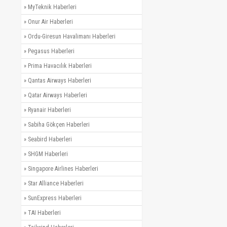
»
MyTeknik Haberleri
»
Onur Air Haberleri
»
Ordu-Giresun Havalimanı Haberleri
»
Pegasus Haberleri
»
Prima Havacılık Haberleri
»
Qantas Airways Haberleri
»
Qatar Airways Haberleri
»
Ryanair Haberleri
»
Sabiha Gökçen Haberleri
»
Seabird Haberleri
»
SHGM Haberleri
»
Singapore Airlines Haberleri
»
Star Alliance Haberleri
»
SunExpress Haberleri
»
TAI Haberleri