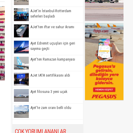
AJet'in İstanbul-Rotterdam
seferleri başladı
AJet'ten iftar ve sahur ikramı
Ajet Edremit uçuşları için geri
sayıma geçti
Ajet'ten Ramazan kampanyası
AJet IATA sertifikasını aldı
Ajet filosuna 3 yeni uçak
Ajet'te zam oranı belli oldu
ÇOK YORUMLANANLAR