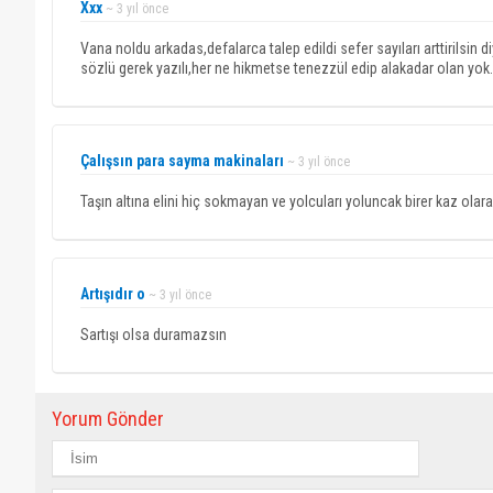
Xxx
~ 3 yıl önce
Vana noldu arkadas,defalarca talep edildi sefer sayıları arttirilsin di
sözlü gerek yazılı,her ne hikmetse tenezzül edip alakadar olan yok.
Çalışsın para sayma makinaları
~ 3 yıl önce
Taşın altına elini hiç sokmayan ve yolcuları yoluncak birer kaz olarak
Artışıdır o
~ 3 yıl önce
Sartışı olsa duramazsın
Yorum Gönder