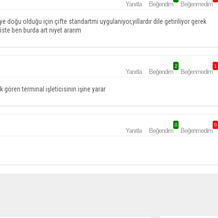
Yanıtla
Beğendim
Beğenmedim
ye doğu olduğu için çifte standartmi uygulaniyor,yıllardır dile getiriliyor gerek
iste ben burda art niyet ararım
2
1
Yanıtla
Beğendim
Beğenmedim
 gören terminal işleticisinin işine yarar
0
0
Yanıtla
Beğendim
Beğenmedim