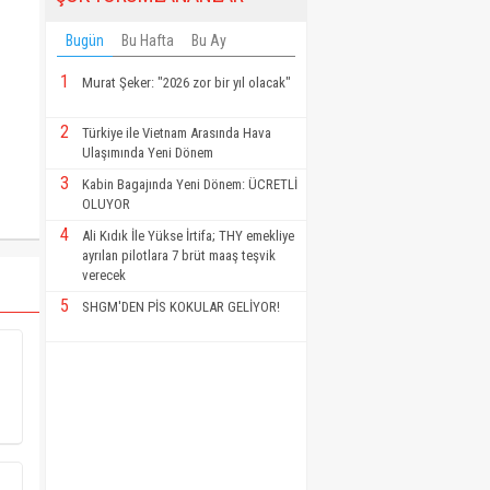
Bugün
Bu Hafta
Bu Ay
1
Murat Şeker: "2026 zor bir yıl olacak"
2
Türkiye ile Vietnam Arasında Hava
Ulaşımında Yeni Dönem
3
Kabin Bagajında Yeni Dönem: ÜCRETLİ
OLUYOR
4
Ali Kıdık İle Yükse İrtifa; THY emekliye
ayrılan pilotlara 7 brüt maaş teşvik
verecek
5
SHGM'DEN PİS KOKULAR GELİYOR!