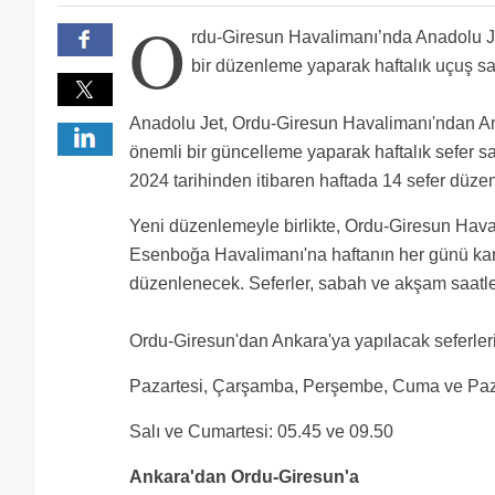
gerek sözlü gerek yazılı,her ne hikmetse tenezzül ed
Taşın altına elini hiç sokmayan ve yolcuları yoluncak 
O
Sartışı olsa duramazsın
rdu-Giresun Havalimanı’nda Anadolu Jet
bir düzenleme yaparak haftalık uçuş say
Anadolu Jet, Ordu-Giresun Havalimanı'ndan An
önemli bir güncelleme yaparak haftalık sefer sa
2024 tarihinden itibaren haftada 14 sefer düze
Yeni düzenlemeyle birlikte, Ordu-Giresun Hav
Esenboğa Havalimanı'na haftanın her günü karşı
düzenlenecek. Seferler, sabah ve akşam saatler
Ordu-Giresun'dan Ankara'ya yapılacak seferlerin
Pazartesi, Çarşamba, Perşembe, Cuma ve Paza
Salı ve Cumartesi: 05.45 ve 09.50
Ankara'dan Ordu-Giresun'a