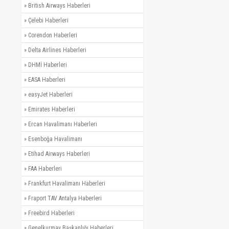
»
British Airways Haberleri
»
Çelebi Haberleri
»
Corendon Haberleri
»
Delta Airlines Haberleri
»
DHMİ Haberleri
»
EASA Haberleri
»
easyJet Haberleri
»
Emirates Haberleri
»
Ercan Havalimanı Haberleri
»
Esenboğa Havalimanı
»
Etihad Airways Haberleri
»
FAA Haberleri
»
Frankfurt Havalimanı Haberleri
»
Fraport TAV Antalya Haberleri
»
Freebird Haberleri
»
Genelkurmay Başkanlığı Haberleri