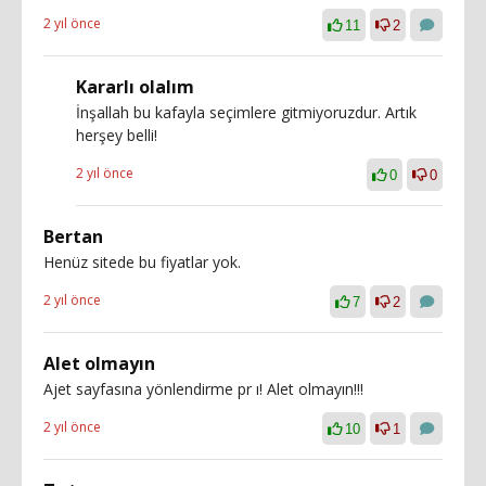
2 yıl önce
11
2
Kararlı olalım
İnşallah bu kafayla seçimlere gitmiyoruzdur. Artık
herşey belli!
2 yıl önce
0
0
Bertan
Henüz sitede bu fiyatlar yok.
2 yıl önce
7
2
Alet olmayın
Ajet sayfasına yönlendirme pr ı! Alet olmayın!!!
2 yıl önce
10
1