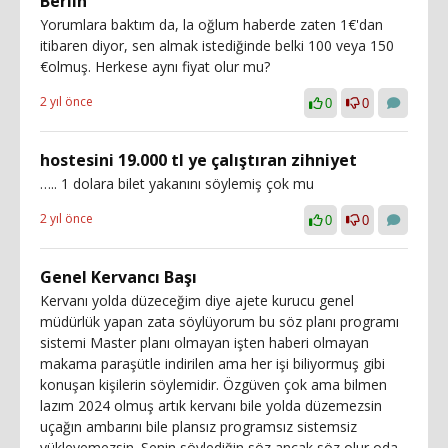
Berlin
Yorumlara baktım da, la oğlum haberde zaten 1€'dan
itibaren diyor, sen almak istediğinde belki 100 veya 150
€olmuş. Herkese aynı fiyat olur mu?
2 yıl önce
0
0
hostesini 19.000 tl ye çalıştıran zihniyet
….. 1 dolara bilet yakanını söylemiş çok mu
2 yıl önce
0
0
Genel Kervancı Başı
Kervanı yolda düzeceğim diye ajete kurucu genel
müdürlük yapan zata söylüyorum bu söz planı programı
sistemi Master planı olmayan işten haberi olmayan
makama paraşütle indirilen ama her işi biliyormuş gibi
konuşan kişilerin söylemidir. Özgüven çok ama bilmen
lazım 2024 olmuş artık kervanı bile yolda düzemezsin
uçağın ambarını bile plansız programsız sistemsiz
yükleyemezsin. Senin söylediğin söz ancak söz olur oda