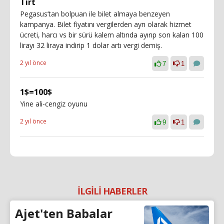
Tırt
Pegasus’tan bolpuan ile bilet almaya benzeyen
kampanya. Bilet fiyatını vergilerden ayrı olarak hizmet
ücreti, harcı vs bir sürü kalem altında ayırıp son kalan 100
lirayı 32 liraya indirip 1 dolar artı vergi demiş.
2 yıl önce
7
1
1$=100$
Yine ali-cengiz oyunu
2 yıl önce
9
1
İLGİLİ HABERLER
Ajet'ten Babalar