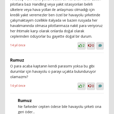
pilotlara bazı Handling veya yakıt istasyonları belirli
ülkelere veya hava yolları ile anlaşması olmadığı için
kredili yakıt veremezler ben özel bir havayolu şirketinde
çalışmaktayım özellikle italyada ve bazen rusyada her
havalimanında olmasa pilotlarımaza nakit para veriyoruz
her ihtimale karşı olarak onlarda doğal olarak
ceplerinden ödüyorlar bu gayette doğal bir durum.
14 yıl önce
2
0
Rumuz
O para acaba kaptanın kendi parasımı yoksa bu gibi
durumlar için havayolu o parayı uçakta bulunduruyor
olamazmı?
14 yıl önce
7
0
Rumuz
Ne farkeder cepten ödese bile havayolu şirketi ona
geri öder...