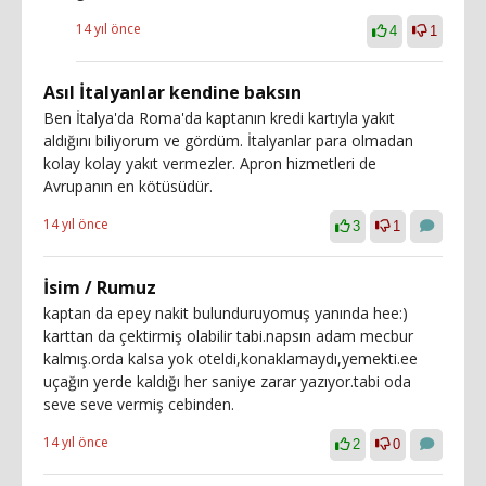
14 yıl önce
4
1
Asıl İtalyanlar kendine baksın
Ben İtalya'da Roma'da kaptanın kredi kartıyla yakıt
aldığını biliyorum ve gördüm. İtalyanlar para olmadan
kolay kolay yakıt vermezler. Apron hizmetleri de
Avrupanın en kötüsüdür.
14 yıl önce
3
1
İsim / Rumuz
kaptan da epey nakit bulunduruyomuş yanında hee:)
karttan da çektirmiş olabilir tabi.napsın adam mecbur
kalmış.orda kalsa yok oteldi,konaklamaydı,yemekti.ee
uçağın yerde kaldığı her saniye zarar yazıyor.tabi oda
seve seve vermiş cebinden.
14 yıl önce
2
0