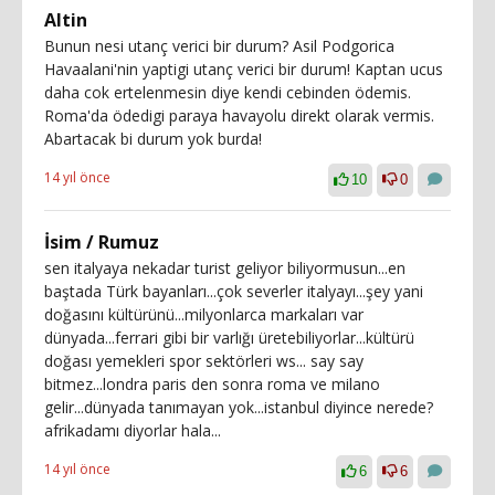
Altin
Bunun nesi utanç verici bir durum? Asil Podgorica
Havaalani'nin yaptigi utanç verici bir durum! Kaptan ucus
daha cok ertelenmesin diye kendi cebinden ödemis.
Roma'da ödedigi paraya havayolu direkt olarak vermis.
Abartacak bi durum yok burda!
14 yıl önce
10
0
İsim / Rumuz
sen italyaya nekadar turist geliyor biliyormusun...en
baştada Türk bayanları...çok severler italyayı...şey yani
doğasını kültürünü...milyonlarca markaları var
dünyada...ferrari gibi bir varlığı üretebiliyorlar...kültürü
doğası yemekleri spor sektörleri ws... say say
bitmez...londra paris den sonra roma ve milano
gelir...dünyada tanımayan yok...istanbul diyince nerede?
afrikadamı diyorlar hala...
14 yıl önce
6
6