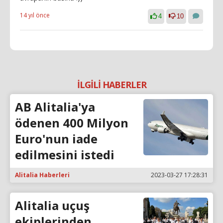
14 yıl önce
4
10
İLGİLİ HABERLER
AB Alitalia'ya
ödenen 400 Milyon
Euro'nun iade
edilmesini istedi
Alitalia Haberleri
2023-03-27 17:28:31
Alitalia uçuş
ekiplerinden