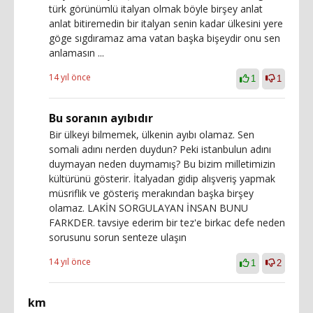
türk görünümlü italyan olmak böyle birşey anlat
anlat bitiremedin bir italyan senin kadar ülkesini yere
göge sıgdıramaz ama vatan başka bişeydir onu sen
anlamasın ...
14 yıl önce
1
1
Bu soranın ayıbıdır
Bir ülkeyi bilmemek, ülkenin ayıbı olamaz. Sen
somali adını nerden duydun? Peki istanbulun adını
duymayan neden duymamış? Bu bizim milletimizin
kültürünü gösterir. İtalyadan gidip alışveriş yapmak
müsriflik ve gösteriş merakından başka birşey
olamaz. LAKİN SORGULAYAN İNSAN BUNU
FARKDER. tavsiye ederim bir tez'e birkac defe neden
sorusunu sorun senteze ulaşın
14 yıl önce
1
2
km