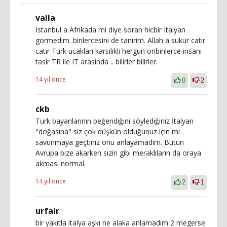
valla
Istanbul a Afrikada mi diye soran hicbir Italyan
gormedim. binlercesini de tanirim. Allah a sukur catir
catir Turk ucaklari karsilikli hergun onbinlerce insani
tasir TR ile IT arasinda .. bilirler bilirler.
14 yıl önce
0
2
ckb
Türk bayanlarının beğendiğini söylediğiniz İtalyan
"doğasına" siz çok düşkün olduğunuz için mi
savunmaya geçtiniz onu anlayamadım. Bütün
Avrupa bize akarken sizin gibi meraklıların da oraya
akması normal.
14 yıl önce
2
1
urfair
bir yakıtla italya aşkı ne alaka anlamadım 2 megerse