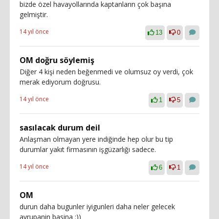
bizde özel havayollarında kaptanların çok başına
gelmiştir.
14 yıl önce
13
0
OM doğru söylemiş
Diğer 4 kişi neden beğenmedi ve olumsuz oy verdi, çok
merak ediyorum doğrusu.
14 yıl önce
1
5
sasılacak durum deil
Anlaşman olmayan yere indiğinde hep olur bu tip
durumlar yakıt firmasının işgüzarlığı sadece.
14 yıl önce
6
1
OM
durun daha bugunler iyigunleri daha neler gelecek
avrupanin basina :))