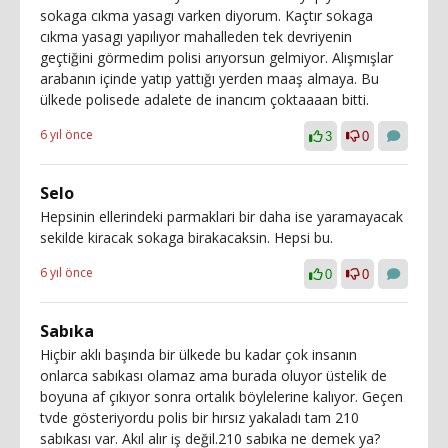
sokaga cıkma yasagı varken diyorum. Kaçtır sokaga
cıkma yasagı yapılıyor mahalleden tek devriyenin
geçtiğini görmedim polisi arıyorsun gelmiyor. Alışmışlar
arabanın içinde yatıp yattığı yerden maaş almaya. Bu
ülkede polisede adalete de inancım çoktaaaan bitti.
6 yıl önce
3
0
Selo
Hepsinin ellerindeki parmaklari bir daha ise yaramayacak
sekilde kiracak sokaga birakacaksin. Hepsi bu.
6 yıl önce
0
0
Sabıka
Hiçbir aklı başında bir ülkede bu kadar çok insanın
onlarca sabıkası olamaz ama burada oluyor üstelik de
boyuna af çıkıyor sonra ortalık böylelerine kalıyor. Geçen
tvde gösteriyordu polis bir hırsız yakaladı tam 210
sabıkası var. Akıl alır iş değil.210 sabıka ne demek ya?