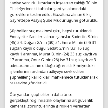
saniye yansıdı. Hırsızların inşaattan çaldığı 70 bin
TL değerindeki kablolar şantiye alanındaki
görevlilere teslim edildi. Gözaltına alınan 6 kişi
Gayrettepe Asayiş Şube Müdürlüğüne götürüldü.
Şüpheliler suç makinesi çıktı, hepsi tutuklandı
Emniyette ifadeleri alınan şahıslar Sadettin B.'nin
(45) 34, Doğan G.'nin (30) 31, Emre M.'nin (24) 31
suçtan kaydı olduğu, Sedat G.'nin (33) 16 suç
kaydı 1 aranma, Murat B.'nin (24) 33 suç kaydı ve
17 aranma, Onur G.'nin (26) ise 31 suç kaydı ve 3
adet aranmasının olduğu öğrenildi. Emniyetteki
işlemlerinin ardından adliyeye sevk edilen
şüpheliler çıkarıldıkları mahkemece tutuklanarak
cezaevine gönderildi.
Öte yandan şüphelilerin daha önce
gerçekleştirdiği hırsızlık olaylarına ait güvenlik
kamerası görüntülerinde girdikleri yerlerden