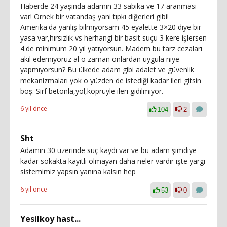
Haberde 24 yaşında adamın 33 sabıka ve 17 aranması
var! Örnek bir vatandaş yani tıpkı diğerleri gibi!
Amerika'da yanlış bilmiyorsam 45 eyalette 3×20 diye bir
yasa var,hırsızlık vs herhangi bir basit suçu 3 kere işlersen
4.de minimum 20 yıl yatıyorsun. Madem bu tarz cezaları
akıl edemiyoruz al o zaman onlardan uygula niye
yapmıyorsun? Bu ülkede adam gibi adalet ve güvenlik
mekanizmaları yok o yüzden de istediği kadar ileri gitsin
boş. Sırf betonla,yol,köprüyle ileri gidilmiyor.
6 yıl önce
104
2
Sht
Adamın 30 üzerinde suç kaydı var ve bu adam şimdiye
kadar sokakta kayıtlı olmayan daha neler vardır işte yargı
sistemimiz yapsın yanına kalsın hep
6 yıl önce
53
0
Yesilkoy hast...