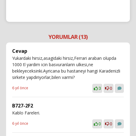
YORUMLAR (13)
Cevap
Yukardaki hirsiz,asagidaki hirsiz,Ferrari araban olupda
1000 tl yardim icin basvuranlarin ulkesi,ne
bekleyeceksinki.Ayricana bu hastaneyi hangi Karadenizli
sirkete yapdiriyorlar,bilen varmi?
6 yıl önce
3
0
B727-2F2
Kablo Fareleri.
6 yıl önce
0
0