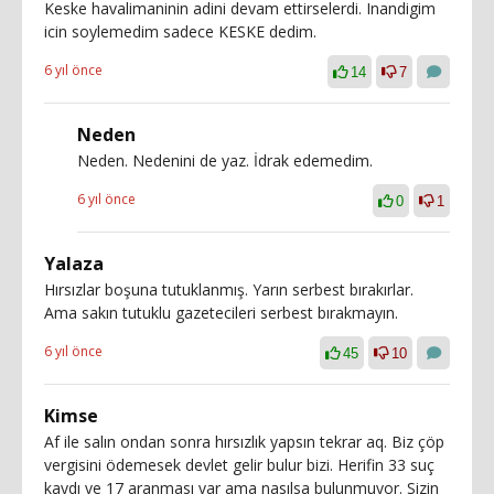
Keske havalimaninin adini devam ettirselerdi. Inandigim
icin soylemedim sadece KESKE dedim.
6 yıl önce
14
7
Neden
Neden. Nedenini de yaz. İdrak edemedim.
6 yıl önce
0
1
Yalaza
Hırsızlar boşuna tutuklanmış. Yarın serbest bırakırlar.
Ama sakın tutuklu gazetecileri serbest bırakmayın.
6 yıl önce
45
10
Kimse
Af ile salın ondan sonra hırsızlık yapsın tekrar aq. Biz çöp
vergisini ödemesek devlet gelir bulur bizi. Herifin 33 suç
kaydı ve 17 aranması var ama nasılsa bulunmuyor. Sizin