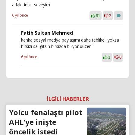
adaletinizi...seveyim.
6 yıl önce
61
2
Fatih Sultan Mehmed
kanka sosyal medya paylaşımı daha tehlikeli yoksa
hırsızı sal gitsin hırsızda biliyor düzeni
6 yıl önce
1
0
İLGİLİ HABERLER
Yolcu fenalaştı pilot
AHL'ye inişte
öncelik istedi