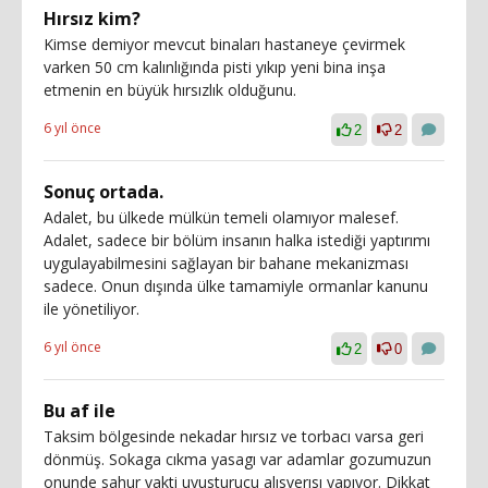
Hırsız kim?
Kimse demiyor mevcut binaları hastaneye çevirmek
varken 50 cm kalınlığında pisti yıkıp yeni bina inşa
etmenin en büyük hırsızlık olduğunu.
6 yıl önce
2
2
Sonuç ortada.
Adalet, bu ülkede mülkün temeli olamıyor malesef.
Adalet, sadece bir bölüm insanın halka istediği yaptırımı
uygulayabilmesini sağlayan bir bahane mekanizması
sadece. Onun dışında ülke tamamiyle ormanlar kanunu
ile yönetiliyor.
6 yıl önce
2
0
Bu af ile
Taksim bölgesinde nekadar hırsız ve torbacı varsa geri
dönmüş. Sokaga cıkma yasagı var adamlar gozumuzun
onunde sahur vakti uyusturucu alısverısı yapıyor. Dikkat