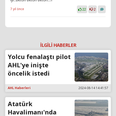
7 yıl önce
22
2
İLGİLİ HABERLER
Yolcu fenalaştı pilot
AHL'ye inişte
öncelik istedi
AHL Haberleri
2024-08-14 14:41:57
Atatürk
Havalimanı'nda