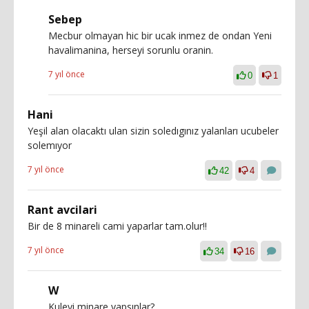
Sebep
Mecbur olmayan hic bir ucak inmez de ondan Yeni
havalimanina, herseyi sorunlu oranin.
7 yıl önce
0
1
Hani
Yeşil alan olacaktı ulan sizin soledıgınız yalanları ucubeler
solemıyor
7 yıl önce
42
4
Rant avcilari
Bir de 8 minareli cami yaparlar tam.olur!!
7 yıl önce
34
16
W
Kuleyi minare yapsınlar?