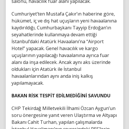
salonu, havacılık fuar alanı yapılacak.
Cumhuriyet’ten Mustafa Çakır’ın haberine göre,
hükümet, iç ve dış hat uçuşların yeni havaalanına
kaydırıldığı, Cumhurbaşkanı Tayyip Erdoğan’ın
seyahatlerinde kullanmaya devam ettiği
İstanbul’daki Atatürk Havaalanı’na “Airport
Hotel” yapacak. Genel havacılık ve kargo
uçuşlarının yapılacağı havaalanına ayrıca fuar
alanı da inşa edilecek. Ancak aynı aks üzerinde
oldukları için Atatürk ile İstanbul
havaalanlarından aynı anda iniş kalkış
yapılamayacak.
BAKAN RİSK TESPİT EDİLMEDİĞİNİ SAVUNDU
CHP Tekirdağ Milletvekili İlhami Özcan Aygun’un
soru önergesine yanıt veren Ulaştırma ve Altyapı
Bakanı Cahit Turhan, yapılan çalışmalarda
İstanbul Havalimanı’nın çevresindeki RES’lerin