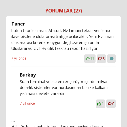
YORUMLAR (27)
Taner
butun teorıler farazi Ataturk Hv Lımanı tekrar yenılenıp
ılave pistlerle ululararası trafıge acılacaktır. Yenı Hv lımanı
uluslararası krıterlere uygun degıl .zaten şu anda
Uluslararası cıvıl Hv cılık teskılatı rapor hazırlıyor.
7 yıl önce
11
5
Burkay
Şuan terminal ve sistemler çürüyor içerde milyar
dolarlık sistemler var hurdasından bi ülke kalkanır
yıkılması devlete zarardir
7 yıl önce
1
0
...
Hala üç beş kırıntı için bu adamların peşinde koşup