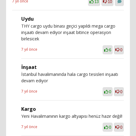
7 yıl önce
13
10
Uydu
THY cargo uydu binası geçici yapıldı mega cargo
inşaatı devam ediyor ınşaat bitince operasyon
birlesicek
7 yıl önce
6
0
İnşaat
İstanbul havalimanında hala cargo tesisleri inşaatı
devam ediyor
7 yıl önce
0
0
Kargo
Yeni Havalimanının kargo altyapısı henüz hazır değil!
7 yıl önce
0
0