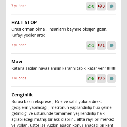
7 yıl önce
0
0
HALT STOP
Orasi orman olmali. Insanlarin beynine oksijen gitsin.
Kafayi yediler artik
7 yıl önce
1
1
Mavi
Katar'a satılan havaalanının kararını tabiki katar verir ‼️‼️‼️‼️‼️
7 yıl önce
5
0
Zenginlik
Burası basın eksprese , E5 e ve sahil yoluna direkt
geçişlerin yapılacağı , metronun yapılandırılıp hub şeline
getirildiği ve üstününde tamamen yeşillendirilip halkı
açılabileceği müthiş bir aks olabilir .. altta raylı bir merkez
ve yollar , üstte ise yüzbin ağacın konuşlanacağı bir kent