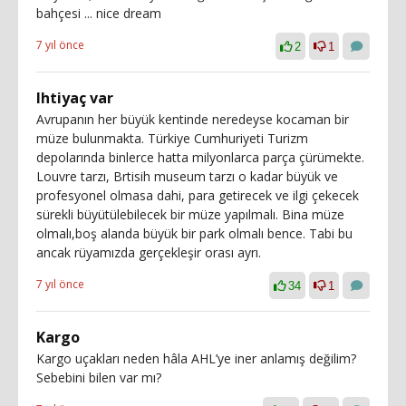
bahçesi ... nice dream
7 yıl önce
2
1
Ihtiyaç var
Avrupanın her büyük kentinde neredeyse kocaman bir
müze bulunmakta. Türkiye Cumhuriyeti Turizm
depolarında binlerce hatta milyonlarca parça çürümekte.
Louvre tarzı, Brtisih museum tarzı o kadar büyük ve
profesyonel olmasa dahi, para getirecek ve ilgi çekecek
sürekli büyütülebilecek bir müze yapılmalı. Bina müze
olmalı,boş alanda büyük bir park olmalı bence. Tabi bu
ancak rüyamızda gerçekleşir orası ayrı.
7 yıl önce
34
1
Kargo
Kargo uçakları neden hâla AHL’ye iner anlamış değilim?
Sebebini bilen var mı?