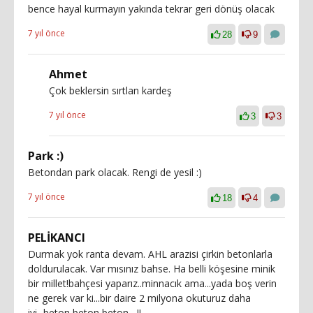
bence hayal kurmayın yakında tekrar geri dönüş olacak
7 yıl önce
28
9
Ahmet
Çok beklersin sırtlan kardeş
7 yıl önce
3
3
Park :)
Betondan park olacak. Rengi de yesil :)
7 yıl önce
18
4
PELİKANCI
Durmak yok ranta devam. AHL arazisi çirkin betonlarla
doldurulacak. Var mısınız bahse. Ha belli köşesine minik
bir millet!bahçesi yaparız..minnacık ama...yada boş verin
ne gerek var ki...bir daire 2 milyona okuturuz daha
iyi...beton beton beton....!!