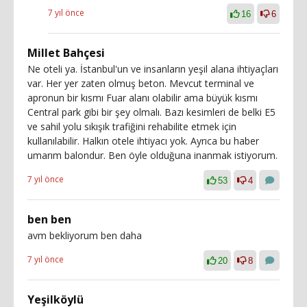
7 yıl önce
16
6
Millet Bahçesi
Ne oteli ya. İstanbul'un ve insanların yeşil alana ihtiyaçları
var. Her yer zaten olmuş beton. Mevcut terminal ve
apronun bir kısmı Fuar alanı olabilir ama büyük kısmı
Central park gibi bir şey olmalı. Bazı kesimleri de belki E5
ve sahil yolu sıkışık trafiğini rehabilite etmek için
kullanılabilir. Halkın otele ihtiyacı yok. Ayrıca bu haber
umarım balondur. Ben öyle olduğuna inanmak istiyorum.
7 yıl önce
53
4
ben ben
avm bekliyorum ben daha
7 yıl önce
20
8
Yeşilköylü