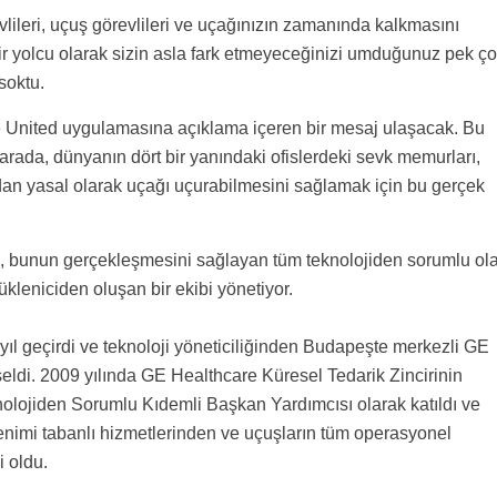
vlileri, uçuş görevlileri ve uçağınızın zamanında kalkmasını
bir yolcu olarak sizin asla fark etmeyeceğinizi umduğunuz pek ç
soktu.
ve United uygulamasına açıklama içeren bir mesaj ulaşacak. Bu
arada, dünyanın dört bir yanındaki ofislerdeki sevk memurları,
dan yasal olarak uçağı uçurabilmesini sağlamak için bu gerçek
, bunun gerçekleşmesini sağlayan tüm teknolojiden sorumlu ol
kleniciden oluşan bir ekibi yönetiyor.
ıl geçirdi ve teknoloji yöneticiliğinden Budapeşte merkezli GE
ldi. 2009 yılında GE Healthcare Küresel Tedarik Zincirinin
knolojiden Sorumlu Kıdemli Başkan Yardımcısı olarak katıldı ve
enimi tabanlı hizmetlerinden ve uçuşların tüm operasyonel
i oldu.