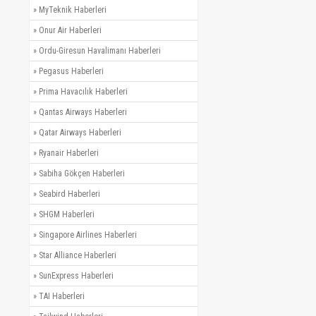
»
MyTeknik Haberleri
»
Onur Air Haberleri
»
Ordu-Giresun Havalimanı Haberleri
»
Pegasus Haberleri
»
Prima Havacılık Haberleri
»
Qantas Airways Haberleri
»
Qatar Airways Haberleri
»
Ryanair Haberleri
»
Sabiha Gökçen Haberleri
»
Seabird Haberleri
»
SHGM Haberleri
»
Singapore Airlines Haberleri
»
Star Alliance Haberleri
»
SunExpress Haberleri
»
TAI Haberleri