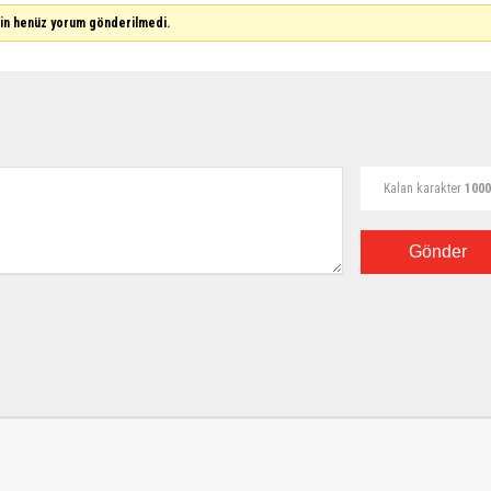
çin henüz yorum gönderilmedi.
Kalan karakter
1000
Gönder