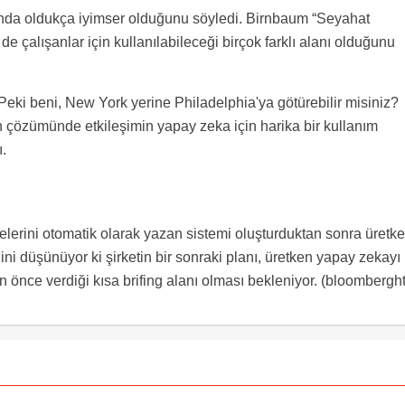
unda oldukça iyimser olduğunu söyledi. Birnbaum “Seyahat
 çalışanlar için kullanılabileceği birçok farklı alanı olduğunu
Peki beni, New York yerine Philadelphia'ya götürebilir misiniz?
ın çözümünde etkileşimin yapay zeka için harika bir kullanım
.
erini otomatik olarak yazan sistemi oluşturduktan sonra üretk
ni düşünüyor ki şirketin bir sonraki planı, üretken yapay zekayı
tan önce verdiği kısa brifing alanı olması bekleniyor. (bloomberght