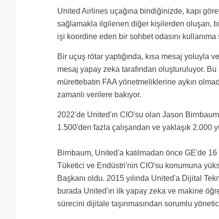
United Airlines uçağına bindiğinizde, kapı göre
sağlamakla ilgilenen diğer kişilerden oluşan, 
işi koordine eden bir sohbet odasını kullanıma 
Bir uçuş rötar yaptığında, kısa mesaj yoluyla 
mesaj yapay zeka tarafından oluşturuluyor. Bu 
mürettebatın FAA yönetmeliklerine aykırı olma
zamanlı verilere bakıyor.
2022'de United'ın CIO'su olan Jason Birnbaum
1.500'den fazla çalışandan ve yaklaşık 2.000 yü
Birnbaum, United'a katılmadan önce GE'de 16 y
Tüketici ve Endüstri'nin CIO'su konumuna yükse
Başkanı oldu. 2015 yılında United'a Dijital Te
burada United'ın ilk yapay zeka ve makine öğr
sürecini dijitale taşınmasından sorumlu yönetic