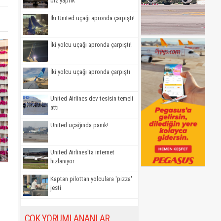
biz yaptık'
İki United uçağı apronda çarpıştı!
İki yolcu uçağı apronda çarpıştı!
İki yolcu uçağı apronda çarpıştı
United Airlines dev tesisin temeli
attı
United uçağında panik!
United Airlines'ta internet
hızlanıyor
Kaptan pilottan yolculara 'pizza'
jesti
ÇOK YORUMLANANLAR