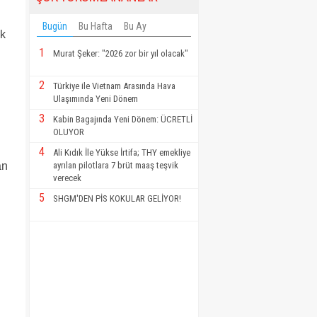
Bugün
Bu Hafta
Bu Ay
ok
1
Murat Şeker: "2026 zor bir yıl olacak"
2
Türkiye ile Vietnam Arasında Hava
Ulaşımında Yeni Dönem
3
Kabin Bagajında Yeni Dönem: ÜCRETLİ
OLUYOR
4
Ali Kıdık İle Yükse İrtifa; THY emekliye
an
ayrılan pilotlara 7 brüt maaş teşvik
verecek
5
SHGM'DEN PİS KOKULAR GELİYOR!