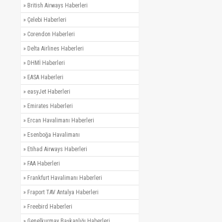
»
British Airways Haberleri
»
Çelebi Haberleri
»
Corendon Haberleri
»
Delta Airlines Haberleri
»
DHMİ Haberleri
»
EASA Haberleri
»
easyJet Haberleri
»
Emirates Haberleri
»
Ercan Havalimanı Haberleri
»
Esenboğa Havalimanı
»
Etihad Airways Haberleri
»
FAA Haberleri
»
Frankfurt Havalimanı Haberleri
»
Fraport TAV Antalya Haberleri
»
Freebird Haberleri
»
Genelkurmay Başkanlığı Haberleri