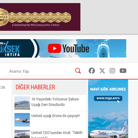
DİĞER HABERLER
8:36
16 Yaşındaki Yolcunun Şakası
Uçağı Geri Döndürdü
United uçağı Drone ile çarpıştı!
United CEO’sundan itiraf; 'Teklifi