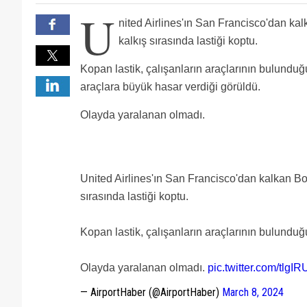
U
nited Airlines'ın San Francisco'dan k
kalkış sırasında lastiği koptu.
Kopan lastik, çalışanların araçlarının bulunduğ
araçlara büyük hasar verdiği görüldü.
Olayda yaralanan olmadı.
United Airlines'ın San Francisco'dan kalkan B
sırasında lastiği koptu.
Kopan lastik, çalışanların araçlarının bulunduğ
Olayda yaralanan olmadı.
pic.twitter.com/tlgI
— AirportHaber (@AirportHaber)
March 8, 2024