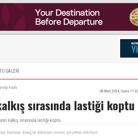
TO GALERİ
astiği koptu
08 Mart 2024, Cuma 11:2
alkış sırasında lastiği koptu
ın kalkış sırasında lastiği koptu.
kapı düşmüştü. Boeig'ler dökülüyor resmen, gerçekten dökülüyor