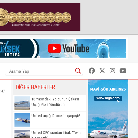
DİĞER HABERLER
2:47
16 Yaşındaki Yolcunun Şakası
Uçağı Geri Döndürdü
United uçağı Drone ile çarpıştı!
United CEO’sundan itiraf; 'Teklifi