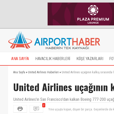
ANA SAYFA
HAVACILIK HABERLERİ
KÖŞE YAZARLARI
FO
Ana Sayfa
»
United Airlines Haberleri
»
United Airlines uçağının kalkış sırasında l
United Airlines uçağının k
United Airlines'ın San Francisco'dan kalkan Boeing 777-200 uçağın
2
Yine uçuşta kopan, düşen bir parça. Geçenlerde de 
Düzgün takın lütfen.