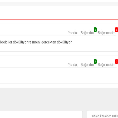
1
1
Yanıtla
Beğendim
Beğenmedim
 Boeig'ler dökülüyor resmen, gerçekten dökülüyor
4
0
Yanıtla
Beğendim
Beğenmedim
Kalan karakter
1000