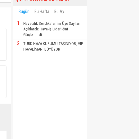
Bugün
Bu Hafta
Bu Ay
1
Havacılık Sendikalarının Üye Sayıları
Açıklandı: Hava-İş Liderliğini
Güçlendirdi
2
TÜRK HAVA KURUMU TAŞINIYOR, VIP
HAVALİMANI BÜYÜYOR