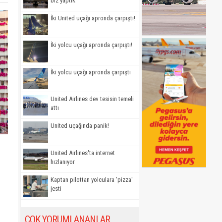
biz yaptık'
İki United uçağı apronda çarpıştı!
İki yolcu uçağı apronda çarpıştı!
İki yolcu uçağı apronda çarpıştı
United Airlines dev tesisin temeli
attı
United uçağında panik!
United Airlines'ta internet
hızlanıyor
Kaptan pilottan yolculara 'pizza'
jesti
ÇOK YORUMLANANLAR