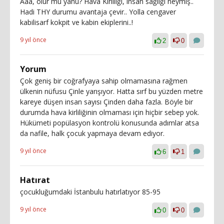
Aaa, olur mu yahu? Hava Kirliliği, insan sağlığı neymiş..
Hadi THY durumu avantaja çevir.. Yolla cengaver
kabilisarf kokpit ve kabin ekiplerini..!
9 yıl önce
2
0
Yorum
Çok geniş bir coğrafyaya sahip olmamasına rağmen
ülkenin nüfusu Çinle yarışıyor. Hatta sırf bu yüzden metre
kareye düşen insan sayısı Çinden daha fazla. Böyle bir
durumda hava kirliliğinin olmaması için hiçbir sebep yok.
Hükümeti popülasyon kontrolü konusunda adımlar atsa
da nafile, halk çocuk yapmaya devam ediyor.
9 yıl önce
6
1
Hatırat
çocukluğumdaki İstanbulu hatırlatıyor 85-95
9 yıl önce
0
0