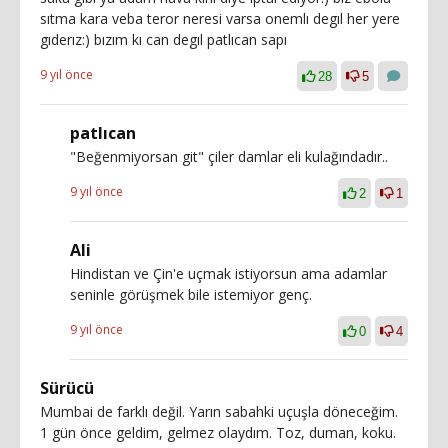
sıtma kara veba teror neresi varsa onemlı degıl her yere
gıderız:) bızım kı can degıl patlıcan sapı
9 yıl önce
28
5
patlıcan
"Beğenmiyorsan git" çiler damlar eli kulağındadır..
9 yıl önce
2
1
Ali
Hindistan ve Çin'e uçmak istiyorsun ama adamlar
seninle görüşmek bile istemiyor genç.
9 yıl önce
0
4
Sürücü
Mumbai de farklı değil. Yarın sabahki uçuşla döneceğim.
1 gün önce geldim, gelmez olaydım. Toz, duman, koku.