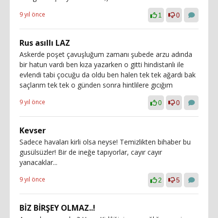
9 yıl önce
1
0
Rus asıllı LAZ
Askerde poşet çavuşluğum zamanı şubede arzu adında
bir hatun vardı ben kıza yazarken o gitti hindistanlı ile
evlendi tabi çocuğu da oldu ben halen tek tek ağardı bak
saçlarım tek tek o günden sonra hintlilere gıcığım
9 yıl önce
0
0
Kevser
Sadece havaları kirli olsa neyse! Temizlikten bihaber bu
gusülsüzler! Bir de ineğe tapıyorlar, cayır cayır
yanacaklar...
9 yıl önce
2
5
BİZ BİRŞEY OLMAZ..!