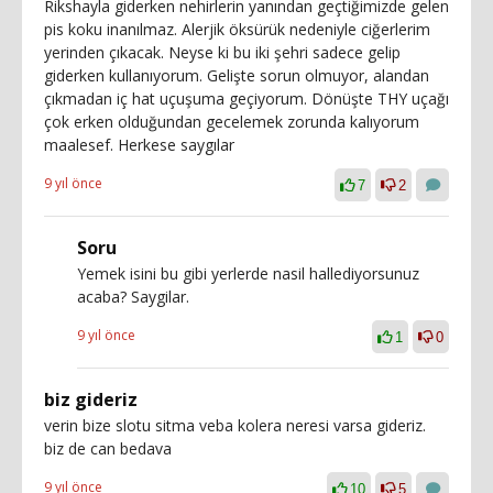
Rikshayla giderken nehirlerin yanından geçtiğimizde gelen
pis koku inanılmaz. Alerjik öksürük nedeniyle ciğerlerim
yerinden çıkacak. Neyse ki bu iki şehri sadece gelip
giderken kullanıyorum. Gelişte sorun olmuyor, alandan
çıkmadan iç hat uçuşuma geçiyorum. Dönüşte THY uçağı
çok erken olduğundan gecelemek zorunda kalıyorum
maalesef. Herkese saygılar
9 yıl önce
7
2
Soru
Yemek isini bu gibi yerlerde nasil hallediyorsunuz
acaba? Saygilar.
9 yıl önce
1
0
biz gideriz
verin bize slotu sitma veba kolera neresi varsa gideriz.
biz de can bedava
9 yıl önce
10
5