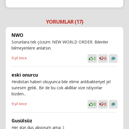
YORUMLAR (17)
NWO
Sorunlara tek çözüm: NEW WORLD ORDER. Bilenler
bilmeyenlere anlatsın.
9 yıl önce
2
0
eski onurcu
Hindistan haberi okuyunca bile elime antibakteriyel jel
suresim geldi.. Bir de bu cok akillilar vize istiyorlar
bizden...
9 yıl önce
0
0
Gusülsüz
Her gün duş alıyorum ama ;)