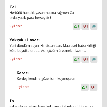
Cai
Hertürlü hastalık yaşanmasına rağmen Cai
orda..yazık..para herşeydir !
9 yıl önce
1
1
Yakışıklı Havacı
Yeni döndüm sayılır Hindistan'dan. Maalesef haba kirliliği
kötü boyutta orada. Acil çözüm üretmeleri lazım...
9 yıl önce
4
1
Karacı
Kerdeş kendine güzel isim koymuşsun
9 yıl önce
1
0
fo
saka gıbı ya adam hava kırlı dıye ıptal edıyor:) biz ebola