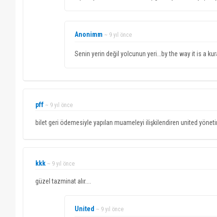
Anonimm
~ 9 yıl önce
Senin yerin değil yolcunun yeri...by the way it is a kural
pff
~ 9 yıl önce
bilet geri ödemesiyle yapılan muameleyi ilişkilendiren united yöneti
kkk
~ 9 yıl önce
güzel tazminat alır....
United
~ 9 yıl önce