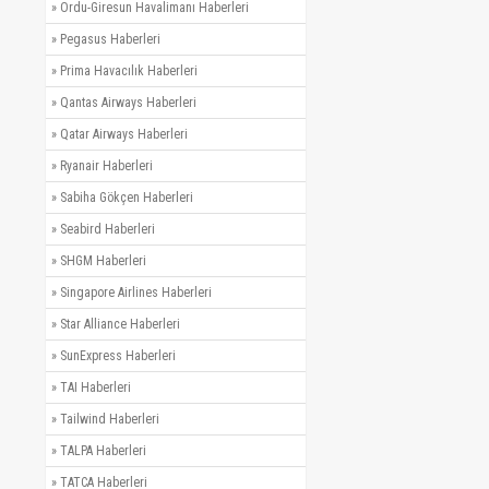
»
Ordu-Giresun Havalimanı Haberleri
»
Pegasus Haberleri
»
Prima Havacılık Haberleri
»
Qantas Airways Haberleri
»
Qatar Airways Haberleri
»
Ryanair Haberleri
»
Sabiha Gökçen Haberleri
»
Seabird Haberleri
»
SHGM Haberleri
»
Singapore Airlines Haberleri
»
Star Alliance Haberleri
»
SunExpress Haberleri
»
TAI Haberleri
»
Tailwind Haberleri
»
TALPA Haberleri
»
TATCA Haberleri