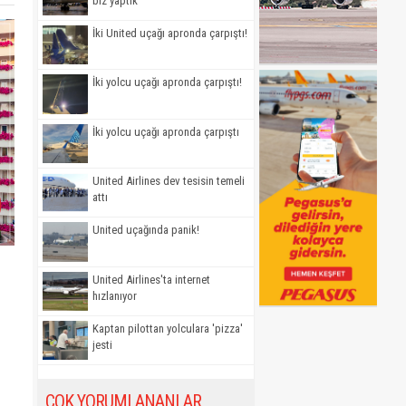
biz yaptık'
İki United uçağı apronda çarpıştı!
İki yolcu uçağı apronda çarpıştı!
İki yolcu uçağı apronda çarpıştı
United Airlines dev tesisin temeli
attı
United uçağında panik!
United Airlines'ta internet
hızlanıyor
Kaptan pilottan yolculara 'pizza'
jesti
ÇOK YORUMLANANLAR