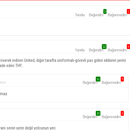
2
1
Yanıtla
Beğendim
Beğenmedim
12
4
Yanıtla
Beğendim
Beğenmedim
överek indiren United, diğer tarafta üniformalı-görevli pas giden ekibinin yerini
ade eden THY...
11
5
önce
Beğendim
Beğenmedim
olmaz.
10
2
Beğendim
Beğenmedim
ani senin yerin değil yolcunun yeri.