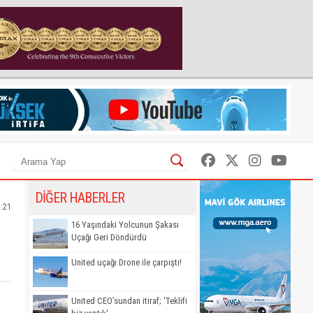
DİĞER HABERLER
7:21
16 Yaşındaki Yolcunun Şakası
Uçağı Geri Döndürdü
United uçağı Drone ile çarpıştı!
United CEO’sundan itiraf; 'Teklifi