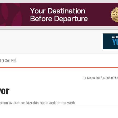
TO GALERİ
14 Nisan 2017, Cuma 09:5
yor
o'nun avukatı ve kızı dün basın açıklaması yaptı.
ödeyen yolcuyu döverek indiren United, diğer tarafta üniformalı-görevli pas giden ekibinin