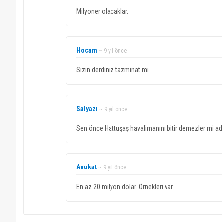
Milyoner olacaklar.
Hocam
~ 9 yıl önce
Sizin derdiniz tazminat mı
Salyazı
~ 9 yıl önce
Sen önce Hattuşaş havalimanını bitir demezler mi adam
Avukat
~ 9 yıl önce
En az 20 milyon dolar. Örnekleri var.