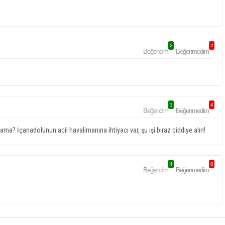
2
2
Beğendim
Beğenmedim
1
4
Beğendim
Beğenmedim
a? İçanadolunun acil havalimanına ihtiyacı var, şu işi biraz ciddiye alın!
4
0
Beğendim
Beğenmedim