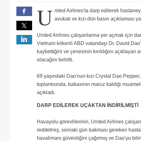
yerini son dakikada yolcuya satıp personelinin yeri
bilet geri ödemesiyle yapılan muameleyi ilişkilendir
U
güzel tazminat alır....
nited Airlines'ta darp edilerek hastane
avukatı ve kızı dün basın açıklaması ya
United Airlines çalışanlarına yer açmak için da
Vietnam kökenli ABD vatandaşı Dr. David Dao'nu
kaybettiğini ve çenesinin kırıldığını açıklayan 
olacağını belirtti.
69 yaşındaki Dao'nun kızı Crystal Dao Pepper,
toplantısında, babasının maruz kaldığı muamelen
açıkladı.
DARP EDİLEREK UÇAKTAN İNDİRİLMİŞTİ
Havayolu görevlilerinin, United Airlines çalışa
reddetmiş, sonraki gün bakması gereken hastal
havalimanı güvenliğini çağırmış ve Dao'yu bili