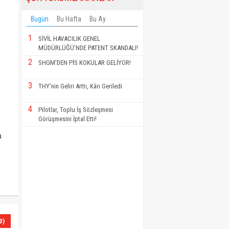
Bugün
Bu Hafta
Bu Ay
1
SİVİL HAVACILIK GENEL
MÜDÜRLÜĞÜ'NDE PATENT SKANDALI!
2
SHGM'DEN PİS KOKULAR GELİYOR!
3
THY’nin Geliri Arttı, Kârı Geriledi
4
Pilotlar, Toplu İş Sözleşmesi
Görüşmesini İptal Etti!
a
0)