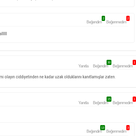
2
2
Beğendim
Beğenmedim
lllll
30
1
Yanıtla
Beğendim
Beğenmedim
mi olayın ciddiyetinden ne kadar uzak olduklarını kanıtlamışlar zaten.
15
1
Yanıtla
Beğendim
Beğenmedim
13
3
Beğendim
Beğenmedim