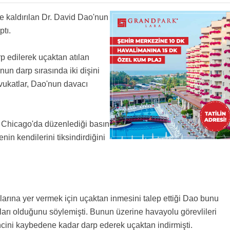
ni değiştirerek downgrade eden THY...
en united yönetimi olayın ciddiyetinden ne kadar uzak olduklarını kanıtlamışlar zaten.
ye kaldırılan Dr. David Dao'nun
ptı.
rp edilerek uçaktan atılan
n darp sırasında iki dişini
avukatlar, Dao'nun davacı
 Chicago'da düzenlediği basın
in kendilerini tiksindirdiğini
nlarına yer vermek için uçaktan inmesini talep ettiği Dao bunu
arı olduğunu söylemişti. Bunun üzerine havayolu görevlileri
ncini kaybedene kadar darp ederek uçaktan indirmişti.