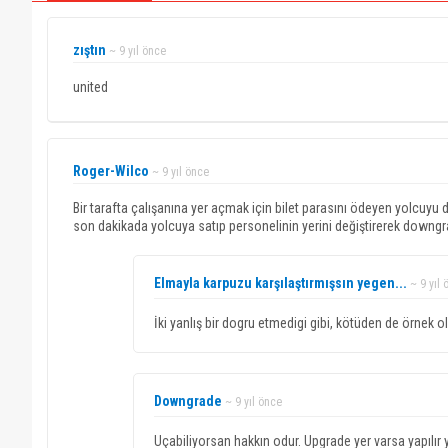
zıştın
~ 9 yıl önce
united
Roger-Wilco
~ 9 yıl önce
Bir tarafta çalışanına yer açmak için bilet parasını ödeyen yolcuyu d
son dakikada yolcuya satıp personelinin yerini değiştirerek downgr
Elmayla karpuzu karşılaştırmışsın yegen...
~ 9 yıl 
İki yanlış bir dogru etmedigi gibi, kötüden de örnek 
Downgrade
~ 9 yıl önce
Uçabiliyorsan hakkın odur. Upgrade yer varsa yapılır y