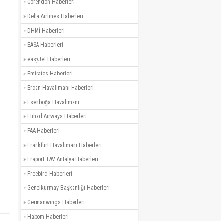
»
Corendon Haberleri
»
Delta Airlines Haberleri
»
DHMİ Haberleri
»
EASA Haberleri
»
easyJet Haberleri
»
Emirates Haberleri
»
Ercan Havalimanı Haberleri
»
Esenboğa Havalimanı
»
Etihad Airways Haberleri
»
FAA Haberleri
»
Frankfurt Havalimanı Haberleri
»
Fraport TAV Antalya Haberleri
»
Freebird Haberleri
»
Genelkurmay Başkanlığı Haberleri
»
Germanwings Haberleri
»
Habom Haberleri