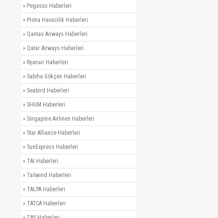
»
Pegasus Haberleri
»
Prima Havacılık Haberleri
»
Qantas Airways Haberleri
»
Qatar Airways Haberleri
»
Ryanair Haberleri
»
Sabiha Gökçen Haberleri
»
Seabird Haberleri
»
SHGM Haberleri
»
Singapore Airlines Haberleri
»
Star Alliance Haberleri
»
SunExpress Haberleri
»
TAI Haberleri
»
Tailwind Haberleri
»
TALPA Haberleri
»
TATCA Haberleri
»
TAV Haberleri