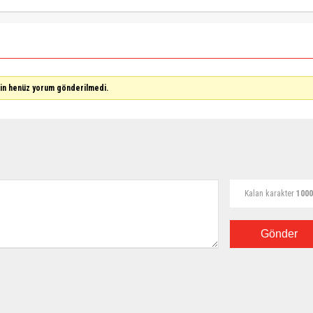
çin henüz yorum gönderilmedi.
Kalan karakter
1000
Gönder