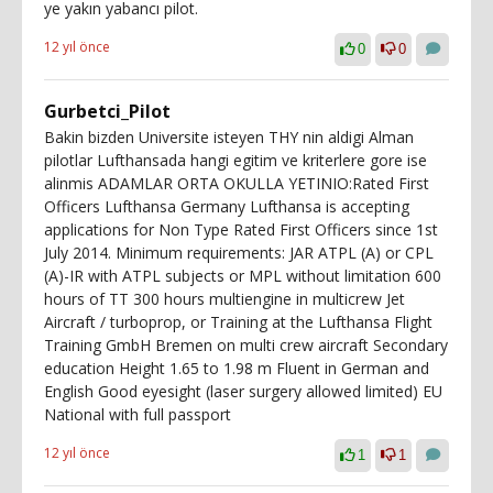
ye yakın yabancı pilot.
12 yıl önce
0
0
Gurbetci_Pilot
Bakin bizden Universite isteyen THY nin aldigi Alman
pilotlar Lufthansada hangi egitim ve kriterlere gore ise
alinmis ADAMLAR ORTA OKULLA YETINIO:Rated First
Officers Lufthansa Germany Lufthansa is accepting
applications for Non Type Rated First Officers since 1st
July 2014. Minimum requirements: JAR ATPL (A) or CPL
(A)-IR with ATPL subjects or MPL without limitation 600
hours of TT 300 hours multiengine in multicrew Jet
Aircraft / turboprop, or Training at the Lufthansa Flight
Training GmbH Bremen on multi crew aircraft Secondary
education Height 1.65 to 1.98 m Fluent in German and
English Good eyesight (laser surgery allowed limited) EU
National with full passport
12 yıl önce
1
1