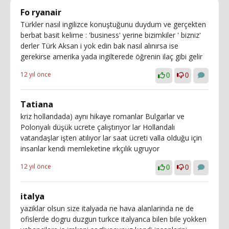
Fo ryanair
Türkler nasıl ingilizce konuştuğunu duydum ve gerçekten
berbat basit kelime : 'business' yerine bizimkiler ' bizniz'
derler Türk Aksan i yok edin bak nasıl alınırsa ise
gerekirse amerika yada ingilterede öğrenin ilaç gibi gelir
12 yıl önce
0
0
Tatiana
kriz hollandada) aynı hikaye romanlar Bulgarlar ve
Polonyalı düşük ucrete çalıştırıyor lar Hollandalı
vatandaşlar işten atılıyor lar saat ücreti valla olduğu için
insanlar kendi memleketine ırkçılık ugruyor
12 yıl önce
0
0
italya
yaziklar olsun size italyada ne hava alanlarinda ne de
ofislerde dogru duzgun turkce italyanca bilen bile yokken