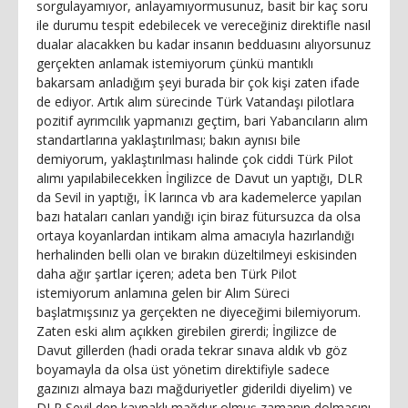
sorgulayamıyor, anlayamıyormusunuz, basit bir kaç soru
ile durumu tespit edebilecek ve vereceğiniz direktifle nasıl
dualar alacakken bu kadar insanın bedduasını alıyorsunuz
gerçekten anlamak istemiyorum çünkü mantıklı
bakarsam anladığım şeyi burada bir çok kişi zaten ifade
de ediyor. Artık alım sürecinde Türk Vatandaşı pilotlara
pozitif ayrımcılık yapmanızı geçtim, bari Yabancıların alım
standartlarına yaklaştırılması; bakın aynısı bile
demiyorum, yaklaştırılması halinde çok ciddi Türk Pilot
alımı yapılabilecekken İngilizce de Davut un yaptığı, DLR
da Sevil in yaptığı, İK larınca vb ara kademelerce yapılan
bazı hataları canları yandığı için biraz fütursuzca da olsa
ortaya koyanlardan intikam alma amacıyla hazırlandığı
herhalinden belli olan ve bırakın düzeltilmeyi eskisinden
daha ağır şartlar içeren; adeta ben Türk Pilot
istemiyorum anlamına gelen bir Alım Süreci
başlatmışsınız ya gerçekten ne diyeceğimi bilemiyorum.
Zaten eski alım açıkken girebilen girerdi; İngilizce de
Davut gillerden (hadi orada tekrar sınava aldık vb göz
boyamayla da olsa üst yönetim direktifiyle sadece
gazınızı almaya bazı mağduriyetler giderildi diyelim) ve
DLR Sevil den kaynaklı mağdur olmuş zamanın dolmasını