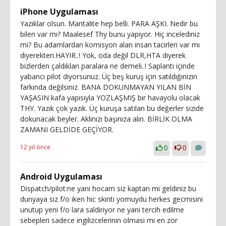
iPhone Uygulaması
Yazıklar olsun. Mantalite hep belli. PARA AŞKI. Nedir bu
bilen var mı? Maalesef Thy bunu yapıyor. Hiç incelediniz
mi? Bu adamlardan komisyon alan insan tacirleri var mı
diyerekten.HAYIR..! Yok, oda değil DLR,HTA diyerek
bizlerden çaldıkları paralara ne demeli..! Saplantı içinde
yabancı pilot diyorsunuz. Üç beş kuruş için satıldığınızın
farkında değilsiniz. BANA DOKUNMAYAN YILAN BİN
YAŞASIN kafa yapısıyla YOZLAŞMIŞ bir havayolu olacak
THY. Yazık çok yazık. Üç kuruşa satılan bu değerler sizide
dokunacak beyler. Aklınızı başınıza alın. BİRLİK OLMA
ZAMANI GELDİDE GEÇİYOR.
12 yıl önce
0
0
Android Uygulaması
Dispatch/pilot:ne yani hocam siz kaptan mi geldiniz bu
dunyaya siz f/o iken hic skinti yomuydu herkes gecmisini
unutup yeni f/o lara saldiriyor ne yani tercih edilme
sebepleri sadece ingilizcelerinin olmasi mi en zor