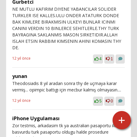
Gurbetci
NE MUTLU KAFIRIM DIYENE YABANCILAR SOLIDER
TURKLER ISE KALLES.ULU ONDER ATATURK DONDE
BAK KIMLERE BIRAKMISIN ULKEYI BUNLAR ICINMI
CANINI VERDIN 10 BINLERCE SEHITLERLE.THY TURK
BAYRAGINA SAKLANMIS MASON SIRKETIDIR.ALLAH
ISLAH ETSIN RABBIM KIMSENIN AHINI KOMASIN THY
DE.
12 yıl önce
4
1
yunan
Theodosiadis 8 yıl aradan sonra thy de uçmaya karar
vermiş... opimpic battıgı için mecbur kalmış olmayasın....
12 yıl önce
5
0
iPhone Uygulaması
Zor testmis, arkadasim tk ya australian pasaportu ile
basvurdu turk pasaportu oldugu halde prosedure