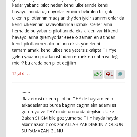
kadar yabancı pilot neden kendi ülkelerinde kendi
havayollarında uçmuyorlar eminim belirtilen bir çok
ülkenin pilotlarının maaşları thy'den iyidir sanırım onlar da
kendi ülkelerinin havayollarında uçmak isterler ama
herhalde bu yabancı pilotlarında eksiklikleri var ki kendi
havayollarına giremiyorlar eeee o zaman en azından
kendi pilotlarımızı alıp onların eksik yönelerini
tamamlamak, kendi ülkesinde yetersiz kalıpta THY'ye
gelen yabancı pilotları istihdam etmekten daha iyi değil
midir? bu arada ben pilot değilim
12 yıl önce
5
1
.......
Iflaz etmsi uklerin pilotlari THY de bayram edio
arkadaslar siz burda bagirin cagirin elin adami isi
goturuyo ve THY ninde umrunda degilsiniz.Ulke
Bakan SHGM bile goz yumarsa THY hayda hayda
aldirmaz.isniz cok zor ALLAH YARDIMCINIZ OLSUN
SU RAMAZAN GUNU