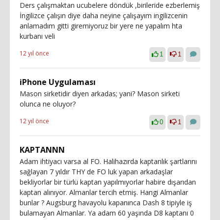
Ders çalışmaktan ucubelere döndük ,birileride ezberlemiş
İngilizce çalışın diye daha neyine çalışayım ingilizcenin
anlamadım gitti giremiyoruz bir yere ne yapalım hta
kurbanı veli
12 yıl önce
1
1
iPhone Uygulaması
Mason sirketidir diyen arkadas; yani? Mason sirketi
olunca ne oluyor?
12 yıl önce
0
1
KAPTANNN
Adam ihtiyacı varsa al FO. Halihazırda kaptanlık şartlarını
sağlayan 7 yıldır THY de FO luk yapan arkadaşlar
bekliyorlar bir türlü kaptan yapılmıyorlar habire dışarıdan
kaptan alınıyor. Almanlar tercih etmiş. Hangi Almanlar
bunlar ? Augsburg havayolu kapanınca Dash 8 tipiyle iş
bulamayan Almanlar. Ya adam 60 yaşında D8 kaptanı 0