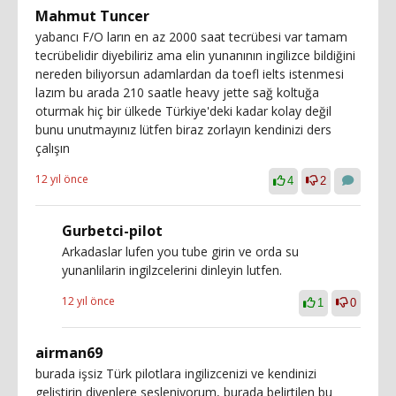
Mahmut Tuncer
yabancı F/O ların en az 2000 saat tecrübesi var tamam
tecrübelidir diyebiliriz ama elin yunanının ingilizce bildiğini
nereden biliyorsun adamlardan da toefl ielts istenmesi
lazım bu arada 210 saatle heavy jette sağ koltuğa
oturmak hiç bir ülkede Türkiye'deki kadar kolay değil
bunu unutmayınız lütfen biraz zorlayın kendinizi ders
çalışın
12 yıl önce
4
2
Gurbetci-pilot
Arkadaslar lufen you tube girin ve orda su
yunanlilarin ingilzcelerini dinleyin lutfen.
12 yıl önce
1
0
airman69
burada işsiz Türk pilotlara ingilizcenizi ve kendinizi
geliştirin diyenlere sesleniyorum, burada belirtilen bu