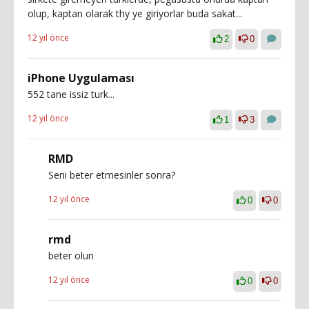
olup, kaptan olarak thy ye giriyorlar buda sakat...
12 yıl önce
2
0
iPhone Uygulaması
552 tane issiz turk...
12 yıl önce
1
3
RMD
Seni beter etmesinler sonra?
12 yıl önce
0
0
rmd
beter olun
12 yıl önce
0
0