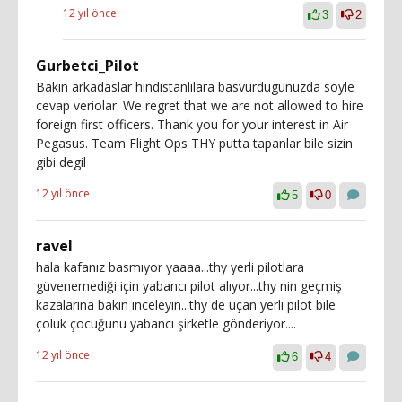
12 yıl önce
3
2
Gurbetci_Pilot
Bakin arkadaslar hindistanlilara basvurdugunuzda soyle
cevap veriolar. We regret that we are not allowed to hire
foreign first officers. Thank you for your interest in Air
Pegasus. Team Flight Ops THY putta tapanlar bile sizin
gibi degil
12 yıl önce
5
0
ravel
hala kafanız basmıyor yaaaa...thy yerli pilotlara
güvenemediği için yabancı pilot alıyor...thy nin geçmiş
kazalarına bakın inceleyin...thy de uçan yerli pilot bile
çoluk çocuğunu yabancı şirketle gönderiyor....
12 yıl önce
6
4