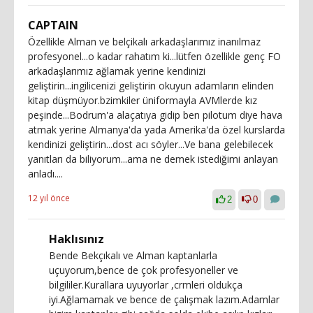
CAPTAIN
Özellikle Alman ve belçikalı arkadaşlarımız inanılmaz
profesyonel...o kadar rahatım ki...lütfen özellikle genç FO
arkadaşlarımız ağlamak yerine kendinizi
geliştirin...ingilicenizi geliştirin okuyun adamların elinden
kitap düşmüyor.bzimkiler üniformayla AVMlerde kız
peşinde...Bodrum'a alaçatıya gidip ben pilotum diye hava
atmak yerine Almanya'da yada Amerika'da özel kurslarda
kendinizi geliştirin...dost acı söyler...Ve bana gelebilecek
yanıtları da biliyorum...ama ne demek istediğimi anlayan
anladı....
12 yıl önce
2
0
Haklısınız
Bende Bekçıkalı ve Alman kaptanlarla
uçuyorum,bence de çok profesyoneller ve
bilgililer.Kurallara uyuyorlar ,crmleri oldukça
iyi.Ağlamamak ve bence de çalışmak lazım.Adamlar