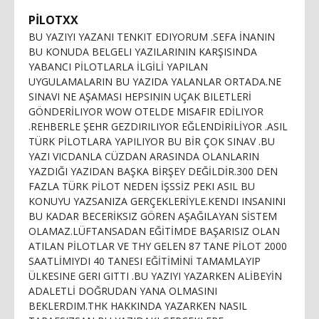
PİLOTXX
BU YAZIYI YAZANI TENKIT EDIYORUM .SEFA İNANIN
BU KONUDA BELGELI YAZILARININ KARŞISINDA
YABANCI PİLOTLARLA İLGİLİ YAPILAN
UYGULAMALARIN BU YAZIDA YALANLAR ORTADA.NE
SINAVI NE AŞAMASI HEPSININ UÇAK BILETLERİ
GÖNDERİLIYOR WOW OTELDE MISAFIR EDİLIYOR
.REHBERLE ŞEHR GEZDIRILIYOR EĞLENDİRİLİYOR .ASIL
TÜRK PİLOTLARA YAPILIYOR BU BİR ÇOK SINAV .BU
YAZI VICDANLA CÜZDAN ARASINDA OLANLARIN
YAZDIĞI YAZIDAN BAŞKA BİRŞEY DEĞİLDİR.300 DEN
FAZLA TÜRK PİLOT NEDEN İŞSSİZ PEKI ASIL BU
KONUYU YAZSANIZA GERÇEKLERİYLE.KENDI INSANINI
BU KADAR BECERİKSIZ GÖREN AŞAĞILAYAN SİSTEM
OLAMAZ.LÜFTANSADAN EĞİTİMDE BAŞARISIZ OLAN
ATILAN PİLOTLAR VE THY GELEN 87 TANE PİLOT 2000
SAATLİMIYDI 40 TANESI EĞİTİMİNİ TAMAMLAYIP
ÜLKESINE GERI GITTI .BU YAZIYI YAZARKEN ALİBEYİN
ADALETLİ DOĞRUDAN YANA OLMASINI
BEKLERDIM.THK HAKKINDA YAZARKEN NASIL