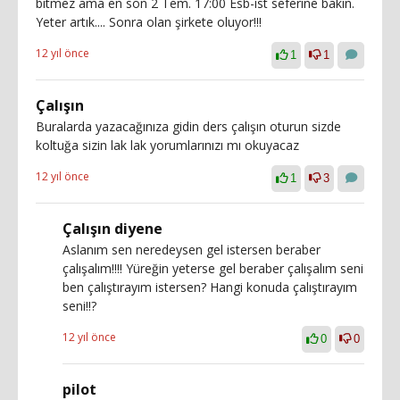
bitmez ama en son 2 Tem. 17:00 Esb-ist seferine bakın.
Yeter artık.... Sonra olan şirkete oluyor!!!
12 yıl önce
1
1
Çalışın
Buralarda yazacağınıza gidin ders çalışın oturun sizde
koltuğa sizin lak lak yorumlarınızı mı okuyacaz
12 yıl önce
1
3
Çalışın diyene
Aslanım sen neredeysen gel istersen beraber
çalışalım!!!! Yüreğin yeterse gel beraber çalışalım seni
ben çalıştırayım istersen? Hangi konuda çalıştırayım
seni!!?
12 yıl önce
0
0
pilot