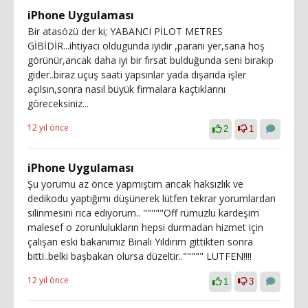
iPhone Uygulaması
Bir atasözü der ki; YABANCI PİLOT METRES
GİBİDİR...ihtiyacı oldugunda iyidir ,paranı yer,sana hoş
görünür,ancak daha iyi bir fırsat bulduğunda seni bırakıp
gider..biraz uçuş saati yapsınlar yada dışarıda işler
açılsın,sonra nasıl büyük firmalara kaçtıklarını
göreceksiniz...
12 yıl önce
2
1
iPhone Uygulaması
Şu yorumu az önce yapmıştım ancak haksızlık ve
dedikodu yaptığımı düşünerek lütfen tekrar yorumlardan
silinmesini rica ediyorum.. """""Off rumuzlu kardeşim
malesef o zorunlulukların hepsi durmadan hizmet için
çalışan eski bakanımız Binali Yıldırım gittikten sonra
bitti..belki başbakan olursa düzeltir..""""" LUTFEN!!!!
12 yıl önce
1
3