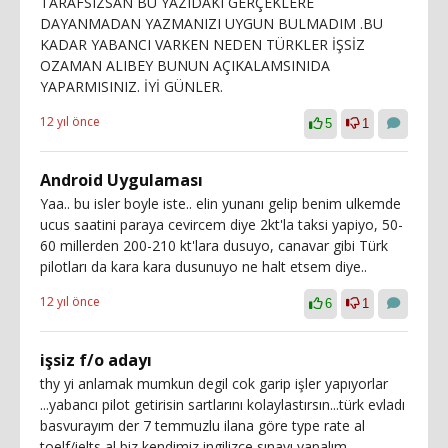
TARAFSIZSAN BU YAZIDAKI GERÇEKLERE
DAYANMADAN YAZMANIZI UYGUN BULMADIM .BU
KADAR YABANCI VARKEN NEDEN TÜRKLER İŞSİZ
OZAMAN ALIBEY BUNUN AÇIKALAMSINIDA
YAPARMISINIZ. İYİ GÜNLER.
12 yıl önce
5
1
Android Uygulaması
Yaa.. bu isler boyle iste.. elin yunanı gelip benim ulkemde
ucus saatini paraya cevircem diye 2kt'la taksi yapiyo, 50-
60 millerden 200-210 kt'lara dusuyo, canavar gibi Türk
pilotları da kara kara dusunuyo ne halt etsem diye..
12 yıl önce
6
1
işsiz f/o adayı
thy yi anlamak mumkun degil cok garip işler yapıyorlar
...yabancı pilot getirisin sartlarını kolaylastırsın...türk evladı
basvurayım der 7 temmuzlu ilana göre type rate al
toelf/ielts al biz kendimiz ingilizce sınavı yapalım