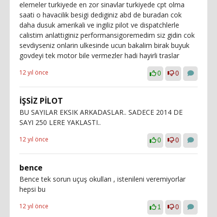
elemeler turkiyede en zor sinavlar turkiyede cpt olma
saati o havacilik besigi dediginiz abd de buradan cok
daha dusuk amerikali ve ingiliz pilot ve dispatchlerle
calistim anlattiginiz performansigoremedim siz gidin cok
sevdiyseniz onlarin ulkesinde ucun bakalim birak buyuk
govdeyi tek motor bile vermezler hadi hayirli traslar
12 yıl önce
0
0
İŞSİZ PİLOT
BU SAYILAR EKSIK ARKADASLAR.. SADECE 2014 DE
SAYI 250 LERE YAKLASTI..
12 yıl önce
0
0
bence
Bence tek sorun uçuş okulları , istenileni veremiyorlar
hepsi bu
12 yıl önce
1
0