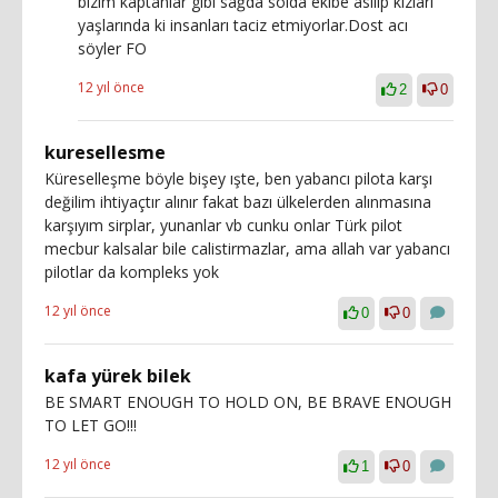
bizim kaptanlar gibi sağda solda ekibe asılıp kızları
yaşlarında ki insanları taciz etmiyorlar.Dost acı
söyler FO
12 yıl önce
2
0
kuresellesme
Küreselleşme böyle bişey ışte, ben yabancı pilota karşı
değilim ihtiyaçtır alınır fakat bazı ülkelerden alınmasına
karşıyım sirplar, yunanlar vb cunku onlar Türk pilot
mecbur kalsalar bile calistirmazlar, ama allah var yabancı
pilotlar da kompleks yok
12 yıl önce
0
0
kafa yürek bilek
BE SMART ENOUGH TO HOLD ON, BE BRAVE ENOUGH
TO LET GO!!!
12 yıl önce
1
0