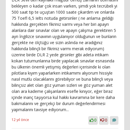
bekleyen o kadar çok insan varken, şimdi yok tecrübeli yi
500 saat tip te uçuştan 1000 saate çıkardım ve onlarda
75 Toefl 6,5 Ielts notuda getirsinler ( ne anlama geldiği
hakkında gerçekten fikriniz varmı veya her biri apayrı
alanlara dair sınavlar olan ve apayrı çalışma gerektiren 5
ayrı İngilizce sınavının uygulanıyor olduğunun ve bunların
gerçekte ne ölçtüğü ve sizin aslında ne aradığınız
hakkında bilinçli bir fikriniz varmı merak ediyorum)
üzerine birde DLR 2 yede girsinler gibi adeta intikam
kokan tutumunlarına birde yapılacak sınavlar esnasında
bu ülkenin önemli yetişmiş değerleri içerisinde ki olan
pilotlara kıyım yaparlarken intikamımı alıyorum hissiyle
nasıl mutlu olacaklarını görebiliyor ve buna bilinçli veya
bilinçsiz alet olan göz yuman sizleri ve göz yuman alet
olan ara kademe çalışanlarını esefle kınıyor, eğer biraz
içinde inanç taşıyorsa kul hakkı kavramına bir kere daha
bakmalarını ve gerçekçi bir durum değerlendirmesi
yapmalarını tavsiye ediyorum...
12 yıl önce
0
0