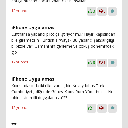
colugunuzdan cocunuzdan ciksin insallah.
12 yıl önce
3
3
iPhone Uygulaması
Lufthansa yabancı pilot çalıştırıyor mu? Hayır, kapısından
bile giremezsin... British airways? Bu yabancı şakşakçılığı
bi bizde var, Osmanlının gerileme ve çöküş dönemindeki
gibi.
12 yıl önce
6
1
iPhone Uygulaması
Kıbrıs adasında iki ülke vardır; biri Kuzey Kıbrıs Türk
Cumhuriyeti, diğeride Güney Kıbrıs Rum Yönetimidir. Ne
oldu sizin milli duygularınıza???
12 yıl önce
1
0
**