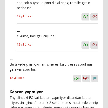
sen cok biliyosun dimi dingil hangi torpille girdin
acaba ise
12 yıl önce
2
0
...
Okuma, bas git uçuşuna.
12 yıl önce
1
1
...
Bu ülkede çivisi çıkmamış neresi kaldı ; esas sorulması
gereken soru bu.
12 yıl önce
6
1
Kaptan yapmiyor
Thy elindeki FO lari kaptan yapmiyor disaridan kaptan
aliyor.isin ilginci fo olarak 2 sene once simulatorde elenip
sirkete giremeyen turklerde, pegasusta onurda kaptan