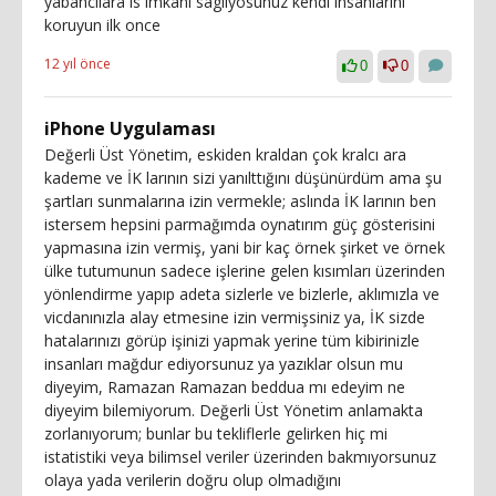
yabancilara is imkani sagliyosunuz kendi insanlarini
koruyun ilk once
12 yıl önce
0
0
iPhone Uygulaması
Değerli Üst Yönetim, eskiden kraldan çok kralcı ara
kademe ve İK larının sizi yanılttığını düşünürdüm ama şu
şartları sunmalarına izin vermekle; aslında İK larının ben
istersem hepsini parmağımda oynatırım güç gösterisini
yapmasına izin vermiş, yani bir kaç örnek şirket ve örnek
ülke tutumunun sadece işlerine gelen kısımları üzerinden
yönlendirme yapıp adeta sizlerle ve bizlerle, aklımızla ve
vicdanınızla alay etmesine izin vermişsiniz ya, İK sizde
hatalarınızı görüp işinizi yapmak yerine tüm kibirinizle
insanları mağdur ediyorsunuz ya yazıklar olsun mu
diyeyim, Ramazan Ramazan beddua mı edeyim ne
diyeyim bilemiyorum. Değerli Üst Yönetim anlamakta
zorlanıyorum; bunlar bu tekliflerle gelirken hiç mi
istatistiki veya bilimsel veriler üzerinden bakmıyorsunuz
olaya yada verilerin doğru olup olmadığını