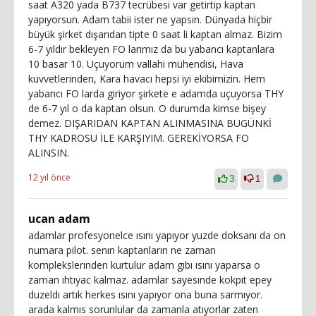
saat A320 yada B737 tecrübesi var getirtip kaptan
yapıyorsun. Adam tabii ister ne yapsın. Dünyada hiçbir
büyük şirket dışarıdan tipte 0 saat li kaptan almaz. Bizim
6-7 yıldır bekleyen FO larımız da bu yabancı kaptanlara
10 basar 10. Uçuyorum vallahi mühendisi, Hava
kuvvetlerinden, Kara havacı hepsi iyi ekibimizin. Hem
yabancı FO larda giriyor şirkete e adamda uçuyorsa THY
de 6-7 yıl o da kaptan olsun. O durumda kimse bişey
demez. DIŞARIDAN KAPTAN ALINMASINA BUGÜNKİ
THY KADROSU İLE KARŞIYIM. GEREKİYORSA FO
ALINSIN.
12 yıl önce
3
1
ucan adam
adamlar profesyonelce ısını yapıyor yuzde doksanı da on
numara pilot. senın kaptanların ne zaman
komplekslerınden kurtulur adam gıbı ısını yaparsa o
zaman ıhtıyac kalmaz. adamlar sayesınde kokpıt epey
duzeldı artık herkes ısını yapıyor ona buna sarmıyor.
arada kalmıs sorunlular da zamanla atıyorlar zaten