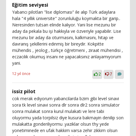
Eğitim seviyesi
Yabancı pilotları "lise diploması" ile alıp Türk adaylara
hala "4 yıllık üniversite" zorunluluğu koymakta bir garip..
Neresinden tutsan elinde kalıyor. Yani lise mezunu bir
aday da pekala bu işi hakkıyla ve özveriyle yapabilir. Lise
mezunu bir aday da oturmasını, kalkmasını, hitap ve
davranış şekillerini edinmiş bir bireydir. Kokpitte
mühendis , jeolog , türkçe öğretmeni , ziraat mühendisi ,
eczacılık okumuş insanı ne yapacaksınız anlayamıyorum
yani.
12 yıl önce
2
7
issiz pilot
cok merak ediyorum yabancilarda bzim gibi level sinavi
sora tk level sinavi sonra dlr sonra dlr2 sonra simulator
sonra mulakat sonra kurul mulakati ve lere tabi
oluyormu yada torpilsiz diye kusura bakmayin denilip son
mulakatta gonderiliyormu .yaziklar olsun thy yede
yonetiminede en ufak hakkim varsa zehir zikkim olsun