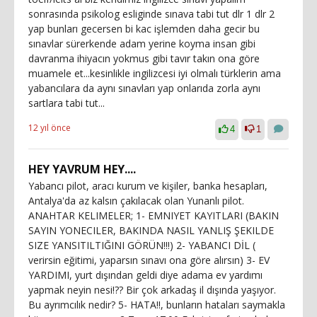
sonrasında psikolog esliginde sınava tabi tut dlr 1 dlr 2
yap bunları gecersen bi kac işlemden daha gecir bu
sınavlar sürerkende adam yerine koyma insan gibi
davranma ihiyacın yokmus gibi tavır takın ona göre
muamele et...kesinlikle ingilizcesi iyi olmalı türklerin ama
yabancılara da aynı sınavları yap onlarıda zorla aynı
sartlara tabi tut...
12 yıl önce
4
1
HEY YAVRUM HEY....
Yabancı pilot, aracı kurum ve kişiler, banka hesapları,
Antalya'da az kalsın çakılacak olan Yunanlı pilot.
ANAHTAR KELIMELER; 1- EMNIYET KAYITLARI (BAKIN
SAYIN YONECILER, BAKINDA NASIL YANLIŞ ŞEKILDE
SIZE YANSITILTIĞINI GÖRÜN!!!) 2- YABANCI DİL (
verirsin eğitimi, yaparsın sınavı ona göre alırsın) 3- EV
YARDIMI, yurt dışından geldi diye adama ev yardımı
yapmak neyin nesi!?? Bir çok arkadaş il dışında yaşıyor.
Bu ayrımcılık nedir? 5- HATA!!, bunların hataları saymakla