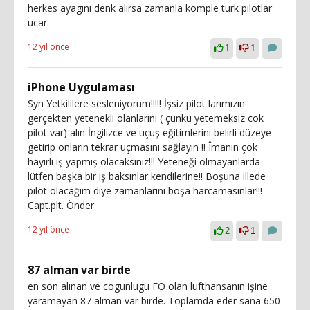
herkes ayagını denk alırsa zamanla komple turk pılotlar
ucar.
12 yıl önce
1
1
iPhone Uygulaması
Syn Yetkililere sesleniyorum!!!!! İşsiz pilot larımızın
gerçekten yetenekli olanlarını ( çünkü yetemeksiz cok
pilot var) alın İngilizce ve uçuş eğitimlerini belirli düzeye
getirip onların tekrar uçmasını sağlayın !! Îmanın çok
hayırlı iş yapmış olacaksınız!!! Yeteneği olmayanlarda
lütfen başka bir iş baksınlar kendilerine!! Boşuna illede
pilot olacağım diye zamanlarını boşa harcamasınlar!!!
Capt.plt. Önder
12 yıl önce
2
1
87 alman var birde
en son alınan ve cogunlugu FO olan lufthansanın işine
yaramayan 87 alman var birde. Toplamda eder sana 650