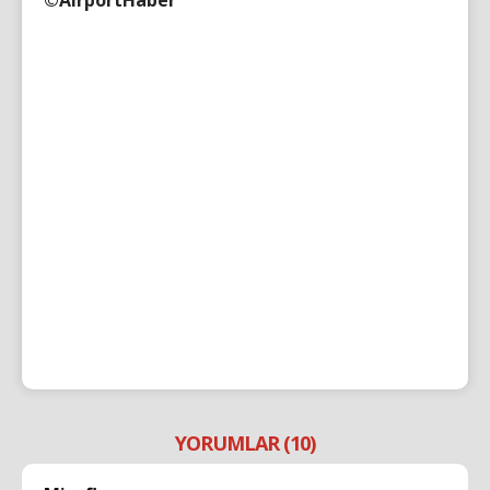
©AirportHaber
YORUMLAR (10)