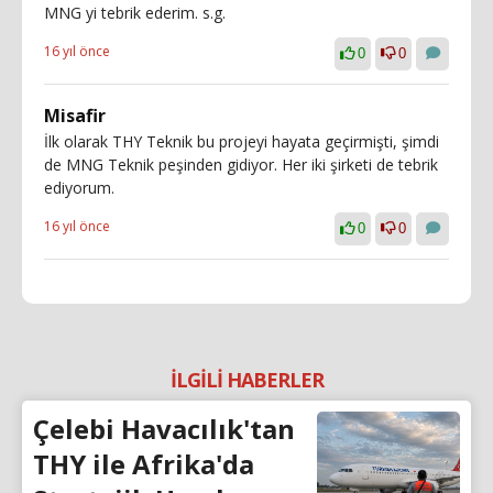
MNG yi tebrik ederim. s.g.
16 yıl önce
0
0
Misafir
İlk olarak THY Teknik bu projeyi hayata geçirmişti, şimdi
de MNG Teknik peşinden gidiyor. Her iki şirketi de tebrik
ediyorum.
16 yıl önce
0
0
İLGİLİ HABERLER
Çelebi Havacılık'tan
THY ile Afrika'da