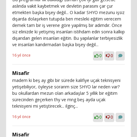
aslında vakit kaybetmek ve devletin parasını çar çur
etmekten başka bişey değil... O kadar SHYO mezunu işsiz
dışarda dolaşırken tutupda ben mesleki eğitim verecem
demek tam bir iş verene göre yapılmış bir adımdır. Önce
siz elinizde ki yetişmiş insanları istihdam edin sonra kalkıp
dışarıdan gelen insanları eğitin. Bu yapılanlar terbiyesizlik
ve insanları kandırmadan başka bişey değil...
16 yıl önce
0
0
Misafir
madem ki beş ay gibi bir sürede kalifiye uçak teknisyeni
yetişebiliyor, öyleyse sorarım size SHYO lar neden var?
bu okullardan mezun olan arkadaşlar 5 yıllik bir eğitim
sürecinden geçerken thy ve mng beş ayda uçak
teknisyeni mi yetiştirecek... ilginç...
16 yıl önce
0
0
Misafir