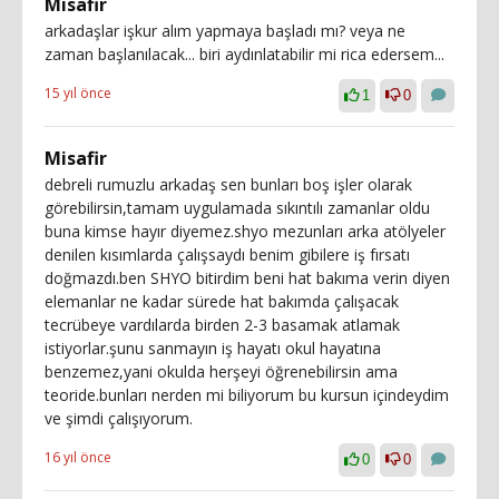
Misafir
arkadaşlar işkur alım yapmaya başladı mı? veya ne
zaman başlanılacak... biri aydınlatabilir mi rica edersem...
15 yıl önce
1
0
Misafir
debreli rumuzlu arkadaş sen bunları boş işler olarak
görebilirsin,tamam uygulamada sıkıntılı zamanlar oldu
buna kimse hayır diyemez.shyo mezunları arka atölyeler
denilen kısımlarda çalışsaydı benim gibilere iş fırsatı
doğmazdı.ben SHYO bitirdim beni hat bakıma verin diyen
elemanlar ne kadar sürede hat bakımda çalışacak
tecrübeye vardılarda birden 2-3 basamak atlamak
istiyorlar.şunu sanmayın iş hayatı okul hayatına
benzemez,yani okulda herşeyi öğrenebilirsin ama
teoride.bunları nerden mi biliyorum bu kursun içindeydim
ve şimdi çalışıyorum.
16 yıl önce
0
0