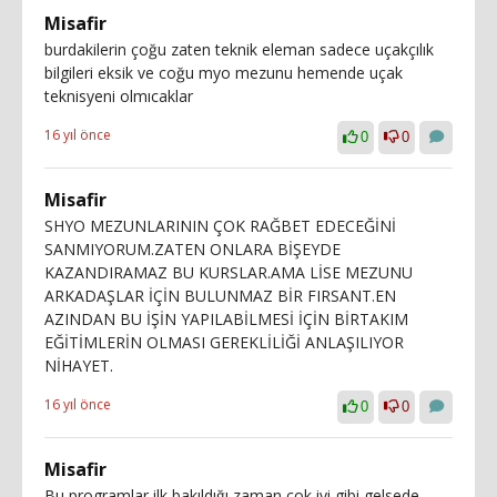
Misafir
burdakilerin çoğu zaten teknik eleman sadece uçakçılık
bilgileri eksik ve coğu myo mezunu hemende uçak
teknisyeni olmıcaklar
16 yıl önce
0
0
Misafir
SHYO MEZUNLARININ ÇOK RAĞBET EDECEĞİNİ
SANMIYORUM.ZATEN ONLARA BİŞEYDE
KAZANDIRAMAZ BU KURSLAR.AMA LİSE MEZUNU
ARKADAŞLAR İÇİN BULUNMAZ BİR FIRSANT.EN
AZINDAN BU İŞİN YAPILABİLMESİ İÇİN BİRTAKIM
EĞİTİMLERİN OLMASI GEREKLİLİĞİ ANLAŞILIYOR
NİHAYET.
16 yıl önce
0
0
Misafir
Bu programlar ilk bakıldığı zaman çok iyi gibi gelsede