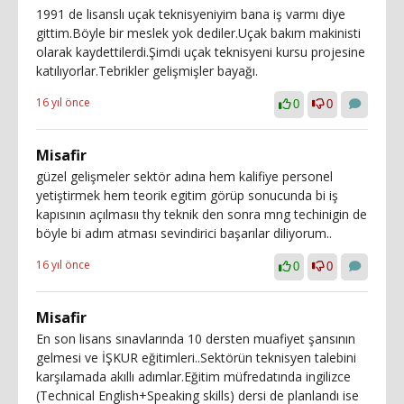
1991 de lisanslı uçak teknisyeniyim bana iş varmı diye
gittim.Böyle bir meslek yok dediler.Uçak bakım makinisti
olarak kaydettilerdi.Şimdi uçak teknisyeni kursu projesine
katılıyorlar.Tebrikler gelişmişler bayağı.
16 yıl önce
0
0
Misafir
güzel gelişmeler sektör adına hem kalifiye personel
yetiştirmek hem teorik egitim görüp sonucunda bi iş
kapısının açılmasıı thy teknik den sonra mng techinigin de
böyle bi adım atması sevindirici başarılar diliyorum..
16 yıl önce
0
0
Misafir
En son lisans sınavlarında 10 dersten muafiyet şansının
gelmesi ve İŞKUR eğitimleri..Sektörün teknisyen talebini
karşılamada akıllı adımlar.Eğitim müfredatında ingilizce
(Technical English+Speaking skills) dersi de planlandı ise