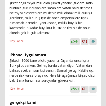
şirket değil miydi. milli olan şirketi yabancı güçlere satıp
bununla gurur duyanlara satanlara vatan haini denmez
ise thy yi eleştirenlere mi denir. milli olmak milli duruşu
gerektirir, milli duruş için de önce emperyallere uşak
olmamak lazımdır... yani kısaca, millilik büyük bir
kavramdır, o kadar büyüktür ki, siz de thy niz de onun
altında çok küçük kalırsınız.
12 yıl önce
44
1
iPhone Uygulaması
Şirketin 1000 tane pilotu yabancı. Dışarıda onca işsiz
Türk pilot varken. Gelmiş burda vatan diyor. Vatan dan
bahsedecek en son kişi sensin. Somali ye uç, Kabil'e uç,
nerde risk varsa oraya uç. Hele bir uçağımıza birşey olsun
bak. Sana bunu nasıl soruyorlar göreceksin.
12 yıl önce
50
3
gerçekçi kamil