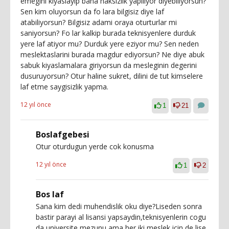
emegini kiyaslayip bana haksizlik yapiliyor diyebiliyorsun?
Sen kim oluyorsun da fo lara bilgisiz diye laf
atabiliyorsun? Bilgisiz adami oraya oturturlar mi
saniyorsun? Fo lar kalkip burada teknisyenlere durduk
yere laf atiyor mu? Durduk yere eziyor mu? Sen neden
meslektaslarini burada magdur ediyorsun? Ne diye abuk
sabuk kiyaslamalara giriyorsun da mesleginin degerini
dusuruyorsun? Otur haline sukret, dilini de tut kimselere
laf etme saygisizlik yapma.
12 yıl önce
1
21
Boslafgebesi
Otur oturdugun yerde cok konusma
12 yıl önce
1
2
Bos laf
Sana kim dedi muhendislik oku diye?Liseden sonra
bastir parayi al lisansi yapsaydin,teknisyenlerin cogu
da universite mezunu ama her iki meslek icin de lise