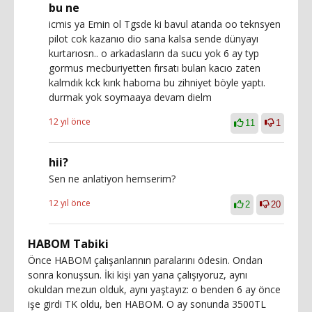
bu ne
icmis ya Emin ol Tgsde ki bavul atanda oo teknsyen
pilot cok kazanıo dio sana kalsa sende dünyayı
kurtarıosn.. o arkadasların da sucu yok 6 ay typ
gormus mecburiyetten fırsatı bulan kacıo zaten
kalmdık kck kırık haboma bu zihniyet böyle yaptı.
durmak yok soymaaya devam dielm
12 yıl önce
11
1
hii?
Sen ne anlatiyon hemserim?
12 yıl önce
2
20
HABOM Tabiki
Önce HABOM çalışanlarının paralarını ödesin. Ondan
sonra konuşsun. İki kişi yan yana çalışıyoruz, aynı
okuldan mezun olduk, aynı yaştayız: o benden 6 ay önce
işe girdi TK oldu, ben HABOM. O ay sonunda 3500TL