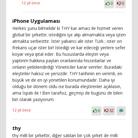
12 yıl önce
0
0
iPhone Uygulaması
Herkes şunu bilmelidir ki THY kar amacı ile hizmet veren
global bir şirkettir; istediğini işe alıp almamakta veya işten
atmakta serbesttir. İster yabancı alır ister Türk ; ister on
frekans uçar ister bir! İstediği ve kar edeceği yerlere sefer
koyar veya iptal eder. Bu hususlarda eleştiri veya
yaptırım hakkına payları oranlarında hissedarlar ve
onların yetkilendirdiği Yöneticiler karar verirler. Buradaki
eleştiriler haksız ve yersizdir. THY tarihinin en verimli, en
büyük ve de en iyi yönetilen konumundadır. Daha iyi
olduğu bir dönem oldu ise burada eleştirenler açıklasın,
ama İspatı ile ! Ben tarafsız, geçmişi de bugünü de bilen
biri olarak yazıyorum.
12 yıl önce
0
32
thy
thy milli bir şirkettir, diğer satılan bir çok şirket de milli