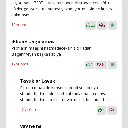
alıyor, ben 1700TL. Al sana haber. Aklımdan çok kötü
sözler geçiyor ama buraya yazamıyorum. Kimse kusura
bakmasın.
12 yıl önce
15
2
iPhone Uygulaması
Pilotların maaşını hazmedeceksiniz o kadar.
Beğenmeyen başka kapıya.
12 yıl önce
1
19
Tavuk or Lavuk
Pilotun maasi ile kimsenin derdi yok,dunya
standartlarinda bir sirket,calisanlarina da dunya
standartlarinda adil ucret vermelidir,bu kadar basit.
12 yıl önce
4
0
yav he he