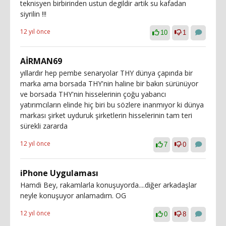
teknisyen birbirinden ustun degildir artik su kafadan
siyrilin !!!
12 yıl önce
10
1
AİRMAN69
yıllardır hep pembe senaryolar THY dünya çapında bir
marka ama borsada THY'nin haline bir bakın sürünüyor
ve borsada THY'nin hisselerinin çoğu yabancı
yatırımcıların elinde hiç biri bu sözlere inanmıyor ki dünya
markası şirket uyduruk şirketlerin hisselerinin tam teri
sürekli zararda
12 yıl önce
7
0
iPhone Uygulaması
Hamdi Bey, rakamlarla konuşuyorda....diğer arkadaşlar
neyle konuşuyor anlamadım. OG
12 yıl önce
0
8