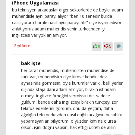
iPhone Uygulaması
bu teknisyen arkadaslar diger sektorlerde de boyle. adam
muhendisle ayni parayi aliyor "ben 10 senedir burda
calisiyorum bnmle nasil ayni parayi alir" diye isyan ediyor.
anlatiyoruz adam muhendis senin turkcenden iyi
ingilizcesi var yok anlamiyor.
12 yıl önce
0
5
bak işte
her taraf mühendis, mühendisten mühendise de
fark var, mühendisim diye kimse kendini dev
aynasında görmesin, öyle kurumlar var ki, belli yerler
dışında staja dahi adam almıyor, bırakın istihdam
etmeyi..ingilizce örneğini vermişsin de, sadece
güldüm, bende daha ingilizceyi bırakın türkçeyi zor
telafuz edenlerini gördüm. onu da geçtim, daha
ağırlığın tek merkezden nasıl dağıtılacağının hesabını
yapamayanları biliyorum, o yüzden kim ne olursa
olsun, işini doğru yapsın, hak ettiği ücreti de alsın..