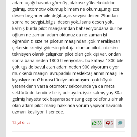
adam uçağı havada görmüş ,alakasız yüksekokuldan
gelmiş, otomotiv okumuş bilmem ne okumuş..ingilizce
desen beginner bile değil..uçak sevgisi desen 29undan
sonra ne sevgisi..bilgisi desen yok..lisans desen yok..
kalmış burda pilot maaşlarından bahsediyor.daha dur be
oğlum ne zaman adam oldunuz da ne zaman işi
öğrendiniz. size ne pilotun maaşından .çok meraklıysan
çekersin krediyi gidersin pilotaja olursun pilot.. nitekim
teknisyen olarak çalışırken pilot olan çok kişi var. ondan
sonra bana neden 1800 tl veriyorlar.. bu kafaya 1800 bile
çok. tgs'de bavul atan adam neden 900 alıyorum diyor
mu? kendi maaşını avrupadaki meslektaşlarının maaşı ile
kıyaslıyor mu? burası türkiye arkadaşım.. çok büyük
yeteneklerin varsa otomotiv sektöründe ya da metal
sektöründe kendine bir iş bulsaydın. işsiz kalmış yaş 30a
gelmiş hayatta tek başarısı samsung cep telefonu almak
olan adam pilot maaşı hakkında yorum yapıyor havacılık
uzmanı kesiliyor 1 senede.
12 yıl önce
38
6