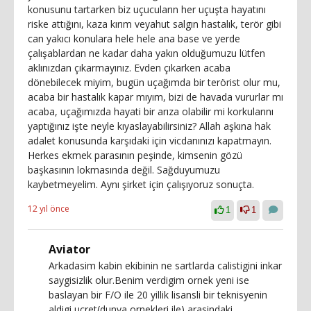
konusunu tartarken biz uçucuların her uçuşta hayatını
riske attığını, kaza kırım veyahut salgın hastalık, terör gibi
can yakıcı konulara hele hele ana base ve yerde
çalışablardan ne kadar daha yakın olduğumuzu lütfen
aklınızdan çıkarmayınız. Evden çıkarken acaba
dönebilecek miyim, bugün uçağımda bir terörist olur mu,
acaba bir hastalık kapar mıyım, bizi de havada vururlar mı
acaba, uçağımızda hayati bir arıza olabilir mi korkularını
yaptığınız işte neyle kıyaslayabilirsiniz? Allah aşkına hak
adalet konusunda karşıdaki için vicdanınızı kapatmayın.
Herkes ekmek parasının peşinde, kimsenin gözü
başkasının lokmasında değil. Sağduyumuzu
kaybetmeyelim. Aynı şirket için çalışıyoruz sonuçta.
12 yıl önce
1
1
Aviator
Arkadasim kabin ekibinin ne sartlarda calistigini inkar
saygisizlik olur.Benim verdigim ornek yeni ise
baslayan bir F/O ile 20 yillik lisansli bir teknisyenin
aldigi ucret(dunya ornekleri ile) arasindaki