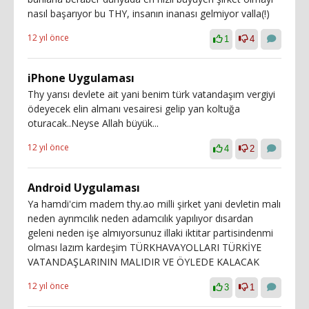
nasıl başarıyor bu THY, insanın inanası gelmiyor valla(!)
12 yıl önce
1
4
iPhone Uygulaması
Thy yarısı devlete ait yani benim türk vatandaşım vergiyi
ödeyecek elin almanı vesairesi gelip yan koltuğa
oturacak..Neyse Allah büyük...
12 yıl önce
4
2
Android Uygulaması
Ya hamdi'cim madem thy.ao milli şirket yani devletin malı
neden ayrımcılık neden adamcılık yapılıyor dısardan
geleni neden işe almıyorsunuz illaki iktitar partisindenmi
olması lazım kardeşim TÜRKHAVAYOLLARI TÜRKİYE
VATANDAŞLARININ MALIDIR VE ÖYLEDE KALACAK
12 yıl önce
3
1