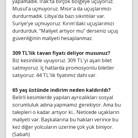
yapamadık. Irak'ta birçok bölgeye uçuyoruz.
Musul'a uçmuyoruz. Mısır'a da uçuşlarımızı
durdurmadık. Libya'da bazı sıkıntılar var.
Suriye'ye uçmuyoruz. Kırım'daki uçuşlarımızı
durdurduk. "Maliyet artıyor mu" derseniz uçuş
güvenliğinin maliyeti hesaplanmaz.
309 TL'lik tavan fiyatı deliyor musunuz?
Biz kesinlikle uyuyoruz. 309 TL'yi aşan bilet
satmıyoruz. İç hatlarda promosyonlu biletler
satıyoruz. 44 TL'lik fiyatımız dahi var.
65 yaş üstünde indirim neden kaldırıldı?
Belirli kesimlerde yapılan ayrıcalıkları sosyal
sorumluluk adına yapmamız gerekiyor. Ama bu
talepleri o kadar artıyor ki... Neticede uçakların
maliyeti var. Başkalarına bu hakları verince bu
kez diğer yolcuların üzerine çok yük biniyor.
(Sabah)