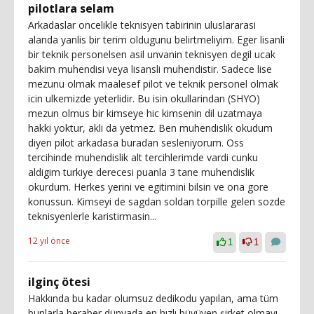
pilotlara selam
Arkadaslar oncelikle teknisyen tabirinin uluslararasi
alanda yanlis bir terim oldugunu belirtmeliyim. Eger lisanli
bir teknik personelsen asil unvanin teknisyen degil ucak
bakim muhendisi veya lisansli muhendistir. Sadece lise
mezunu olmak maalesef pilot ve teknik personel olmak
icin ulkemizde yeterlidir. Bu isin okullarindan (SHYO)
mezun olmus bir kimseye hic kimsenin dil uzatmaya
hakki yoktur, akli da yetmez. Ben muhendislik okudum
diyen pilot arkadasa buradan sesleniyorum. Oss
tercihinde muhendislik alt tercihlerimde vardi cunku
aldigim turkiye derecesi puanla 3 tane muhendislik
okurdum. Herkes yerini ve egitimini bilsin ve ona gore
konussun. Kimseyi de sagdan soldan torpille gelen sozde
teknisyenlerle karistirmasin...
12 yıl önce
1
1
ilginç ötesi
Hakkında bu kadar olumsuz dedikodu yapılan, ama tüm
bunlarla beraber dünyada en hızlı büyüyen şirket olmayı