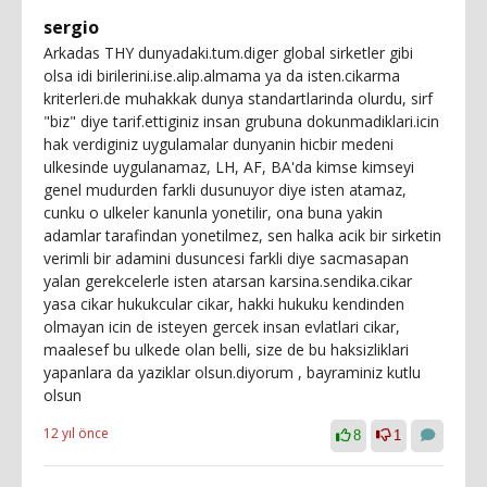
sergio
Arkadas THY dunyadaki.tum.diger global sirketler gibi
olsa idi birilerini.ise.alip.almama ya da isten.cikarma
kriterleri.de muhakkak dunya standartlarinda olurdu, sirf
"biz" diye tarif.ettiginiz insan grubuna dokunmadiklari.icin
hak verdiginiz uygulamalar dunyanin hicbir medeni
ulkesinde uygulanamaz, LH, AF, BA'da kimse kimseyi
genel mudurden farkli dusunuyor diye isten atamaz,
cunku o ulkeler kanunla yonetilir, ona buna yakin
adamlar tarafindan yonetilmez, sen halka acik bir sirketin
verimli bir adamini dusuncesi farkli diye sacmasapan
yalan gerekcelerle isten atarsan karsina.sendika.cikar
yasa cikar hukukcular cikar, hakki hukuku kendinden
olmayan icin de isteyen gercek insan evlatlari cikar,
maalesef bu ulkede olan belli, size de bu haksizliklari
yapanlara da yaziklar olsun.diyorum , bayraminiz kutlu
olsun
12 yıl önce
8
1