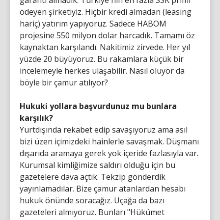
garanti almadık. Türkiye'nin en fazla SSK primi
ödeyen şirketiyiz. Hiçbir kredi almadan (leasing
hariç) yatırım yapıyoruz. Sadece HABOM
projesine 550 milyon dolar harcadık. Tamamı öz
kaynaktan karşılandı. Nakitimiz zirvede. Her yıl
yüzde 20 büyüyoruz. Bu rakamlara küçük bir
incelemeyle herkes ulaşabilir. Nasıl oluyor da
böyle bir çamur atılıyor?
Hukuki yollara başvurdunuz mu bunlara
karşılık?
Yurtdışında rekabet edip savaşıyoruz ama asıl
bizi üzen içimizdeki hainlerle savaşmak. Düşmanı
dışarıda aramaya gerek yok içeride fazlasıyla var.
Kurumsal kimliğimize saldırı olduğu için bu
gazetelere dava açtık. Tekzip gönderdik
yayınlamadılar. Bize çamur atanlardan hesabı
hukuk önünde soracağız. Uçağa da bazı
gazeteleri almıyoruz. Bunları "Hükümet