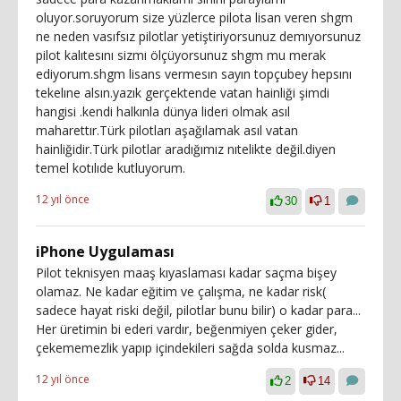
oluyor.soruyorum size yüzlerce pilota lisan veren shgm
ne neden vasıfsız pilotlar yetiştiriyorsunuz demıyorsunuz
pilot kalıtesını sizmı ölçüyorsunuz shgm mu merak
ediyorum.shgm lisans vermesın sayın topçubey hepsını
tekelıne alsın.yazık gerçektende vatan hainliği şimdi
hangisi .kendi halkınla dünya lideri olmak asıl
maharettır.Türk pilotları aşağılamak asıl vatan
hainliğidir.Türk pilotlar aradığımız nıtelikte değil.diyen
temel kotılıde kutluyorum.
12 yıl önce
30
1
iPhone Uygulaması
Pilot teknisyen maaş kıyaslaması kadar saçma bişey
olamaz. Ne kadar eğitim ve çalışma, ne kadar risk(
sadece hayat riski değil, pilotlar bunu bilir) o kadar para...
Her üretimin bi ederi vardır, beğenmiyen çeker gider,
çekememezlik yapıp içindekileri sağda solda kusmaz...
12 yıl önce
2
14