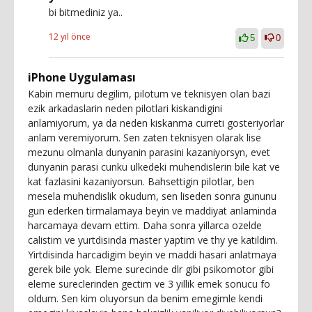
bi bitmediniz ya..
12 yıl önce
5
0
iPhone Uygulaması
Kabin memuru degilim, pilotum ve teknisyen olan bazi
ezik arkadaslarin neden pilotlari kiskandigini
anlamiyorum, ya da neden kiskanma curreti gosteriyorlar
anlam veremiyorum. Sen zaten teknisyen olarak lise
mezunu olmanla dunyanin parasini kazaniyorsyn, evet
dunyanin parasi cunku ulkedeki muhendislerin bile kat ve
kat fazlasini kazaniyorsun. Bahsettigin pilotlar, ben
mesela muhendislik okudum, sen liseden sonra gununu
gun ederken tirmalamaya beyin ve maddiyat anlaminda
harcamaya devam ettim. Daha sonra yillarca ozelde
calistim ve yurtdisinda master yaptim ve thy ye katildim.
Yirtdisinda harcadigim beyin ve maddi hasari anlatmaya
gerek bile yok. Eleme surecinde dlr gibi psikomotor gibi
eleme sureclerinden gectim ve 3 yillik emek sonucu fo
oldum. Sen kim oluyorsun da benim emegimle kendi