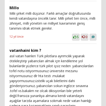
Millo
Milii şirket milli düşünür. Farklı amaçlar doğrultusunda
kendi vatandaşına öncelik tanır. Milli şirket ten önce, milli
zihniyet, milli yönetim ve milliyet kavramının geniş
tanımını idrak etmek gerekir.
12 yıl önce
5
0
vatanhaini kim ?
asıl vatan hainleri Türk pilotlara ayrımcılık yaparak
ötekileştirip yabancıları almak için kendilerine yol
bulanlardır.yüzlerce türk pilot işsiz neden .yabancılardan
tofel notu istiyormusunuz üniversite mezunu
istiyormusunuz dlr hta testi .mulakat
yapıyormusunuz.üstelik uçak bıletlerini dahi
gönderiyorsunuz..yabancıları sokun ingilzce sınavına
.tofel vs.bakalım ne olcak dıksıyonları bıle yeterli
değil.fransıza yunanlıya almana kendi vatandaşını
aşağılar tarzda aşamalara sokmak nedir vatan hainlığı
sadece para kazanmaklamı sınırlı paraylamı