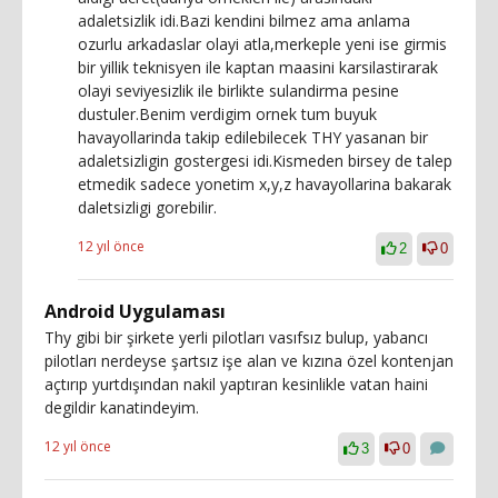
adaletsizlik idi.Bazi kendini bilmez ama anlama
ozurlu arkadaslar olayi atla,merkeple yeni ise girmis
bir yillik teknisyen ile kaptan maasini karsilastirarak
olayi seviyesizlik ile birlikte sulandirma pesine
dustuler.Benim verdigim ornek tum buyuk
havayollarinda takip edilebilecek THY yasanan bir
adaletsizligin gostergesi idi.Kismeden birsey de talep
etmedik sadece yonetim x,y,z havayollarina bakarak
daletsizligi gorebilir.
12 yıl önce
2
0
Android Uygulaması
Thy gibi bir şirkete yerli pilotları vasıfsız bulup, yabancı
pilotları nerdeyse şartsız işe alan ve kızına özel kontenjan
açtırıp yurtdışından nakil yaptıran kesinlikle vatan haini
degildir kanatindeyim.
12 yıl önce
3
0