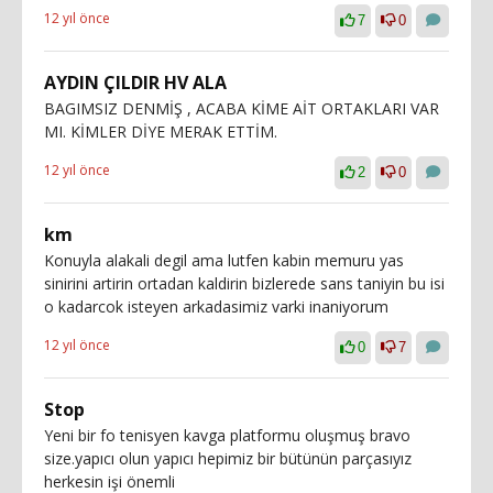
12 yıl önce
7
0
AYDIN ÇILDIR HV ALA
BAGIMSIZ DENMİŞ , ACABA KİME AİT ORTAKLARI VAR
MI. KİMLER DİYE MERAK ETTİM.
12 yıl önce
2
0
km
Konuyla alakali degil ama lutfen kabin memuru yas
sinirini artirin ortadan kaldirin bizlerede sans taniyin bu isi
o kadarcok isteyen arkadasimiz varki inaniyorum
12 yıl önce
0
7
Stop
Yeni bir fo tenisyen kavga platformu oluşmuş bravo
size.yapıcı olun yapıcı hepimiz bir bütünün parçasıyız
herkesin işi önemli