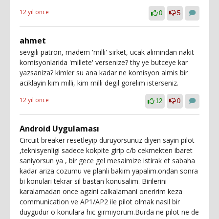
12 yıl önce
0
5
ahmet
sevgili patron, madem 'milli' sirket, ucak alimindan nakit
komisyonlarida 'millete' versenize? thy ye butceye kar
yazsaniza? kimler su ana kadar ne komisyon almis bir
aciklayin kim milli, kim milli degil gorelim isterseniz.
12 yıl önce
12
0
Android Uygulaması
Circuit breaker resetleyip duruyorsunuz diyen sayin pilot
,teknisyenligi sadece kokpite girip c/b cekmekten ibaret
saniyorsun ya , bir gece gel mesaimize istirak et sabaha
kadar ariza cozumu ve planli bakim yapalim.ondan sonra
bi konulari tekrar sil bastan konusalim. Birilerini
karalamadan once agzini calkalamani oneririm keza
communication ve AP1/AP2 ile pilot olmak nasil bir
duygudur o konulara hic girmiyorum.Burda ne pilot ne de