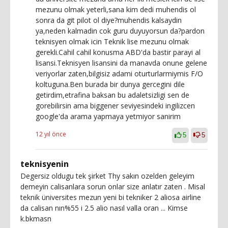
mezunu olmak yeterli,sana kim dedi muhendis ol
sonra da git pilot ol diye?muhendis kalsaydin
ya,neden kalmadin cok guru duyuyorsun da?pardon
teknisyen olmak icin Teknik lise mezunu olmak
gerekli.Cahil cahil konusma ABD'da bastir parayi al
lisansi.Teknisyen lisansini da manavda onune gelene
veriyorlar zaten,bilgisiz adami oturturlarmiymis F/O
koltuguna.Ben burada bir dunya gercegini dile
getirdim,etrafina baksan bu adaletsizligi sen de
gorebilirsin ama biggener seviyesindeki ingilizcen
google'da arama yapmaya yetmiyor sanirim
12 yıl önce
5
5
teknisyenin
Degersiz oldugu tek şirket Thy sakın ozelden geleyim
demeyin calisanlara sorun onlar size anlatır zaten . Misal
teknik üniversites mezun yeni bi tekniker 2 aliosa airline
da calisan nın%55 i 2.5 alio nasıl valla oran ... Kimse
k.bkmasn