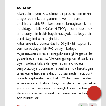
Aviator
Allah askina yeni F/O olmus bir pilot nelerin riskini
tasiyor ve ne kadar yatirim ile ve hangi ustun
ozelliklere sahip?Bol keseden sallamayin,biz kimin
ne oldugunu biliriz.Kafanizi THY'ye gommussunuz
ama dunyanin hicbir buyuk havayolunda boyle bir
ucret dagilimi olmadigini bile
kabullenemiyorsunuz.Nasilki 20 yillik bir kaptan ile
yeni ise baslayan bir F/O yu ayni kefeye
koyamazsaniz,meslek megolomanligi ile gercekleri
gozardi edemezsiniz.Aileronu gorup kanat sarkmis
diyen sadece telsiz dinleyen adama o ucreti
veriyoruz diye ovunurseniz baskalari da hakettigini
talep etme hakkina sahiptir,bu sizi neden acitiyor?
Burada kaptandan,tecrubeli F/O'dan veya meslek
sovenizminden bahsedilmiyor,soylenen aci gercekler
gururunuza dokunuyor sanirim,teknisyenin hakkini
almasi en cok sizi sevindirmeli ama malesef anlama
sorununuz var