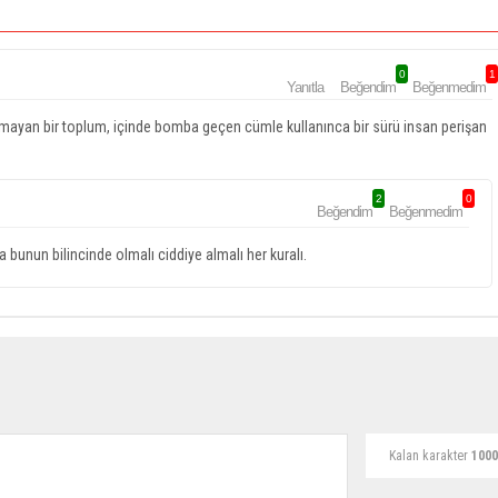
0
1
Yanıtla
Beğendim
Beğenmedim
ayan bir toplum, içinde bomba geçen cümle kullanınca bir sürü insan perişan
2
0
Beğendim
Beğenmedim
bunun bilincinde olmalı ciddiye almalı her kuralı.
Kalan karakter
1000