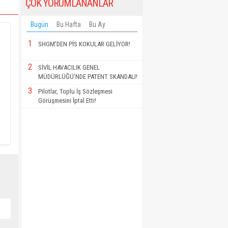
ÇOK YORUMLANANLAR
Bugün
Bu Hafta
Bu Ay
1
SHGM'DEN PİS KOKULAR GELİYOR!
2
SİVİL HAVACILIK GENEL
MÜDÜRLÜĞÜ'NDE PATENT SKANDALI!
3
Pilotlar, Toplu İş Sözleşmesi
Görüşmesini İptal Etti!