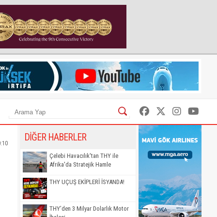
DİĞER HABERLER
0:10
Çelebi Havacılık'tan THY ile
Afrika'da Stratejik Hamle
THY UÇUŞ EKİPLERİ İSYANDA!
THY’den 3 Milyar Dolarlık Motor