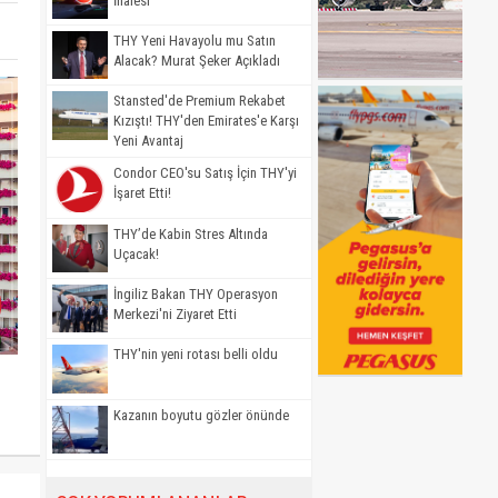
İhalesi
THY Yeni Havayolu mu Satın
Alacak? Murat Şeker Açıkladı
Stansted'de Premium Rekabet
Kızıştı! THY'den Emirates'e Karşı
Yeni Avantaj
Condor CEO'su Satış İçin THY'yi
İşaret Etti!
THY’de Kabin Stres Altında
Uçacak!
İngiliz Bakan THY Operasyon
Merkezi'ni Ziyaret Etti
THY'nin yeni rotası belli oldu
Kazanın boyutu gözler önünde