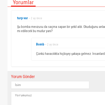
Yorumlar
turp var
~ 2 ay önce
Şu bomba mevzusu da saçma sapan bir şekil aldı. Okuduğunu anlam
mı edilecek bu mudur yani?
Bomb
~ 2 ay önce
Çünkü havacılıkta hiçbişey şakaya gelmez. İnsanlarda 
Yorum Gönder