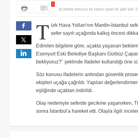
Şu bomba mevzusu da saçma sapan bir şekil aldı. O
2
perişan mı edilecek bu mudur yani?
T
ürk Hava Yolları'nın Mardin-İstanbul se
sefer sayılı uçağında kalkış öncesi dikka
Edinilen bilgilere göre, uçakta yaşanan bekle
Esenyurt Eski Belediye Başkanı Gürbüz Çapan
bekliyoruz?" şeklinde ifadeler kullandığı öne s
Söz konusu ifadelerin ardından güvenlik prosedü
ekipleri uçağa çağrıldı. Yapılan değerlendirme
eşliğinde uçaktan indirildi.
Olay nedeniyle seferde gecikme yaşanırken, T
sonra İstanbul'a hareket etti. Olayla ilgili incel