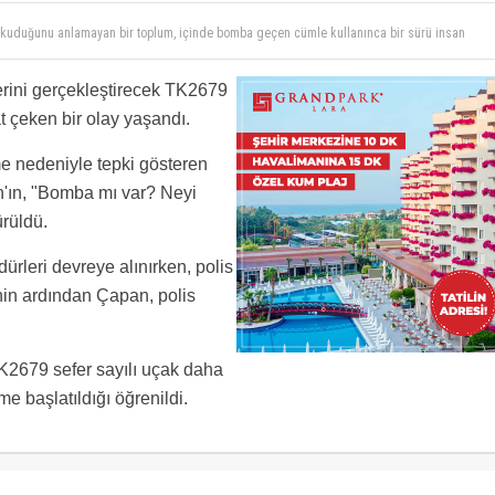
kuduğunu anlamayan bir toplum, içinde bomba geçen cümle kullanınca bir sürü insan
ferini gerçekleştirecek TK2679
t çeken bir olay yaşandı.
me nedeniyle tepki gösteren
'ın, "Bomba mı var? Neyi
ürüldü.
rleri devreye alınırken, polis
nin ardından Çapan, polis
K2679 sefer sayılı uçak daha
eme başlatıldığı öğrenildi.