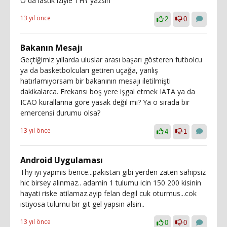
O da lastik iziyle THY yazsın
13 yıl önce
2
0
Bakanın Mesajı
Geçtiğimiz yıllarda uluslar arası başarı gösteren futbolcu
ya da basketbolcuları getiren uçağa, yanlış
hatırlamıyorsam bir bakanının mesajı iletilmişti
dakikalarca. Frekansı boş yere işgal etmek IATA ya da
ICAO kurallarına göre yasak değil mi? Ya o sırada bir
emercensi durumu olsa?
13 yıl önce
4
1
Android Uygulaması
Thy iyi yapmis bence...pakistan gibi yerden zaten sahipsiz
hic birsey alinmaz.. adamin 1 tulumu icin 150 200 kisinin
hayati riske atilamaz.ayip felan degil cuk oturmus...cok
istiyosa tulumu bir git gel yapsin alsin..
13 yıl önce
0
0