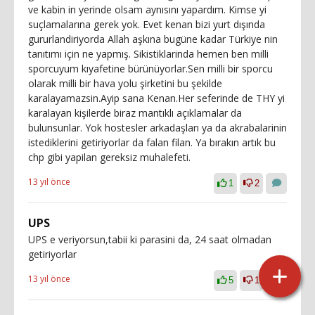
ve kabin in yerinde olsam aynısını yapardım. Kimse yi
suçlamalarına gerek yok. Evet kenan bizi yurt dışında
gururlandiriyorda Allah aşkına bugüne kadar Türkiye nin
tanıtımı için ne yapmış. Sikistiklarinda hemen ben milli
sporcuyum kıyafetine bürünüyorlar.Sen milli bir sporcu
olarak milli bir hava yolu şirketini bu şekilde
karalayamazsin.Ayip sana Kenan.Her seferinde de THY yi
karalayan kişilerde biraz mantıklı açıklamalar da
bulunsunlar. Yok hostesler arkadaşları ya da akrabalarinin
istediklerini getiriyorlar da falan filan. Ya bırakın artık bu
chp gibi yapilan gereksiz muhalefeti.
13 yıl önce
1
2
UPS
UPS e veriyorsun,tabii ki parasini da, 24 saat olmadan
getiriyorlar
13 yıl önce
5
1