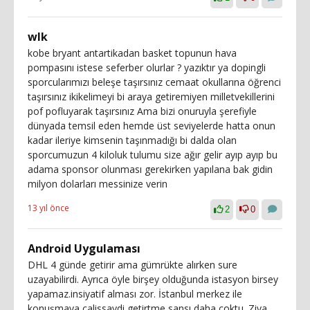
wlk
kobe bryant antartikadan basket topunun hava
pompasını istese seferber olurlar ? yazıktır ya dopingli
sporcularımızı beleşe taşırsınız cemaat okullarına öğrenci
taşırsınız ikikelimeyi bi araya getiremiyen milletvekillerini
pof pofluyarak taşırsınız Ama bizi onuruyla şerefiyle
dünyada temsil eden hemde üst seviyelerde hatta onun
kadar ileriye kimsenin taşınmadığı bi dalda olan
sporcumuzun 4 kiloluk tulumu size ağır gelir ayıp ayıp bu
adama sponsor olunması gerekirken yapılana bak gidin
milyon dolarları messinize verin
13 yıl önce
2
0
Android Uygulaması
DHL 4 günde getirir ama gümrükte alırken sure
uzayabilirdi. Ayrıca öyle birşey olduğunda istasyon birsey
yapamaz.insiyatif alması zor. İstanbul merkez ile
konuşmaya calissaydi getirtme sansı daha coktu. Ziya