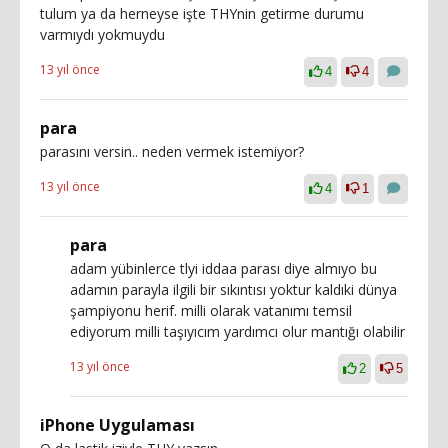
tulum ya da herneyse işte THYnin getirme durumu
varmıydı yokmuydu
13 yıl önce
4
4
para
parasını versin.. neden vermek istemiyor?
13 yıl önce
4
1
para
adam yübinlerce tlyi iddaa parası diye almıyo bu
adamın parayla ilgili bir sıkıntısı yoktur kaldıki dünya
şampiyonu herif. milli olarak vatanımı temsil
ediyorum milli taşıyıcım yardımcı olur mantığı olabilir
13 yıl önce
2
5
iPhone Uygulaması