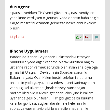
dus agent
siparisini verirken THY yemi güvenmis, nasil verdiysen
yada kime verdiysen o getirsin. Yada ödersin babalar gibi
Cargo masrafini ozaman gelmezse baskalarini lekeleye
bilirsin.
13 yıl önce
2
1
iPhone Uygulaması
Pardon da Kenan Bey neden Pakistandaki istasyon
müdürüyle yada diger kademe olarak kurallara bağımlı
ustlerine rapor vermek zorunda olan insanlarla diyaloga
girmis ki? Ulaşırsın Devletimizin Spordan sorumlu
Bakanına yada Özel Kalemine,bir telefon ile durumu
anlatirsin yada yuzyuze rica edersin,seni tanimayan mi
var bu guzel ülkemde! ,birak elbiseyi yarisacagin
motorsikleti bile yükleyip getirirler.Lakin yine kurallara
uyarlar belgesi olur felan.. THY gibi güzide bir kuruma
karsi bu gibi basit suçlamalar ile hele hele milli bir
sporcuya yapılan ayip gibi lanse edilen haberler ile