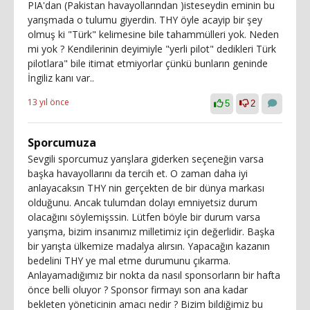
PIA'dan (Pakistan havayollarından )isteseydin eminin bu
yarışmada o tulumu giyerdin. THY öyle acayip bir şey
olmuş ki "Türk" kelimesine bile tahammülleri yok. Neden
mi yok ? Kendilerinin deyimiyle "yerli pilot" dedikleri Türk
pilotlara" bile itimat etmiyorlar çünkü bunların geninde
İngiliz kanı var..
13 yıl önce
5
2
Sporcumuza
Sevgili sporcumuz yarışlara giderken seçeneğin varsa
başka havayollarını da tercih et. O zaman daha iyi
anlayacaksın THY nin gerçekten de bir dünya markası
olduğunu. Ancak tulumdan dolayı emniyetsiz durum
olacağını söylemişssin. Lütfen böyle bir durum varsa
yarışma, bizim insanımız milletimiz için değerlidir. Başka
bir yarışta ülkemize madalya alırsın. Yapacağın kazanın
bedelini THY ye mal etme durumunu çıkarma.
Anlayamadığımız bir nokta da nasıl sponsorların bir hafta
önce belli oluyor ? Sponsor firmayı son ana kadar
bekleten yöneticinin amacı nedir ? Bizim bildiğimiz bu