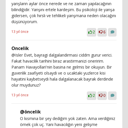
yarışların aylar önce nerede ve ne zaman yapılacağının
bilindiğidir. Yarışını ertele kardeşim. Bu psikoloji ile yarışa
gidersen, çok hırslı ve tehlikeli yarışmana neden olacağını
düşünüyorum.
13 yıl önce
2
6
Oncelik
@Isler Evet, bayragi dalgalandirmasi ciddrn gurur verici.
Fakat havacilik tarihini biraz arastirmanizi oneririm.
Panam Havayollari'nin basina ne gelmis bir okuyun. Bir
guvenlik zaafiyeti olsaydi ve o ucaktaki yuzlerce kisi
hayatini kaybetseydi hala dalgalanacak bayrak derdinde
olur muydunuz?
13 yıl önce
2
0
@öncelik
O kısmına bir şey dediğim yok zaten. Ama verdiğiniz
örnek çok uç. Yani havacılığın yeni gelişme