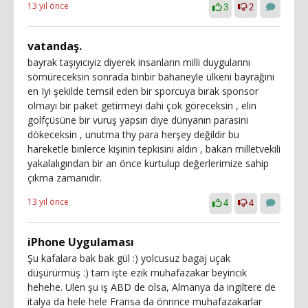
13 yıl önce
3
2
vatandaş.
bayrak taşıyıcıyiz diyerek insanların milli duygularını
sömüreceksin sonrada binbir bahaneyle ülkeni bayrağını
en Iyi şekilde temsil eden bir sporcuya bırak sponsor
olmayı bir paket getirmeyi dahi çok göreceksin , elin
golfçüsüne bir vuruş yapsın diye dünyanın parasini
dökeceksin , unutma thy para herşey değildir bu
hareketle binlerce kişinin tepkisini aldın , bakan milletvekili
yakalalıgından bir an önce kurtulup değerlerimize sahip
çıkma zamanıdir.
13 yıl önce
4
4
iPhone Uygulaması
Şu kafalara bak bak gül :) yolcusuz bagaj uçak
düşürürmüş :) tam işte ezik muhafazakar beyincik
hehehe. Ulen şu iş ABD de olsa, Almanya da ingiltere de
italya da hele hele Fransa da önnnce muhafazakarlar