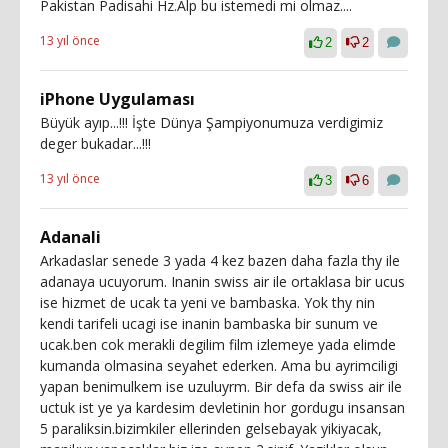
Pakistan Padisahi Hz.Alp bu istemedi mi olmaz....
13 yıl önce
2
2
iPhone Uygulaması
Büyük ayıp...!!! İşte Dünya Şampiyonumuza verdigimiz
deger bukadar...!!!
13 yıl önce
3
6
Adanali
Arkadaslar senede 3 yada 4 kez bazen daha fazla thy ile
adanaya ucuyorum. Inanin swiss air ile ortaklasa bir ucus
ise hizmet de ucak ta yeni ve bambaska. Yok thy nin
kendi tarifeli ucagi ise inanin bambaska bir sunum ve
ucak.ben cok merakli degilim film izlemeye yada elimde
kumanda olmasina seyahet ederken. Ama bu ayrimciligi
yapan benimulkem ise uzuluyrm. Bir defa da swiss air ile
uctuk ist ye ya kardesim devletinin hor gordugu insansan
5 paraliksin.bizimkiler ellerinden gelsebayak yikiyacak,