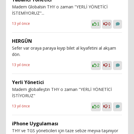
Madem Globalsin THY o zaman "YERLİ YÖNETİCİ
İSTEMİYORUZ"...
13 yıl önce
1
0
HERGÜN
Sefer var oraya paraya kıyıp bilet al kıyafetini al akşam
dön.
13 yıl önce
2
1
Yerli Yönetici
Madem globalleştin THY o zaman "YERLİ YÖNETİCİ
İSTİYORUZ"
13 yıl önce
0
1
iPhone Uygulaması
THY ve TGS yöneticileri için taze sebze meyva taşınıyor