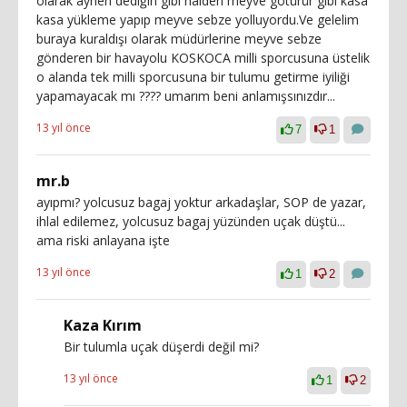
olarak aynen dediğin gibi halden meyve götürür gibi kasa
kasa yükleme yapıp meyve sebze yolluyordu.Ve gelelim
buraya kuraldışı olarak müdürlerine meyve sebze
gönderen bir havayolu KOSKOCA milli sporcusuna üstelik
o alanda tek milli sporcusuna bir tulumu getirme iyiliği
yapamayacak mı ???? umarım beni anlamışsınızdır...
13 yıl önce
7
1
mr.b
ayıpmı? yolcusuz bagaj yoktur arkadaşlar, SOP de yazar,
ihlal edilemez, yolcusuz bagaj yüzünden uçak düştü...
ama riski anlayana işte
13 yıl önce
1
2
Kaza Kırım
Bir tulumla uçak düşerdi değil mi?
13 yıl önce
1
2