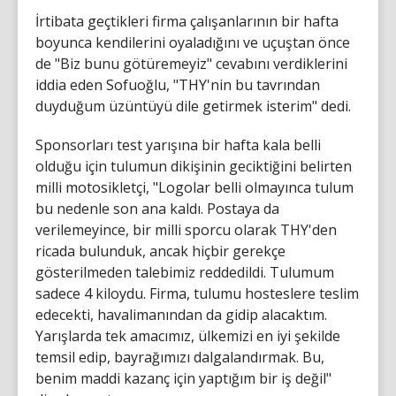
İrtibata geçtikleri firma çalışanlarının bir hafta
boyunca kendilerini oyaladığını ve uçuştan önce
de "Biz bunu götüremeyiz" cevabını verdiklerini
iddia eden Sofuoğlu, "THY'nin bu tavrından
duyduğum üzüntüyü dile getirmek isterim" dedi.
Sponsorları test yarışına bir hafta kala belli
olduğu için tulumun dikişinin geciktiğini belirten
milli motosikletçi, "Logolar belli olmayınca tulum
bu nedenle son ana kaldı. Postaya da
verilemeyince, bir milli sporcu olarak THY'den
ricada bulunduk, ancak hiçbir gerekçe
gösterilmeden talebimiz reddedildi. Tulumum
sadece 4 kiloydu. Firma, tulumu hosteslere teslim
edecekti, havalimanından da gidip alacaktım.
Yarışlarda tek amacımız, ülkemizi en iyi şekilde
temsil edip, bayrağımızı dalgalandırmak. Bu,
benim maddi kazanç için yaptığım bir iş değil"