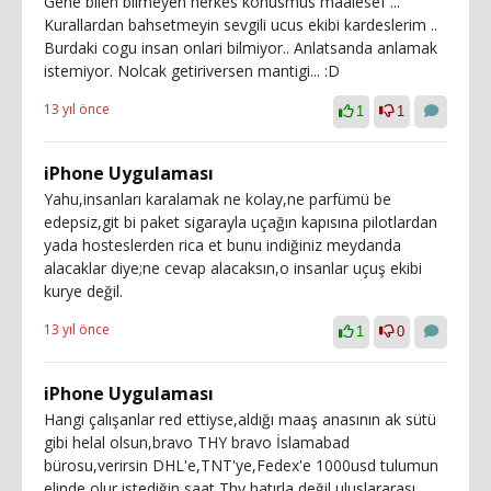
Gene bilen bilmeyen herkes konusmus maalesef ...
Kurallardan bahsetmeyin sevgili ucus ekibi kardeslerim ..
Burdaki cogu insan onlari bilmiyor.. Anlatsanda anlamak
istemiyor. Nolcak getiriversen mantigi... :D
13 yıl önce
1
1
iPhone Uygulaması
Yahu,insanları karalamak ne kolay,ne parfümü be
edepsiz,git bi paket sigarayla uçağın kapısına pilotlardan
yada hosteslerden rica et bunu indiğiniz meydanda
alacaklar diye;ne cevap alacaksın,o insanlar uçuş ekibi
kurye değil.
13 yıl önce
1
0
iPhone Uygulaması
Hangi çalışanlar red ettiyse,aldığı maaş anasının ak sütü
gibi helal olsun,bravo THY bravo İslamabad
bürosu,verirsin DHL'e,TNT'ye,Fedex'e 1000usd tulumun
elinde olur istediğin saat,Thy hatırla değil,uluslararası