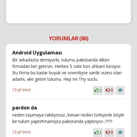
YORUMLAR (86)
Android Uygulaması
Bir arkadasta demiyorki, tulumu pakistanda diken
firmadan biri getirsin. Herkes 5 satir bos ahkam kesiyor.
Bu firma bu kadar buyuk ve onemliyse vardir vizesi olan
adami, alie getirir tulumu. Hep mi Thy suclu.
13 yıl önce
1
0
pardon da
neden taşımaya takılıyoruz...kenan neden türkiyede böyle
bir tulum yaptırtmamışta pakistanda yaptırıyor..????
13 yıl önce
1
0