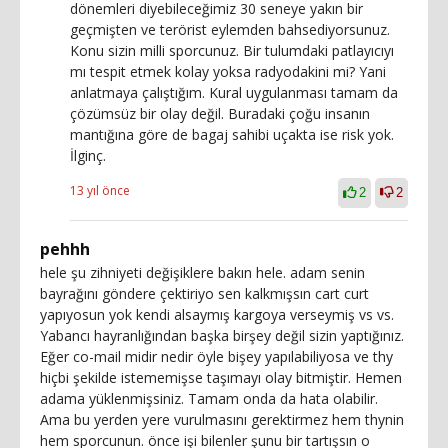
dönemleri diyebileceğimiz 30 seneye yakın bir
geçmişten ve terörist eylemden bahsediyorsunuz.
Konu sizin milli sporcunuz. Bir tulumdaki patlayıcıyı
mı tespit etmek kolay yoksa radyodakini mi? Yani
anlatmaya çalıştığım. Kural uygulanması tamam da
çözümsüz bir olay değil. Buradaki çoğu insanın
mantığına göre de bagaj sahibi uçakta ise risk yok.
İlginç.
13 yıl önce
2
2
pehhh
hele şu zihniyeti değişiklere bakın hele. adam senin
bayrağını göndere çektiriyo sen kalkmışsın cart curt
yapıyosun yok kendi alsaymış kargoya verseymiş vs vs.
Yabancı hayranlığından başka birşey değil sizin yaptığınız.
Eğer co-mail midir nedir öyle bişey yapılabiliyosa ve thy
hiçbi şekilde istememişse taşımayı olay bitmiştir. Hemen
adama yüklenmişsiniz. Tamam onda da hata olabilir.
Ama bu yerden yere vurulmasını gerektirmez hem thynin
hem sporcunun. önce işi bilenler şunu bir tartışsın o