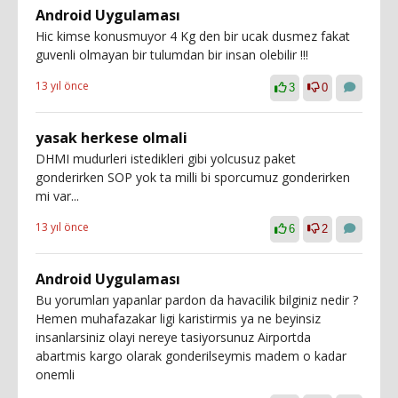
Android Uygulaması
Hic kimse konusmuyor 4 Kg den bir ucak dusmez fakat
guvenli olmayan bir tulumdan bir insan olebilir !!!
13 yıl önce
3
0
yasak herkese olmali
DHMI mudurleri istedikleri gibi yolcusuz paket
gonderirken SOP yok ta milli bi sporcumuz gonderirken
mi var...
13 yıl önce
6
2
Android Uygulaması
Bu yorumları yapanlar pardon da havacilik bilginiz nedir ?
Hemen muhafazakar ligi karistirmis ya ne beyinsiz
insanlarsiniz olayi nereye tasiyorsunuz Airportda
abartmis kargo olarak gonderilseymis madem o kadar
onemli