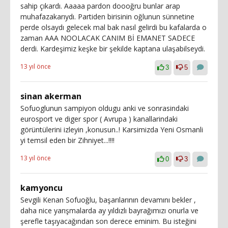
sahip çıkardı. Aaaaa pardon doooğru bunlar arap
muhafazakarıydı. Partiden birisinin oğlunun sünnetine
perde olsaydı gelecek mal bak nasıl gelirdi bu kafalarda o
zaman AAA NOOLACAK CANIM Bİ EMANET SADECE
derdi. Kardeşimiz keşke bir şekilde kaptana ulaşabilseydi.
13 yıl önce
3
5
sinan akerman
Sofuoglunun sampiyon oldugu anki ve sonrasindaki
eurosport ve diger spor ( Avrupa ) kanallarindaki
görüntülerini izleyin ,konusun..! Karsimizda Yeni Osmanli
yi temsil eden bir Zihniyet...!!!!
13 yıl önce
0
3
kamyoncu
Sevgili Kenan Sofuoğlu, başarılarının devamını bekler ,
daha nice yarışmalarda ay yıldızlı bayrağımızı onurla ve
şerefle taşıyacağından son derece eminim. Bu isteğini