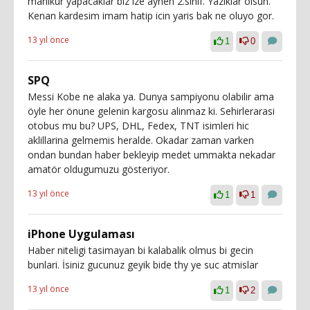
manikur yapacaklar biz ize aynen 2.sinif. Yaziklar olsun.
Kenan kardesim imam hatip icin yaris bak ne oluyo gor.
13 yıl önce
1
0
SPQ
Messi Kobe ne alaka ya. Dunya sampiyonu olabilir ama
öyle her önune gelenin kargosu alinmaz ki. Sehirlerarasi
otobus mu bu? UPS, DHL, Fedex, TNT isimleri hic
aklillarina gelmemis heralde. Okadar zaman varken
ondan bundan haber bekleyip medet ummakta nekadar
amatör oldugumuzu gösteriyor.
13 yıl önce
1
1
iPhone Uygulaması
Haber niteligi tasimayan bi kalabalik olmus bi gecin
bunlari. İsiniz gucunuz geyik bide thy ye suc atmislar
13 yıl önce
1
2