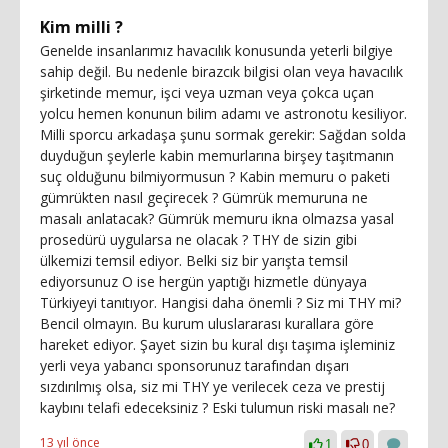
Kim milli ?
Genelde insanlarımız havacılık konusunda yeterli bilgiye
sahip değil. Bu nedenle birazcık bilgisi olan veya havacılık
şirketinde memur, işci veya uzman veya çokca uçan
yolcu hemen konunun bilim adamı ve astronotu kesiliyor.
Milli sporcu arkadaşa şunu sormak gerekir: Sağdan solda
duyduğun şeylerle kabin memurlarına birşey taşıtmanın
suç olduğunu bilmiyormusun ? Kabin memuru o paketi
gümrükten nasıl geçirecek ? Gümrük memuruna ne
masalı anlatacak? Gümrük memuru ikna olmazsa yasal
prosedürü uygularsa ne olacak ? THY de sizin gibi
ülkemizi temsil ediyor. Belki siz bir yarışta temsil
ediyorsunuz O ise hergün yaptığı hizmetle dünyaya
Türkiyeyi tanıtıyor. Hangisi daha önemli ? Siz mi THY mi?
Bencil olmayın. Bu kurum uluslararası kurallara göre
hareket ediyor. Şayet sizin bu kural dışı taşıma işleminiz
yerli veya yabancı sponsorunuz tarafından dışarı
sızdırılmış olsa, siz mi THY ye verilecek ceza ve prestij
kaybını telafi edeceksiniz ? Eski tulumun riski masalı ne?
13 yıl önce
1
0