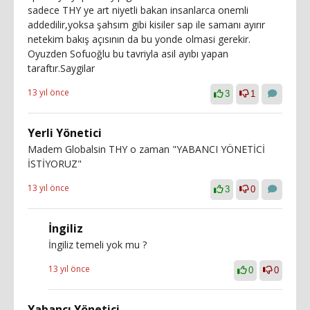
sadece THY ye art niyetli bakan insanlarca onemli
addedilir,yoksa şahsım gibi kisiler sap ile samanı ayırır
netekim bakış açısının da bu yonde olmasi gerekir.
Oyuzden Sofuoğlu bu tavriyla asil ayıbı yapan
taraftır.Saygilar
13 yıl önce
3
1
Yerli Yönetici
Madem Globalsin THY o zaman "YABANCI YÖNETİCİ
İSTİYORUZ"
13 yıl önce
3
0
İngiliz
İngiliz temeli yok mu ?
13 yıl önce
0
0
Yabancı Yönetici