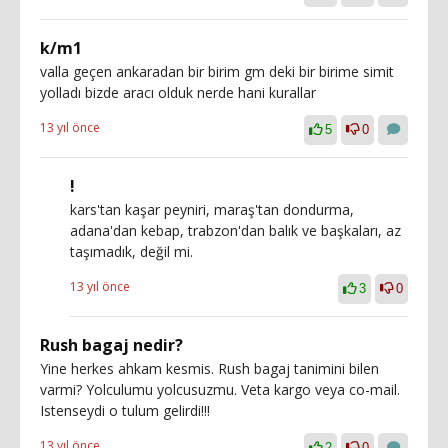
k/m1
valla geçen ankaradan bir birim gm deki bir birime simit
yolladı bizde aracı olduk nerde hani kurallar
13 yıl önce
5
0
!
kars'tan kaşar peyniri, maraş'tan dondurma,
adana'dan kebap, trabzon'dan balık ve başkaları, az
taşımadık, değil mi.
13 yıl önce
3
0
Rush bagaj nedir?
Yine herkes ahkam kesmis. Rush bagaj tanimini bilen
varmi? Yolculumu yolcusuzmu. Veta kargo veya co-mail.
Istenseydi o tulum gelirdi!!!
13 yıl önce
2
0