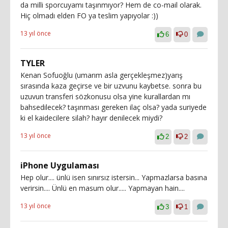
da milli sporcuyamı taşınmıyor? Hem de co-mail olarak.
Hiç olmadı elden FO ya teslim yapıyolar :))
13 yıl önce
6
0
TYLER
Kenan Sofuoğlu (umarım asla gerçekleşmez)yarış
sırasında kaza geçirse ve bir uzvunu kaybetse. sonra bu
uzuvun transferi sözkonusu olsa yine kurallardan mı
bahsedilecek? taşınması gereken ilaç olsa? yada suriyede
ki el kaidecilere silah? hayır denilecek miydi?
13 yıl önce
2
2
iPhone Uygulaması
Hep olur.... ünlü isen sınırsız istersin... Yapmazlarsa basına
verirsin.... Ünlü en masum olur..... Yapmayan hain....
13 yıl önce
3
1