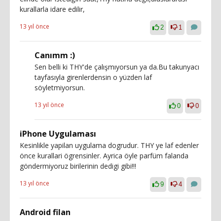
kurallarla idare edilir,
13 yıl önce
2
1
Canımm :)
Sen belli ki THY'de çalışmıyorsun ya da.Bu takunyacı
tayfasıyla girenlerdensin o yüzden laf
söyletmiyorsun.
13 yıl önce
0
0
iPhone Uygulaması
Kesinlikle yapilan uygulama dogrudur. THY ye laf edenler
önce kurallari ögrensinler. Ayrica öyle parfüm falanda
göndermiyoruz birilerinin dedigi gibi!!!
13 yıl önce
9
4
Android filan