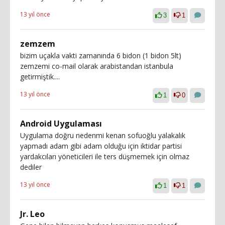
13 yıl önce
3
1
zemzem
bizim uçakla vakti zamanında 6 bidon (1 bidon 5lt)
zemzemi co-mail olarak arabistandan istanbula
getirmiştik....
13 yıl önce
1
0
Android Uygulaması
Uygulama doğru nedenmi kenan sofuoğlu yalakalık
yapmadı adam gibi adam olduğu için iktidar partisi
yardakcıları yöneticileri ile ters düşmemek için olmaz
dediler
13 yıl önce
1
1
Jr. Leo