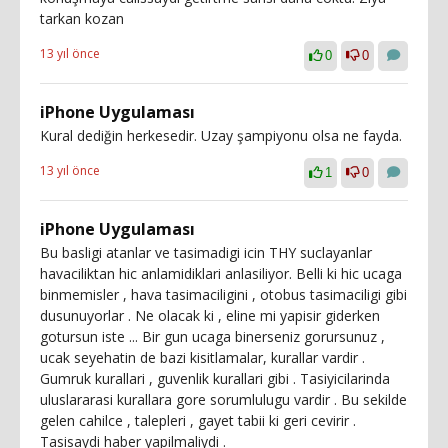
tarkan kozan
13 yıl önce
0
0
iPhone Uygulaması
Kural dediğin herkesedir. Uzay şampiyonu olsa ne fayda.
13 yıl önce
1
0
iPhone Uygulaması
Bu basligi atanlar ve tasimadigi icin THY suclayanlar
havaciliktan hic anlamidiklari anlasiliyor. Belli ki hic ucaga
binmemisler , hava tasimaciligini , otobus tasimaciligi gibi
dusunuyorlar . Ne olacak ki , eline mi yapisir giderken
gotursun iste ... Bir gun ucaga binerseniz gorursunuz ,
ucak seyehatin de bazi kisitlamalar, kurallar vardir .
Gumruk kurallari , guvenlik kurallari gibi . Tasiyicilarinda
uluslararasi kurallara gore sorumlulugu vardir . Bu sekilde
gelen cahilce , talepleri , gayet tabii ki geri cevirir .
Tasisaydi haber yapilmaliydi .