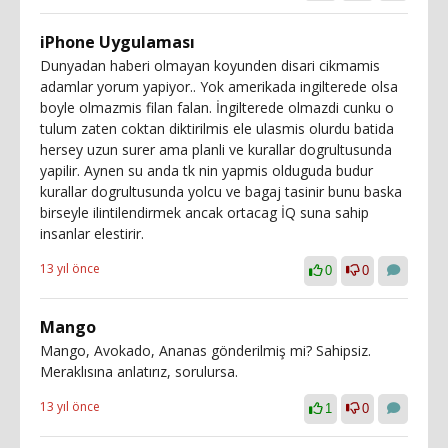
iPhone Uygulaması
Dunyadan haberi olmayan koyunden disari cikmamis
adamlar yorum yapiyor.. Yok amerikada ingilterede olsa
boyle olmazmis filan falan. İngilterede olmazdi cunku o
tulum zaten coktan diktirilmis ele ulasmis olurdu batida
hersey uzun surer ama planli ve kurallar dogrultusunda
yapilir. Aynen su anda tk nin yapmis olduguda budur
kurallar dogrultusunda yolcu ve bagaj tasinir bunu baska
birseyle ilintilendirmek ancak ortacag İQ suna sahip
insanlar elestirir.
13 yıl önce
0
0
Mango
Mango, Avokado, Ananas gönderilmiş mi? Sahipsiz.
Meraklısına anlatırız, sorulursa.
13 yıl önce
1
0