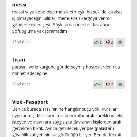
messi
messi veya kobe olsa merak etmeyin bu şekilde kuralsız
iş olmayacağını bilirler, menejerleri kargoya verirdi
gönderecekleri şeyi. Böyle amatörce bir davranışı
Sofuoğlu'na yakıştıramadım
13 yıl önce
1
2
ticari
parasını verip kargoda gönderseymiş hosteslerden rica
minnet edeceğine
13 yıl önce
0
2
Vize -Pasaport
Ben ce burada THY nin herhangibir suçu yok. Kurallar
uygulanmış. Milli sporcu sıfatını kullanarak sürekli öncelik
isteyen ve insanlara saygisizca davranan kişilerden artık
gerçekten bıktık. Ayrıca getirilecek yer bile (pakistan)
güvenlik zafiyeti nin sık görüldüğü bir yer. Ben de Kokpit