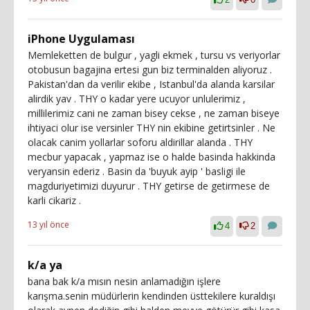
iPhone Uygulaması
Memleketten de bulgur , yagli ekmek , tursu vs veriyorlar
otobusun bagajina ertesi gun biz terminalden aliyoruz .
Pakistan'dan da verilir ekibe , Istanbul'da alanda karsilar
alirdik yav . THY o kadar yere ucuyor unlulerimiz ,
millilerimiz cani ne zaman bisey cekse , ne zaman biseye
ihtiyaci olur ise versinler THY nin ekibine getirtsinler . Ne
olacak canim yollarlar soforu aldirillar alanda . THY
mecbur yapacak , yapmaz ise o halde basinda hakkinda
veryansin ederiz . Basin da 'buyuk ayip ' basligi ile
magduriyetimizi duyurur . THY getirse de getirmese de
karli cikariz .
13 yıl önce
4
2
k/a ya
bana bak k/a mısın nesin anlamadığın işlere
karışma.senin müdürlerin kendinden üsttekilere kuraldışı