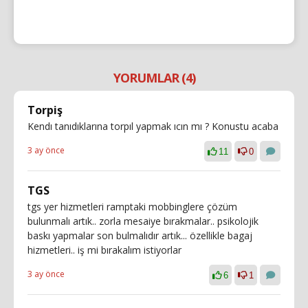
YORUMLAR (4)
Torpiş
Kendı tanıdıklarına torpıl yapmak ıcın mı ? Konustu acaba
3 ay önce
11
0
TGS
tgs yer hizmetleri ramptaki mobbinglere çözüm
bulunmalı artık.. zorla mesaiye bırakmalar.. psikolojik
baskı yapmalar son bulmalıdır artık... özellikle bagaj
hizmetleri.. iş mi bırakalım istiyorlar
3 ay önce
6
1