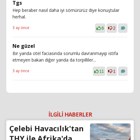
Tgs
Hep beraber nasıl daha iyi sömürürüz diye konuştular
herhal.
3 ay önce
8
2
Ne güzel
Bir yanda otel faciasında sorumlu davranmayıp istifa
etmeyen bakan diğer yanda da torpilliler...
3 ay önce
11
1
İLGİLİ HABERLER
Çelebi Havacılık'tan
THY ile Afrika'da