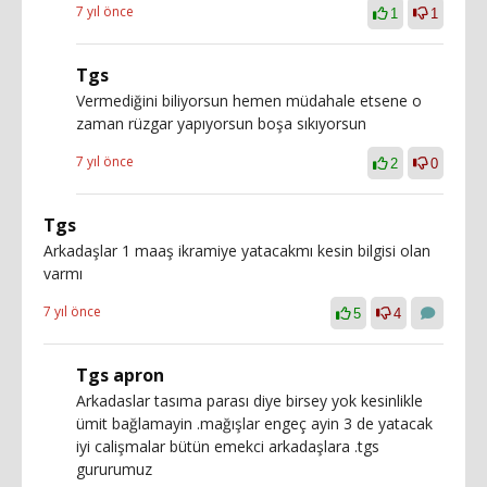
7 yıl önce
1
1
Tgs
Vermediğini biliyorsun hemen müdahale etsene o
zaman rüzgar yapıyorsun boşa sıkıyorsun
7 yıl önce
2
0
Tgs
Arkadaşlar 1 maaş ikramiye yatacakmı kesin bilgisi olan
varmı
7 yıl önce
5
4
Tgs apron
Arkadaslar tasıma parası diye birsey yok kesinlikle
ümit bağlamayin .mağışlar engeç ayin 3 de yatacak
iyi calişmalar bütün emekci arkadaşlara .tgs
gururumuz