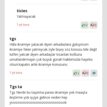
ticies
Yatmayacak
7 yıl önce
0
0
tgs
Hâla ikramiye yatacak diyen arkadaslara gülüyorum
ikramiye falan yatmıycak öyle bişey söz konusu bile değil
lutfen yatcak diyen arkadaşlar insanları boßuna
umutlandırmayın çok büyük günah hakkımızda hayırlısı
olsun.kapatın artık ikramiye konusunu
7 yıl önce
1
0
Tgs ta
Tgs Nerde bu taşınma parası ikramiye yok maaşta
ileştirme yok işçiye gelince neden hep
yoooooooooooooooooooooooook