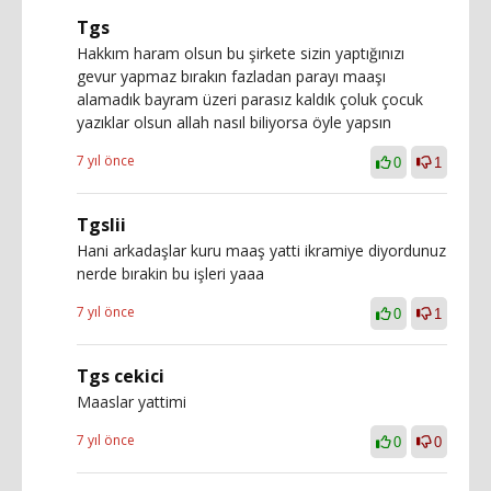
Tgs
Hakkım haram olsun bu şirkete sizin yaptığınızı
gevur yapmaz bırakın fazladan parayı maaşı
alamadık bayram üzeri parasız kaldık çoluk çocuk
yazıklar olsun allah nasıl biliyorsa öyle yapsın
7 yıl önce
0
1
Tgslii
Hani arkadaşlar kuru maaş yatti ikramiye diyordunuz
nerde bırakin bu işleri yaaa
7 yıl önce
0
1
Tgs cekici
Maaslar yattimi
7 yıl önce
0
0