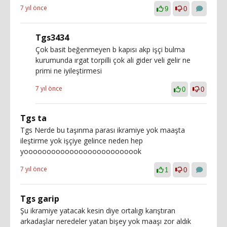
7 yıl önce
9
0
Tgs3434
Çok basit beğenmeyen b kapısı akp işçi bulma
kurumunda ırgat torpilli çok ali gider veli gelir ne
primi ne iyileştirmesi
7 yıl önce
0
0
Tgs ta
Tgs Nerde bu taşınma parası ikramiye yok maaşta
ileştirme yok işçiye gelince neden hep
yoooooooooooooooooooooooook
7 yıl önce
1
0
Tgs garip
Şu ikramiye yatacak kesin diye ortalıgı karıştıran
arkadaşlar neredeler yatan bişey yok maaşı zor aldık