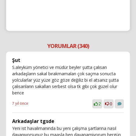
YORUMLAR (340)
Şut
S.aleyküm yönetici ve müdür beyler şutta çalısan
arkadaşların sakal bırakmamaları çok saçma sonucta
yolcularlar yüz yüze göz göze değiliz bi el atsanız şutta
çalısanların sakalları serbest olsa tk gibi çok güzel olur
bence
7 yıl önce
2
0
Arkadaşlar tgsde
Yeni ist havalimanında bu yeni çalışma şartlarına nasıl
dayanıyorsunuz bu maaşla ben dayanamiyorum hergün