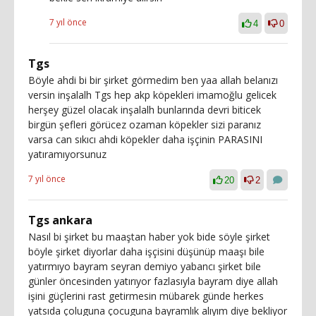
7 yıl önce
4
0
Tgs
Böyle ahdi bi bir şirket görmedim ben yaa allah belanızı
versin inşalalh Tgs hep akp köpekleri imamoğlu gelicek
herşey güzel olacak inşalalh bunlarında devri biticek
birgün şefleri görücez ozaman köpekler sizi paranız
varsa can sıkıcı ahdi köpekler daha işçinin PARASINI
yatıramıyorsunuz
7 yıl önce
20
2
Tgs ankara
Nasıl bi şirket bu maaştan haber yok bide söyle şirket
böyle şirket diyorlar daha işçisini düşünüp maaşı bile
yatırmıyo bayram seyran demiyo yabancı şirket bile
günler öncesinden yatırıyor fazlasıyla bayram diye allah
işini güçlerini rast getirmesin mübarek günde herkes
yatsıda çoluguna çocuguna bayramlık alıyım diye bekliyor