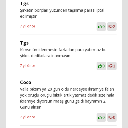
Tgs
Şirketin borçları yüzünden taşınma parası iptal
edilmiştir
7 yıl önce
0
2
Tgs
Kimse ümitlenmesin fazladan para yatırmaz bu
şirket dedikolara inanmayın
7 yıl önce
0
1
Coco
Valla bıktım ya 20 gün oldu nerdeyse ikramiye falan
yok oruçlu oruçlu bıktık artık yatmaz dedik size hala
ikramiye diyorsun maaş günü geldi bayramın 2.
Günü alirsin
7 yıl önce
0
0