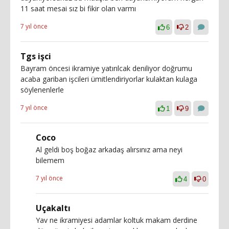
11 saat mesai sız bi fikir olan varmı
7 yıl önce
6
2
Tgs işci
Bayram öncesi ikramiye yatırılcak deniliyor doğrumu
acaba gariban işcileri ümitlendiriyorlar kulaktan kulaga
söylenenlerle
7 yıl önce
1
9
Coco
Al geldi boş boğaz arkadaş alırsınız ama neyi
bilemem
7 yıl önce
4
0
Uçakaltı
Yav ne ikramiyesi adamlar koltuk makam derdine