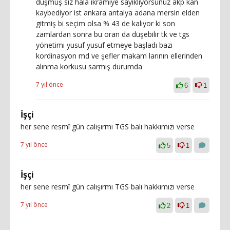
düşmüş siz hala ikramiye sayıklıyorsunuz akp kan
kaybediyor ist ankara antalya adana mersin elden
gitmiş bi seçim olsa % 43 de kalıyor ki son
zamlardan sonra bu oran da düşebilir tk ve tgs
yönetimi yusuf yusuf etmeye başladı bazı
kordinasyon md ve şefler makam larının ellerinden
alınma korkusu sarmış durumda
7 yıl önce
6
1
İşçi
her sene resmî gün calışırmı TGS balı hakkımızı verse
7 yıl önce
5
1
İşçi
her sene resmî gün calışırmı TGS balı hakkımızı verse
7 yıl önce
2
1