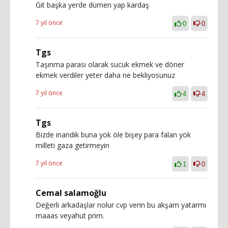
Git başka yerde dümen yap kardaş
7 yıl önce
0
0
Tgs
Taşınma parası olarak sucuk ekmek ve döner
ekmek verdiler yeter daha ne bekliyosunuz
7 yıl önce
4
4
Tgs
Bizde inandık buna yok öle bişey para falan yok
milleti gaza getirmeyin
7 yıl önce
1
0
Cemal salamoğlu
Değerli arkadaşlar nolur cvp verin bu akşam yatarmı
maaas veyahut prim.