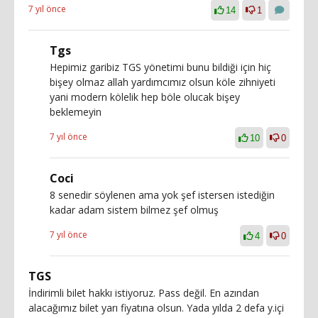
7 yıl önce
14
1
Tgs
Hepimiz garibiz TGS yönetimi bunu bildiği için hiç
bişey olmaz allah yardımcımız olsun köle zihniyeti
yani modern kölelik hep böle olucak bişey
beklemeyin
7 yıl önce
10
0
Coci
8 senedir söylenen ama yok şef istersen istediğin
kadar adam sistem bilmez şef olmuş
7 yıl önce
4
0
TGS
İndirimli bilet hakkı istiyoruz. Pass değil. En azından
alacağımız bilet yarı fiyatına olsun. Yada yılda 2 defa y.içi