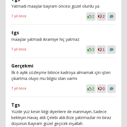
Yatmadı maaşlar bayram öncesi güzel olurdu ya.
7 yıl önce
2
2
tgs
maaşlar yatmadı ikramiye hiç yatmaz
7 yıl önce
3
1
Gerçekmi
İlk 6 aylık sözleşme bitince kadroya almamak için işten
çıkartma oluyo mu bilgisi olan varmı
7 yıl önce
2
0
Tgs
Yüzde yüz kesin bilgi diyenlere de inanmayın..Sadece
bekleyin.Havaş aldı Çelebi aldı.Bize yatırmazlar mı biraz
düşünün.Bayram güzel geçicek inşallah.