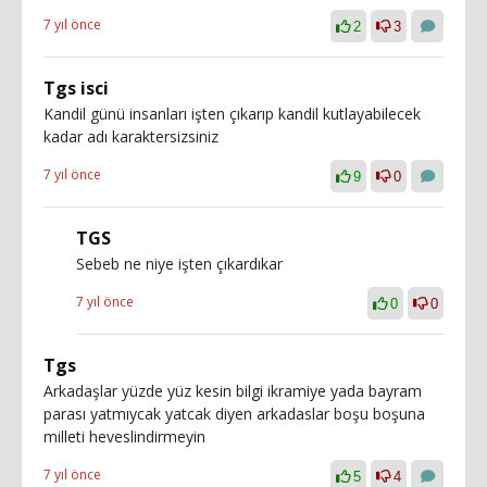
7 yıl önce
2
3
Tgs isci
Kandil günü insanları işten çıkarıp kandil kutlayabilecek
kadar adı karaktersizsiniz
7 yıl önce
9
0
TGS
Sebeb ne niye işten çıkardıkar
7 yıl önce
0
0
Tgs
Arkadaşlar yüzde yüz kesin bilgi ikramiye yada bayram
parası yatmıycak yatcak diyen arkadaslar boşu boşuna
milleti heveslindirmeyin
7 yıl önce
5
4