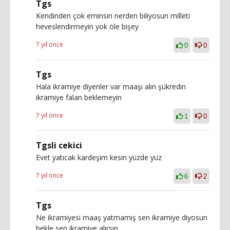
Tgs
Kendinden çok eminsin nerden biliyosun milleti
heveslendirmeyin yok öle bişey
7 yıl önce
0
0
Tgs
Hala ikramiye diyenler var maaşı alın şükredin
ikramiye falan beklemeyin
7 yıl önce
1
0
Tgsli cekici
Evet yatıcak kardeşim kesin yüzde yüz
7 yıl önce
6
2
Tgs
Ne ikramiyesi maaş yatmamış sen ikramiye diyosun
bekle sen ikramiye alırsın