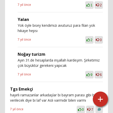
7 yıl önce
1
2
Yalan
Yok öyle bısey kendımızı avuturuz para fılan yok
hıkaye hepsı
7 yıl önce
2
0
Noğay turizm
Ayın 31.de hesaplarda inşallah kardeşim. Şirketimiz
çok büyüktür gerekeni yapıcak
7 yıl önce
9
6
Tgs Emekçi
hayırlı ramazanlar arkadaşlar bi bayram parası gibi bişey
verilecek diye bi laf var Aslı varmıdır bilen varmı
7 yıl önce
0
7