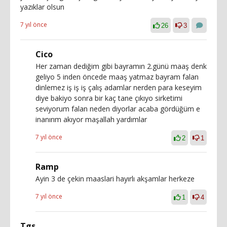
yazıklar olsun
7 yıl önce
26
3
Cico
Her zaman dediğim gibi bayramın 2.günü maaş denk
geliyo 5 inden öncede maaş yatmaz bayram falan
dinlemez iş iş iş çalış adamlar nerden para keseyim
diye bakiyo sonra bir kaç tane çıkıyo sirketimi
seviyorum falan neden diyorlar acaba gördüğüm e
inanırım akıyor maşallah yardımlar
7 yıl önce
2
1
Ramp
Ayin 3 de çekin maaslari hayırlı akşamlar herkeze
7 yıl önce
1
4
Tgs