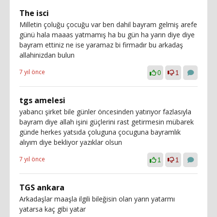
The isci
Milletin çoluğu çocuğu var ben dahil bayram gelmiş arefe
günü hala maaas yatmamış ha bu gün ha yarın diye diye
bayram ettiniz ne ise yaramaz bi firmadır bu arkadaş
allahinizdan bulun
7 yıl önce
0
1
tgs amelesi
yabancı şirket bile günler öncesinden yatırıyor fazlasıyla
bayram diye allah işini güçlerini rast getirmesin mübarek
günde herkes yatsıda çoluguna çocuguna bayramlık
alıyım diye bekliyor yazıklar olsun
7 yıl önce
1
1
TGS ankara
Arkadaşlar maaşla ilgili bileğisin olan yarın yatarmı
yatarsa kaç gibi yatar