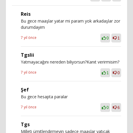
Reis
Bu gece maaşlar yatar mi param yok arkadaşlar zor
durumdayim
7 yıl önce
0
1
Tgslii
Yatmayacağını nereden biliyorsun?Kanıt verirmisim?
7 yıl önce
1
0
Şef
Bu gece hesapta paralar
7 yıl önce
0
6
Tgs
Milleti ümitlendirmeyin sadece maaşlar yatıcak