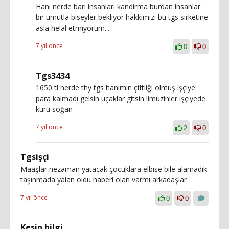
Hani nerde bari insanlari kandirma burdan insanlar
bir umutla biseyler bekliyor hakkimizi bu tgs sirketine
asla helal etmiyorum...
7 yıl önce
0
0
Tgs3434
1650 tl nerde thy tgs hanımın çiftliği olmuş işçiye
para kalmadı gelsin uçaklar gitsin limuzinler işçiyede
kuru soğan
7 yıl önce
2
0
Tgsişçi
Maaşlar nezaman yatacak çocuklara elbise bile alamadık
taşınmada yalan oldu haberi olan varmı arkadaşlar
7 yıl önce
0
0
Kesin bilgi