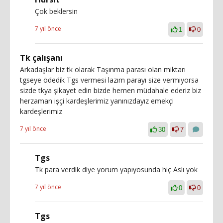
Çok beklersin
7 yıl önce
1
0
Tk çalışanı
Arkadaşlar biz tk olarak Taşınma parası olan miktarı
tgseye ödedik Tgs vermesi lazım parayı size vermiyorsa
sizde tkya şikayet edin bizde hemen müdahale ederiz biz
herzaman işçi kardeşlerimiz yanınızdayız emekçi
kardeşlerimiz
7 yıl önce
30
7
Tgs
Tk para verdik diye yorum yapıyosunda hiç Aslı yok
7 yıl önce
0
0
Tgs