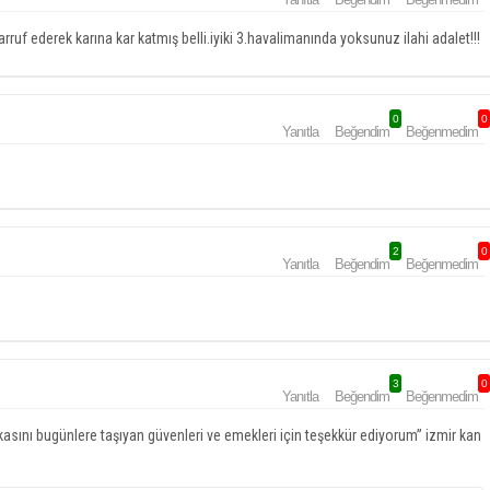
ruf ederek karına kar katmış belli.iyiki 3.havalimanında yoksunuz ilahi adalet!!!
0
0
Yanıtla
Beğendim
Beğenmedim
2
0
Yanıtla
Beğendim
Beğenmedim
3
0
Yanıtla
Beğendim
Beğenmedim
kasını bugünlere taşıyan güvenleri ve emekleri için teşekkür ediyorum” izmir kan