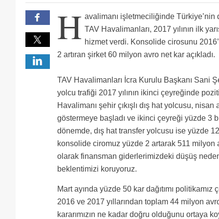
Dışarda 75 kuruşa olan suyu 4 tl satarsa neden yapm
H
rusya sochi adler havalimanında 30 dakikadır uçakla
avalimanı işletmeciliğinde Türkiye’ni
havaş çalışanlarının ikramiyelerini bayram erzak yar
adalet!!!
Ya kaç gündür bu reklam hala burda duruyo.........
TAV Havalimanları, 2017 yılının ilk yar
Biraz da personelini güldürse...
hizmet verdi. Konsolide cirosunu 2016
''Tüm hissedarlarımıza, iş ortaklarımıza ve çalışanl
izmir kan ağlıyor.keşke izmir çalışanları da size teş
Tav önce tasarruf diye yolcuyu personeli suistimal 
2 artıran şirket 60 milyon avro net kar açıkladı.
TAV Havalimanları İcra Kurulu Başkanı Sani Ş
yolcu trafiği 2017 yılının ikinci çeyreğinde pozit
Havalimanı şehir çıkışlı dış hat yolcusu, nisan 
göstermeye başladı ve ikinci çeyreği yüzde 3
dönemde, dış hat transfer yolcusu ise yüzde 12 ar
konsolide ciromuz yüzde 2 artarak 511 milyon avr
olarak finansman giderlerimizdeki düşüş nedeniyl
beklentimizi koruyoruz.
Mart ayında yüzde 50 kar dağıtımı politikamız ç
2016 ve 2017 yıllarından toplam 44 milyon avro
kararımızın ne kadar doğru olduğunu ortaya ko