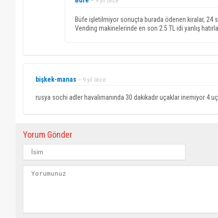
Büfe
~ 9 yıl önce
Büfe işletilmiyor sonuçta burada ödenen kiralar, 24 
Vending makinelerinde en son 2.5 TL idi yanlış hatırl
bişkek-manas
~ 9 yıl önce
rusya sochi adler havalimanında 30 dakikadır uçaklar inemiyor 4 uç
Yorum Gönder