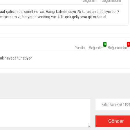
Beğendim
Beğenmedim
saat çalışan personel vs. var. Hangi kafede suyu 75 kuruştan alabiliyorsun?
amıyorsam ve heryerde vending var, 4 TL çok geliyorsa git ordan al
0
1
Yanıtla
Beğendim
Beğenmedim
ak havada tur atıyor
Kalan karakter
1000
Gönder