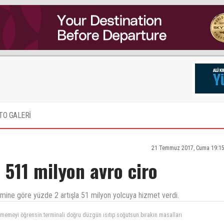
TO GALERİ
21 Temmuz 2017, Cuma 19:15
a 511 milyon avro ciro
önemine göre yüzde 2 artışla 51 milyon yolcuya hizmet verdi.
va limanlarindan daha temiz wc lere dikkat TAV