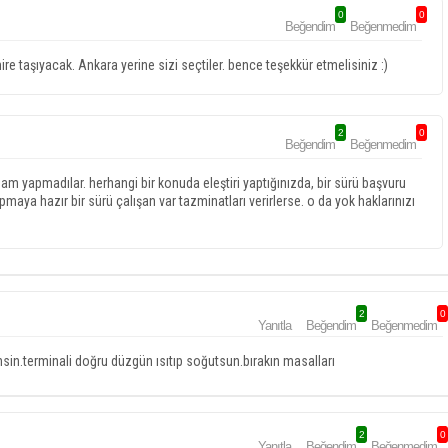
0
0
Beğendim
Beğenmedim
ire taşıyacak. Ankara yerine sizi seçtiler. bence teşekkür etmelisiniz :)
2
0
Beğendim
Beğenmedim
zam yapmadılar. herhangi bir konuda eleştiri yaptığınızda, bir sürü başvuru
maya hazır bir sürü çalışan var tazminatları verirlerse. o da yok haklarınızı
2
0
Yanıtla
Beğendim
Beğenmedim
in.terminali doğru düzgün ısıtıp soğutsun.bırakın masalları
2
0
Yanıtla
Beğendim
Beğenmedim