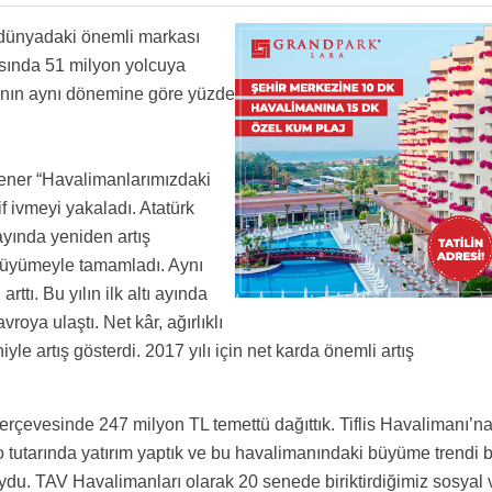
asın...
r inemiyor 4 uçak havada tur atıyor
n dünyadaki önemli markası
dımlarından tasarruf ederek karına kar katmış belli.iyiki 3.havalimanında yoksunuz ilahi
ısında 51 milyon yolcuya
’nın aynı dönemine göre yüzde
arımıza TAV markasını bugünlere taşıyan güvenleri ve emekleri için teşekkür ediyorum”
ekkür etse.
etmemeyi öğrensin.terminali doğru düzgün ısıtıp soğutsun.bırakın masalları
ener “Havalimanlarımızdaki
if ivmeyi yakaladı. Atatürk
ayında yeniden artış
 büyümeyle tamamladı. Aynı
ttı. Bu yılın ilk altı ayında
oya ulaştı. Net kâr, ağırlıklı
e artış gösterdi. 2017 yılı için net karda önemli artış
erçevesinde 247 milyon TL temettü dağıttık. Tiflis Havalimanı’n
 tutarında yatırım yaptık ve bu havalimanındaki büyüme trendi 
ydu. TAV Havalimanları olarak 20 senede biriktirdiğimiz sosyal 