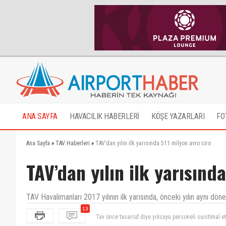
ANA SAYFA
HAVACILIK HABERLERİ
KÖŞE YAZARLARI
FO
Ana Sayfa
»
TAV Haberleri
»
TAV’dan yılın ilk yarısında 511 milyon avro ciro
TAV’dan yılın ilk yarısınd
TAV Havalimanları 2017 yılının ilk yarısında, önceki yılın aynı d
13
Antalya nin eski havalimani bile TAV in islettigi ha