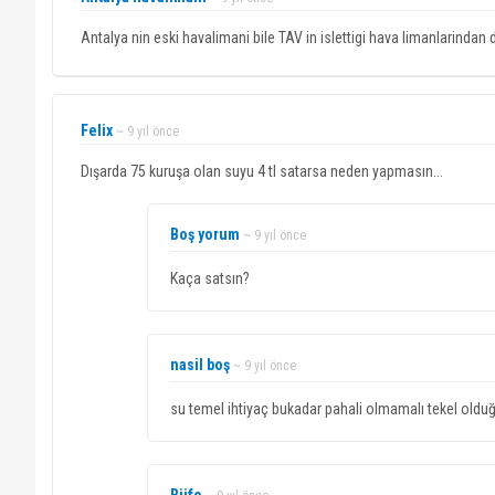
Antalya nin eski havalimani bile TAV in islettigi hava limanlarindan
Felix
~ 9 yıl önce
Dışarda 75 kuruşa olan suyu 4 tl satarsa neden yapmasın...
Boş yorum
~ 9 yıl önce
Kaça satsın?
nasil boş
~ 9 yıl önce
su temel ihtiyaç bukadar pahali olmamalı tekel olduğ