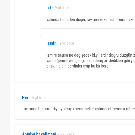
ist
~ 9 yıl önce
yakında haberleri düşer, tav merkezini ist sonrası izm
izmir
~ 9 yıl önce
izmire taşısa ne değişecek ki.yıllardır doğru düzgün 
var beğenmeyen çalışmasın deniyor. dedikleri gibi yap
bırakın gidin derdinler ayıp bu bir kere.
Hm
~ 9 yıl önce
Tav önce tasarruf diye yolcuyu personeli suistimal etmemeyi öğrens
Antalya havalimani
~ 9 yıl önce