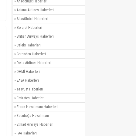
»
Anadolujet Haberleri
»
Asiana Airlines Haberleri
»
AtlasGlobal Haberleri
»
Borajet Haberleri
»
British Airways Haberleri
»
Çelebi Haberleri
»
Corendon Haberleri
»
Delta Airlines Haberleri
»
DHMİ Haberleri
»
EASA Haberleri
»
easyJet Haberleri
»
Emirates Haberleri
»
Ercan Havalimanı Haberleri
»
Esenboğa Havalimanı
»
Etihad Airways Haberleri
»
FAA Haberleri