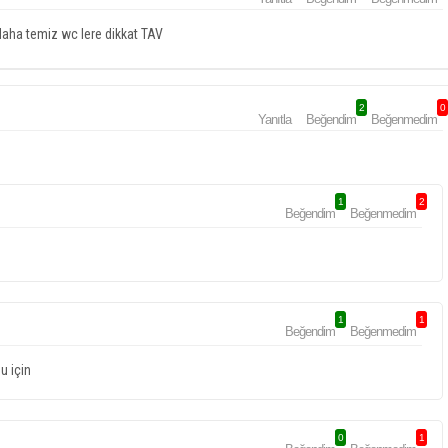
 daha temiz wc lere dikkat TAV
2
0
Yanıtla
Beğendim
Beğenmedim
1
2
Beğendim
Beğenmedim
1
1
Beğendim
Beğenmedim
u için
0
1