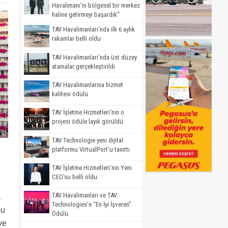
Havalimanı’nı bölgesel bir merkez
haline getirmeyi başardık"
TAV Havalimanları'nda ilk 6 aylık
rakamlar belli oldu
TAV Havalimanları’nda üst düzey
atamalar gerçekleştirildi
TAV Havalimanlarına hizmet
kalitesi ödülü
TAV İşletme Hizmetleri'nin o
projesi ödüle layık görüldü
TAV Technologie yeni dijital
platformu VirtualPort'u tanıttı
TAV İşletme Hizmetleri’nin Yeni
CEO'su belli oldu
TAV Havalimanları ve TAV
a
Technologies’e “En İyi İşveren”
bu
Ödülü
ve