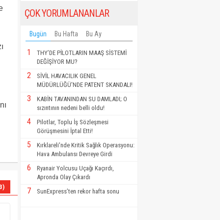
e
ÇOK YORUMLANANLAR
Bugün
Bu Hafta
Bu Ay
ı
1
THY’DE PİLOTLARIN MAAŞ SİSTEMİ
DEĞİŞİYOR MU?
2
SİVİL HAVACILIK GENEL
MÜDÜRLÜĞÜ'NDE PATENT SKANDALI!
3
KABİN TAVANINDAN SU DAMLADI; O
nı
sızıntının nedeni belli oldu!
4
Pilotlar, Toplu İş Sözleşmesi
Görüşmesini İptal Etti!
5
Kırklareli'nde Kritik Sağlık Operasyonu:
Hava Ambulansı Devreye Girdi
6
Ryanair Yolcusu Uçağı Kaçırdı,
Apronda Olay Çıkardı
3)
7
SunExpress’ten rekor hafta sonu