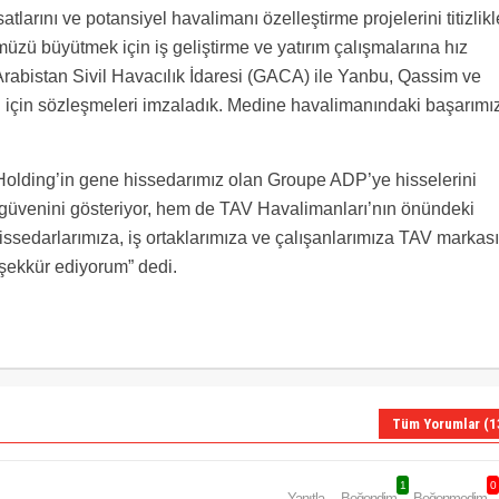
tlarını ve potansiyel havalimanı özelleştirme projelerini titizlikl
ümüzü büyütmek için iş geliştirme ve yatırım çalışmalarına hız
abistan Sivil Havacılık İdaresi (GACA) ile Yanbu, Qassim ve
si için sözleşmeleri imzaladık. Medine havalimanındaki başarımız
olding’in gene hissedarımız olan Groupe ADP’ye hisselerini
güvenini gösteriyor, hem de TAV Havalimanları’nın önündeki
issedarlarımıza, iş ortaklarımıza ve çalışanlarımıza TAV markası
eşekkür ediyorum” dedi.
Tüm Yorumlar (1
1
0
Yanıtla
Beğendim
Beğenmedim