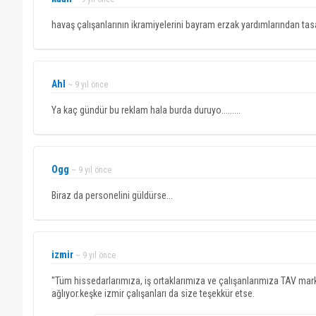
havaş çalışanlarının ikramiyelerini bayram erzak yardımlarından tasar
Ahl
~ 9 yıl önce
Ya kaç gündür bu reklam hala burda duruyo.........
Ogg
~ 9 yıl önce
Biraz da personelini güldürse...
izmir
~ 9 yıl önce
''Tüm hissedarlarımıza, iş ortaklarımıza ve çalışanlarımıza TAV mar
ağlıyor.keşke izmir çalışanları da size teşekkür etse.